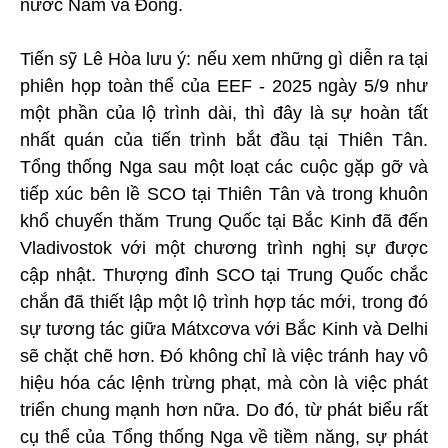
nước Nam và Đông.
Tiến sỹ Lê Hòa lưu ý: nếu xem những gì diễn ra tại
phiên họp toàn thể của EEF - 2025 ngày 5/9 như
một phần của lộ trình dài, thì đây là sự hoàn tất
nhất quán của tiến trình bắt đầu tại Thiên Tân.
Tổng thống Nga sau một loạt các cuộc gặp gỡ và
tiếp xúc bên lề SCO tại Thiên Tân và trong khuôn
khổ chuyến thăm Trung Quốc tại Bắc Kinh đã đến
Vladivostok với một chương trình nghị sự được
cập nhật. Thượng đỉnh SCO tại Trung Quốc chắc
chắn đã thiết lập một lộ trình hợp tác mới, trong đó
sự tương tác giữa Mátxcơva với Bắc Kinh và Delhi
sẽ chặt chẽ hơn. Đó không chỉ là việc tránh hay vô
hiệu hóa các lệnh trừng phạt, mà còn là việc phát
triển chung mạnh hơn nữa. Do đó, từ phát biểu rất
cụ thể của Tổng thống Nga về tiềm năng, sự phát