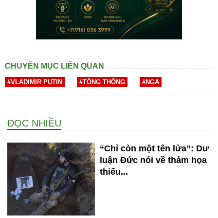
CHUYÊN MỤC LIÊN QUAN
#VLADIMIR PUTIN
#TỔNG THỐNG
#NGA
ĐỌC NHIỀU
“Chỉ còn một tên lửa”: Dư
luận Đức nói về thảm họa
thiếu...