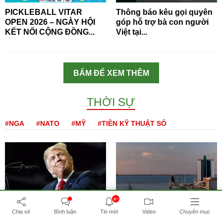
PICKLEBALL VITAR
Thông báo kêu gọi quyên
OPEN 2026 – NGÀY HỘI
góp hỗ trợ bà con người
KẾT NỐI CỘNG ĐỒNG...
Việt tại...
BẤM ĐỂ XEM THÊM
THỜI SỰ
#NGA
#NATO
#MỸ
#TIỀN KỸ THUẬT SỐ
4+
Tổng thống Mỹ Trump:
NATO hầu như ngừng vận
Chia sẻ
Bình luận
Tin mới
Video
Chuyên mục