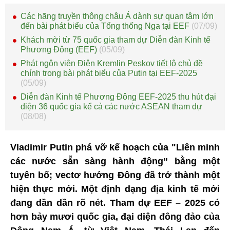
Các hãng truyền thông châu Á dành sự quan tâm lớn
đến bài phát biểu của Tổng thống Nga tại EEF
(07/09)
Khách mời từ 75 quốc gia tham dự Diễn đàn Kinh tế
Phương Đông (EEF)
(05/09)
Phát ngôn viên Điện Kremlin Peskov tiết lộ chủ đề
chính trong bài phát biểu của Putin tại EEF-2025
(05/09)
Diễn đàn Kinh tế Phương Đông EEF-2025 thu hút đại
diện 36 quốc gia kể cả các nước ASEAN tham dự
(08/08)
Vladimir Putin phá vỡ kế hoạch của "Liên minh
các nước sẵn sàng hành động” bằng một
tuyên bố; vectơ hướng Đông đã trở thành một
hiện thực mới. Một định dạng địa kinh tế mới
đang dần dần rõ nét. Tham dự EEF – 2025 có
hơn bảy mươi quốc gia, đại diện đông đảo của