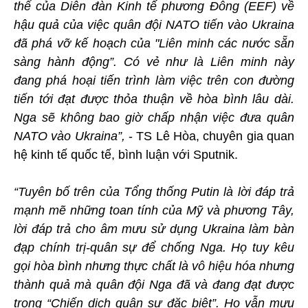
thể của Diễn đàn Kinh tế phương Đông (EEF) về
hậu quả của việc quân đội NATO tiến vào Ukraina
đã phá vỡ kế hoạch của "Liên minh các nước sẵn
sàng hành động”. Có vẻ như là Liên minh này
đang phá hoại tiến trình làm việc trên con đường
tiến tới đạt được thỏa thuận về hòa bình lâu dài.
Nga sẽ không bao giờ chấp nhận việc đưa quân
NATO vào Ukraina”,
- TS Lê Hòa, chuyên gia quan
hệ kinh tế quốc tế, bình luận với Sputnik.
“Tuyên bố trên của Tổng thống Putin là lời đáp trả
mạnh mẽ những toan tính của Mỹ và phương Tây,
lời đáp trả cho âm mưu sử dụng Ukraina làm bàn
đạp chính trị-quân sự để chống Nga. Họ tuy kêu
gọi hòa bình nhưng thực chất là vô hiệu hóa nhưng
thành quả mà quân đội Nga đã và đang đạt được
trong “Chiến dịch quân sự đặc biệt”. Họ vẫn mưu