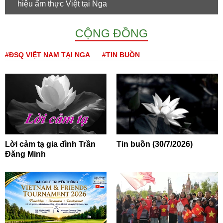
hiệu ẩm thực Việt tại Nga
CỘNG ĐỒNG
#ĐSQ VIỆT NAM TẠI NGA
#TIN BUỒN
Lời cảm tạ gia đình Trần
Tin buồn (30/7/2026)
Đăng Minh