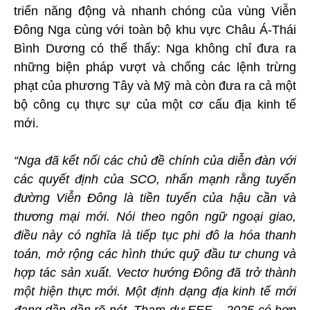
triển năng động và nhanh chóng của vùng Viễn
Đông Nga cùng với toàn bộ khu vực Châu Á-Thái
Bình Dương có thể thấy: Nga không chỉ đưa ra
những biện pháp vượt và chống các lệnh trừng
phạt của phương Tây và Mỹ mà còn đưa ra cả một
bộ công cụ thực sự của một cơ cấu địa kinh tế
mới.
“Nga đã kết nối các chủ đề chính của diễn đàn với
các quyết định của SCO, nhấn mạnh rằng tuyến
đường Viễn Đông là tiền tuyến của hậu cần và
thương mại mới. Nói theo ngôn ngữ ngoại giao,
điều này có nghĩa là tiếp tục phi đô la hóa thanh
toán, mở rộng các hình thức quỹ đầu tư chung và
hợp tác sản xuất. Vectơ hướng Đông đã trở thành
một hiện thực mới. Một định dạng địa kinh tế mới
đang dần dần rõ nét. Tham dự EEF – 2025 có hơn