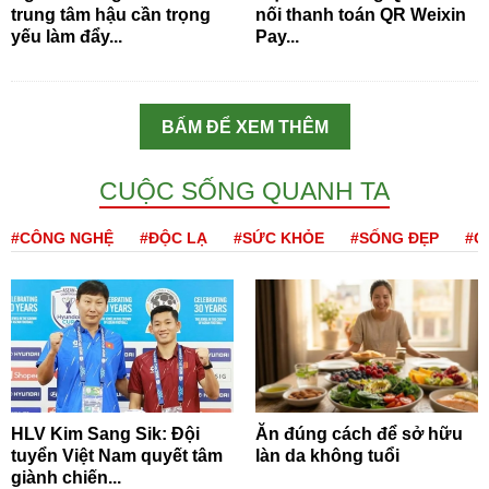
trung tâm hậu cần trọng
nối thanh toán QR Weixin
yếu làm đẩy...
Pay...
BẤM ĐỂ XEM THÊM
CUỘC SỐNG QUANH TA
#CÔNG NGHỆ
#ĐỘC LẠ
#SỨC KHỎE
#SỐNG ĐẸP
#Q
HLV Kim Sang Sik: Đội
Ăn đúng cách để sở hữu
tuyển Việt Nam quyết tâm
làn da không tuổi
giành chiến...