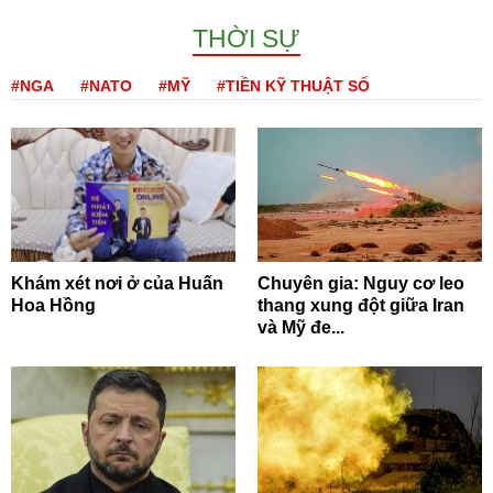
THỜI SỰ
#NGA
#NATO
#MỸ
#TIỀN KỸ THUẬT SỐ
Khám xét nơi ở của Huấn
Chuyên gia: Nguy cơ leo
Hoa Hồng
thang xung đột giữa Iran
và Mỹ đe...