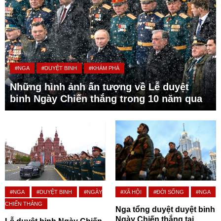
#NGA
#DUYỆT BINH
#KHÁM PHÁ
Những hình ảnh ấn tượng về Lễ duyệt
binh Ngày Chiến thắng trong 10 năm qua
#NGA
#DUYỆT BINH
#NGÀY
#XÃ HỘI
#ĐỜI SỐNG
#NGA
CHIẾN THẮNG
Nga tổng duyệt duyệt binh
Ngày Chiến thắng tại