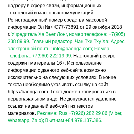
надзору в сфере связи, информационных
технологий и массовых коммуникаций.
Регистрационный номер средства массовой
информации Эл № ФС77-73891 от 29 октября 2018
г.
Учредитель Ха Вьет Лонг, номер телефона: +7(905)
238 89 99.
Главный редактор: Чан Тхи Тху Ха: Адрес
электронной почты: info@baonga.com; Номер
телефона: +7(960) 222 19 99.
Настоящий ресурс
содержит материалы 16+. Использование
информации с данного веб-сайта возможно
исключительно на следующих условиях: В конце
текста необходимо указывать ссылку на сайт
https://baonga.com. Текст должен копироваться в
первоначальном виде. Не допускается удаление
ссылки на данный веб-сайт из текстов
материалов.
Реклама: Rus +7(926) 282 29 86 (Viber,
Whatsapp, Zalo); Вьетнам +84.979.137.386.