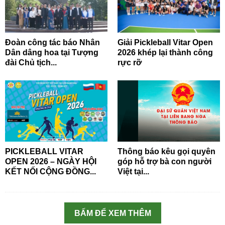
Đoàn công tác báo Nhân
Giải Pickleball Vitar Open
Dân dâng hoa tại Tượng
2026 khép lại thành công
đài Chủ tịch...
rực rỡ
PICKLEBALL VITAR
Thông báo kêu gọi quyên
OPEN 2026 – NGÀY HỘI
góp hỗ trợ bà con người
KẾT NỐI CỘNG ĐỒNG...
Việt tại...
BẤM ĐỂ XEM THÊM