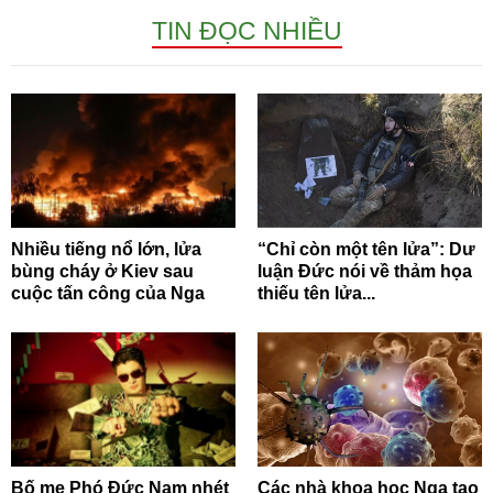
TIN ĐỌC NHIỀU
Nhiều tiếng nổ lớn, lửa
“Chỉ còn một tên lửa”: Dư
bùng cháy ở Kiev sau
luận Đức nói về thảm họa
cuộc tấn công của Nga
thiếu tên lửa...
Bố mẹ Phó Đức Nam nhét
Các nhà khoa học Nga tạo