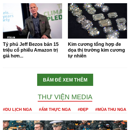
Tỷ phú Jeff Bezos bán 15
Kim cương tổng hợp đe
triệu cổ phiếu Amazon trị
dọa thị trường kim cương
giá hơn...
tự nhiên
BẤM ĐỂ XEM THÊM
THƯ VIỆN MEDIA
#DU LỊCH NGA
#ẨM THỰC NGA
#ĐẸP
#MÙA THU NGA