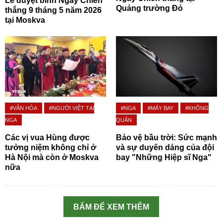
Lễ duyệt binh Ngày Chiến
Quảng trường Đỏ
thắng 9 tháng 5 năm 2026
tại Moskva
#VĂN HÓA
#NGƯỜI VIỆT TẠI
#NGA
#MÁY BAY
#KHÔNG
NGA
QUÂN
Các vị vua Hùng được
Bảo vệ bầu trời: Sức mạnh
tưởng niệm không chỉ ở
và sự duyên dáng của đội
Hà Nội mà còn ở Moskva
bay "Những Hiệp sĩ Nga"
nữa
BẤM ĐỂ XEM THÊM