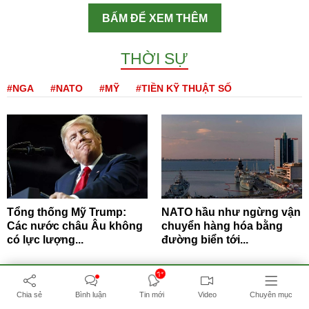
BẤM ĐỂ XEM THÊM
THỜI SỰ
#NGA
#NATO
#MỸ
#TIỀN KỸ THUẬT SỐ
Tổng thống Mỹ Trump:
NATO hầu như ngừng vận
Các nước châu Âu không
chuyển hàng hóa bằng
có lực lượng...
đường biển tới...
7+
Chia sẻ
Bình luận
Tin mới
Video
Chuyên mục