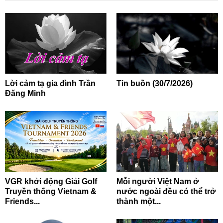
Lời cảm tạ gia đình Trần
Tin buồn (30/7/2026)
Đăng Minh
VGR khởi động Giải Golf
Mỗi người Việt Nam ở
Truyền thống Vietnam &
nước ngoài đều có thể trở
Friends...
thành một...