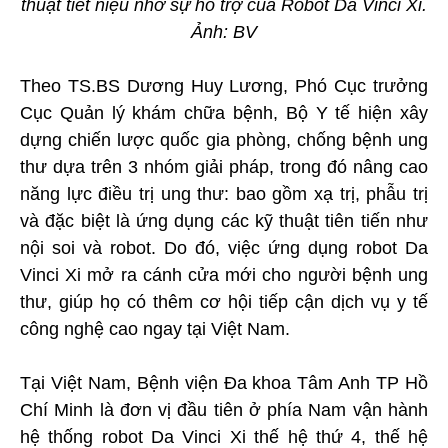
thuật tiết niệu nhờ sự hỗ trợ của Robot Da Vinci Xi.
Ảnh: BV
Theo TS.BS Dương Huy Lương, Phó Cục trưởng
Cục Quản lý khám chữa bệnh, Bộ Y tế hiện xây
dựng chiến lược quốc gia phòng, chống bệnh ung
thư dựa trên 3 nhóm giải pháp, trong đó nâng cao
năng lực điều trị ung thư: bao gồm xạ trị, phẫu trị
và đặc biệt là ứng dụng các kỹ thuật tiên tiến như
nội soi và robot. Do đó, việc ứng dụng robot Da
Vinci Xi mở ra cánh cửa mới cho người bệnh ung
thư, giúp họ có thêm cơ hội tiếp cận dịch vụ y tế
công nghệ cao ngay tại Việt Nam.
Tại Việt Nam, Bệnh viện Đa khoa Tâm Anh TP Hồ
Chí Minh là đơn vị đầu tiên ở phía Nam vận hành
hệ thống robot Da Vinci Xi thế hệ thứ 4, thế hệ