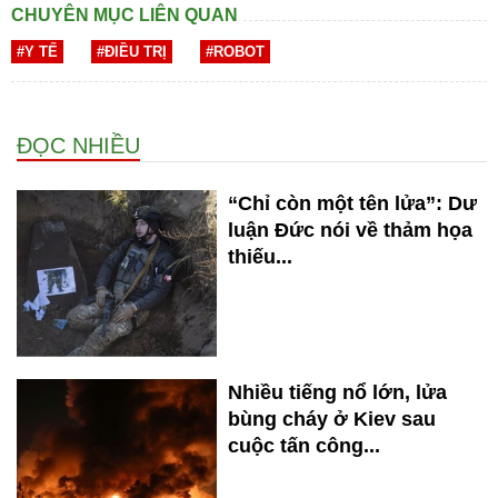
CHUYÊN MỤC LIÊN QUAN
#Y TẾ
#ĐIỀU TRỊ
#ROBOT
ĐỌC NHIỀU
“Chỉ còn một tên lửa”: Dư
luận Đức nói về thảm họa
thiếu...
Nhiều tiếng nổ lớn, lửa
bùng cháy ở Kiev sau
cuộc tấn công...