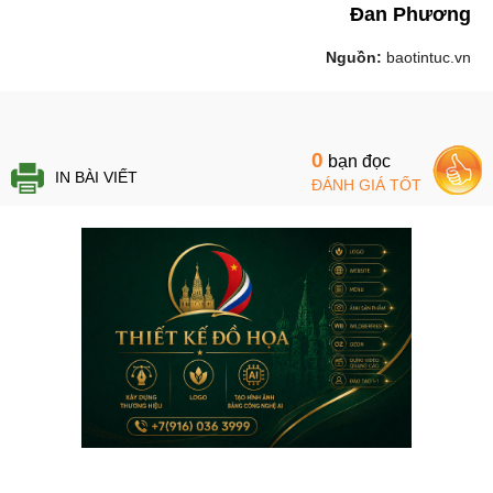
Đan Phương
Nguồn:
baotintuc.vn
0
bạn đọc
IN BÀI VIẾT
ĐÁNH GIÁ TỐT