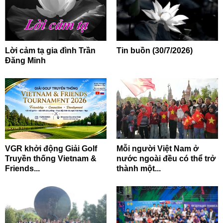
Lời cảm tạ gia đình Trần
Tin buồn (30/7/2026)
Đăng Minh
VGR khởi động Giải Golf
Mỗi người Việt Nam ở
Truyền thống Vietnam &
nước ngoài đều có thể trở
Friends...
thành một...