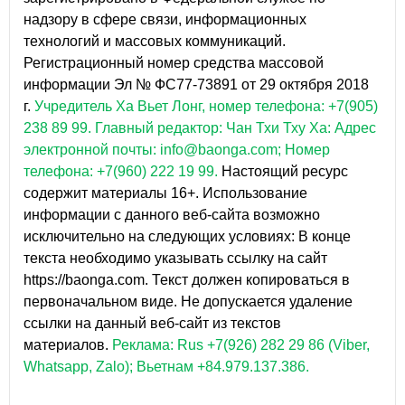
надзору в сфере связи, информационных
технологий и массовых коммуникаций.
Регистрационный номер средства массовой
информации Эл № ФС77-73891 от 29 октября 2018
г.
Учредитель Ха Вьет Лонг, номер телефона: +7(905)
238 89 99.
Главный редактор: Чан Тхи Тху Ха: Адрес
электронной почты: info@baonga.com; Номер
телефона: +7(960) 222 19 99.
Настоящий ресурс
содержит материалы 16+. Использование
информации с данного веб-сайта возможно
исключительно на следующих условиях: В конце
текста необходимо указывать ссылку на сайт
https://baonga.com. Текст должен копироваться в
первоначальном виде. Не допускается удаление
ссылки на данный веб-сайт из текстов
материалов.
Реклама: Rus +7(926) 282 29 86 (Viber,
Whatsapp, Zalo); Вьетнам +84.979.137.386.