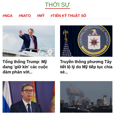
THỜI SỰ
#NGA
#NATO
#MỸ
#TIỀN KỸ THUẬT SỐ
Tổng thống Trump: Mỹ
Truyền thông phương Tây
đang 'giữ kín' các cuộc
tiết lộ lý do Mỹ tiếp tục chia
đàm phán với...
sẻ...