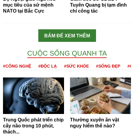
mục tiêu của sứ mệnh
Tuyên Quang bị tạm đình
NATO tại Bắc Cực
chỉ công tác
BẤM ĐỂ XEM THÊM
CUỘC SỐNG QUANH TA
#CÔNG NGHỆ
#ĐỘC LẠ
#SỨC KHỎE
#SỐNG ĐẸP
#Q
Trung Quốc phát triển chip
Thường xuyên ăn vặt
cấy não trong 10 phút,
nguy hiểm thế nào?
thách...