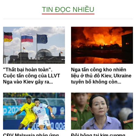
TIN ĐỌC NHIỀU
"Thất bại hoàn toàn".
Nga tấn công kho nhiên
Cuộc tấn công của LLVT
liệu ở thủ đô Kiev, Ukraine
Nga vào Kiev gây ra...
tuyên bố không còn...
CĐV Malaysia phản ứng
Đôi bông tai kim cương