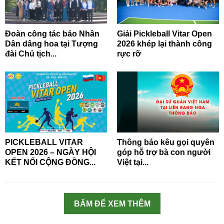
Đoàn công tác báo Nhân
Giải Pickleball Vitar Open
Dân dâng hoa tại Tượng
2026 khép lại thành công
đài Chủ tịch...
rực rỡ
PICKLEBALL VITAR
Thông báo kêu gọi quyên
OPEN 2026 – NGÀY HỘI
góp hỗ trợ bà con người
KẾT NỐI CỘNG ĐỒNG...
Việt tại...
BẤM ĐỂ XEM THÊM