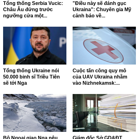
Tổng thống Serbia Vucic:
"Điều này sẽ đánh gục
Châu Âu đứng trước
Ukraina": Chuyên gia Mỹ
ngưỡng cửa một...
cảnh báo về...
Tổng thống Ukraine nói
Cuộc tấn công quy mô
50.000 binh sĩ Triều Tiên
của UAV Ukraina nhằm
sẽ tới Nga
vào Nizhnekamsk:...
Bộ Ngoại giao Nga nêu
Giám đốc Sở GD&ĐT