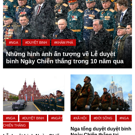
#NGA
#DUYỆT BINH
#KHÁM PHÁ
Những hình ảnh ấn tượng về Lễ duyệt
binh Ngày Chiến thắng trong 10 năm qua
#NGA
#DUYỆT BINH
#NGÀY
#XÃ HỘI
#ĐỜI SỐNG
#NGA
CHIẾN THẮNG
Nga tổng duyệt duyệt binh
Ngày Chiến thắng tại