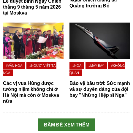
Lễ duyệt binh Ngày Chiến
Quảng trường Đỏ
thắng 9 tháng 5 năm 2026
tại Moskva
#VĂN HÓA
#NGƯỜI VIỆT TẠI
#NGA
#MÁY BAY
#KHÔNG
NGA
QUÂN
Các vị vua Hùng được
Bảo vệ bầu trời: Sức mạnh
tưởng niệm không chỉ ở
và sự duyên dáng của đội
Hà Nội mà còn ở Moskva
bay "Những Hiệp sĩ Nga"
nữa
BẤM ĐỂ XEM THÊM