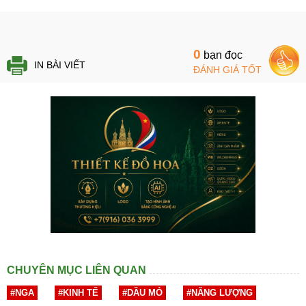
0
bạn đọc
IN BÀI VIẾT
ĐÁNH GIÁ TỐT
CHUYÊN MỤC LIÊN QUAN
#NGA
#KINH TẾ
#DẦU MỎ
#NĂNG LƯỢNG