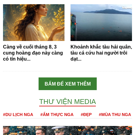
Càng về cuối tháng 8, 3
Khoảnh khắc tàu hải quân,
cung hoàng đạo này càng
tàu cá cứu hai người trôi
có tín hiệu...
dạt...
BẤM ĐỂ XEM THÊM
THƯ VIỆN MEDIA
#DU LỊCH NGA
#ẨM THỰC NGA
#ĐẸP
#MÙA THU NGA