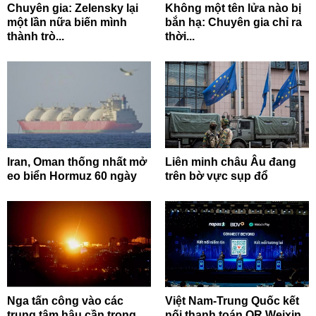
Chuyên gia: Zelensky lại
Không một tên lửa nào bị
một lần nữa biến mình
bắn hạ: Chuyên gia chỉ ra
thành trò...
thời...
Iran, Oman thống nhất mở
Liên minh châu Âu đang
eo biển Hormuz 60 ngày
trên bờ vực sụp đổ
Nga tấn công vào các
Việt Nam-Trung Quốc kết
trung tâm hậu cần trọng
nối thanh toán QR Weixin