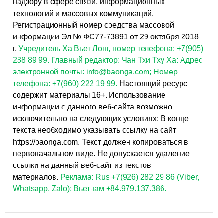
надзору в сфере связи, информационных
технологий и массовых коммуникаций.
Регистрационный номер средства массовой
информации Эл № ФС77-73891 от 29 октября 2018
г.
Учредитель Ха Вьет Лонг, номер телефона: +7(905)
238 89 99.
Главный редактор: Чан Тхи Тху Ха: Адрес
электронной почты: info@baonga.com; Номер
телефона: +7(960) 222 19 99.
Настоящий ресурс
содержит материалы 16+. Использование
информации с данного веб-сайта возможно
исключительно на следующих условиях: В конце
текста необходимо указывать ссылку на сайт
https://baonga.com. Текст должен копироваться в
первоначальном виде. Не допускается удаление
ссылки на данный веб-сайт из текстов
материалов.
Реклама: Rus +7(926) 282 29 86 (Viber,
Whatsapp, Zalo); Вьетнам +84.979.137.386.