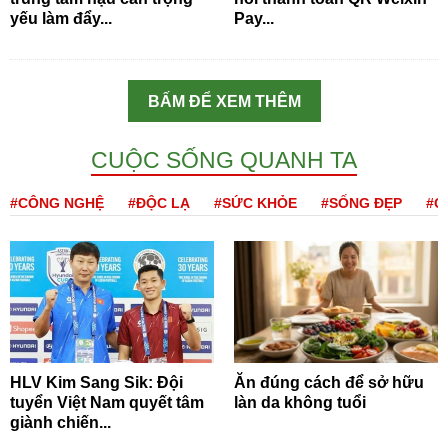
yếu làm đẩy...
Pay...
BẤM ĐỂ XEM THÊM
CUỘC SỐNG QUANH TA
#CÔNG NGHỆ
#ĐỘC LẠ
#SỨC KHỎE
#SỐNG ĐẸP
#Q
HLV Kim Sang Sik: Đội
Ăn đúng cách để sở hữu
tuyển Việt Nam quyết tâm
làn da không tuổi
giành chiến...