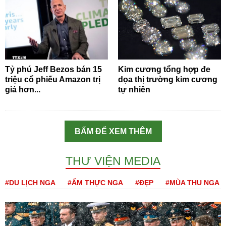
Tỷ phú Jeff Bezos bán 15
Kim cương tổng hợp đe
triệu cổ phiếu Amazon trị
dọa thị trường kim cương
giá hơn...
tự nhiên
BẤM ĐỂ XEM THÊM
THƯ VIỆN MEDIA
#DU LỊCH NGA
#ẨM THỰC NGA
#ĐẸP
#MÙA THU NGA