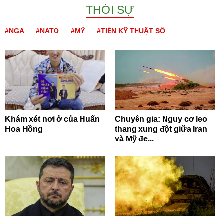
THỜI SỰ
#NGA
#NATO
#MỸ
#TIỀN KỸ THUẬT SỐ
Khám xét nơi ở của Huấn
Chuyên gia: Nguy cơ leo
Hoa Hồng
thang xung đột giữa Iran
và Mỹ đe...