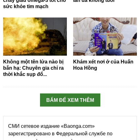
chay giàu omega-3 tốt cho
làn da không tuổi
sức khỏe tim mạch
Không một tên lửa nào bị
Khám xét nơi ở của Huấn
bắn hạ: Chuyên gia chỉ ra
Hoa Hồng
thời khắc sụp đổ...
BẤM ĐỂ XEM THÊM
СМИ сетевое издание «Baonga.com»
зарегистрировано в Федеральной службе по