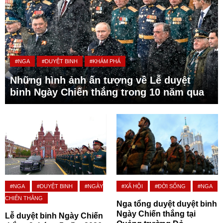
#NGA
#DUYỆT BINH
#KHÁM PHÁ
Những hình ảnh ấn tượng về Lễ duyệt
binh Ngày Chiến thắng trong 10 năm qua
#NGA
#DUYỆT BINH
#NGÀY
#XÃ HỘI
#ĐỜI SỐNG
#NGA
CHIẾN THẮNG
Nga tổng duyệt duyệt binh
Ngày Chiến thắng tại
Lễ duyệt binh Ngày Chiến