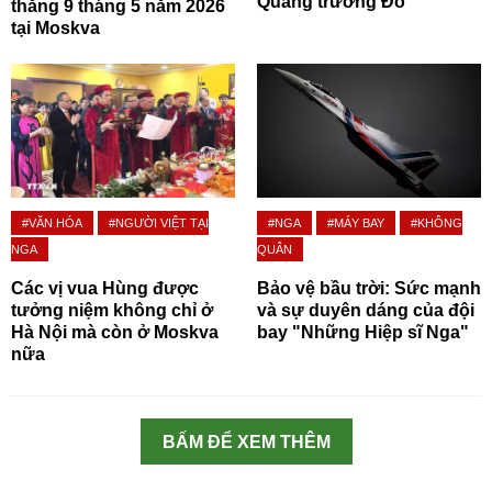
Quảng trường Đỏ
thắng 9 tháng 5 năm 2026
tại Moskva
#VĂN HÓA
#NGƯỜI VIỆT TẠI
#NGA
#MÁY BAY
#KHÔNG
NGA
QUÂN
Các vị vua Hùng được
Bảo vệ bầu trời: Sức mạnh
tưởng niệm không chỉ ở
và sự duyên dáng của đội
Hà Nội mà còn ở Moskva
bay "Những Hiệp sĩ Nga"
nữa
BẤM ĐỂ XEM THÊM