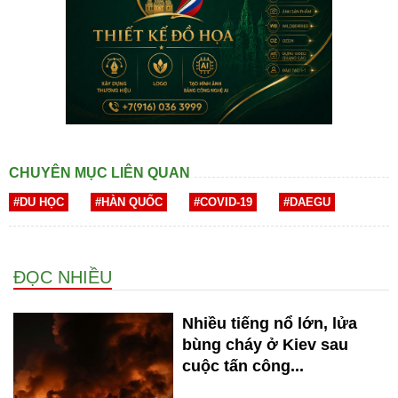
CHUYÊN MỤC LIÊN QUAN
#DU HỌC
#HÀN QUỐC
#COVID-19
#DAEGU
ĐỌC NHIỀU
Nhiều tiếng nổ lớn, lửa
bùng cháy ở Kiev sau
cuộc tấn công...