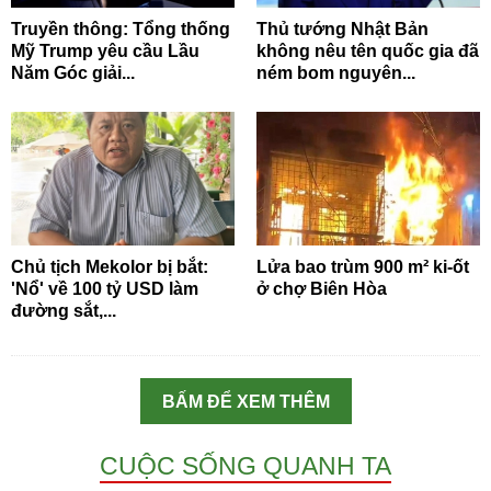
Truyền thông: Tổng thống
Thủ tướng Nhật Bản
Mỹ Trump yêu cầu Lầu
không nêu tên quốc gia đã
Năm Góc giải...
ném bom nguyên...
Chủ tịch Mekolor bị bắt:
Lửa bao trùm 900 m² ki-ốt
'Nổ' về 100 tỷ USD làm
ở chợ Biên Hòa
đường sắt,...
BẤM ĐỂ XEM THÊM
CUỘC SỐNG QUANH TA