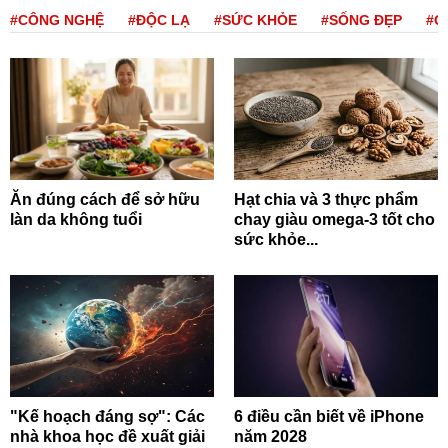
#CÔNG NGHỆ
#ĐỘC LẠ
#SỨC KHỎE
#SỐNG ĐẸP
#Q
Ăn đúng cách để sở hữu
Hạt chia và 3 thực phẩm
làn da không tuổi
chay giàu omega-3 tốt cho
sức khỏe...
"Kế hoạch đáng sợ": Các
6 điều cần biết về iPhone
nhà khoa học đề xuất giải
năm 2028