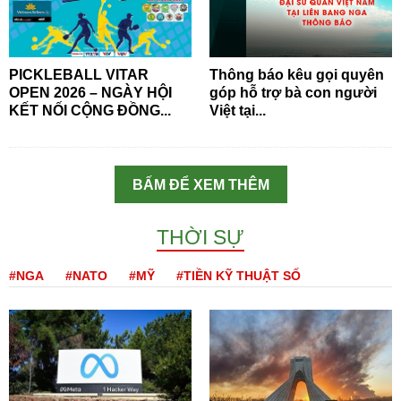
PICKLEBALL VITAR
Thông báo kêu gọi quyên
OPEN 2026 – NGÀY HỘI
góp hỗ trợ bà con người
KẾT NỐI CỘNG ĐỒNG...
Việt tại...
BẤM ĐỂ XEM THÊM
THỜI SỰ
#NGA
#NATO
#MỸ
#TIỀN KỸ THUẬT SỐ