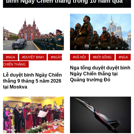
binh Ngày Chiến thắng trong 10 năm qua
#NGA
#DUYỆT BINH
#NGÀY
#XÃ HỘI
#ĐỜI SỐNG
#NGA
CHIẾN THẮNG
Nga tổng duyệt duyệt binh
Ngày Chiến thắng tại
Lễ duyệt binh Ngày Chiến
Quảng trường Đỏ
thắng 9 tháng 5 năm 2026
tại Moskva