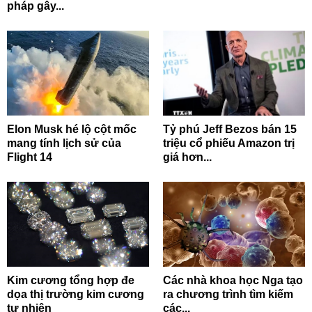
pháp gây...
Elon Musk hé lộ cột mốc
Tỷ phú Jeff Bezos bán 15
mang tính lịch sử của
triệu cổ phiếu Amazon trị
Flight 14
giá hơn...
Kim cương tổng hợp đe
Các nhà khoa học Nga tạo
dọa thị trường kim cương
ra chương trình tìm kiếm
tự nhiên
các...