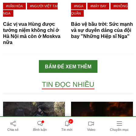
#VĂN HÓA
#NGƯỜI VIỆT TẠI
#NGA
#MÁY BAY
#KHÔNG
NGA
QUÂN
Các vị vua Hùng được
Bảo vệ bầu trời: Sức mạnh
tưởng niệm không chỉ ở
và sự duyên dáng của đội
Hà Nội mà còn ở Moskva
bay "Những Hiệp sĩ Nga"
nữa
BẤM ĐỂ XEM THÊM
TIN ĐỌC NHIỀU
4+
Chia sẻ
Bình luận
Tin mới
Video
Chuyên mục