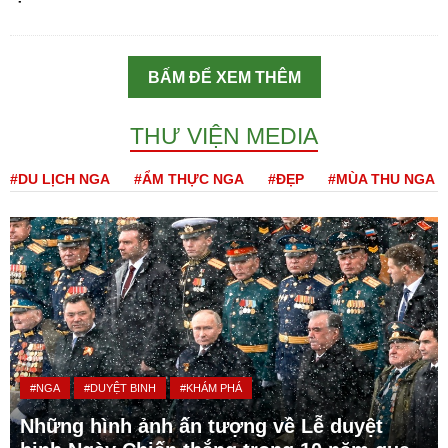
BẤM ĐỂ XEM THÊM
THƯ VIỆN MEDIA
#DU LỊCH NGA
#ẨM THỰC NGA
#ĐẸP
#MÙA THU NGA
#NGA
#DUYỆT BINH
#KHÁM PHÁ
Những hình ảnh ấn tượng về Lễ duyệt