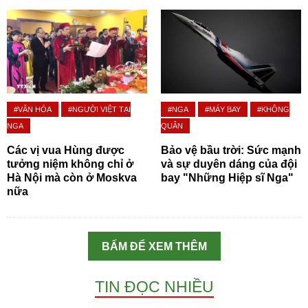
#VĂN HÓA
#NGƯỜI VIỆT TẠI
#NGA
#MÁY BAY
#KHÔNG
NGA
QUÂN
Các vị vua Hùng được
Bảo vệ bầu trời: Sức mạnh
tưởng niệm không chỉ ở
và sự duyên dáng của đội
Hà Nội mà còn ở Moskva
bay "Những Hiệp sĩ Nga"
nữa
BẤM ĐỂ XEM THÊM
TIN ĐỌC NHIỀU