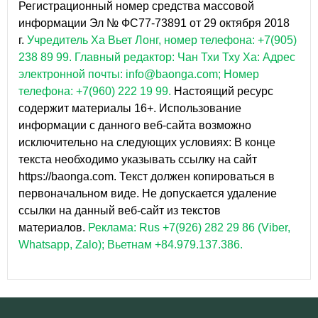
Регистрационный номер средства массовой
информации Эл № ФС77-73891 от 29 октября 2018
г.
Учредитель Ха Вьет Лонг, номер телефона: +7(905)
238 89 99.
Главный редактор: Чан Тхи Тху Ха: Адрес
электронной почты: info@baonga.com; Номер
телефона: +7(960) 222 19 99.
Настоящий ресурс
содержит материалы 16+. Использование
информации с данного веб-сайта возможно
исключительно на следующих условиях: В конце
текста необходимо указывать ссылку на сайт
https://baonga.com. Текст должен копироваться в
первоначальном виде. Не допускается удаление
ссылки на данный веб-сайт из текстов
материалов.
Реклама: Rus +7(926) 282 29 86 (Viber,
Whatsapp, Zalo); Вьетнам +84.979.137.386.