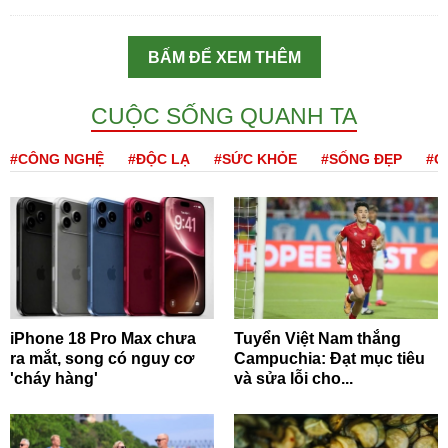
BẤM ĐỂ XEM THÊM
CUỘC SỐNG QUANH TA
#CÔNG NGHỆ
#ĐỘC LẠ
#SỨC KHỎE
#SỐNG ĐẸP
#Q
iPhone 18 Pro Max chưa
Tuyển Việt Nam thắng
ra mắt, song có nguy cơ
Campuchia: Đạt mục tiêu
'cháy hàng'
và sửa lỗi cho...