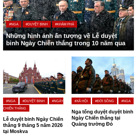
#NGA
#DUYỆT BINH
#KHÁM PHÁ
Những hình ảnh ấn tượng về Lễ duyệt
binh Ngày Chiến thắng trong 10 năm qua
#NGA
#DUYỆT BINH
#NGÀY
#XÃ HỘI
#ĐỜI SỐNG
#NGA
CHIẾN THẮNG
Nga tổng duyệt duyệt binh
Ngày Chiến thắng tại
Lễ duyệt binh Ngày Chiến
Quảng trường Đỏ
thắng 9 tháng 5 năm 2026
tại Moskva