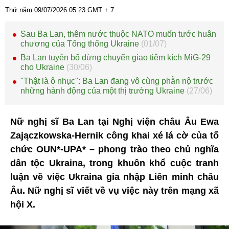
Thứ năm 09/07/2026
05:23
GMT + 7
Sau Ba Lan, thêm nước thuộc NATO muốn tước huân
chương của Tổng thống Ukraine
(01/07)
Ba Lan tuyên bố dừng chuyển giao tiêm kích MiG-29
cho Ukraine
(30/06)
"Thật là ô nhục": Ba Lan đang vô cùng phẫn nộ trước
những hành động của một thị trưởng Ukraine
(27/06)
Nữ nghị sĩ Ba Lan tại Nghị viện châu Âu Ewa
Zajączkowska-Hernik công khai xé lá cờ của tổ
chức OUN*-UPA* – phong trào theo chủ nghĩa
dân tộc Ukraina, trong khuôn khổ cuộc tranh
luận về việc Ukraina gia nhập Liên minh châu
Âu. Nữ nghị sĩ viết về vụ việc này trên mạng xã
hội X.