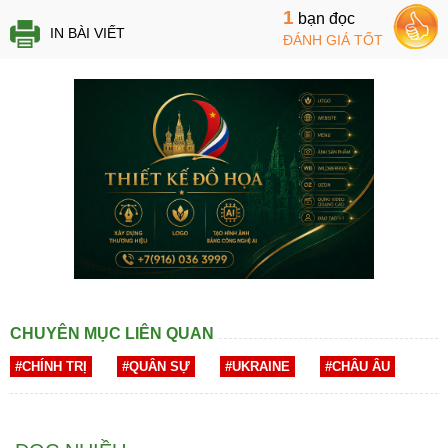
1
bạn đọc
IN BÀI VIẾT
ĐÁNH GIÁ TỐT
CHUYÊN MỤC LIÊN QUAN
#CHÍNH TRỊ
#QUÂN SỰ
#UKRAINE
#CHÂU ÂU