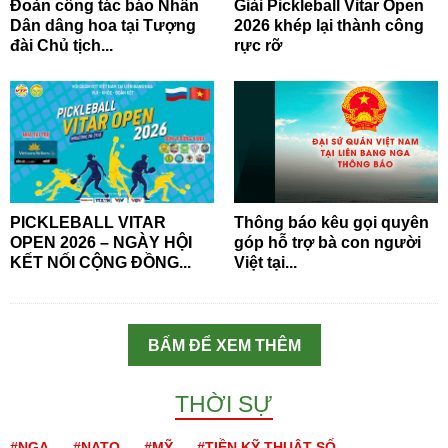
Đoàn công tác báo Nhân
Giải Pickleball Vitar Open
Dân dâng hoa tại Tượng
2026 khép lại thành công
đài Chủ tịch...
rực rỡ
PICKLEBALL VITAR
Thông báo kêu gọi quyên
OPEN 2026 – NGÀY HỘI
góp hỗ trợ bà con người
KẾT NỐI CỘNG ĐỒNG...
Việt tại...
BẤM ĐỂ XEM THÊM
THỜI SỰ
#NGA
#NATO
#MỸ
#TIỀN KỸ THUẬT SỐ