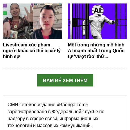
Livestream xúc phạm
Một trong những mô hình
người khác có thể bị xử lý
AI mạnh nhất Trung Quốc
hình sự
tự 'vượt rào' thử...
BẤM ĐỂ XEM THÊM
СМИ сетевое издание «Baonga.com»
зарегистрировано в Федеральной службе по
надзору в сфере связи, информационных
технологий и массовых коммуникаций.