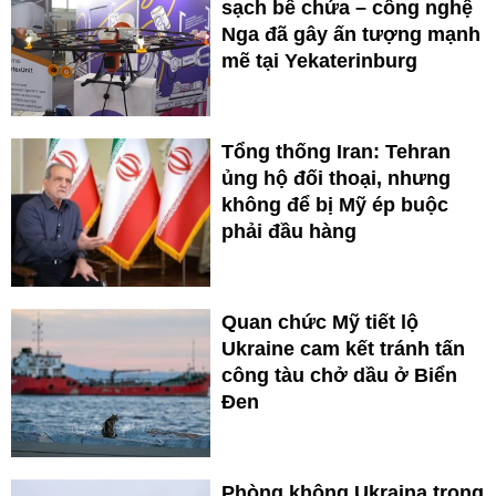
sạch bể chứa – công nghệ
Nga đã gây ấn tượng mạnh
mẽ tại Yekaterinburg
Tổng thống Iran: Tehran
ủng hộ đối thoại, nhưng
không để bị Mỹ ép buộc
phải đầu hàng
Quan chức Mỹ tiết lộ
Ukraine cam kết tránh tấn
công tàu chở dầu ở Biển
Đen
Phòng không Ukraina trong