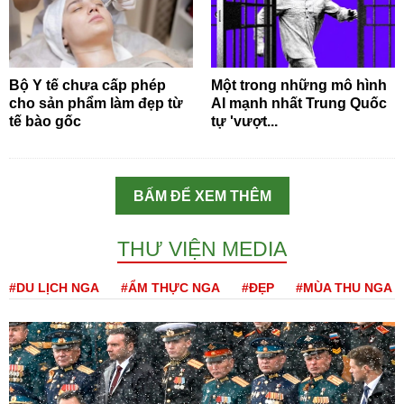
Bộ Y tế chưa cấp phép
Một trong những mô hình
cho sản phẩm làm đẹp từ
AI mạnh nhất Trung Quốc
tế bào gốc
tự 'vượt...
BẤM ĐỂ XEM THÊM
THƯ VIỆN MEDIA
#DU LỊCH NGA
#ẨM THỰC NGA
#ĐẸP
#MÙA THU NGA