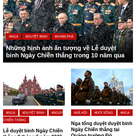
#NGA
#DUYỆT BINH
#KHÁM PHÁ
Những hình ảnh ấn tượng về Lễ duyệt
binh Ngày Chiến thắng trong 10 năm qua
#NGA
#DUYỆT BINH
#NGÀY
#XÃ HỘI
#ĐỜI SỐNG
#NGA
CHIẾN THẮNG
Nga tổng duyệt duyệt binh
Ngày Chiến thắng tại
Lễ duyệt binh Ngày Chiến
Quảng trường Đỏ