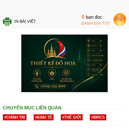
0
bạn đọc
IN BÀI VIẾT
ĐÁNH GIÁ TỐT
CHUYÊN MỤC LIÊN QUAN
#CHÍNH TRỊ
#KINH TẾ
#THẾ GIỚI
#BRICS