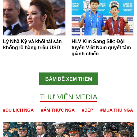
Lý Nhã Kỳ và khối tài sản
HLV Kim Sang Sik: Đội
khổng lồ hàng triệu USD
tuyển Việt Nam quyết tâm
giành chiến...
BẤM ĐỂ XEM THÊM
THƯ VIỆN MEDIA
#DU LỊCH NGA
#ẨM THỰC NGA
#ĐẸP
#MÙA THU NGA