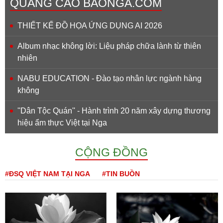
QUẢNG CÁO BAONGA.COM
THIẾT KẾ ĐỒ HỌA ỨNG DỤNG AI 2026
Album nhạc không lời: Liệu pháp chữa lành từ thiên
nhiên
NABU EDUCATION - Đào tạo nhân lực ngành hàng
không
''Dân Tộc Quán'' - Hành trình 20 năm xây dựng thương
hiệu ẩm thực Việt tại Nga
CỘNG ĐỒNG
#ĐSQ VIỆT NAM TẠI NGA
#TIN BUỒN