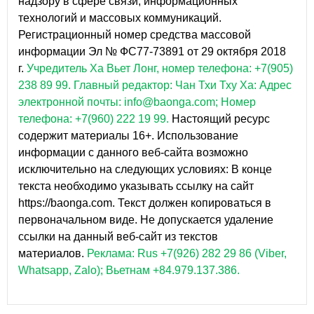
надзору в сфере связи, информационных
технологий и массовых коммуникаций.
Регистрационный номер средства массовой
информации Эл № ФС77-73891 от 29 октября 2018
г.
Учредитель Ха Вьет Лонг, номер телефона: +7(905)
238 89 99.
Главный редактор: Чан Тхи Тху Ха: Адрес
электронной почты: info@baonga.com; Номер
телефона: +7(960) 222 19 99.
Настоящий ресурс
содержит материалы 16+. Использование
информации с данного веб-сайта возможно
исключительно на следующих условиях: В конце
текста необходимо указывать ссылку на сайт
https://baonga.com. Текст должен копироваться в
первоначальном виде. Не допускается удаление
ссылки на данный веб-сайт из текстов
материалов.
Реклама: Rus +7(926) 282 29 86 (Viber,
Whatsapp, Zalo); Вьетнам +84.979.137.386.