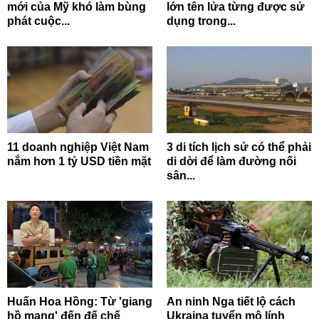
mới của Mỹ khó làm bùng
lớn tên lửa từng được sử
phát cuộc...
dụng trong...
11 doanh nghiệp Việt Nam
3 di tích lịch sử có thể phải
nắm hơn 1 tỷ USD tiền mặt
di dời để làm đường nối
sân...
Huấn Hoa Hồng: Từ 'giang
An ninh Nga tiết lộ cách
hồ mạng' đến đế chế
Ukraina tuyển mộ lính