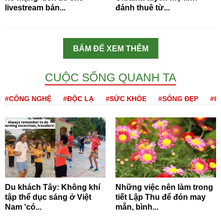
livestream bán...
đánh thuê từ...
BẤM ĐỂ XEM THÊM
CUỘC SỐNG QUANH TA
#CÔNG NGHỆ
#ĐỘC LẠ
#SỨC KHỎE
#SỐNG ĐẸP
#Q
Du khách Tây: Không khí
Những việc nên làm trong
tập thể dục sáng ở Việt
tiết Lập Thu để đón may
Nam 'có...
mắn, bình...