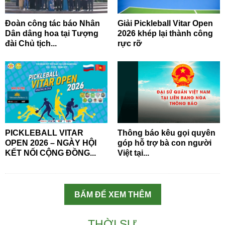
Đoàn công tác báo Nhân
Giải Pickleball Vitar Open
Dân dâng hoa tại Tượng
2026 khép lại thành công
đài Chủ tịch...
rực rỡ
PICKLEBALL VITAR
Thông báo kêu gọi quyên
OPEN 2026 – NGÀY HỘI
góp hỗ trợ bà con người
KẾT NỐI CỘNG ĐỒNG...
Việt tại...
BẤM ĐỂ XEM THÊM
THỜI SỰ