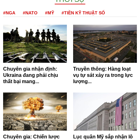
#NGA
#NATO
#MỸ
#TIỀN KỸ THUẬT SỐ
Chuyên gia nhận định:
Truyền thông: Hàng loạt
Ukraina đang phải chịu
vụ tự sát xảy ra trong lực
thất bại mang...
lượng...
Chuyên gia: Chiến lược
Lục quân Mỹ sắp nhận lô