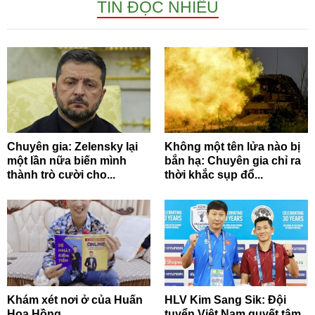
TIN ĐỌC NHIỀU
Chuyên gia: Zelensky lại
Không một tên lửa nào bị
một lần nữa biến mình
bắn hạ: Chuyên gia chỉ ra
thành trò cười cho...
thời khắc sụp đổ...
Khám xét nơi ở của Huấn
HLV Kim Sang Sik: Đội
Hoa Hồng
tuyển Việt Nam quyết tâm