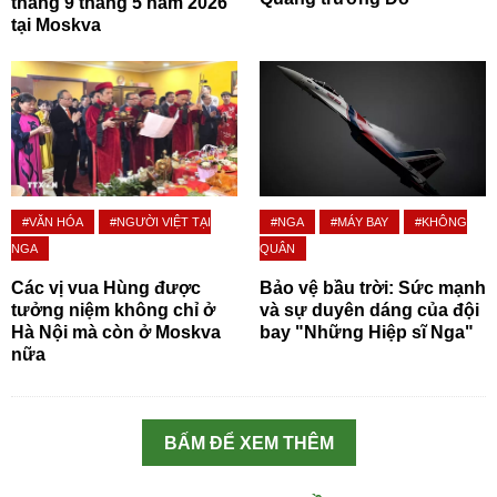
thắng 9 tháng 5 năm 2026
tại Moskva
#VĂN HÓA
#NGƯỜI VIỆT TẠI
#NGA
#MÁY BAY
#KHÔNG
NGA
QUÂN
Các vị vua Hùng được
Bảo vệ bầu trời: Sức mạnh
tưởng niệm không chỉ ở
và sự duyên dáng của đội
Hà Nội mà còn ở Moskva
bay "Những Hiệp sĩ Nga"
nữa
BẤM ĐỂ XEM THÊM