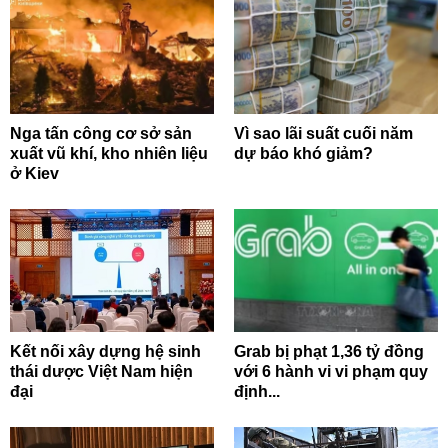
Nga tấn công cơ sở sản
Vì sao lãi suất cuối năm
xuất vũ khí, kho nhiên liệu
dự báo khó giảm?
ở Kiev
Kết nối xây dựng hệ sinh
Grab bị phạt 1,36 tỷ đồng
thái dược Việt Nam hiện
với 6 hành vi vi phạm quy
đại
định...