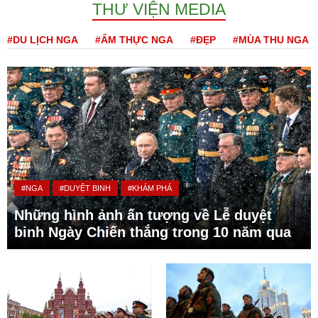
THƯ VIỆN MEDIA
#DU LỊCH NGA
#ẨM THỰC NGA
#ĐẸP
#MÙA THU NGA
#NGA
#DUYỆT BINH
#KHÁM PHÁ
Những hình ảnh ấn tượng về Lễ duyệt
binh Ngày Chiến thắng trong 10 năm qua