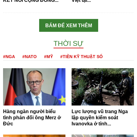
KẾT NỐI CỘNG ĐỒNG...
Việt tại...
BẤM ĐỂ XEM THÊM
THỜI SỰ
#NGA
#NATO
#MỸ
#TIỀN KỸ THUẬT SỐ
Hàng ngàn người biểu
Lực lượng vũ trang Nga
tình phản đối ông Merz ở
lập quyền kiểm soát
Đức
Ivanovka ở tỉnh...