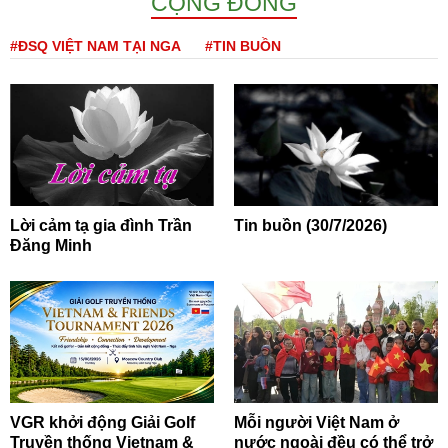
CỘNG ĐỒNG
#ĐSQ VIỆT NAM TẠI NGA
#TIN BUỒN
Lời cảm tạ gia đình Trần
Tin buồn (30/7/2026)
Đăng Minh
VGR khởi động Giải Golf
Mỗi người Việt Nam ở
Truyền thống Vietnam &
nước ngoài đều có thể trở