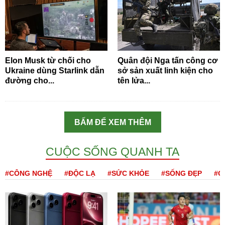
Elon Musk từ chối cho
Quân đội Nga tấn công cơ
Ukraine dùng Starlink dẫn
sở sản xuất linh kiện cho
đường cho...
tên lửa...
BẤM ĐỂ XEM THÊM
CUỘC SỐNG QUANH TA
#CÔNG NGHỆ
#ĐỘC LẠ
#SỨC KHỎE
#SỐNG ĐẸP
#Q