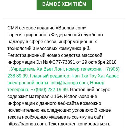
BẤM ĐỂ XEM THÊM
СМИ сетевое издание «Baonga.com»
зарегистрировано в Федеральной службе по
надзору в сфере связи, информационных
технологий и массовых коммуникаций.
Регистрационный номер средства массовой
информации Эл № ФС77-73891 от 29 октября 2018
г.
Учредитель Ха Вьет Лонг, номер телефона: +7(905)
238 89 99.
Главный редактор: Чан Тхи Тху Ха: Адрес
электронной почты: info@baonga.com; Номер
телефона: +7(960) 222 19 99.
Настоящий ресурс
содержит материалы 16+. Использование
информации с данного веб-сайта возможно
исключительно на следующих условиях: В конце
текста необходимо указывать ссылку на сайт
https://baonga.com. Текст должен копироваться в