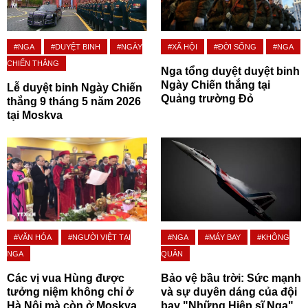
#NGA
#DUYỆT BINH
#NGÀY
#XÃ HỘI
#ĐỜI SỐNG
#NGA
CHIẾN THẮNG
Nga tổng duyệt duyệt binh
Ngày Chiến thắng tại
Lễ duyệt binh Ngày Chiến
Quảng trường Đỏ
thắng 9 tháng 5 năm 2026
tại Moskva
#VĂN HÓA
#NGƯỜI VIỆT TẠI
#NGA
#MÁY BAY
#KHÔNG
NGA
QUÂN
Các vị vua Hùng được
Bảo vệ bầu trời: Sức mạnh
tưởng niệm không chỉ ở
và sự duyên dáng của đội
Hà Nội mà còn ở Moskva
bay "Những Hiệp sĩ Nga"