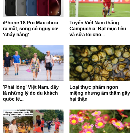
iPhone 18 Pro Max chưa
Tuyển Việt Nam thắng
ra mắt, song có nguy cơ
Campuchia: Đạt mục tiêu
'cháy hàng'
và sửa lỗi cho...
'Phải lòng' Việt Nam, đây
Loại thực phẩm ngon
là những lý do du khách
miệng nhưng âm thầm gây
quốc tế...
hại thận