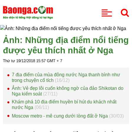
CHUYÊN MỤC
Ảnh: Những địa điểm nổi tiếng
được yêu thích nhất ở Nga
Thứ tư 19/12/2018
15:57
GMT + 7
7 địa điểm của mùa đông nước Nga thanh bình như
trong chuyện cổ tích
(16/12)
Ảnh: Vẻ đẹp lôi cuốn không ngờ của đảo Shikotan do
Nga kiểm soát
(27/11)
Khám phá 10 địa điểm huyền bí hút du khách nhất
nước Nga
(06/11)
Moscow metro - mê cung dưới lòng đất ở Nga
(30/03)