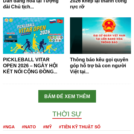
Dân dâng hoa tại Tượng
2026 khép lại thành công
đài Chủ tịch...
rực rỡ
PICKLEBALL VITAR
Thông báo kêu gọi quyên
OPEN 2026 – NGÀY HỘI
góp hỗ trợ bà con người
KẾT NỐI CỘNG ĐỒNG...
Việt tại...
BẤM ĐỂ XEM THÊM
THỜI SỰ
#NGA
#NATO
#MỸ
#TIỀN KỸ THUẬT SỐ