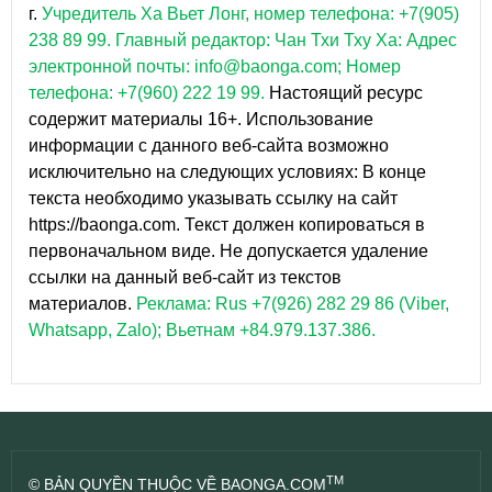
г.
Учредитель Ха Вьет Лонг, номер телефона: +7(905)
238 89 99.
Главный редактор: Чан Тхи Тху Ха: Адрес
электронной почты: info@baonga.com; Номер
телефона: +7(960) 222 19 99.
Настоящий ресурс
содержит материалы 16+. Использование
информации с данного веб-сайта возможно
исключительно на следующих условиях: В конце
текста необходимо указывать ссылку на сайт
https://baonga.com. Текст должен копироваться в
первоначальном виде. Не допускается удаление
ссылки на данный веб-сайт из текстов
материалов.
Реклама: Rus +7(926) 282 29 86 (Viber,
Whatsapp, Zalo); Вьетнам +84.979.137.386.
TM
© BẢN QUYỀN THUỘC VỀ BAONGA.COM