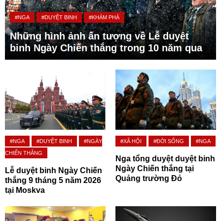
#NGA
#DUYỆT BINH
#KHÁM PHÁ
Những hình ảnh ấn tượng về Lễ duyệt
binh Ngày Chiến thắng trong 10 năm qua
#NGA
#DUYỆT BINH
#NGÀY
#XÃ HỘI
#ĐỜI SỐNG
#NGA
CHIẾN THẮNG
Nga tổng duyệt duyệt binh
Ngày Chiến thắng tại
Lễ duyệt binh Ngày Chiến
Quảng trường Đỏ
thắng 9 tháng 5 năm 2026
tại Moskva