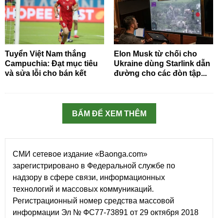
Tuyển Việt Nam thắng
Elon Musk từ chối cho
Campuchia: Đạt mục tiêu
Ukraine dùng Starlink dẫn
và sửa lỗi cho bán kết
đường cho các đòn tập...
BẤM ĐỂ XEM THÊM
СМИ сетевое издание «Baonga.com»
зарегистрировано в Федеральной службе по
надзору в сфере связи, информационных
технологий и массовых коммуникаций.
Регистрационный номер средства массовой
информации Эл № ФС77-73891 от 29 октября 2018