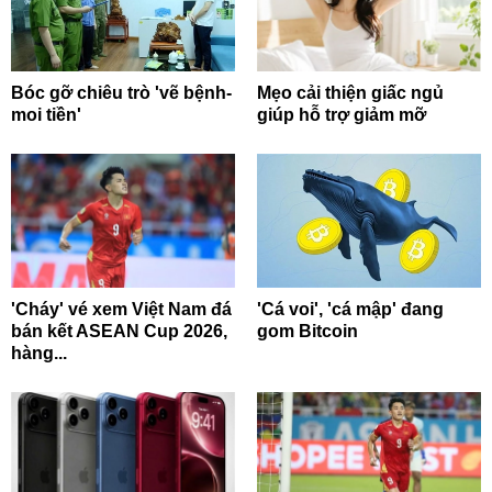
Bóc gỡ chiêu trò 'vẽ bệnh-
Mẹo cải thiện giấc ngủ
moi tiền'
giúp hỗ trợ giảm mỡ
'Cháy' vé xem Việt Nam đá
'Cá voi', 'cá mập' đang
bán kết ASEAN Cup 2026,
gom Bitcoin
hàng...