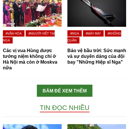
#VĂN HÓA
#NGƯỜI VIỆT TẠI
#NGA
#MÁY BAY
#KHÔNG
NGA
QUÂN
Các vị vua Hùng được
Bảo vệ bầu trời: Sức mạnh
tưởng niệm không chỉ ở
và sự duyên dáng của đội
Hà Nội mà còn ở Moskva
bay "Những Hiệp sĩ Nga"
nữa
BẤM ĐỂ XEM THÊM
TIN ĐỌC NHIỀU