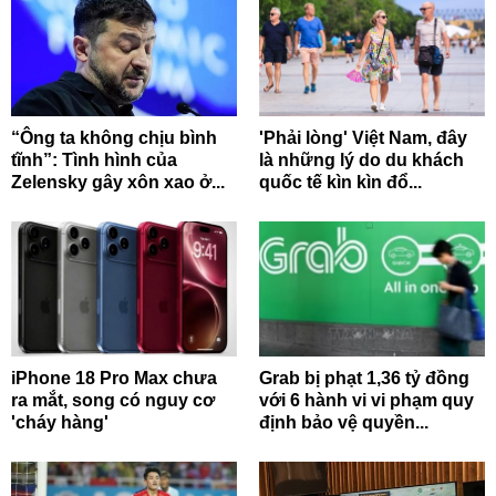
“Ông ta không chịu bình
'Phải lòng' Việt Nam, đây
tĩnh”: Tình hình của
là những lý do du khách
Zelensky gây xôn xao ở...
quốc tế kìn kìn đổ...
iPhone 18 Pro Max chưa
Grab bị phạt 1,36 tỷ đồng
ra mắt, song có nguy cơ
với 6 hành vi vi phạm quy
'cháy hàng'
định bảo vệ quyền...