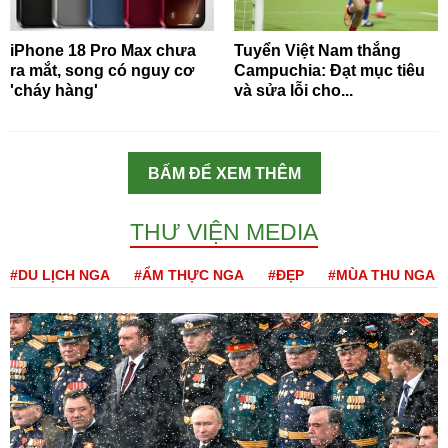
iPhone 18 Pro Max chưa
Tuyển Việt Nam thắng
ra mắt, song có nguy cơ
Campuchia: Đạt mục tiêu
'cháy hàng'
và sửa lỗi cho...
BẤM ĐỂ XEM THÊM
THƯ VIỆN MEDIA
#DU LỊCH NGA
#ẨM THỰC NGA
#ĐẸP
#MÙA THU NGA