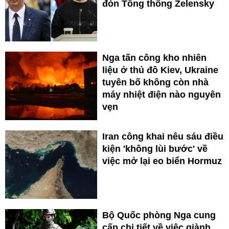
đón Tổng thống Zelensky
Nga tấn công kho nhiên
liệu ở thủ đô Kiev, Ukraine
tuyên bố không còn nhà
máy nhiệt điện nào nguyên
vẹn
Iran công khai nêu sáu điều
kiện 'không lùi bước' về
việc mở lại eo biển Hormuz
Bộ Quốc phòng Nga cung
cấp chi tiết về việc giành