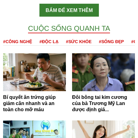
BẤM ĐỂ XEM THÊM
CUỘC SỐNG QUANH TA
#CÔNG NGHỆ
#ĐỘC LẠ
#SỨC KHỎE
#SỐNG ĐẸP
#Q
Bí quyết ăn trứng giúp
Đôi bông tai kim cương
giảm cân nhanh và an
của bà Trương Mỹ Lan
toàn cho mỡ máu
được định giá...