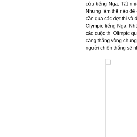
cứu tiếng Nga. Tất nhi
Nhưng làm thế nào để 
cần qua các đợt thi và 
Olympic tiếng Nga. Nh
các cuộc thi Olimpic q
căng thẳng vòng chung 
người chiến thắng sẽ n
An ninh
Anh
Australia
Amazon
Army Games
Apple