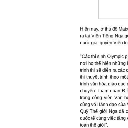
Alibaba
Angela Merkel
Aeroflot
ASEAN
Hiện nay, ở thủ đô Matx
Argentina
ra tại Viện Tiếng Nga q
Ai
quốc gia, quyền Viện t
Azovstal
"Các thí sinh Olympic p
nơi họ thể hiện những 
trình thi sẽ diễn ra các 
thi thuyết trình theo
trình văn hóa giáo dục
chuyến tham quan Điện 
trong công viên Văn 
cùng với lãnh đạo của 
Quỹ Thế giới Nga đã c
quốc tế cùng việc tăng
toàn thế giới”.