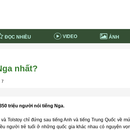
VIDEO
ĐỌC NHIỀU
ẢNH
in và ứng dụng
Tiêu điểm Covid-19
d-19 tại Nga
Thời sự
 Nga nhất?
n nước Nga
NABU EDUCATION
 nước Nga
Tử vi hàng ngày
 7
 Nga - Việt Nam
Phân tích chính trị
350 triệu người nói tiếng Nga.
và Tolstoy chỉ đứng sau tiếng Anh và tiếng Trung Quốc về m
iều người trẻ tuổi ở những quốc gia khác nhau có nguyện vọ