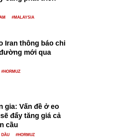
NAM
#MALAYSIA
o Iran thông báo chi
n đường mới qua
#HORMUZ
n gia: Vấn đề ở eo
sẽ đẩy tăng giá cả
n cầu
Á DẦU
#HORMUZ