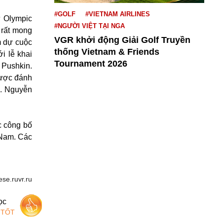
#GOLF
#VIETNAM AIRLINES
ự Olympic
#NGƯỜI VIỆT TẠI NGA
rất mong
VGR khởi động Giải Golf Truyền
am dự cuộc
thống Vietnam & Friends
i lễ khai
Tournament 2026
 Pushkin.
được đánh
S. Nguyễn
c công bố
 Nam. Các
se.ruvr.ru
ọc
 TỐT