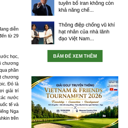
tuyên bố Iran không còn
khả năng chế...
Thông điệp chống vũ khí
đang diễn
hạt nhân của nhà lãnh
đến từ 29
đạo Việt Nam...
BẤM ĐỂ XEM THÊM
 nước học,
ài chương
i qua phần
Một chương
ic. Đó là
 giải trí
các nước
uốc tế và
tiếng Nga
hkin trên