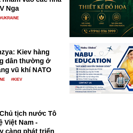
AV Nga
#UKRAINE
zya: Kiev hàng
ng dân thường ở
ằng vũ khí NATO
INE
#KIEV
 Chủ tịch nước Tô
 Việt Nam -
y càng phát triển