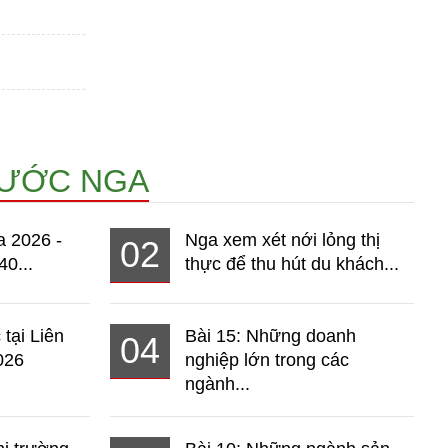
NƯỚC NGA
a 2026 -
Nga xem xét nới lỏng thị
02
40...
thực để thu hút du khách...
 tại Liên
Bài 15: Những doanh
04
026
nghiệp lớn trong các
ngành...