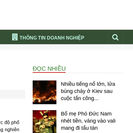
THÔNG TIN DOANH NGHIỆP
Đừng bỏ lỡ
Nổi bật báo nga
ĐỌC NHIỀU
Thư viện media
Phân tích thị trường Nga 2026
Nhiều tiếng nổ lớn, lửa
bùng cháy ở Kiev sau
cuộc tấn công...
Bố mẹ Phó Đức Nam
nhét tiền, vàng vào vali
ức độ phổ
mang đi tẩu tán
ng nghiên