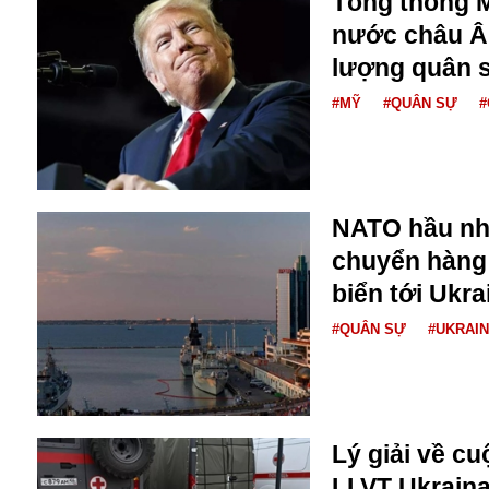
Tổng thống 
Bulagria
nước châu Â
lượng quân 
Crimea
#MỸ
#QUÂN SỰ
#
Chính trị
Công nghệ
Chuyện hay
Chuyện lạ
NATO hầu nh
Cuộc sống quanh ta
chuyển hàng
Casino
Chiến tranh thương mại
biển tới Ukra
Chi hội phụ nữ TTTM Mátxcơva
#QUÂN SỰ
#UKRAI
Chính trị Nga
Chợ Vòm
Cảnh sát
Cấm bay
Cao tốc
Lý giải về c
Canada
LLVT Ukrain