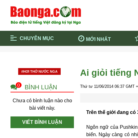
CHUYÊN MỤC
MỚI NHẤT
Trang chủ
Blockcha
Điểm tin chính
Dịch Covi
Ai giỏi tiếng
#HƠI THỞ NƯỚC NGA
Cộng đồng
Thông ti
Cuộc sống quanh ta
Khám phá
0
BÌNH LUẬN
Thứ tư 11/06/2014
06:37
GMT +
Quảng cáo
Chính trị
Chưa có bình luận nào cho
bài viết này.
Trên thế giới đang có 
VIẾT BÌNH LUẬN
Ngôn ngữ của Pushkin 
biến. Ngày càng có nh