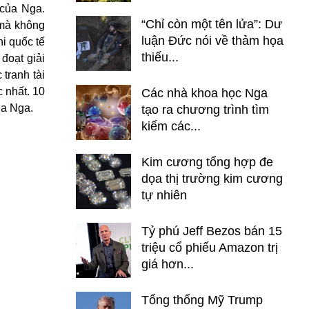
 của Nga.
“Chỉ còn một tên lửa”: Dư
 mà không
luận Đức nói về thảm họa
i quốc tế
thiếu...
đoạt giải
tranh tài
 nhất. 10
Các nhà khoa học Nga
ủa Nga.
tạo ra chương trình tìm
kiếm các...
Kim cương tổng hợp đe
dọa thị trường kim cương
tự nhiên
Tỷ phú Jeff Bezos bán 15
triệu cổ phiếu Amazon trị
giá hơn...
Tổng thống Mỹ Trump