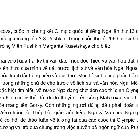
cova, cuộc thi chung kết Olimpic quốc tế tiếng Nga lần thứ 13 
uốc gia mang tên A.X.Pushkin. Trong cuộc thi có 206 học sinh 
rưởng Viện Pushkin Margarita Rusetskaya cho biết:
hải vượt qua hai kỳ thi vấn đáp: nói, đọc, hiểu và văn hóa đất
kiến thức của mình về đất nước, lịch sử và văn hóa Nga. Ngo
cuộc tranh tài hùng biện và đọc thơ. Mỗi thí sinh cũng phải trả
 một trong những chủ đề cho trước về lịch sử và văn hóa Nga. 
 đặc biệt tìm hiểu về nước Nga đang chờ đón các thí sinh Olymp
Kremlin ở thủ đô, đi du thuyền trên sông Matxcova, vui chơi
hóa mang tên Gorky. Còn những người đứng đầu phái đoàn 
Viện chúng tôi, Hiệp hội giáo viên tiếng Nga và Văn học Nga q
ó cơ hội để thảo luận về tương lai của các cuộc thi Olympic 
 cường vai trò của chúng trong việc truyền bá ngôn ngữ của Pus