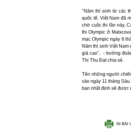
"Năm thí sinh từ các
quốc tế. Việt Nam đã 
chờ cuộc thi lần này. Ca
thi Olympic ở Matxcov
mạc Olympic ngày 6 th
Năm thí sinh Việt Nam 
giá cao", - trưởng đo
Bói toán
Thị Thu Đạt chia sẻ.
Bóng đá
Bill Gates
Tên những người chiến 
BĐS
vào ngày 11 tháng Sáu. 
Bí ẩn
bạn nhất định sẽ được 
Bitcoin
Bamboo Airways
Báo Nga có gì?
Biển Đông
Barrack Obama
IN BÀI 
Bắc Kinh