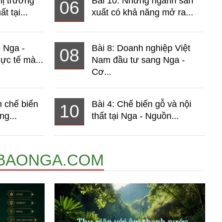
hị trường
Bài 10: Những ngành sản
06
t tại...
xuất có khả năng mở ra...
o Nga -
Bài 8: Doanh nghiệp Việt
08
ực tế mà...
Nam đầu tư sang Nga -
Cơ...
 chế biến
Bài 4: Chế biến gỗ và nội
10
ng...
thất tại Nga - Nguồn...
BAONGA.COM