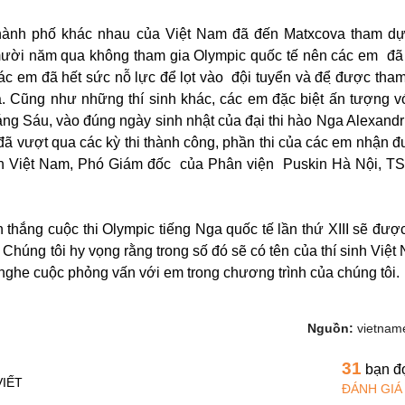
 thành phố khác nhau của Việt Nam đã đến Matxcova tham d
mười năm qua không tham gia Olympic quốc tế nên các em đã 
́c em đã hết sức nỗ lực để lọt vào đội tuyển và để ̣được th
a. Cũng như những thí sinh khác, các em đặc biệt ấn tượng vớ
áng Sáu, vào đúng ngày sinh nhật của đại thi hào Nga Alexandr
đã vượt qua các kỳ thi thành công, phần thi của các em nhận 
àn Việt Nam, Phó Giám đốc của Phân viện Puskin Hà Nội, T
thắng cuộc thi Olympic tiếng Nga quốc tế lần thứ XIII sẽ đượ
Chúng tôi hy vọng rằng trong số đó sẽ có tên của thí sinh Việt
nghe cuộc phỏng vấn với em trong chương trình của chúng tôi.
Nguồn:
vietname
31
bạn đ
VIẾT
ĐÁNH GIÁ