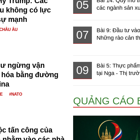
Mỹ Trump: Các
Bài 14: Quy mô t
05
các ngành sản xuấ
u không có lực
sự mạnh
CHÂU ÂU
Bài 9: Đầu tư và
07
Những rào cản th
ư ngừng vận
Bài 5: Thực phẩm
09
tại Nga - Thị trườ
 hóa bằng đường
ina
NE
#NATO
QUẢNG CÁO 
uộc tấn công của
a nhằm vào các nhà