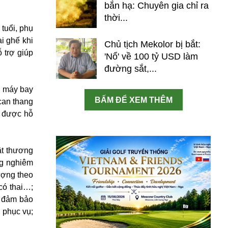
bắn hạ: Chuyên gia chỉ ra
thời...
tuổi, phụ
i ghế khi
Chủ tịch Mekolor bị bắt:
 trợ giúp
'Nổ' về 100 tỷ USD làm
đường sắt,...
g máy bay
BẤM ĐỂ XEM THÊM
can thang
ể được hỗ
ật thương
ng nghiêm
ượng theo
có thai…;
; đảm bảo
i phục vụ;