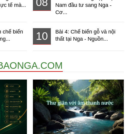
08
ực tế mà...
Nam đầu tư sang Nga -
Cơ...
 chế biến
Bài 4: Chế biến gỗ và nội
10
ng...
thất tại Nga - Nguồn...
BAONGA.COM