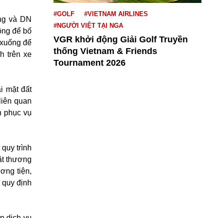
#GOLF
#VIETNAM AIRLINES
ông và DN
#NGƯỜI VIỆT TẠI NGA
ông để bố
VGR khởi động Giải Golf Truyền
n xuống để
thống Vietnam & Friends
h trên xe
Tournament 2026
i mặt đất
liên quan
h phục vụ
quy trình
ật thương
ơng tiện,
o quy định
p dịch vụ