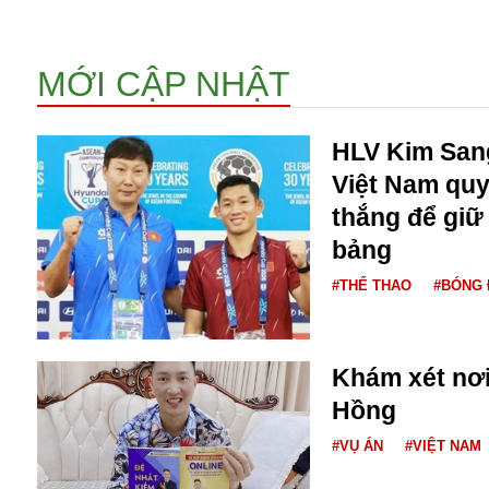
Bulagria
MỚI CẬP NHẬT
Crimea
Chính trị
HLV Kim Sang
Công nghệ
Chuyện hay
Việt Nam quy
Chuyện lạ
thắng để giữ
Cuộc sống quanh ta
bảng
Casino
Chiến tranh thương mại
#THỂ THAO
#BÓNG 
Chi hội phụ nữ TTTM Mátxcơva
Chính trị Nga
Chợ Vòm
Khám xét nơ
Cảnh sát
Hồng
Cấm bay
Cao tốc
#VỤ ÁN
#VIỆT NAM
Canada