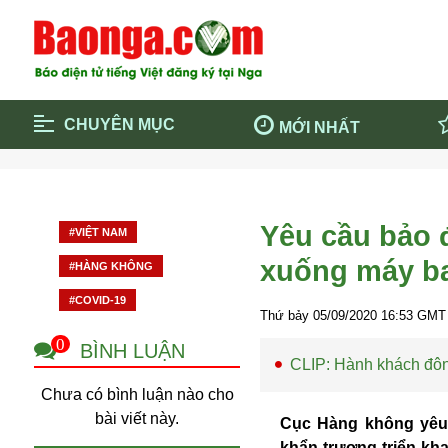
CHUYÊN MỤC
MỚI NHẤT
Trang chủ
Blockcha
Điểm tin chính
Dịch Covi
Yêu cầu bảo 
#VIỆT NAM
Cộng đồng
Thông ti
xuống máy ba
#HÀNG KHÔNG
Cuộc sống quanh ta
Khám phá
#COVID-19
Quảng cáo
Chính trị
Thứ bảy 05/09/2020
16:53
GMT 
0
BÌNH LUẬN
CLIP: Hành khách đông
Chưa có bình luận nào cho
bài viết này.
Cục Hàng không yêu
khẩn trương triển kh