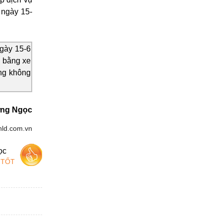
 ngày 15-
gày 15-6
 bằng xe
ng không
ng Ngọc
nld.com.vn
ọc
 TỐT