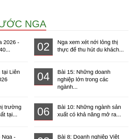
NƯỚC NGA
a 2026 -
Nga xem xét nới lỏng thị
02
40...
thực để thu hút du khách...
 tại Liên
Bài 15: Những doanh
04
026
nghiệp lớn trong các
ngành...
hị trường
Bài 10: Những ngành sản
06
t tại...
xuất có khả năng mở ra...
o Nga -
Bài 8: Doanh nghiệp Việt