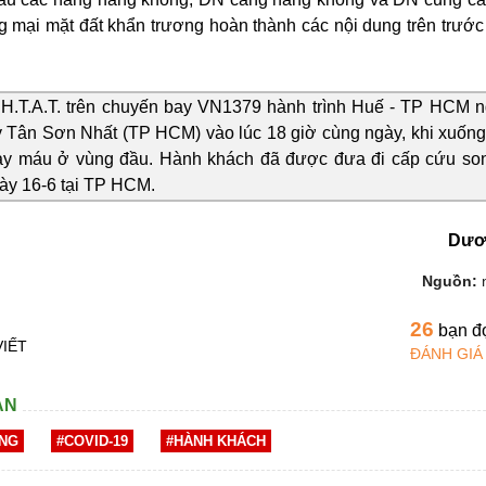
g mại mặt đất khẩn trương hoàn thành các nội dung trên trước
H.T.A.T. trên chuyến bay VN1379 hành trình Huế - TP HCM n
 Tân Sơn Nhất (TP HCM) vào lúc 18 giờ cùng ngày, khi xuống
hảy máu ở vùng đầu. Hành khách đã được đưa đi cấp cứu so
gày 16-6 tại TP HCM.
Dươ
Nguồn:
26
bạn đ
VIẾT
ĐÁNH GIÁ
AN
NG
#COVID-19
#HÀNH KHÁCH