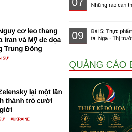
07
Những rào cản th
Nguy cơ leo thang
Bài 5: Thực phẩm
09
tại Nga - Thị trườ
a Iran và Mỹ đe dọa
g Trung Đông
N SỰ
QUẢNG CÁO 
Zelensky lại một lần
h thành trò cười
giới
SỰ
#UKRAINE