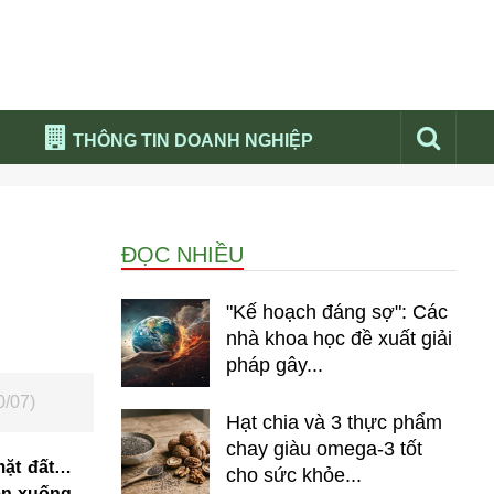
THÔNG TIN DOANH NGHIỆP
Đừng bỏ lỡ
Nổi bật báo nga
ĐỌC NHIỀU
Thư viện media
Phân tích thị trường Nga 2026
"Kế hoạch đáng sợ": Các
nhà khoa học đề xuất giải
pháp gây...
0/07)
Hạt chia và 3 thực phẩm
chay giàu omega-3 tốt
mặt đất…
cho sức khỏe...
ên xuống