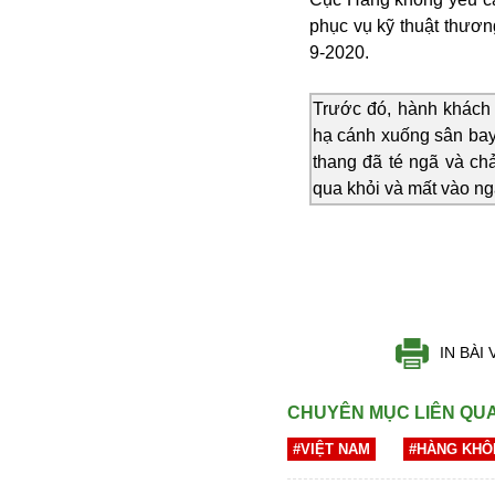
Buôn bán ở Nga
phục vụ kỹ thuật thươn
Bộ Quốc phòng
9-2020.
Bác Hồ
Bộ Y tế
Trước đó, hành khách 
Bão tuyết
hạ cánh xuống sân bay
Bệnh viện
thang đã té ngã và c
Bản quyền
qua khỏi và mất vào n
Bảo tàng
Blockchain
Bộ Ngoại giao
Bình Dương
Biển Đen
Boeing
IN BÀI 
Bình Định
Bulgaria
CHUYÊN MỤC LIÊN QU
Biến chủng
Baikal
#VIỆT NAM
#HÀNG KHÔ
Bakhmut