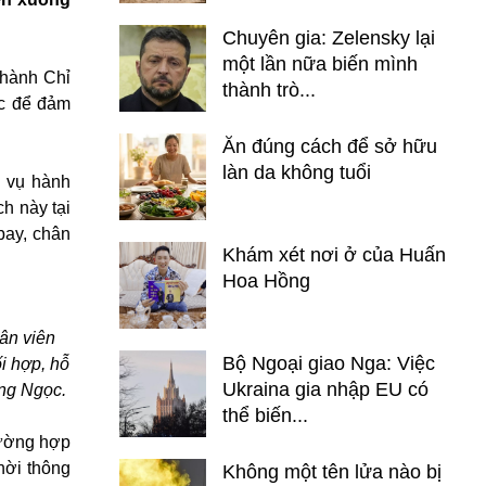
Chuyên gia: Zelensky lại
một lần nữa biến mình
 hành Chỉ
thành trò...
ệc để đảm
Ăn đúng cách để sở hữu
làn da không tuổi
c vụ hành
h này tại
bay, chân
Khám xét nơi ở của Huấn
Hoa Hồng
hân viên
Bộ Ngoại giao Nga: Việc
i hợp, hỗ
Ukraina gia nhập EU có
ơng Ngọc.
thể biến...
rường hợp
hời thông
Không một tên lửa nào bị