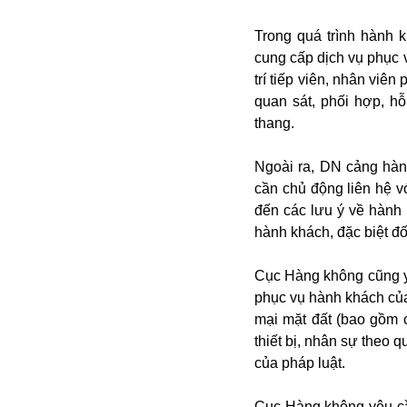
Trong quá trình hành
cung cấp dịch vụ phục 
trí tiếp viên, nhân viên
quan sát, phối hợp, h
thang.
Ngoài ra, DN cảng hàn
Bói toán
cần chủ động liên hệ v
Bóng đá
đến các lưu ý về hành 
Bill Gates
hành khách, đặc biệt đố
BĐS
Bí ẩn
Cục Hàng không cũng y
Bitcoin
phục vụ hành khách củ
Bamboo Airways
mại mặt đất (bao gồm 
Báo Nga có gì?
thiết bị, nhân sự theo 
Biển Đông
của pháp luật.
Barrack Obama
Bắc Kinh
Cục Hàng không yêu c