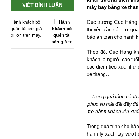
VIẾT BÌNH LUẬN
máy bay bằng xe than
Hành khách bỏ
Cục trưởng Cục Hàng 
quên tài sản giá
thị yêu cầu các cơ qua
trị lớn trên máy...
bảo an toàn cho hành 
Theo đó, Cục Hàng kh
khách là người cao tuổ
các điểm tiếp xúc như 
xe thang…
Trong quá trình hành 
An ninh
phục vụ mặt đất đầy đủ 
Anh
trợ hành khách lên xu
Australia
Amazon
Trong quá trình cho hà
Army Games
hành lý xách tay vượt 
Apple