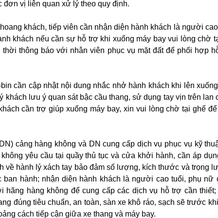
 đơn vị liên quan xử lý theo quy định.
khoang khách, tiếp viên cần nhận diện hành khách là người cao 
nh khách nếu cần sự hỗ trợ khi xuống máy bay vui lòng chờ tạ
thời thông báo với nhân viên phục vụ mặt đất để phối hợp hỗ
a-bin cần cập nhật nội dung nhắc nhở hành khách khi lên xuốn
 khách lưu ý quan sát bậc cầu thang, sử dụng tay vịn trên lan 
khách cần trợ giúp xuống máy bay, xin vui lòng chờ tại ghế đ
(DN) cảng hàng không và DN cung cấp dịch vụ phục vụ kỹ thu
 không yêu cầu tại quầy thủ tục và cửa khởi hành, cần áp dụ
nh về hành lý xách tay bảo đảm số lượng, kích thước và trọng l
 ban hành; nhận diện hành khách là người cao tuổi, phụ nữ 
ới hãng hàng không để cung cấp các dịch vụ hỗ trợ cần thiết
thang đúng tiêu chuẩn, an toàn, sàn xe khô ráo, sạch sẽ trước kh
oảng cách tiếp cận giữa xe thang và máy bay.