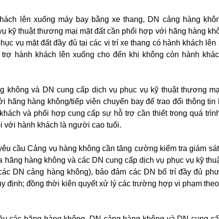
 khách lên xuống máy bay bằng xe thang, DN cảng hàng kh
vụ kỹ thuật thương mại mặt đất cần phối hợp với hãng hàng kh
 phục vụ mặt đất đầy đủ tại các vị trí xe thang có hành khách lê
ỗ trợ hành khách lên xuống cho đến khi không còn hành khác
g không và DN cung cấp dịch vụ phục vụ kỹ thuật thương mạ
ới hãng hàng không/tiếp viên chuyến bay để trao đổi thông tin 
khách và phối hợp cung cấp sự hỗ trợ cần thiết trong quá trìn
i với hành khách là người cao tuổi.
êu cầu Cảng vụ hàng không cần tăng cường kiểm tra giám sát 
a hãng hàng không và các DN cung cấp dịch vụ phục vụ kỹ thu
các DN cảng hàng không), bảo đảm các DN bố trí đầy đủ phư
quy định; đồng thời kiên quyết xử lý các trường hợp vi phạm the
ầu các hãng hàng không, DN cảng hàng không và DN cung cấ