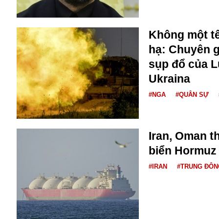
Dịch vụ
Diego Maradona
Di cư
Facebook
Không một tê
Dòng chảy phương Bắc 1
FED
hạ: Chuyên gi
Dải Gaza
Fansipan
sụp đổ của L
F0
FLC
Ukraina
F-16
#NGA
#QUÂN SỰ
Iran, Oman t
biển Hormuz
#IRAN
#TRUNG ĐÔN
Gương sáng
Golf
Giáng sinh
GDP