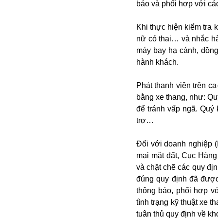
báo và phối hợp với các
Alibaba
Angela Merkel
Khi thực hiện kiểm tra 
Aeroflot
nữ có thai… và nhắc hà
ASEAN
máy bay hạ cánh, đồng 
Argentina
hành khách.
Ai
Azovstal
Phát thanh viên trên c
bằng xe thang, như: Quý
để tránh vấp ngã. Quý 
trợ…
Đối với doanh nghiệp 
mại mặt đất, Cục Hàng
và chặt chẽ các quy đị
đúng quy định đã được
thông báo, phối hợp v
tình trạng kỹ thuật xe 
tuân thủ quy định về kh