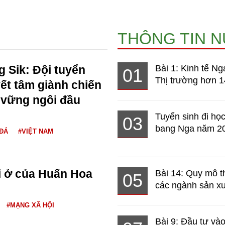
THÔNG TIN 
 Sik: Đội tuyển
Bài 1: Kinh tế Ng
01
Thị trường hơn 1
ết tâm giành chiến
 vững ngôi đầu
Tuyển sinh đi học
03
bang Nga năm 2
ĐÁ
#VIỆT NAM
i ở của Huấn Hoa
Bài 14: Quy mô t
05
các ngành sản xuấ
#MẠNG XÃ HỘI
Bài 9: Đầu tư và