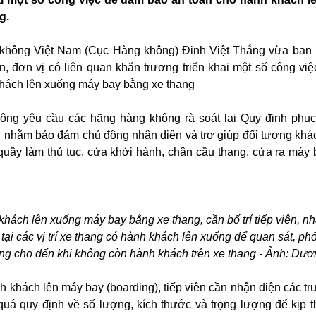
g.
không Việt Nam (Cục Hàng không) Đinh Việt Thắng vừa ban
n, đơn vị có liên quan khẩn trương triển khai một số công vi
khách lên xuống máy bay bằng xe thang
ông yêu cầu các hãng hàng không rà soát lại Quy định phụ
i nhằm bảo đảm chủ động nhận diện và trợ giúp đối tượng khác
quầy làm thủ tục, cửa khởi hành, chân cầu thang, cửa ra máy 
khách lên xuống máy bay bằng xe thang, cần bố trí tiếp viên, n
tại các vị trí xe thang có hành khách lên xuống để quan sát, phố
ống cho đến khi không còn hành khách trên xe thang - Ảnh: Dư
nh khách lên máy bay (boarding), tiếp viên cần nhận diện các t
quá quy định về số lượng, kích thước và trọng lượng để kịp t