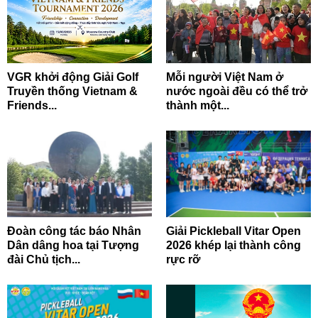
VGR khởi động Giải Golf
Mỗi người Việt Nam ở
Truyền thống Vietnam &
nước ngoài đều có thể trở
Friends...
thành một...
Đoàn công tác báo Nhân
Giải Pickleball Vitar Open
Dân dâng hoa tại Tượng
2026 khép lại thành công
đài Chủ tịch...
rực rỡ