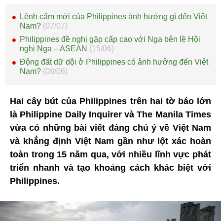
Lệnh cấm mới của Philippines ảnh hưởng gì đến Việt
Nam?
(07/07)
Philippines đề nghị gặp cấp cao với Nga bên lề Hội
nghị Nga – ASEAN
(15/06)
Động đất dữ dội ở Philippines có ảnh hưởng đến Việt
Nam?
(08/06)
Hai cây bút của Philippines trên hai tờ báo lớn
là Philippine Daily Inquirer và The Manila Times
vừa có những bài viết đáng chú ý về Việt Nam
và khẳng định Việt Nam gần như lột xác hoàn
toàn trong 15 năm qua, với nhiều lĩnh vực phát
triển nhanh và tạo khoảng cách khác biệt với
Philippines.