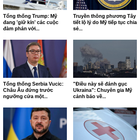
Tổng thống Trump: Mỹ
Truyền thông phương Tây
đang 'giữ kín' các cuộc
tiết lộ lý do Mỹ tiếp tục chia
đàm phán với...
sẻ...
Tổng thống Serbia Vucic:
"Điều này sẽ đánh gục
Châu Âu đứng trước
Ukraina": Chuyên gia Mỹ
ngưỡng cửa một...
cảnh báo về...