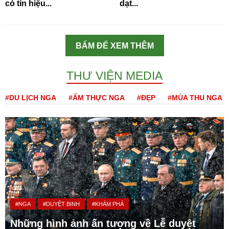
có tín hiệu...
dạt...
BẤM ĐỂ XEM THÊM
THƯ VIỆN MEDIA
#DU LỊCH NGA
#ẨM THỰC NGA
#ĐẸP
#MÙA THU NGA
#NGA
#DUYỆT BINH
#KHÁM PHÁ
Những hình ảnh ấn tượng về Lễ duyệt