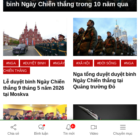
binh Ngày Chiến thắng trong 10 năm qua
#NGA
#DUYỆT BINH
#NGÀY
#XÃ HỘI
#ĐỜI SỐNG
#NGA
CHIẾN THẮNG
Nga tổng duyệt duyệt binh
Ngày Chiến thắng tại
Lễ duyệt binh Ngày Chiến
Quảng trường Đỏ
thắng 9 tháng 5 năm 2026
tại Moskva
4+
Chia sẻ
Bình luận
Tin mới
Video
Chuyên mục