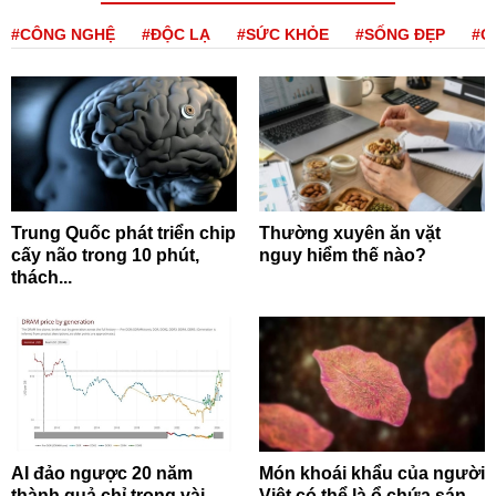
#CÔNG NGHỆ
#ĐỘC LẠ
#SỨC KHỎE
#SỐNG ĐẸP
#Q
Trung Quốc phát triển chip
Thường xuyên ăn vặt
cấy não trong 10 phút,
nguy hiểm thế nào?
thách...
AI đảo ngược 20 năm
Món khoái khẩu của người
thành quả chỉ trong vài
Việt có thể là ổ chứa sán