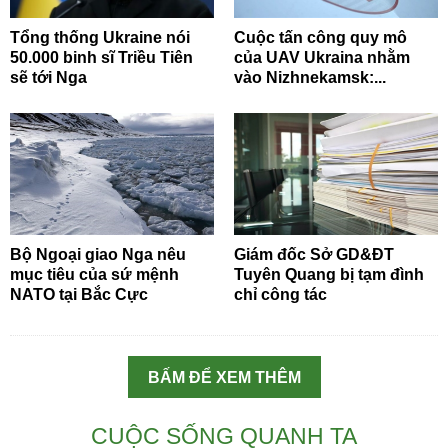
Tổng thống Ukraine nói
Cuộc tấn công quy mô
50.000 binh sĩ Triều Tiên
của UAV Ukraina nhằm
sẽ tới Nga
vào Nizhnekamsk:...
Bộ Ngoại giao Nga nêu
Giám đốc Sở GD&ĐT
mục tiêu của sứ mệnh
Tuyên Quang bị tạm đình
NATO tại Bắc Cực
chỉ công tác
BẤM ĐỂ XEM THÊM
CUỘC SỐNG QUANH TA