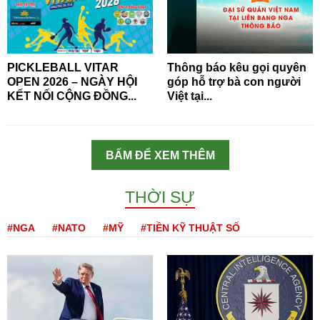
PICKLEBALL VITAR
Thông báo kêu gọi quyên
OPEN 2026 – NGÀY HỘI
góp hỗ trợ bà con người
KẾT NỐI CỘNG ĐỒNG...
Việt tại...
BẤM ĐỂ XEM THÊM
THỜI SỰ
#NGA
#NATO
#MỸ
#TIỀN KỸ THUẬT SỐ