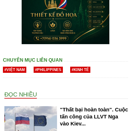
CHUYÊN MỤC LIÊN QUAN
#VIỆT NAM
#PHILIPPINES
#KINH TẾ
ĐỌC NHIỀU
"Thất bại hoàn toàn". Cuộc
tấn công của LLVT Nga
vào Kiev...