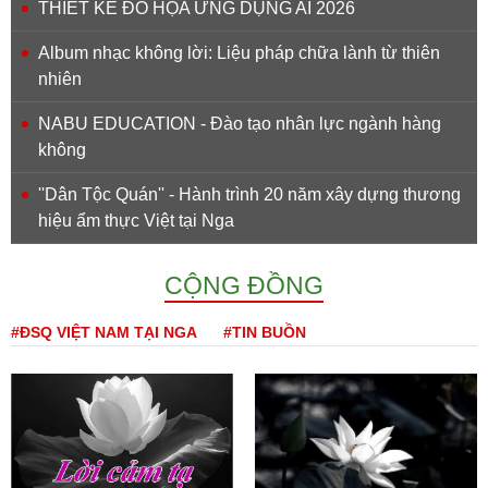
THIẾT KẾ ĐỒ HỌA ỨNG DỤNG AI 2026
Album nhạc không lời: Liệu pháp chữa lành từ thiên
nhiên
NABU EDUCATION - Đào tạo nhân lực ngành hàng
không
''Dân Tộc Quán'' - Hành trình 20 năm xây dựng thương
hiệu ẩm thực Việt tại Nga
CỘNG ĐỒNG
#ĐSQ VIỆT NAM TẠI NGA
#TIN BUỒN