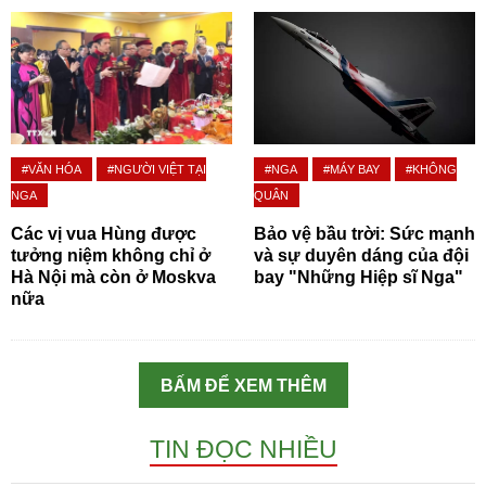
#VĂN HÓA
#NGƯỜI VIỆT TẠI
#NGA
#MÁY BAY
#KHÔNG
NGA
QUÂN
Các vị vua Hùng được
Bảo vệ bầu trời: Sức mạnh
tưởng niệm không chỉ ở
và sự duyên dáng của đội
Hà Nội mà còn ở Moskva
bay "Những Hiệp sĩ Nga"
nữa
BẤM ĐỂ XEM THÊM
TIN ĐỌC NHIỀU