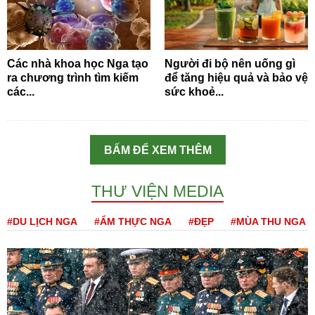
Các nhà khoa học Nga tạo
Người đi bộ nên uống gì
ra chương trình tìm kiếm
để tăng hiệu quả và bảo vệ
các...
sức khoẻ...
BẤM ĐỂ XEM THÊM
THƯ VIỆN MEDIA
#DU LỊCH NGA
#ẨM THỰC NGA
#ĐẸP
#MÙA THU NGA