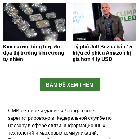
Kim cương tổng hợp đe
Tỷ phú Jeff Bezos bán 15
dọa thị trường kim cương
triệu cổ phiếu Amazon trị
tự nhiên
giá hơn 4 tỷ USD
BẤM ĐỂ XEM THÊM
СМИ сетевое издание «Baonga.com»
зарегистрировано в Федеральной службе по
надзору в сфере связи, информационных
технологий и массовых коммуникаций.