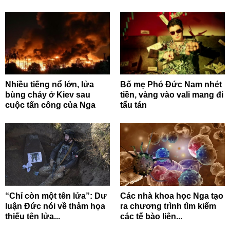
Nhiều tiếng nổ lớn, lửa
Bố mẹ Phó Đức Nam nhét
bùng cháy ở Kiev sau
tiền, vàng vào vali mang đi
cuộc tấn công của Nga
tẩu tán
“Chỉ còn một tên lửa”: Dư
Các nhà khoa học Nga tạo
luận Đức nói về thảm họa
ra chương trình tìm kiếm
thiếu tên lửa...
các tế bào liên...