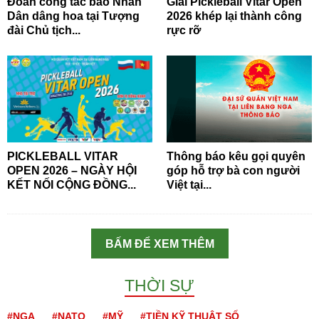
Đoàn công tác báo Nhân
Giải Pickleball Vitar Open
Dân dâng hoa tại Tượng
2026 khép lại thành công
đài Chủ tịch...
rực rỡ
PICKLEBALL VITAR
Thông báo kêu gọi quyên
OPEN 2026 – NGÀY HỘI
góp hỗ trợ bà con người
KẾT NỐI CỘNG ĐỒNG...
Việt tại...
BẤM ĐỂ XEM THÊM
THỜI SỰ
#NGA
#NATO
#MỸ
#TIỀN KỸ THUẬT SỐ