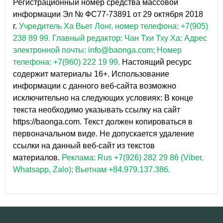
Регистрационный номер средства массовой
информации Эл № ФС77-73891 от 29 октября 2018
г.
Учредитель Ха Вьет Лонг, номер телефона: +7(905)
238 89 99.
Главный редактор: Чан Тхи Тху Ха: Адрес
электронной почты: info@baonga.com; Номер
телефона: +7(960) 222 19 99.
Настоящий ресурс
содержит материалы 16+. Использование
информации с данного веб-сайта возможно
исключительно на следующих условиях: В конце
текста необходимо указывать ссылку на сайт
https://baonga.com. Текст должен копироваться в
первоначальном виде. Не допускается удаление
ссылки на данный веб-сайт из текстов
материалов.
Реклама: Rus +7(926) 282 29 86 (Viber,
Whatsapp, Zalo); Вьетнам +84.979.137.386.