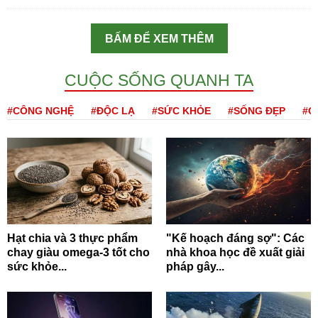
BẤM ĐỂ XEM THÊM
CUỘC SỐNG QUANH TA
#CÔNG NGHỆ
#ĐỘC LẠ
#SỨC KHỎE
#SỐNG ĐẸP
#Q
Hạt chia và 3 thực phẩm
"Kế hoạch đáng sợ": Các
chay giàu omega-3 tốt cho
nhà khoa học đề xuất giải
sức khỏe...
pháp gây...