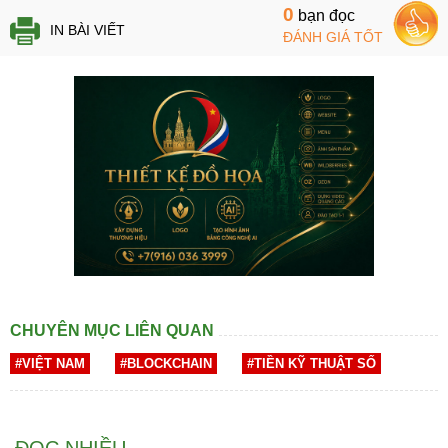
0
bạn đọc
IN BÀI VIẾT
ĐÁNH GIÁ TỐT
CHUYÊN MỤC LIÊN QUAN
#VIỆT NAM
#BLOCKCHAIN
#TIỀN KỸ THUẬT SỐ
ĐỌC NHIỀU