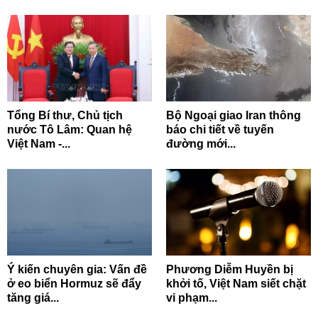
Tổng Bí thư, Chủ tịch
Bộ Ngoại giao Iran thông
nước Tô Lâm: Quan hệ
báo chi tiết về tuyến
Việt Nam -...
đường mới...
Ý kiến chuyên gia: Vấn đề
Phương Diễm Huyền bị
ở eo biển Hormuz sẽ đẩy
khởi tố, Việt Nam siết chặt
tăng giá...
vi phạm...