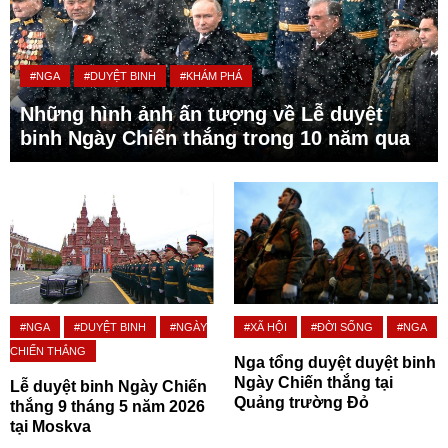
#NGA
#DUYỆT BINH
#KHÁM PHÁ
Những hình ảnh ấn tượng về Lễ duyệt
binh Ngày Chiến thắng trong 10 năm qua
#NGA
#DUYỆT BINH
#NGÀY
#XÃ HỘI
#ĐỜI SỐNG
#NGA
CHIẾN THẮNG
Nga tổng duyệt duyệt binh
Ngày Chiến thắng tại
Lễ duyệt binh Ngày Chiến
Quảng trường Đỏ
thắng 9 tháng 5 năm 2026
tại Moskva