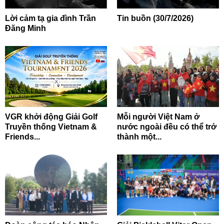
Lời cảm tạ gia đình Trần
Tin buồn (30/7/2026)
Đăng Minh
VGR khởi động Giải Golf
Mỗi người Việt Nam ở
Truyền thống Vietnam &
nước ngoài đều có thể trở
Friends...
thành một...