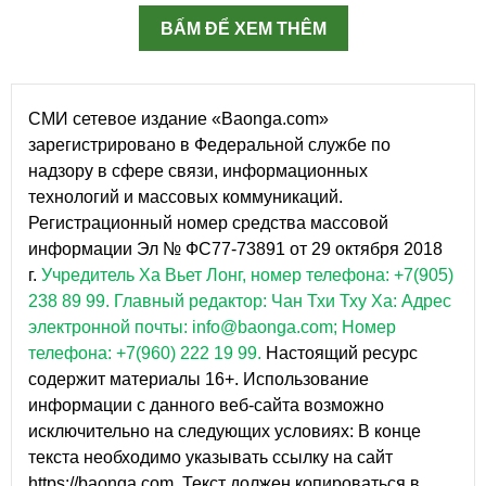
BẤM ĐỂ XEM THÊM
СМИ сетевое издание «Baonga.com»
зарегистрировано в Федеральной службе по
надзору в сфере связи, информационных
технологий и массовых коммуникаций.
Регистрационный номер средства массовой
информации Эл № ФС77-73891 от 29 октября 2018
г.
Учредитель Ха Вьет Лонг, номер телефона: +7(905)
238 89 99.
Главный редактор: Чан Тхи Тху Ха: Адрес
электронной почты: info@baonga.com; Номер
телефона: +7(960) 222 19 99.
Настоящий ресурс
содержит материалы 16+. Использование
информации с данного веб-сайта возможно
исключительно на следующих условиях: В конце
текста необходимо указывать ссылку на сайт
https://baonga.com. Текст должен копироваться в