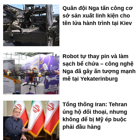
Quân đội Nga tấn công cơ
sở sản xuất linh kiện cho
tên lửa hành trình tại Kiev
Robot tự thay pin và làm
sạch bể chứa – công nghệ
Nga đã gây ấn tượng mạnh
mẽ tại Yekaterinburg
Tổng thống Iran: Tehran
ủng hộ đối thoại, nhưng
không để bị Mỹ ép buộc
phải đầu hàng