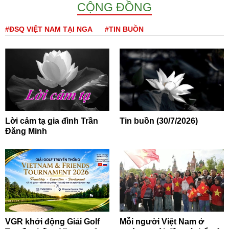
CỘNG ĐỒNG
#ĐSQ VIỆT NAM TẠI NGA
#TIN BUỒN
Lời cảm tạ gia đình Trần
Tin buồn (30/7/2026)
Đăng Minh
VGR khởi động Giải Golf
Mỗi người Việt Nam ở