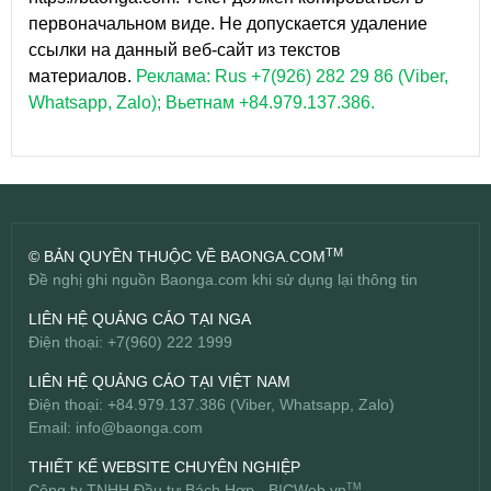
первоначальном виде. Не допускается удаление
ссылки на данный веб-сайт из текстов
материалов.
Реклама: Rus +7(926) 282 29 86 (Viber,
Whatsapp, Zalo); Вьетнам +84.979.137.386.
TM
© BẢN QUYỀN THUỘC VỀ BAONGA.COM
Đề nghị ghi nguồn Baonga.com khi sử dụng lại thông tin
LIÊN HỆ QUẢNG CÁO TẠI NGA
Điện thoại: +7(960) 222 1999
LIÊN HỆ QUẢNG CÁO TẠI VIỆT NAM
Điện thoại: +84.979.137.386 (Viber, Whatsapp, Zalo)
Email:
info@baonga.com
THIẾT KẾ WEBSITE CHUYÊN NGHIỆP
Công ty TNHH Đầu tư Bách Hợp -
BICWeb.vn
TM