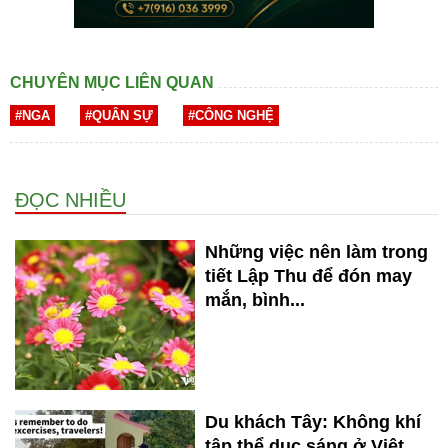
CHUYÊN MỤC LIÊN QUAN
#NGA
#QUÂN SỰ
#CÔNG NGHỆ
ĐỌC NHIỀU
Những việc nên làm trong
tiết Lập Thu để đón may
mắn, bình...
Du khách Tây: Không khí
tập thể dục sáng ở Việt