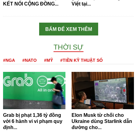
KẾT NỐI CỘNG ĐỒNG...
Việt tại...
BẤM ĐỂ XEM THÊM
THỜI SỰ
#NGA
#NATO
#MỸ
#TIỀN KỸ THUẬT SỐ
Grab bị phạt 1,36 tỷ đồng
Elon Musk từ chối cho
với 6 hành vi vi phạm quy
Ukraine dùng Starlink dẫn
định...
đường cho...