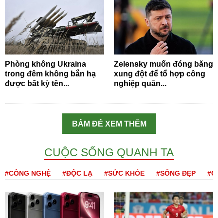
Phòng không Ukraina
Zelensky muốn đóng băng
trong đêm không bắn hạ
xung đột để tổ hợp công
được bất kỳ tên...
nghiệp quân...
BẤM ĐỂ XEM THÊM
CUỘC SỐNG QUANH TA
#CÔNG NGHỆ
#ĐỘC LẠ
#SỨC KHỎE
#SỐNG ĐẸP
#Q