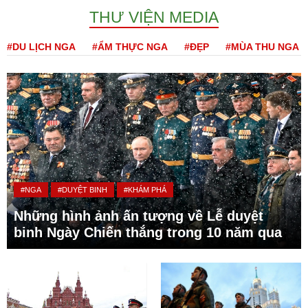
THƯ VIỆN MEDIA
#DU LỊCH NGA
#ẨM THỰC NGA
#ĐẸP
#MÙA THU NGA
#NGA
#DUYỆT BINH
#KHÁM PHÁ
Những hình ảnh ấn tượng về Lễ duyệt
binh Ngày Chiến thắng trong 10 năm qua