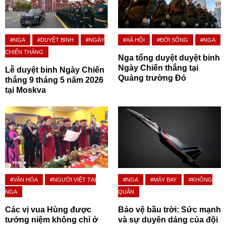
#NGA
#DUYỆT BINH
#NGÀY
#XÃ HỘI
#ĐỜI SỐNG
#NGA
CHIẾN THẮNG
Nga tổng duyệt duyệt binh
Ngày Chiến thắng tại
Lễ duyệt binh Ngày Chiến
Quảng trường Đỏ
thắng 9 tháng 5 năm 2026
tại Moskva
#VĂN HÓA
#NGƯỜI VIỆT TẠI
#NGA
#MÁY BAY
#KHÔNG
NGA
QUÂN
Các vị vua Hùng được
Bảo vệ bầu trời: Sức mạnh
tưởng niệm không chỉ ở
và sự duyên dáng của đội