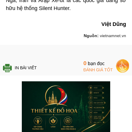
Nga, Iran và Ảrập Xê-út là các quốc gia đang sở
hữu hệ thống Silent Hunter.
Việt Dũng
Nguồn:
vietnamnet.vn
0
bạn đọc
IN BÀI VIẾT
ĐÁNH GIÁ TỐT