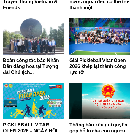
Truyền thống Vietnam &
nước ngoài đều có thể trở
Friends...
thành một...
Đoàn công tác báo Nhân
Giải Pickleball Vitar Open
Dân dâng hoa tại Tượng
2026 khép lại thành công
đài Chủ tịch...
rực rỡ
PICKLEBALL VITAR
Thông báo kêu gọi quyên
OPEN 2026 – NGÀY HỘI
góp hỗ trợ bà con người