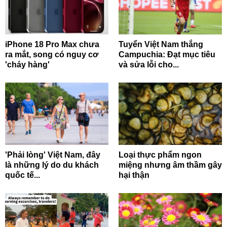
iPhone 18 Pro Max chưa
Tuyển Việt Nam thắng
ra mắt, song có nguy cơ
Campuchia: Đạt mục tiêu
'cháy hàng'
và sửa lỗi cho...
'Phải lòng' Việt Nam, đây
Loại thực phẩm ngon
là những lý do du khách
miệng nhưng âm thầm gây
quốc tế...
hại thận