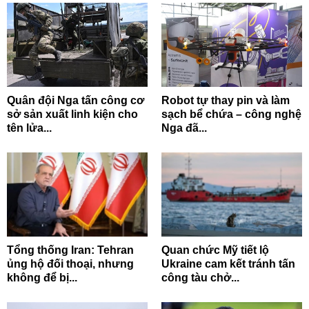
Quân đội Nga tấn công cơ
Robot tự thay pin và làm
sở sản xuất linh kiện cho
sạch bể chứa – công nghệ
tên lửa...
Nga đã...
Tổng thống Iran: Tehran
Quan chức Mỹ tiết lộ
ủng hộ đối thoại, nhưng
Ukraine cam kết tránh tấn
không để bị...
công tàu chở...