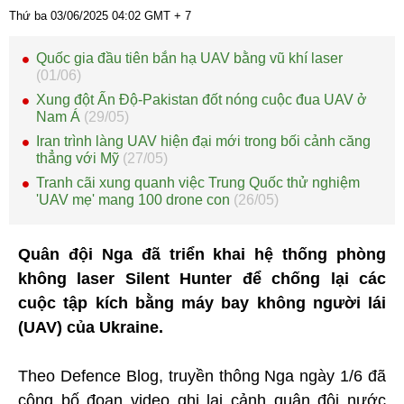
Thứ ba 03/06/2025
04:02
GMT + 7
Quốc gia đầu tiên bắn hạ UAV bằng vũ khí laser
(01/06)
Xung đột Ấn Độ-Pakistan đốt nóng cuộc đua UAV ở
Nam Á
(29/05)
Iran trình làng UAV hiện đại mới trong bối cảnh căng
thẳng với Mỹ
(27/05)
Tranh cãi xung quanh việc Trung Quốc thử nghiệm
'UAV mẹ' mang 100 drone con
(26/05)
Quân đội Nga đã triển khai hệ thống phòng
không laser Silent Hunter để chống lại các
cuộc tập kích bằng máy bay không người lái
(UAV) của Ukraine.
Theo Defence Blog, truyền thông Nga ngày 1/6 đã
công bố đoạn video ghi lại cảnh quân đội nước