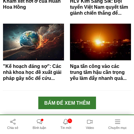
Khám xét nơi ở của Huấn
HLV Kim Sang Sik: Đội
Hoa Hồng
tuyển Việt Nam quyết tâm
giành chiến thắng để...
"Kế hoạch đáng sợ": Các
Nga tấn công vào các
nhà khoa học đề xuất giải
trung tâm hậu cần trọng
pháp gây sốc để cứu...
yếu làm đẩy nhanh quá...
BẤM ĐỂ XEM THÊM
7+
СМИ сетевое издание «Baonga.com»
Chia sẻ
Bình luận
Tin mới
Video
Chuyên mục