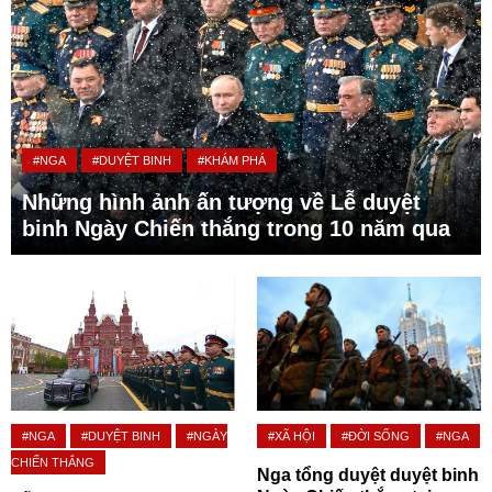
#NGA
#DUYỆT BINH
#KHÁM PHÁ
Những hình ảnh ấn tượng về Lễ duyệt
binh Ngày Chiến thắng trong 10 năm qua
#NGA
#DUYỆT BINH
#NGÀY
#XÃ HỘI
#ĐỜI SỐNG
#NGA
CHIẾN THẮNG
Nga tổng duyệt duyệt binh