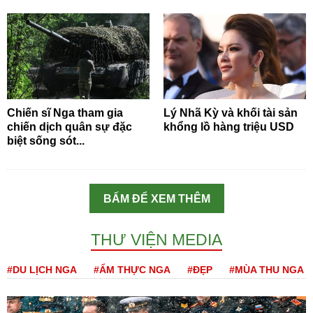
Chiến sĩ Nga tham gia
Lý Nhã Kỳ và khối tài sản
chiến dịch quân sự đặc
khổng lồ hàng triệu USD
biệt sống sót...
BẤM ĐỂ XEM THÊM
THƯ VIỆN MEDIA
#DU LỊCH NGA
#ẨM THỰC NGA
#ĐẸP
#MÙA THU NGA