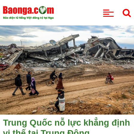
CHUYÊN MỤC
Trung Quốc nỗ lực khẳng định
vị thế tại Trung Đông