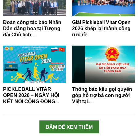
Đoàn công tác báo Nhân
Giải Pickleball Vitar Open
Dân dâng hoa tại Tượng
2026 khép lại thành công
đài Chủ tịch...
rực rỡ
PICKLEBALL VITAR
Thông báo kêu gọi quyên
OPEN 2026 – NGÀY HỘI
góp hỗ trợ bà con người
KẾT NỐI CỘNG ĐỒNG...
Việt tại...
BẤM ĐỂ XEM THÊM