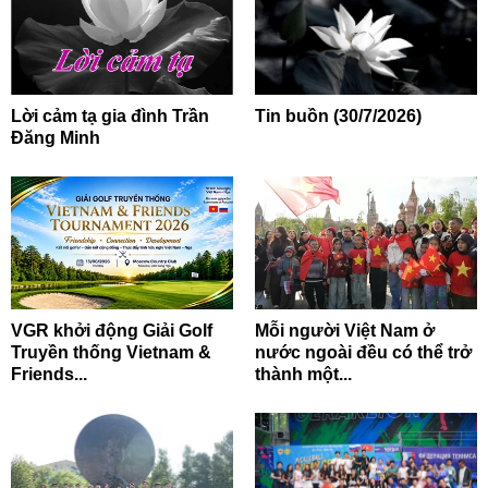
Lời cảm tạ gia đình Trần
Tin buồn (30/7/2026)
Đăng Minh
VGR khởi động Giải Golf
Mỗi người Việt Nam ở
Truyền thống Vietnam &
nước ngoài đều có thể trở
Friends...
thành một...