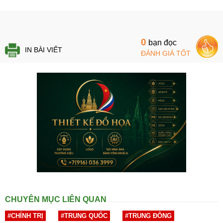
0
bạn đọc
IN BÀI VIẾT
ĐÁNH GIÁ TỐT
CHUYÊN MỤC LIÊN QUAN
#CHÍNH TRỊ
#TRUNG QUỐC
#TRUNG ĐÔNG