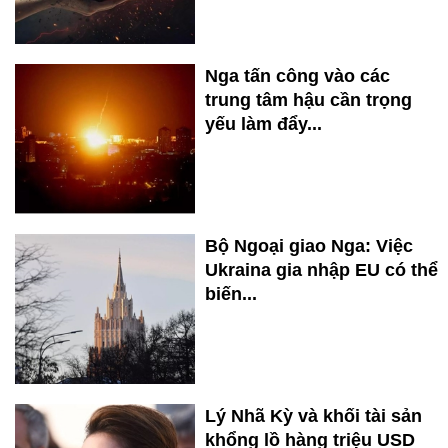
Nga tấn công vào các
trung tâm hậu cần trọng
yếu làm đẩy...
Bộ Ngoại giao Nga: Việc
Ukraina gia nhập EU có thể
biến...
Lý Nhã Kỳ và khối tài sản
khổng lồ hàng triệu USD