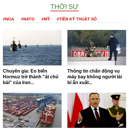
THỜI SỰ
#NGA
#NATO
#MỸ
#TIỀN KỸ THUẬT SỐ
Chuyên gia: Eo biển
Thông tin chấn động vụ
Hormuz trở thành "át chủ
máy bay không người lái
bài" của Iran...
bí ẩn xuất...