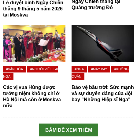
Ngày Chiến thắng tại
Lễ duyệt binh Ngày Chiến
Quảng trường Đỏ
thắng 9 tháng 5 năm 2026
tại Moskva
#VĂN HÓA
#NGƯỜI VIỆT TẠI
#NGA
#MÁY BAY
#KHÔNG
NGA
QUÂN
Các vị vua Hùng được
Bảo vệ bầu trời: Sức mạnh
tưởng niệm không chỉ ở
và sự duyên dáng của đội
Hà Nội mà còn ở Moskva
bay "Những Hiệp sĩ Nga"
nữa
BẤM ĐỂ XEM THÊM