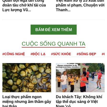
Quân đội Nga tấn công
Việt Nam xử lý 25 xuất bản
đoàn tàu chở khí tài của
phẩm vi phạm, Chuyện với
Lực lượng Vũ...
Thanh...
BẤM ĐỂ XEM THÊM
CUỘC SỐNG QUANH TA
#CÔNG NGHỆ
#ĐỘC LẠ
#SỨC KHỎE
#SỐNG ĐẸP
#Q
Loại thực phẩm ngon
Du khách Tây: Không khí
miệng nhưng âm thầm gây
tập thể dục sáng ở Việt
hại thận
Nam 'có...