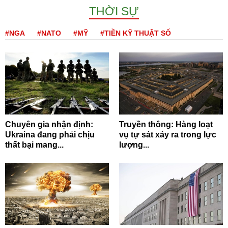
THỜI SỰ
#NGA
#NATO
#MỸ
#TIỀN KỸ THUẬT SỐ
Chuyên gia nhận định:
Truyền thông: Hàng loạt
Ukraina đang phải chịu
vụ tự sát xảy ra trong lực
thất bại mang...
lượng...