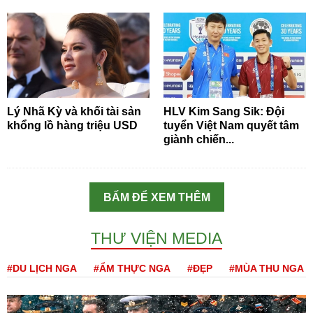
Lý Nhã Kỳ và khối tài sản
HLV Kim Sang Sik: Đội
khổng lồ hàng triệu USD
tuyển Việt Nam quyết tâm
giành chiến...
BẤM ĐỂ XEM THÊM
THƯ VIỆN MEDIA
#DU LỊCH NGA
#ẨM THỰC NGA
#ĐẸP
#MÙA THU NGA