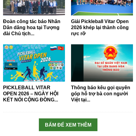
Đoàn công tác báo Nhân
Giải Pickleball Vitar Open
Dân dâng hoa tại Tượng
2026 khép lại thành công
đài Chủ tịch...
rực rỡ
PICKLEBALL VITAR
Thông báo kêu gọi quyên
OPEN 2026 – NGÀY HỘI
góp hỗ trợ bà con người
KẾT NỐI CỘNG ĐỒNG...
Việt tại...
BẤM ĐỂ XEM THÊM