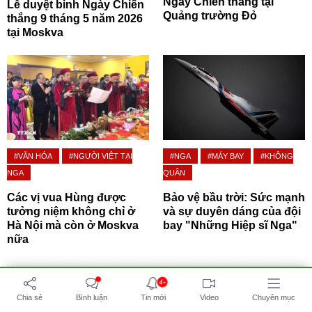
Ngày Chiến thắng tại
Lễ duyệt binh Ngày Chiến
Quảng trường Đỏ
thắng 9 tháng 5 năm 2026
tại Moskva
#VĂN HÓA
#NGƯỜI VIỆT TẠI
#NGA
#MÁY BAY
#KHÔNG
NGA
QUÂN
Các vị vua Hùng được
Bảo vệ bầu trời: Sức mạnh
tưởng niệm không chỉ ở
và sự duyên dáng của đội
Hà Nội mà còn ở Moskva
bay "Những Hiệp sĩ Nga"
nữa
4+
BẤM ĐỂ XEM THÊM
Chia sẻ
Bình luận
Tin mới
Video
Chuyên mục