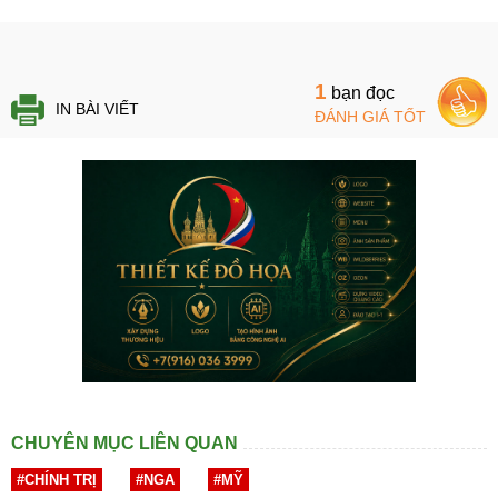
1
bạn đọc
IN BÀI VIẾT
ĐÁNH GIÁ TỐT
CHUYÊN MỤC LIÊN QUAN
#CHÍNH TRỊ
#NGA
#MỸ