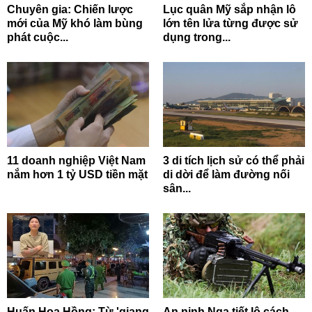
Chuyên gia: Chiến lược
Lục quân Mỹ sắp nhận lô
mới của Mỹ khó làm bùng
lớn tên lửa từng được sử
phát cuộc...
dụng trong...
11 doanh nghiệp Việt Nam
3 di tích lịch sử có thể phải
nắm hơn 1 tỷ USD tiền mặt
di dời để làm đường nối
sân...
Huấn Hoa Hồng: Từ 'giang
An ninh Nga tiết lộ cách