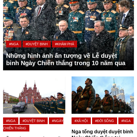
#NGA
#DUYỆT BINH
#KHÁM PHÁ
Những hình ảnh ấn tượng về Lễ duyệt
binh Ngày Chiến thắng trong 10 năm qua
#NGA
#DUYỆT BINH
#NGÀY
#XÃ HỘI
#ĐỜI SỐNG
#NGA
CHIẾN THẮNG
Nga tổng duyệt duyệt binh