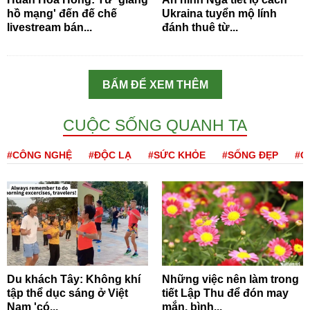
hồ mạng' đến đế chế
Ukraina tuyển mộ lính
livestream bán...
đánh thuê từ...
BẤM ĐỂ XEM THÊM
CUỘC SỐNG QUANH TA
#CÔNG NGHỆ
#ĐỘC LẠ
#SỨC KHỎE
#SỐNG ĐẸP
#Q
Du khách Tây: Không khí
Những việc nên làm trong
tập thể dục sáng ở Việt
tiết Lập Thu để đón may
Nam 'có...
mắn, bình...