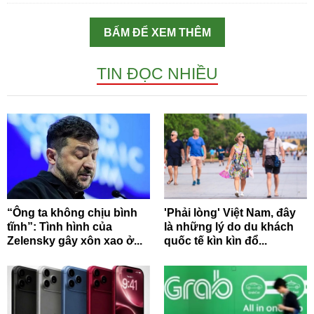
BẤM ĐỂ XEM THÊM
TIN ĐỌC NHIỀU
“Ông ta không chịu bình
'Phải lòng' Việt Nam, đây
tĩnh”: Tình hình của
là những lý do du khách
Zelensky gây xôn xao ở...
quốc tế kìn kìn đổ...