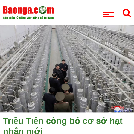
CHUYÊN MỤC
Triều Tiên công bố cơ sở hạt
nhân mới