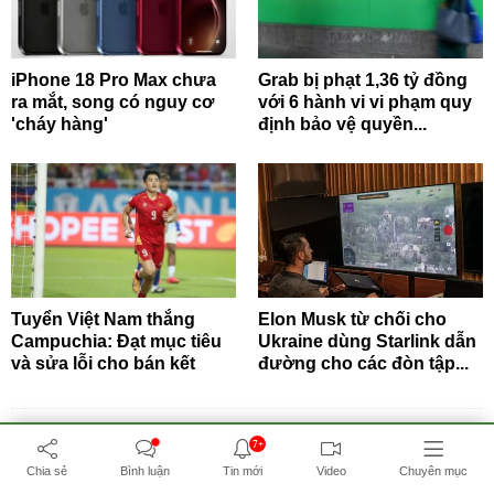
iPhone 18 Pro Max chưa
Grab bị phạt 1,36 tỷ đồng
ra mắt, song có nguy cơ
với 6 hành vi vi phạm quy
'cháy hàng'
định bảo vệ quyền...
Tuyển Việt Nam thắng
Elon Musk từ chối cho
Campuchia: Đạt mục tiêu
Ukraine dùng Starlink dẫn
và sửa lỗi cho bán kết
đường cho các đòn tập...
7+
BẤM ĐỂ XEM THÊM
Chia sẻ
Bình luận
Tin mới
Video
Chuyên mục