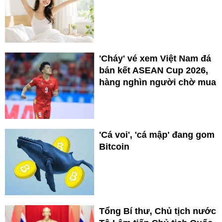
'Cháy' vé xem Việt Nam đá
bán kết ASEAN Cup 2026,
hàng nghìn người chờ mua
'Cá voi', 'cá mập' đang gom
Bitcoin
Tổng Bí thư, Chủ tịch nước