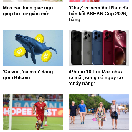
Mẹo cải thiện giấc ngủ
'Cháy' vé xem Việt Nam đá
giúp hỗ trợ giảm mỡ
bán kết ASEAN Cup 2026,
hàng...
'Cá voi', 'cá mập' đang
iPhone 18 Pro Max chưa
gom Bitcoin
ra mắt, song có nguy cơ
'cháy hàng'