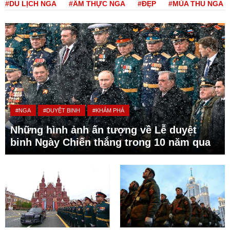
#DU LỊCH NGA
#ẨM THỰC NGA
#ĐẸP
#MÙA THU NGA
#NGA
#DUYỆT BINH
#KHÁM PHÁ
Những hình ảnh ấn tượng về Lễ duyệt
binh Ngày Chiến thắng trong 10 năm qua