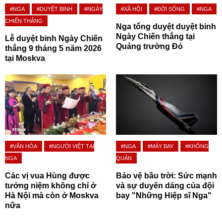
#NGA
#DUYỆT BINH
#NGÀY
#XÃ HỘI
#ĐỜI SỐNG
#NGA
CHIẾN THẮNG
Nga tổng duyệt duyệt binh
Ngày Chiến thắng tại
Lễ duyệt binh Ngày Chiến
Quảng trường Đỏ
thắng 9 tháng 5 năm 2026
tại Moskva
#VĂN HÓA
#NGƯỜI VIỆT TẠI
#NGA
#MÁY BAY
#KHÔNG
NGA
QUÂN
Các vị vua Hùng được
Bảo vệ bầu trời: Sức mạnh
tưởng niệm không chỉ ở
và sự duyên dáng của đội
Hà Nội mà còn ở Moskva
bay "Những Hiệp sĩ Nga"
nữa