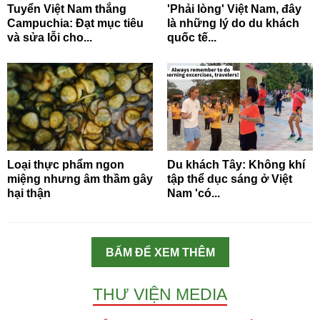
Tuyển Việt Nam thắng
'Phải lòng' Việt Nam, đây
Campuchia: Đạt mục tiêu
là những lý do du khách
và sửa lỗi cho...
quốc tế...
Loại thực phẩm ngon
Du khách Tây: Không khí
miệng nhưng âm thầm gây
tập thể dục sáng ở Việt
hại thận
Nam 'có...
BẤM ĐỂ XEM THÊM
THƯ VIỆN MEDIA