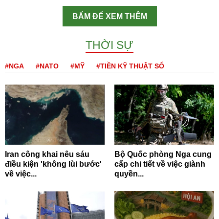
BẤM ĐỂ XEM THÊM
THỜI SỰ
#NGA
#NATO
#MỸ
#TIỀN KỸ THUẬT SỐ
Iran công khai nêu sáu
Bộ Quốc phòng Nga cung
điều kiện 'không lùi bước'
cấp chi tiết về việc giành
về việc...
quyền...