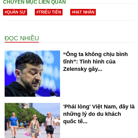
CHUYÊN MỤC LIÊN QUAN
#QUÂN SỰ
#TRIỀU TIÊN
#HẠT NHÂN
ĐỌC NHIỀU
“Ông ta không chịu bình
tĩnh”: Tình hình của
Zelensky gây...
'Phải lòng' Việt Nam, đây là
những lý do du khách
quốc tế...