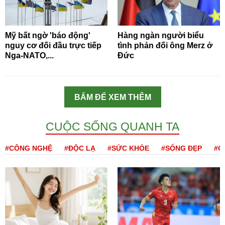
Mỹ bất ngờ 'báo động'
Hàng ngàn người biểu
nguy cơ đối đầu trực tiếp
tình phản đối ông Merz ở
Nga-NATO,...
Đức
BẤM ĐỂ XEM THÊM
CUỘC SỐNG QUANH TA
#CÔNG NGHỆ
#ĐỘC LẠ
#SỨC KHỎE
#SỐNG ĐẸP
#Q