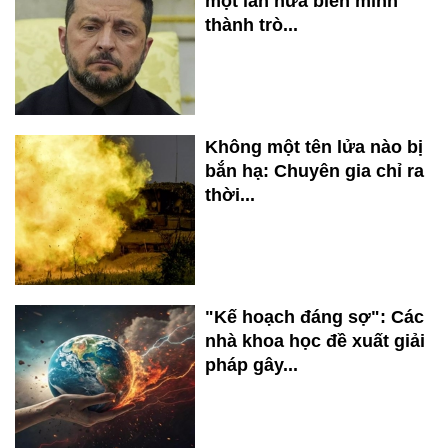
một lần nữa biến mình
thành trò...
Không một tên lửa nào bị
bắn hạ: Chuyên gia chỉ ra
thời...
"Kế hoạch đáng sợ": Các
nhà khoa học đề xuất giải
pháp gây...