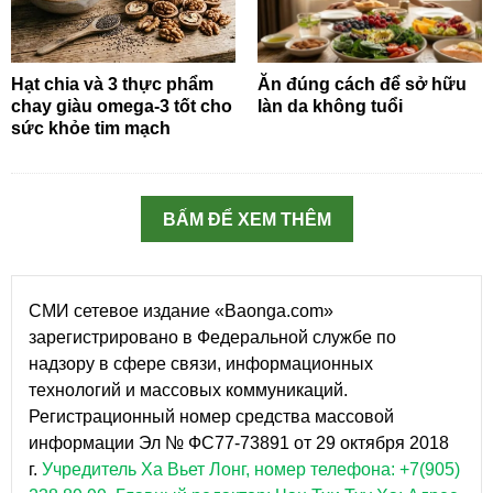
Hạt chia và 3 thực phẩm
Ăn đúng cách để sở hữu
chay giàu omega-3 tốt cho
làn da không tuổi
sức khỏe tim mạch
BẤM ĐỂ XEM THÊM
СМИ сетевое издание «Baonga.com»
зарегистрировано в Федеральной службе по
надзору в сфере связи, информационных
технологий и массовых коммуникаций.
Регистрационный номер средства массовой
информации Эл № ФС77-73891 от 29 октября 2018
г.
Учредитель Ха Вьет Лонг, номер телефона: +7(905)