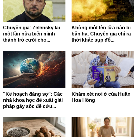
Chuyên gia: Zelensky lại
Không một tên lửa nào bị
một lần nữa biến mình
bắn hạ: Chuyên gia chỉ ra
thành trò cười cho...
thời khắc sụp đổ...
"Kế hoạch đáng sợ": Các
Khám xét nơi ở của Huấn
nhà khoa học đề xuất giải
Hoa Hồng
pháp gây sốc để cứu...