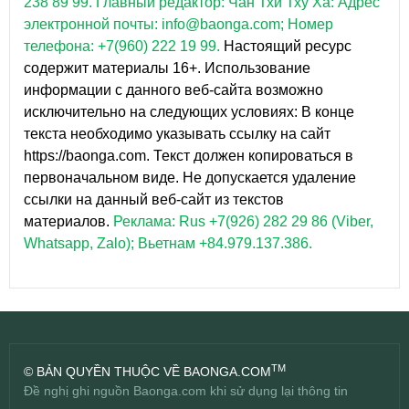
238 89 99.
Главный редактор: Чан Тхи Тху Ха: Адрес
электронной почты: info@baonga.com; Номер
телефона: +7(960) 222 19 99.
Настоящий ресурс
содержит материалы 16+. Использование
информации с данного веб-сайта возможно
исключительно на следующих условиях: В конце
текста необходимо указывать ссылку на сайт
https://baonga.com. Текст должен копироваться в
первоначальном виде. Не допускается удаление
ссылки на данный веб-сайт из текстов
материалов.
Реклама: Rus +7(926) 282 29 86 (Viber,
Whatsapp, Zalo); Вьетнам +84.979.137.386.
TM
© BẢN QUYỀN THUỘC VỀ BAONGA.COM
Đề nghị ghi nguồn Baonga.com khi sử dụng lại thông tin