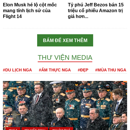
Elon Musk hé lộ cột mốc
Tỷ phú Jeff Bezos bán 15
mang tính lịch sử của
triệu cổ phiếu Amazon trị
Flight 14
giá hơn...
BẤM ĐỂ XEM THÊM
THƯ VIỆN MEDIA
#DU LỊCH NGA
#ẨM THỰC NGA
#ĐẸP
#MÙA THU NGA