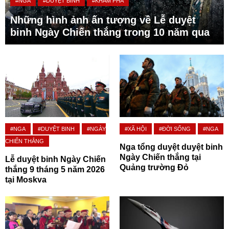
#NGA
#DUYỆT BINH
#KHÁM PHÁ
Những hình ảnh ấn tượng về Lễ duyệt
binh Ngày Chiến thắng trong 10 năm qua
#NGA
#DUYỆT BINH
#NGÀY
#XÃ HỘI
#ĐỜI SỐNG
#NGA
CHIẾN THẮNG
Nga tổng duyệt duyệt binh
Ngày Chiến thắng tại
Lễ duyệt binh Ngày Chiến
Quảng trường Đỏ
thắng 9 tháng 5 năm 2026
tại Moskva