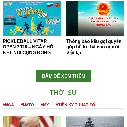
PICKLEBALL VITAR
Thông báo kêu gọi quyên
OPEN 2026 – NGÀY HỘI
góp hỗ trợ bà con người
KẾT NỐI CỘNG ĐỒNG...
Việt tại...
BẤM ĐỂ XEM THÊM
THỜI SỰ
#NGA
#NATO
#MỸ
#TIỀN KỸ THUẬT SỐ