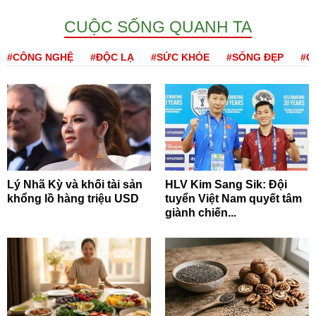
CUỘC SỐNG QUANH TA
#CÔNG NGHỆ
#ĐỘC LẠ
#SỨC KHỎE
#SỐNG ĐẸP
#Q
Lý Nhã Kỳ và khối tài sản
HLV Kim Sang Sik: Đội
khổng lồ hàng triệu USD
tuyển Việt Nam quyết tâm
giành chiến...