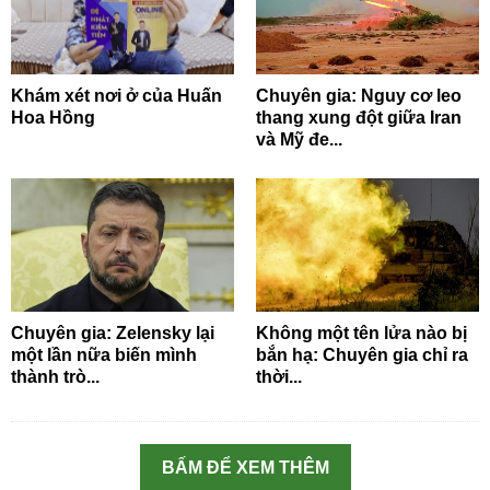
Khám xét nơi ở của Huấn
Chuyên gia: Nguy cơ leo
Hoa Hồng
thang xung đột giữa Iran
và Mỹ đe...
Chuyên gia: Zelensky lại
Không một tên lửa nào bị
một lần nữa biến mình
bắn hạ: Chuyên gia chỉ ra
thành trò...
thời...
BẤM ĐỂ XEM THÊM