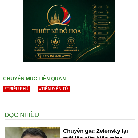
CHUYÊN MỤC LIÊN QUAN
#TRIỆU PHÚ
#TIỀN ĐIỆN TỬ
ĐỌC NHIỀU
Chuyên gia: Zelensky lại