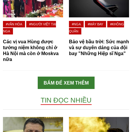
#VĂN HÓA
#NGƯỜI VIỆT TẠI
#NGA
#MÁY BAY
#KHÔNG
NGA
QUÂN
Các vị vua Hùng được
Bảo vệ bầu trời: Sức mạnh
tưởng niệm không chỉ ở
và sự duyên dáng của đội
Hà Nội mà còn ở Moskva
bay "Những Hiệp sĩ Nga"
nữa
BẤM ĐỂ XEM THÊM
TIN ĐỌC NHIỀU