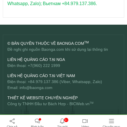
Whatsapp, Zalo); Вьетнам +84.979.137.386.
TM
© BẢN QUYỀN THUỘC VỀ BAONGA.COM
Đề nghị ghi nguồn Baonga.com khi sử dụng lại thông tin
LIÊN HỆ QUẢNG CÁO TẠI NGA
Điện thoại: +7(960) 222 1999
LIÊN HỆ QUẢNG CÁO TẠI VIỆT NAM
Điện thoại: +84.979.137.386 (Viber, Whatsapp, Zalo)
Email:
info@baonga.com
THIẾT KẾ WEBSITE CHUYÊN NGHIỆP
Công ty TNHH Đầu tư Bách Hợp -
BICWeb.vn
TM
5+
Chia sẻ
Bình luận
Tin mới
Video
Chuyên mục