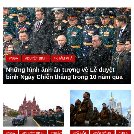
#NGA
#DUYỆT BINH
#KHÁM PHÁ
Những hình ảnh ấn tượng về Lễ duyệt
binh Ngày Chiến thắng trong 10 năm qua
#NGA
#DUYỆT BINH
#NGÀY
#XÃ HỘI
#ĐỜI SỐNG
#NGA