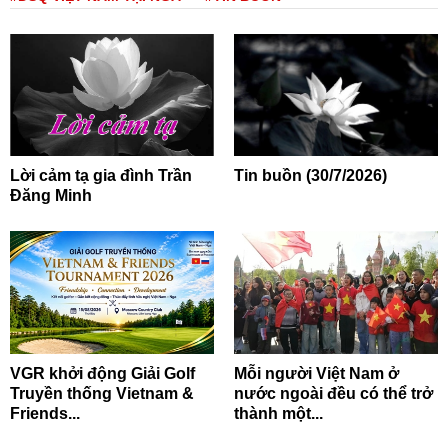
Lời cảm tạ gia đình Trần
Tin buồn (30/7/2026)
Đăng Minh
VGR khởi động Giải Golf
Mỗi người Việt Nam ở
Truyền thống Vietnam &
nước ngoài đều có thể trở
Friends...
thành một...