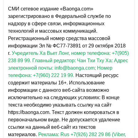
СМИ сетевое издание «Baonga.com»
зарегистрировано в Федеральной службе по
надзору в сфере связи, информационных
технологий и массовых коммуникаций.
Регистрационный номер средства массовой
информации Эл № ФС77-73891 от 29 октября 2018
г.
Учредитель Ха Вьет Лонг, номер телефона: +7(905)
238 89 99.
Главный редактор: Чан Тхи Тху Ха: Адрес
электронной почты: info@baonga.com; Номер
телефона: +7(960) 222 19 99.
Настоящий ресурс
содержит материалы 16+. Использование
информации с данного веб-сайта возможно
исключительно на следующих условиях: В конце
текста необходимо указывать ссылку на сайт
https://baonga.com. Текст должен копироваться в
первоначальном виде. Не допускается удаление
ссылки на данный веб-сайт из текстов
материалов.
Реклама: Rus +7(926) 282 29 86 (Viber,