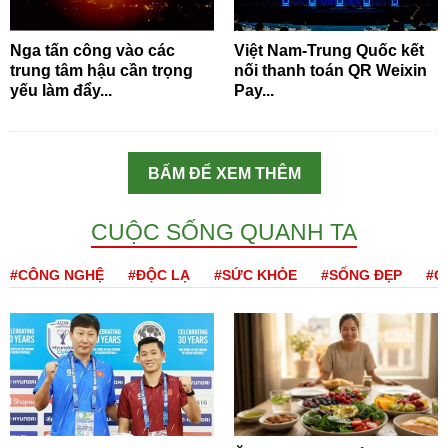
Nga tấn công vào các
Việt Nam-Trung Quốc kết
trung tâm hậu cần trọng
nối thanh toán QR Weixin
yếu làm đẩy...
Pay...
BẤM ĐỂ XEM THÊM
CUỘC SỐNG QUANH TA
#CÔNG NGHỆ
#ĐỘC LẠ
#SỨC KHỎE
#SỐNG ĐẸP
#Q