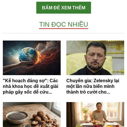
BẤM ĐỂ XEM THÊM
TIN ĐỌC NHIỀU
"Kế hoạch đáng sợ": Các
Chuyên gia: Zelensky lại
nhà khoa học đề xuất giải
một lần nữa biến mình
pháp gây sốc để cứu...
thành trò cười cho...