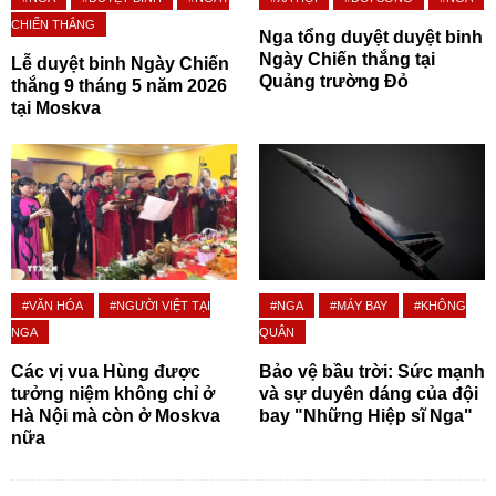
CHIẾN THẮNG
Nga tổng duyệt duyệt binh
Ngày Chiến thắng tại
Lễ duyệt binh Ngày Chiến
Quảng trường Đỏ
thắng 9 tháng 5 năm 2026
tại Moskva
#VĂN HÓA
#NGƯỜI VIỆT TẠI
#NGA
#MÁY BAY
#KHÔNG
NGA
QUÂN
Các vị vua Hùng được
Bảo vệ bầu trời: Sức mạnh
tưởng niệm không chỉ ở
và sự duyên dáng của đội
Hà Nội mà còn ở Moskva
bay "Những Hiệp sĩ Nga"
nữa