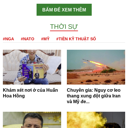
BẤM ĐỂ XEM THÊM
THỜI SỰ
#NGA
#NATO
#MỸ
#TIỀN KỸ THUẬT SỐ
Khám xét nơi ở của Huấn
Chuyên gia: Nguy cơ leo
Hoa Hồng
thang xung đột giữa Iran
và Mỹ đe...