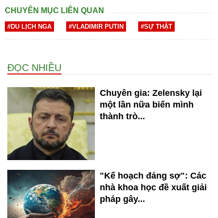
CHUYÊN MỤC LIÊN QUAN
#DU LỊCH NGA
#VLADIMIR PUTIN
#SỰ THẬT
ĐỌC NHIỀU
Chuyên gia: Zelensky lại
một lần nữa biến mình
thành trò...
"Kế hoạch đáng sợ": Các
nhà khoa học đề xuất giải
pháp gây...