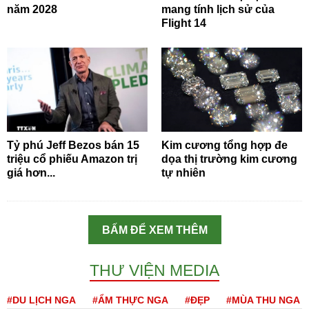
năm 2028
mang tính lịch sử của
Flight 14
Tỷ phú Jeff Bezos bán 15
Kim cương tổng hợp đe
triệu cổ phiếu Amazon trị
dọa thị trường kim cương
giá hơn...
tự nhiên
BẤM ĐỂ XEM THÊM
THƯ VIỆN MEDIA
#DU LỊCH NGA
#ẨM THỰC NGA
#ĐẸP
#MÙA THU NGA