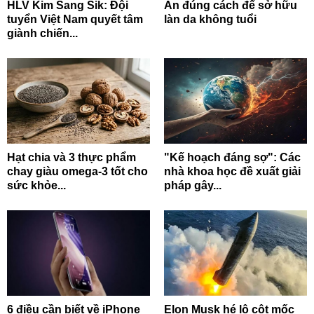
HLV Kim Sang Sik: Đội
Ăn đúng cách để sở hữu
tuyển Việt Nam quyết tâm
làn da không tuổi
giành chiến...
Hạt chia và 3 thực phẩm
"Kế hoạch đáng sợ": Các
chay giàu omega-3 tốt cho
nhà khoa học đề xuất giải
sức khỏe...
pháp gây...
6 điều cần biết về iPhone
Elon Musk hé lộ cột mốc