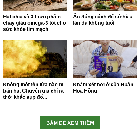
Hạt chia và 3 thực phẩm
Ăn đúng cách để sở hữu
chay giàu omega-3 tốt cho
làn da không tuổi
sức khỏe tim mạch
Không một tên lửa nào bị
Khám xét nơi ở của Huấn
bắn hạ: Chuyên gia chỉ ra
Hoa Hồng
thời khắc sụp đổ...
BẤM ĐỂ XEM THÊM