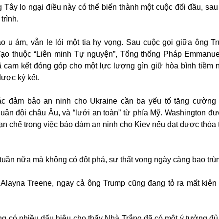
ây lo ngại điều này có thể biến thành một cuộc đối đầu, sau 
trình.
o u ám, vẫn le lói một tia hy vọng. Sau cuộc gọi giữa ông T
 đạo thuộc “Liên minh Tự nguyện”, Tổng thống Pháp Emmanu
ã cam kết đóng góp cho một lực lượng gìn giữ hòa bình tiềm 
ược ký kết.
ác đảm bảo an ninh cho Ukraine cần ba yếu tố tăng cường
quân đội châu Âu, và “lưới an toàn” từ phía Mỹ. Washington đư
hạn chế trong việc bảo đảm an ninh cho Kiev nếu đạt được thỏa 
 tuần nữa mà không có đột phá, sự thất vọng ngày càng bao trù
layna Treene, ngay cả ông Trump cũng đang tỏ ra mất kiên
ng có nhiều dấu hiệu cho thấy Nhà Trắng đã có một ý tưởng đ