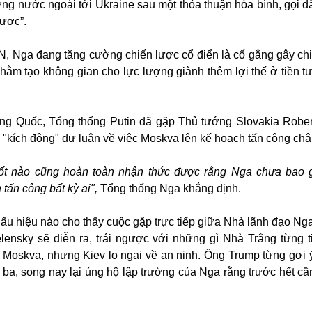
ợng nước ngoài tới Ukraine sau một thỏa thuận hòa bình, gọi đâ
ược”.
, Nga đang tăng cường chiến lược cổ điển là cố gắng gây chi
ằm tạo không gian cho lực lượng giành thêm lợi thế ở tiền t
ng Quốc, Tổng thống Putin đã gặp Thủ tướng Slovakia Rober
"kích động" dư luận về việc Moskva lên kế hoạch tấn công châ
uốt nào cũng hoàn toàn nhận thức được rằng Nga chưa bao 
 tấn công bất kỳ ai",
Tổng thống Nga khẳng định.
ấu hiệu nào cho thấy cuộc gặp trực tiếp giữa Nhà lãnh đạo Nga
lensky sẽ diễn ra, trái ngược với những gì Nhà Trắng từng t
i Moskva, nhưng Kiev lo ngại về an ninh. Ông Trump từng gợi 
ứ ba, song nay lại ủng hộ lập trường của Nga rằng trước hết cầ