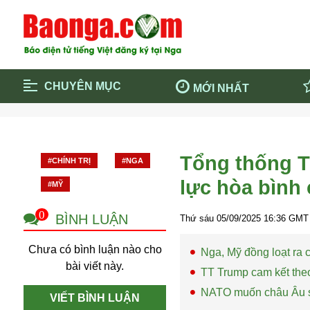
CHUYÊN MỤC
MỚI NHẤT
Trang chủ
Blockcha
Điểm tin chính
Dịch Covi
Tổng thống T
#CHÍNH TRỊ
#NGA
Cộng đồng
Thông ti
lực hòa bình 
#MỸ
Cuộc sống quanh ta
Khám phá
Quảng cáo
Chính trị
0
BÌNH LUẬN
Thứ sáu 05/09/2025
16:36
GMT 
Chưa có bình luận nào cho
Nga, Mỹ đồng loạt ra
bài viết này.
TT Trump cam kết theo
NATO muốn châu Âu sớ
VIẾT BÌNH LUẬN