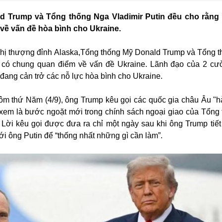
d Trump và Tổng thống Nga Vladimir Putin đều cho rằng
 về vấn đề hòa bình cho Ukraine.
nghị thượng đỉnh Alaska,Tổng thống Mỹ Donald Trump và Tổng 
ờ có chung quan điểm về vấn đề Ukraine. Lãnh đạo của 2 c
đang cản trở các nỗ lực hòa bình cho Ukraine.
ôm thứ Năm (4/9), ông Trump kêu gọi các quốc gia châu Âu "
xem là bước ngoặt mới trong chính sách ngoại giao của Tổng
 Lời kêu gọi được đưa ra chỉ một ngày sau khi ông Trump tiết 
i ông Putin để “thống nhất những gì cần làm”.