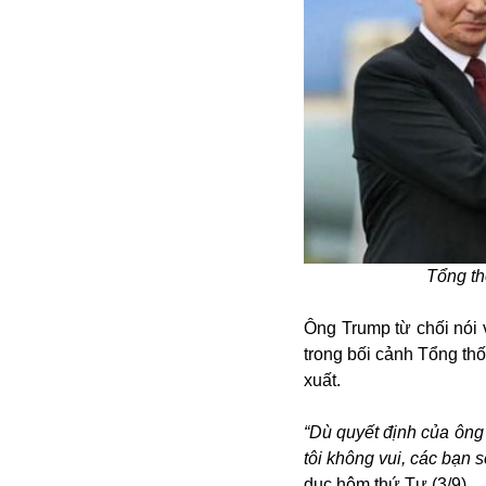
Alibaba
Angela Merkel
Aeroflot
ASEAN
Argentina
Ai
Azovstal
Tổng th
Ông Trump từ chối nói 
trong bối cảnh Tổng th
xuất.
“Dù quyết định của ông
tôi không vui, các bạn 
dục hôm thứ Tư (3/9).