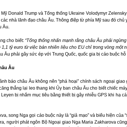
 Mỹ Donald Trump và Tổng thống Ukraine Volodymyr Zelensky
i các nhà lãnh đạo châu Âu. Thông điệp từ phía Mỹ sau đó chủ
u Âu.
ng cho biết:
“Tổng thống nhấn mạnh rằng châu Âu phải ngừn
1,1 tỷ euro từ việc bán nhiên liệu cho EU chỉ trong vòng một 
u Âu phải gây sức ép với Trung Quốc, quốc gia bị cáo buộc hỗ 
châu Âu
cảnh báo châu Âu không nên “phá hoại” chính sách ngoại giao
 căng thẳng lại leo thang khi Ủy ban châu Âu cho biết chiếc má
r Leyen bị nhắm mục tiêu bằng thiết bị gây nhiễu GPS khi hạ c
va, song Nga gọi cáo buộc này là “giả mạo” và biểu hiện của 
 ra, người phát ngôn Bộ Ngoại giao Nga Maria Zakharova cũng