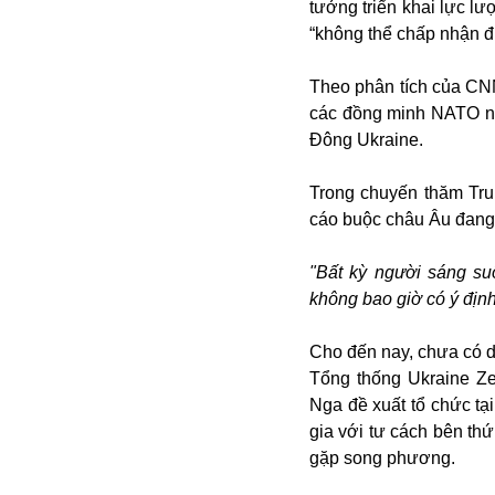
tưởng triển khai lực lư
Buôn bán ở Nga
“không thể chấp nhận đ
Bộ Quốc phòng
Bác Hồ
Theo phân tích của CNN
Bộ Y tế
các đồng minh NATO nh
Bão tuyết
Đông Ukraine.
Bệnh viện
Bản quyền
Trong chuyến thăm Tru
Bảo tàng
cáo buộc châu Âu đang 
Blockchain
Bộ Ngoại giao
"Bất kỳ người sáng s
Bình Dương
không bao giờ có ý định
Biển Đen
Boeing
Cho đến nay, chưa có d
Bình Định
Tổng thống Ukraine Ze
Bulgaria
Nga đề xuất tổ chức tạ
Biến chủng
gia với tư cách bên th
Baikal
gặp song phương.
Bakhmut