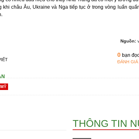
ng khi châu Âu, Ukraine và Nga tiếp tục ở trong vòng luẩn quẩ
n.
Nguồn:
0
bạn đọ
VIẾT
ĐÁNH GIÁ
AN
#MỸ
THÔNG TIN 