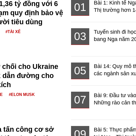
1,36 tỷ đồng với 6
Bài 1: Kinh tế Ng
01
Thị trường hơn 1
hạm quy định bảo vệ
ười tiêu dùng
Tuyển sinh đi học
#TÀI XẾ
03
bang Nga năm 2
 chối cho Ukraine
Bài 14: Quy mô t
05
các ngành sản xuấ
k dẫn đường cho
kích
NE
#ELON MUSK
Bài 9: Đầu tư và
07
Những rào cản th
 tấn công cơ sở
Bài 5: Thực phẩm
09