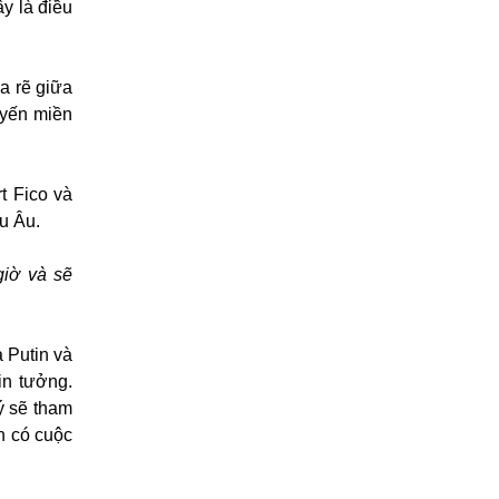
y là điều
a rẽ giữa
uyến miền
t Fico và
u Âu.
giờ và sẽ
 Putin và
in tưởng.
ý sẽ tham
n có cuộc