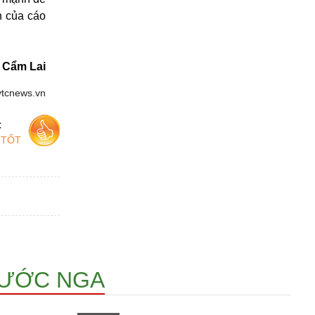
n của cáo
Cẩm Lai
vtcnews.vn
c
 TỐT
NƯỚC NGA