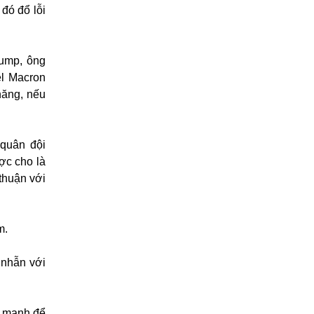
đó đổ lỗi
rump, ông
el Macron
năng, nếu
 quân đội
ợc cho là
thuận với
m.
 nhẫn với
ủ mạnh để