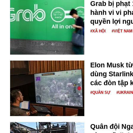
Dịch vụ
Grab bị phạt 
Diego Maradona
hành vi vi p
Di cư
Facebook
quyền lợi ng
Dòng chảy phương Bắc 1
FED
Dải Gaza
Fansipan
#XÃ HỘI
#VIỆT NAM
F0
FLC
F-16
Elon Musk từ
dùng Starlin
các đòn tập 
#QUÂN SỰ
#UKRAI
Gương sáng
Golf
Giáng sinh
Quân đội Nga
GDP