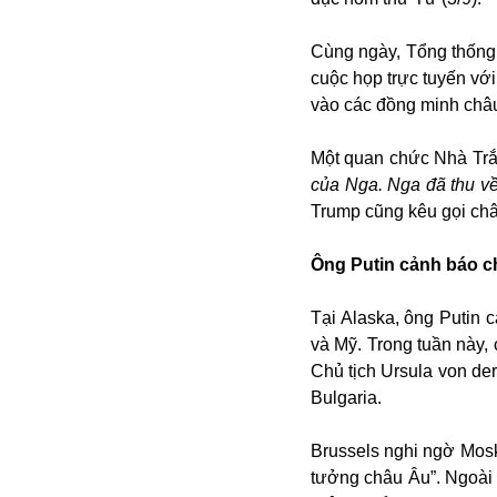
Cùng ngày, Tổng thống
cuộc họp trực tuyến vớ
vào các đồng minh châ
Một quan chức Nhà Trắ
của Nga. Nga đã thu về 
Trump cũng kêu gọi châ
Bói toán
Bóng đá
Ông Putin cảnh báo 
Bill Gates
BĐS
Tại Alaska, ông Putin 
Bí ẩn
và Mỹ. Trong tuần này,
Bitcoin
Chủ tịch Ursula von de
Bamboo Airways
Bulgaria.
Báo Nga có gì?
Biển Đông
Brussels nghi ngờ Mosk
Barrack Obama
tưởng châu Âu”. Ngoài
Bắc Kinh