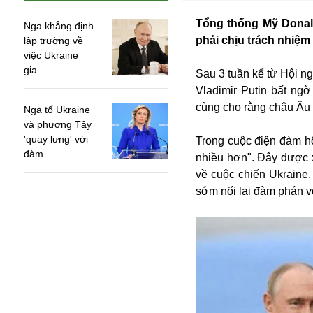
Tổng thống Mỹ Donal
Nga khẳng định
phải chịu trách nhiệm
lập trường về
việc Ukraine
gia...
Sau 3 tuần kể từ Hội 
Vladimir Putin bất ng
cùng cho rằng châu Âu 
Nga tố Ukraine
và phương Tây
'quay lưng' với
Trong cuộc điện đàm h
đàm...
nhiều hơn". Đây được 
về cuộc chiến Ukraine.
sớm nối lại đàm phán vớ
An ninh
Anh
Australia
Amazon
Army Games
Apple