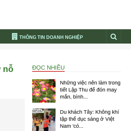
THÔNG TIN DOANH NGHIỆP
Đừng bỏ lỡ
Nổi bật báo nga
ở nỗ
ĐỌC NHIỀU
Thư viện media
Phân tích thị trường Nga 2026
Những việc nên làm trong
tiết Lập Thu để đón may
mắn, bình...
Du khách Tây: Không khí
tập thể dục sáng ở Việt
Nam 'có...