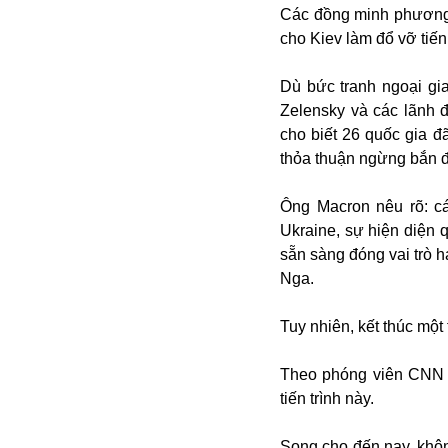
Bulagria
Các đồng minh phương T
cho Kiev làm đổ vỡ tiến 
Dù bức tranh ngoại gia
Crimea
Zelensky và các lãnh
Chính trị
cho biết 26 quốc gia đ
Công nghệ
thỏa thuận ngừng bắn đ
Chuyện hay
Chuyện lạ
Ông Macron nêu rõ: c
Cuộc sống quanh ta
Ukraine, sự hiện diện 
Casino
sẵn sàng đóng vai trò 
Chiến tranh thương mại
Nga.
Chi hội phụ nữ TTTM Mátxcơva
Chính trị Nga
Tuy nhiên, kết thúc một
Chợ Vòm
Cảnh sát
Theo phóng viên CNN A
Cấm bay
tiến trình này.
Cao tốc
Canada
Song cho đến nay, khô