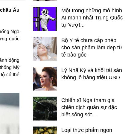
 châu Âu
Một trong những mô hình
AI mạnh nhất Trung Quốc
tự 'vượt...
thống Nga
ường quốc
Bộ Y tế chưa cấp phép
cho sản phẩm làm đẹp từ
tế bào gốc
hành động
 thống Mỹ
Lý Nhã Kỳ và khối tài sản
lộ có thể
khổng lồ hàng triệu USD
Chiến sĩ Nga tham gia
chiến dịch quân sự đặc
biệt sống sót...
Loại thực phẩm ngon