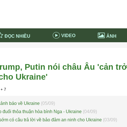
VIDEO
ĐỌC NHIỀU
ẢNH
in và ứng dụng
Tiêu điểm Covid-19
d-19 tại Nga
Thời sự
rump, Putin nói châu Âu 'cản tr
n nước Nga
NABU EDUCATION
cho Ukraine'
 nước Nga
Tử vi hàng ngày
 Nga - Việt Nam
Phân tích chính trị
+ 7
 cảnh báo về Ukraine
(05/09)
 đuổi thỏa thuận hòa bình Nga - Ukraine
(04/09)
m có câu trả lời về bảo đảm an ninh cho Ukraine
(03/09)