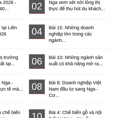
a 2026 -
Nga xem xét nới lỏng thị
02
40...
thực để thu hút du khách...
 tại Liên
Bài 15: Những doanh
04
026
nghiệp lớn trong các
ngành...
hị trường
Bài 10: Những ngành sản
06
t tại...
xuất có khả năng mở ra...
o Nga -
Bài 8: Doanh nghiệp Việt
08
ực tế mà...
Nam đầu tư sang Nga -
Cơ...
 chế biến
Bài 4: Chế biến gỗ và nội
10