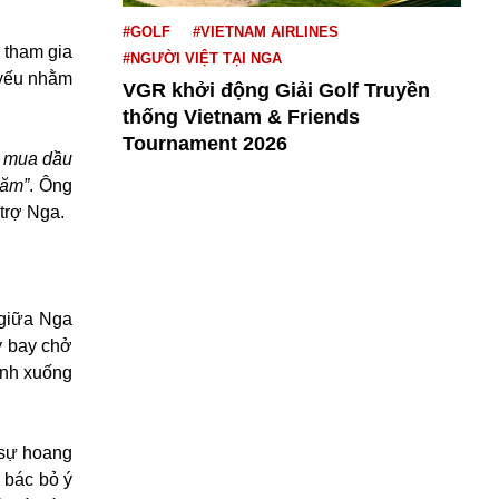
#GOLF
#VIETNAM AIRLINES
 tham gia
#NGƯỜI VIỆT TẠI NGA
 yếu nhằm
VGR khởi động Giải Golf Truyền
thống Vietnam & Friends
Tournament 2026
g mua dầu
năm”
. Ông
trợ Nga.
 giữa Nga
y bay chở
ánh xuống
“sự hoang
 bác bỏ ý