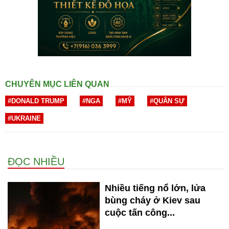
CHUYÊN MỤC LIÊN QUAN
#DONALD TRUMP
#NGA
#MỸ
#QUÂN SỰ
#UKRAINE
ĐỌC NHIỀU
Nhiều tiếng nổ lớn, lửa
bùng cháy ở Kiev sau
cuộc tấn công...