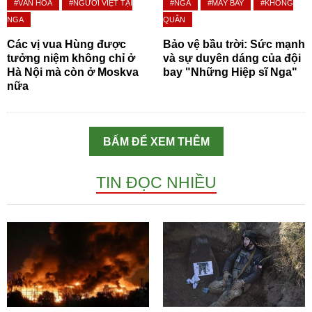
#VĂN HÓA
#NGƯỜI VIỆT TẠI
#NGA
#MÁY BAY
#KHÔNG
NGA
QUÂN
Các vị vua Hùng được
Bảo vệ bầu trời: Sức mạnh
tưởng niệm không chỉ ở
và sự duyên dáng của đội
Hà Nội mà còn ở Moskva
bay "Những Hiệp sĩ Nga"
nữa
BẤM ĐỂ XEM THÊM
TIN ĐỌC NHIỀU