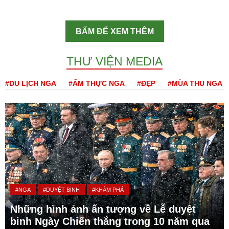
BẤM ĐỂ XEM THÊM
THƯ VIỆN MEDIA
#DU LỊCH NGA
#ẨM THỰC NGA
#ĐẸP
#MÙA THU NGA
#NGA
#DUYỆT BINH
#KHÁM PHÁ
Những hình ảnh ấn tượng về Lễ duyệt
binh Ngày Chiến thắng trong 10 năm qua