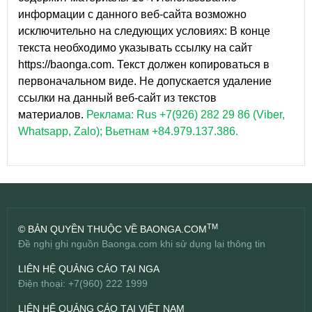
информации с данного веб-сайта возможно
исключительно на следующих условиях: В конце
текста необходимо указывать ссылку на сайт
https://baonga.com. Текст должен копироваться в
первоначальном виде. Не допускается удаление
ссылки на данный веб-сайт из текстов
материалов.
Реклама: Rus +7(926) 282 29 86 (Viber,
Whatsapp, Zalo); Вьетнам +84.979.137.386.
TM
© BẢN QUYỀN THUỘC VỀ BAONGA.COM
Đề nghị ghi nguồn Baonga.com khi sử dụng lại thông tin
LIÊN HỆ QUẢNG CÁO TẠI NGA
Điện thoại: +7(960) 222 1999
LIÊN HỆ QUẢNG CÁO TẠI VIỆT NAM