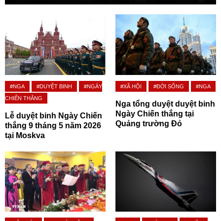
#NGA
#DUYỆT BINH
#NGÀY
#XÃ HỘI
#ĐỜI SỐNG
#NGA
CHIẾN THẮNG
Nga tổng duyệt duyệt binh
Ngày Chiến thắng tại
Lễ duyệt binh Ngày Chiến
Quảng trường Đỏ
thắng 9 tháng 5 năm 2026
tại Moskva