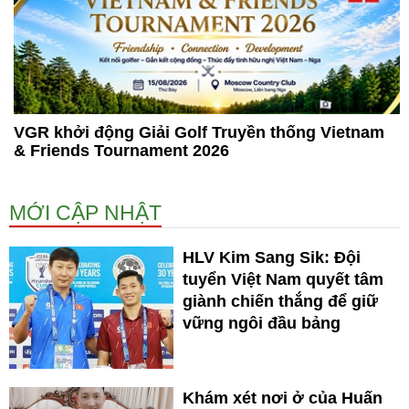
VGR khởi động Giải Golf Truyền thống Vietnam
& Friends Tournament 2026
MỚI CẬP NHẬT
HLV Kim Sang Sik: Đội
tuyển Việt Nam quyết tâm
giành chiến thắng để giữ
vững ngôi đầu bảng
Khám xét nơi ở của Huấn