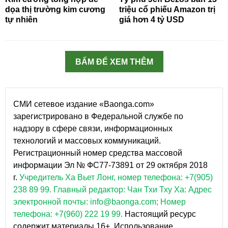
dọa thị trường kim cương
triệu cổ phiếu Amazon trị
tự nhiên
giá hơn 4 tỷ USD
BẤM ĐỂ XEM THÊM
СМИ сетевое издание «Baonga.com»
зарегистрировано в Федеральной службе по
надзору в сфере связи, информационных
технологий и массовых коммуникаций.
Регистрационный номер средства массовой
информации Эл № ФС77-73891 от 29 октября 2018
г.
Учредитель Ха Вьет Лонг, номер телефона: +7(905)
238 89 99.
Главный редактор: Чан Тхи Тху Ха: Адрес
электронной почты: info@baonga.com; Номер
телефона: +7(960) 222 19 99.
Настоящий ресурс
содержит материалы 16+. Использование