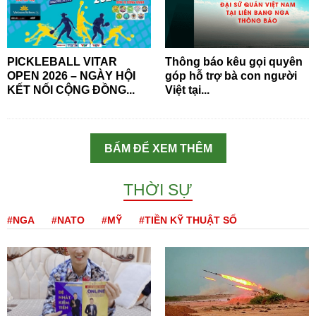
PICKLEBALL VITAR
Thông báo kêu gọi quyên
OPEN 2026 – NGÀY HỘI
góp hỗ trợ bà con người
KẾT NỐI CỘNG ĐỒNG...
Việt tại...
BẤM ĐỂ XEM THÊM
THỜI SỰ
#NGA
#NATO
#MỸ
#TIỀN KỸ THUẬT SỐ