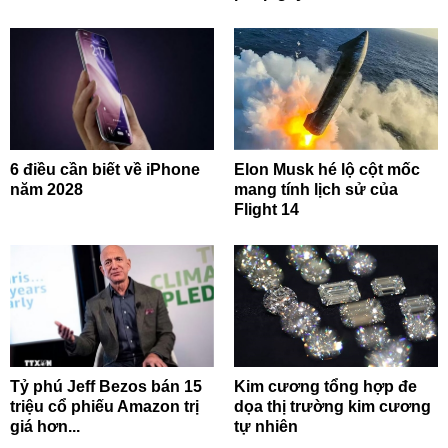
6 điều cần biết về iPhone
Elon Musk hé lộ cột mốc
năm 2028
mang tính lịch sử của
Flight 14
Tỷ phú Jeff Bezos bán 15
Kim cương tổng hợp đe
triệu cổ phiếu Amazon trị
dọa thị trường kim cương
giá hơn...
tự nhiên