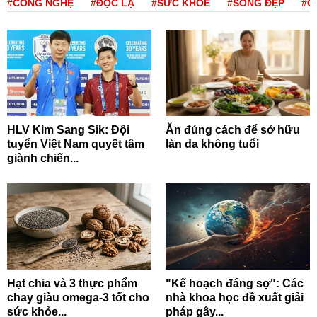
#CÔNG NGHỆ
#ĐỘC LẠ
#SỨC KHỎE
#SỐNG ĐẸP
#Q
HLV Kim Sang Sik: Đội
Ăn đúng cách để sở hữu
tuyển Việt Nam quyết tâm
làn da không tuổi
giành chiến...
Hạt chia và 3 thực phẩm
"Kế hoạch đáng sợ": Các
chay giàu omega-3 tốt cho
nhà khoa học đề xuất giải
sức khỏe...
pháp gây...