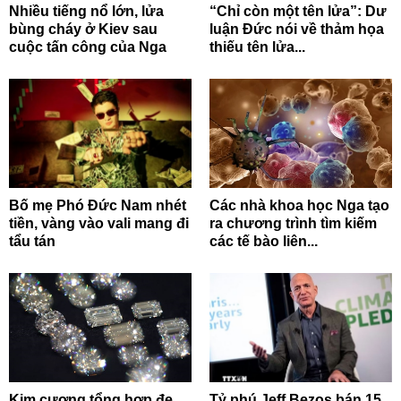
Nhiều tiếng nổ lớn, lửa
“Chỉ còn một tên lửa”: Dư
bùng cháy ở Kiev sau
luận Đức nói về thảm họa
cuộc tấn công của Nga
thiếu tên lửa...
Bố mẹ Phó Đức Nam nhét
Các nhà khoa học Nga tạo
tiền, vàng vào vali mang đi
ra chương trình tìm kiếm
tẩu tán
các tế bào liên...
Kim cương tổng hợp đe
Tỷ phú Jeff Bezos bán 15