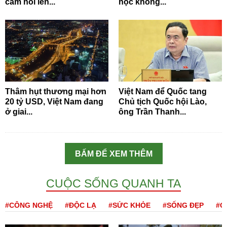
cảm nói lên...
học không...
Thâm hụt thương mại hơn
Việt Nam để Quốc tang
20 tỷ USD, Việt Nam đang
Chủ tịch Quốc hội Lào,
ở giai...
ông Trần Thanh...
BẤM ĐỂ XEM THÊM
CUỘC SỐNG QUANH TA
#CÔNG NGHỆ
#ĐỘC LẠ
#SỨC KHỎE
#SỐNG ĐẸP
#Q