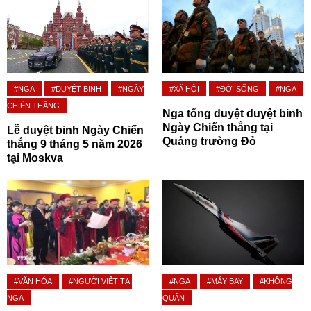
#NGA
#DUYỆT BINH
#NGÀY
#XÃ HỘI
#ĐỜI SỐNG
#NGA
CHIẾN THẮNG
Nga tổng duyệt duyệt binh
Ngày Chiến thắng tại
Lễ duyệt binh Ngày Chiến
Quảng trường Đỏ
thắng 9 tháng 5 năm 2026
tại Moskva
#VĂN HÓA
#NGƯỜI VIỆT TẠI
#NGA
#MÁY BAY
#KHÔNG
NGA
QUÂN