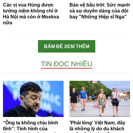
Các vị vua Hùng được
Bảo vệ bầu trời: Sức mạnh
tưởng niệm không chỉ ở
và sự duyên dáng của đội
Hà Nội mà còn ở Moskva
bay "Những Hiệp sĩ Nga"
nữa
BẤM ĐỂ XEM THÊM
TIN ĐỌC NHIỀU
“Ông ta không chịu bình
'Phải lòng' Việt Nam, đây
tĩnh”: Tình hình của
là những lý do du khách