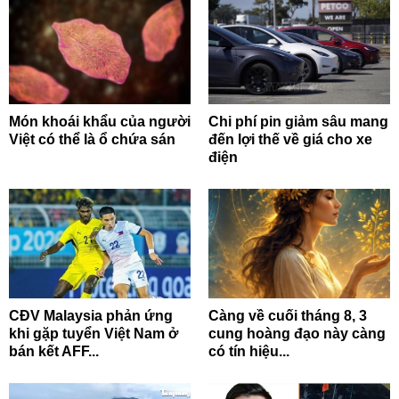
Món khoái khẩu của người
Chi phí pin giảm sâu mang
Việt có thể là ổ chứa sán
đến lợi thế về giá cho xe
điện
CĐV Malaysia phản ứng
Càng về cuối tháng 8, 3
khi gặp tuyển Việt Nam ở
cung hoàng đạo này càng
bán kết AFF...
có tín hiệu...