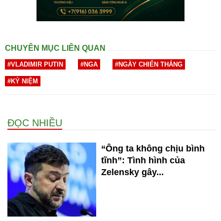
CHUYÊN MỤC LIÊN QUAN
#VLADIMIR PUTIN
#NGA
#NGÀY CHIẾN THẮNG
#KỶ NIỆM
ĐỌC NHIỀU
“Ông ta không chịu bình
tĩnh”: Tình hình của
Zelensky gây...