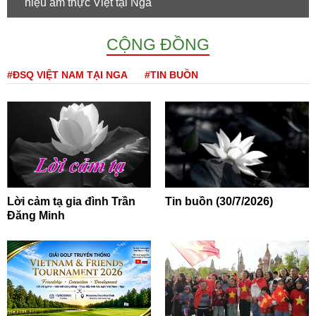
hiệu ẩm thực Việt tại Nga
CỘNG ĐỒNG
#ĐSQ VIỆT NAM TẠI NGA
#TIN BUỒN
Lời cảm tạ gia đình Trần
Tin buồn (30/7/2026)
Đăng Minh