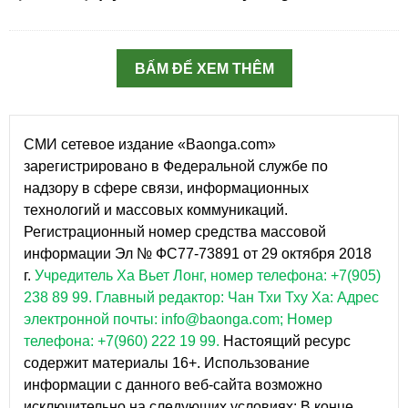
BẤM ĐỂ XEM THÊM
СМИ сетевое издание «Baonga.com»
зарегистрировано в Федеральной службе по
надзору в сфере связи, информационных
технологий и массовых коммуникаций.
Регистрационный номер средства массовой
информации Эл № ФС77-73891 от 29 октября 2018
г.
Учредитель Ха Вьет Лонг, номер телефона: +7(905)
238 89 99.
Главный редактор: Чан Тхи Тху Ха: Адрес
электронной почты: info@baonga.com; Номер
телефона: +7(960) 222 19 99.
Настоящий ресурс
содержит материалы 16+. Использование
информации с данного веб-сайта возможно
исключительно на следующих условиях: В конце