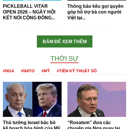
PICKLEBALL VITAR
Thông báo kêu gọi quyên
OPEN 2026 – NGÀY HỘI
góp hỗ trợ bà con người
KẾT NỐI CỘNG ĐỒNG...
Việt tại...
BẤM ĐỂ XEM THÊM
THỜI SỰ
#NGA
#NATO
#MỸ
#TIỀN KỸ THUẬT SỐ
Thủ tướng Israel bác bỏ
“Rosatom” đưa các
kế hoạch hòa bình của Mỹ
chuyên gia Nga quay lại