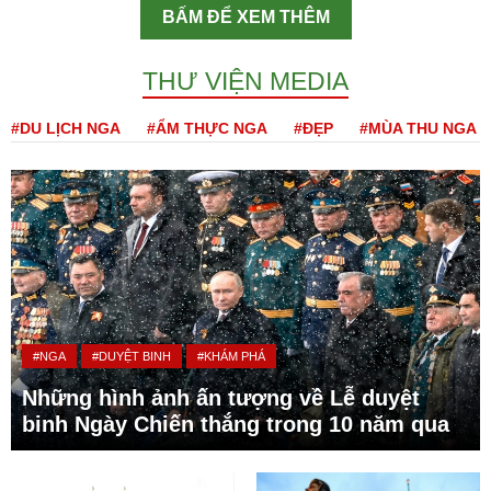
BẤM ĐỂ XEM THÊM
THƯ VIỆN MEDIA
#DU LỊCH NGA
#ẨM THỰC NGA
#ĐẸP
#MÙA THU NGA
#NGA
#DUYỆT BINH
#KHÁM PHÁ
Những hình ảnh ấn tượng về Lễ duyệt
binh Ngày Chiến thắng trong 10 năm qua