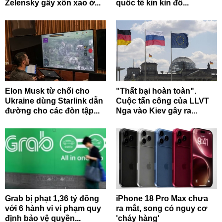
Zelensky gây xôn xao ở...
quốc tế kìn kìn đổ...
Elon Musk từ chối cho
"Thất bại hoàn toàn".
Ukraine dùng Starlink dẫn
Cuộc tấn công của LLVT
đường cho các đòn tập...
Nga vào Kiev gây ra...
Grab bị phạt 1,36 tỷ đồng
iPhone 18 Pro Max chưa
với 6 hành vi vi phạm quy
ra mắt, song có nguy cơ
định bảo vệ quyền...
'cháy hàng'