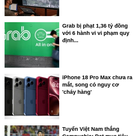
Grab bị phạt 1,36 tỷ đồng
với 6 hành vi vi phạm quy
định...
iPhone 18 Pro Max chưa ra
mắt, song có nguy cơ
'cháy hàng'
Tuyển Việt Nam thắng