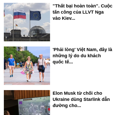
"Thất bại hoàn toàn". Cuộc
tấn công của LLVT Nga
vào Kiev...
'Phải lòng' Việt Nam, đây là
những lý do du khách
quốc tế...
Elon Musk từ chối cho
Ukraine dùng Starlink dẫn
đường cho...