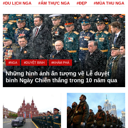
#DU LỊCH NGA
#ẨM THỰC NGA
#ĐẸP
#MÙA THU NGA
#NGA
#DUYỆT BINH
#KHÁM PHÁ
Những hình ảnh ấn tượng về Lễ duyệt
binh Ngày Chiến thắng trong 10 năm qua