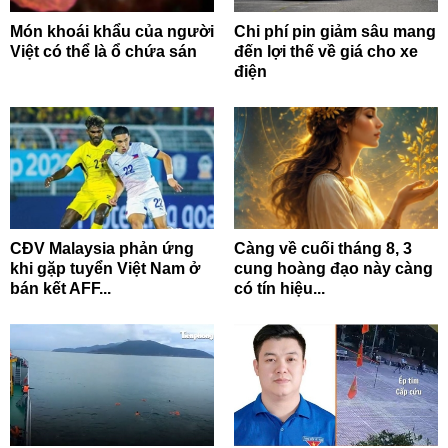
Món khoái khẩu của người
Chi phí pin giảm sâu mang
Việt có thể là ổ chứa sán
đến lợi thế về giá cho xe
điện
CĐV Malaysia phản ứng
Càng về cuối tháng 8, 3
khi gặp tuyển Việt Nam ở
cung hoàng đạo này càng
bán kết AFF...
có tín hiệu...