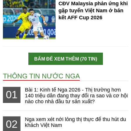
CĐV Malaysia phản ứng khi
gặp tuyển Việt Nam ở bán
kết AFF Cup 2026
BẤM ĐỂ XEM THÊM (70 TIN)
THÔNG TIN NƯỚC NGA
Bài 1: Kinh tế Nga 2026 - Thị trường hơn
01
140 triệu dân đang thay đổi ra sao và cơ hội
nào cho nhà đầu tư sản xuất?
Nga xem xét nới lỏng thị thực để thu hút du
02
khách Việt Nam