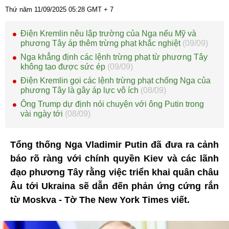
Thứ năm 11/09/2025
05:28
GMT + 7
Điện Kremlin nêu lập trường của Nga nếu Mỹ và
phương Tây áp thêm trừng phạt khắc nghiệt
(09/09)
Nga khẳng định các lệnh trừng phạt từ phương Tây
không tạo được sức ép
(09/09)
Điện Kremlin gọi các lệnh trừng phạt chống Nga của
phương Tây là gây áp lực vô ích
(08/09)
Ông Trump dự định nói chuyện với ông Putin trong
vài ngày tới
(08/09)
Tổng thống Nga Vladimir Putin đã đưa ra cảnh
báo rõ ràng với chính quyền Kiev và các lãnh
đạo phương Tây rằng việc triển khai quân châu
Âu tới Ukraina sẽ dẫn đến phản ứng cứng rắn
từ Moskva - Tờ The New York Times viết.