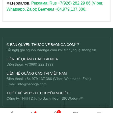
материалов.
Реклама: Rus +7(926) 282 29 86 (Viber,
Whatsapp, Zalo); Вьетнам +84.979.137.386.
TM
© BẢN QUYỀN THUỘC VỀ BAONGA.COM
Đề nghị ghi nguồn Baonga.com khi sử dụng lại thông tin
LIÊN HỆ QUẢNG CÁO TẠI NGA
Điện thoại: +7(960) 222 1999
LIÊN HỆ QUẢNG CÁO TẠI VIỆT NAM
Điện thoại: +84.979.137.386 (Viber, Whatsapp, Zalo)
Email:
info@baonga.com
THIẾT KẾ WEBSITE CHUYÊN NGHIỆP
Công ty TNHH Đầu tư Bách Hợp -
BICWeb.vn
TM
7+