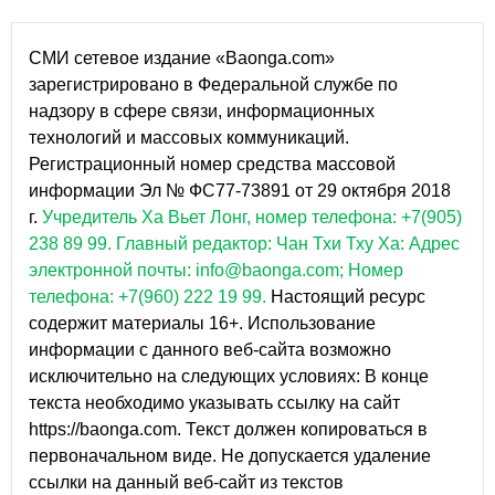
СМИ сетевое издание «Baonga.com»
зарегистрировано в Федеральной службе по
надзору в сфере связи, информационных
технологий и массовых коммуникаций.
Регистрационный номер средства массовой
информации Эл № ФС77-73891 от 29 октября 2018
г.
Учредитель Ха Вьет Лонг, номер телефона: +7(905)
238 89 99.
Главный редактор: Чан Тхи Тху Ха: Адрес
электронной почты: info@baonga.com; Номер
телефона: +7(960) 222 19 99.
Настоящий ресурс
содержит материалы 16+. Использование
информации с данного веб-сайта возможно
исключительно на следующих условиях: В конце
текста необходимо указывать ссылку на сайт
https://baonga.com. Текст должен копироваться в
первоначальном виде. Не допускается удаление
ссылки на данный веб-сайт из текстов