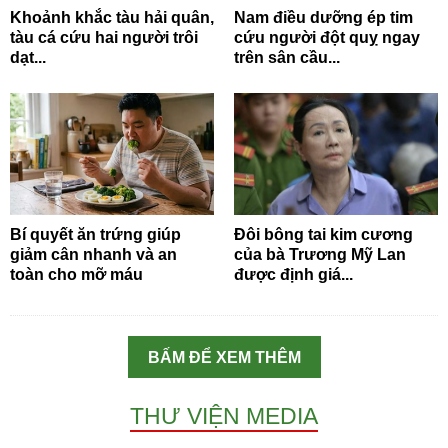
Khoảnh khắc tàu hải quân,
Nam điều dưỡng ép tim
tàu cá cứu hai người trôi
cứu người đột quỵ ngay
dạt...
trên sân cầu...
Bí quyết ăn trứng giúp
Đôi bông tai kim cương
giảm cân nhanh và an
của bà Trương Mỹ Lan
toàn cho mỡ máu
được định giá...
BẤM ĐỂ XEM THÊM
THƯ VIỆN MEDIA