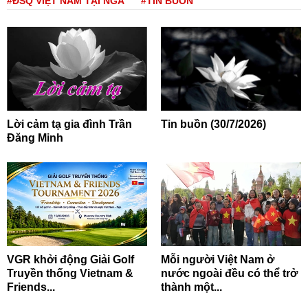
#ĐSQ VIỆT NAM TẠI NGA
#TIN BUỒN
Lời cảm tạ gia đình Trần
Tin buồn (30/7/2026)
Đăng Minh
VGR khởi động Giải Golf
Mỗi người Việt Nam ở
Truyền thống Vietnam &
nước ngoài đều có thể trở
Friends...
thành một...