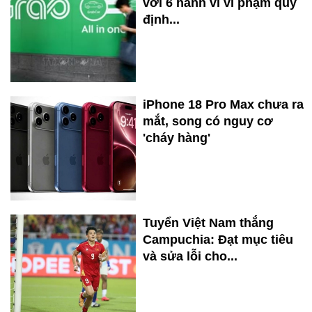
với 6 hành vi vi phạm quy
định...
iPhone 18 Pro Max chưa ra
mắt, song có nguy cơ
'cháy hàng'
Tuyển Việt Nam thắng
Campuchia: Đạt mục tiêu
và sửa lỗi cho...