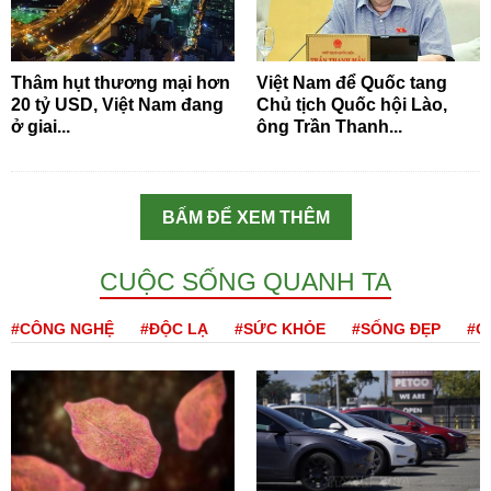
Thâm hụt thương mại hơn
Việt Nam để Quốc tang
20 tỷ USD, Việt Nam đang
Chủ tịch Quốc hội Lào,
ở giai...
ông Trần Thanh...
BẤM ĐỂ XEM THÊM
CUỘC SỐNG QUANH TA
#CÔNG NGHỆ
#ĐỘC LẠ
#SỨC KHỎE
#SỐNG ĐẸP
#Q