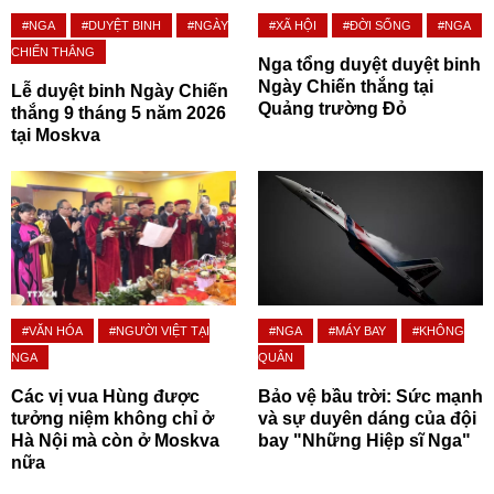
#NGA
#DUYỆT BINH
#NGÀY
#XÃ HỘI
#ĐỜI SỐNG
#NGA
CHIẾN THẮNG
Nga tổng duyệt duyệt binh
Ngày Chiến thắng tại
Lễ duyệt binh Ngày Chiến
Quảng trường Đỏ
thắng 9 tháng 5 năm 2026
tại Moskva
#VĂN HÓA
#NGƯỜI VIỆT TẠI
#NGA
#MÁY BAY
#KHÔNG
NGA
QUÂN
Các vị vua Hùng được
Bảo vệ bầu trời: Sức mạnh
tưởng niệm không chỉ ở
và sự duyên dáng của đội
Hà Nội mà còn ở Moskva
bay "Những Hiệp sĩ Nga"
nữa