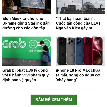
Elon Musk từ chối cho
"Thất bại hoàn toàn".
Ukraine dùng Starlink dẫn
Cuộc tấn công của LLVT
đường cho các đòn tập...
Nga vào Kiev gây ra...
Grab bị phạt 1,36 tỷ đồng
iPhone 18 Pro Max chưa
với 6 hành vi vi phạm quy
ra mắt, song có nguy cơ
định bảo vệ quyền...
'cháy hàng'
BẤM ĐỂ XEM THÊM