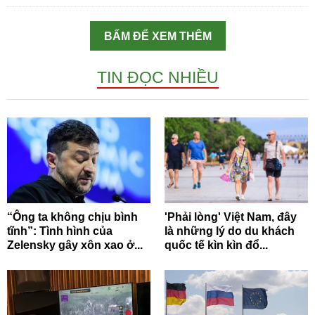
BẤM ĐỂ XEM THÊM
TIN ĐỌC NHIỀU
“Ông ta không chịu bình
'Phải lòng' Việt Nam, đây
tĩnh”: Tình hình của
là những lý do du khách
Zelensky gây xôn xao ở...
quốc tế kìn kìn đổ...