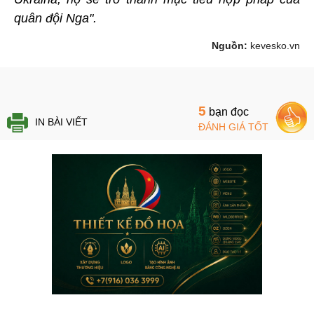
quân đội Nga".
Nguồn:
kevesko.vn
5
bạn đọc
IN BÀI VIẾT
ĐÁNH GIÁ TỐT