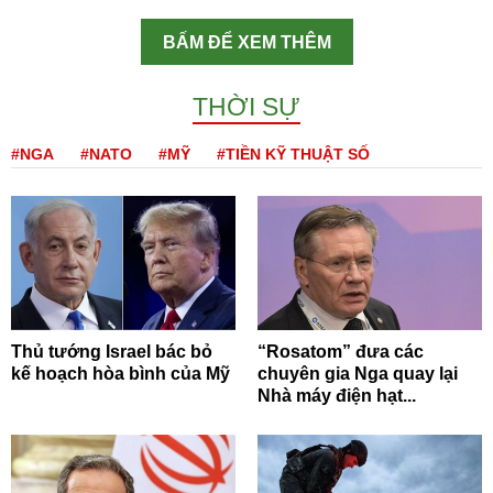
BẤM ĐỂ XEM THÊM
THỜI SỰ
#NGA
#NATO
#MỸ
#TIỀN KỸ THUẬT SỐ
Thủ tướng Israel bác bỏ
“Rosatom” đưa các
kế hoạch hòa bình của Mỹ
chuyên gia Nga quay lại
Nhà máy điện hạt...