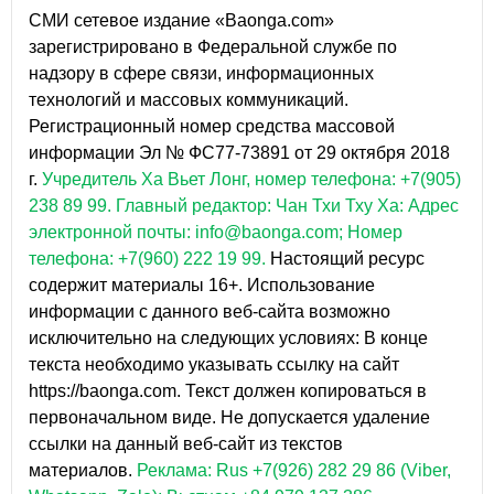
СМИ сетевое издание «Baonga.com»
зарегистрировано в Федеральной службе по
надзору в сфере связи, информационных
технологий и массовых коммуникаций.
Регистрационный номер средства массовой
информации Эл № ФС77-73891 от 29 октября 2018
г.
Учредитель Ха Вьет Лонг, номер телефона: +7(905)
238 89 99.
Главный редактор: Чан Тхи Тху Ха: Адрес
электронной почты: info@baonga.com; Номер
телефона: +7(960) 222 19 99.
Настоящий ресурс
содержит материалы 16+. Использование
информации с данного веб-сайта возможно
исключительно на следующих условиях: В конце
текста необходимо указывать ссылку на сайт
https://baonga.com. Текст должен копироваться в
первоначальном виде. Не допускается удаление
ссылки на данный веб-сайт из текстов
материалов.
Реклама: Rus +7(926) 282 29 86 (Viber,