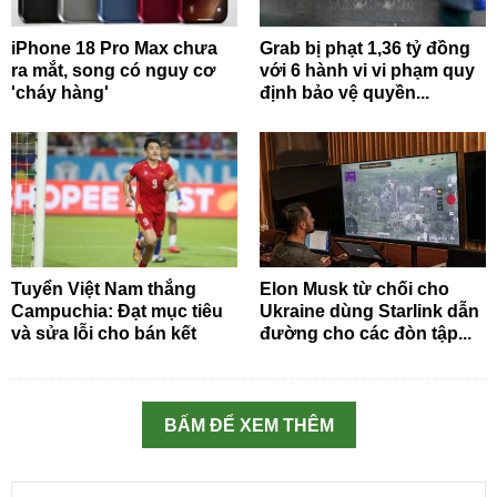
iPhone 18 Pro Max chưa
Grab bị phạt 1,36 tỷ đồng
ra mắt, song có nguy cơ
với 6 hành vi vi phạm quy
'cháy hàng'
định bảo vệ quyền...
Tuyển Việt Nam thắng
Elon Musk từ chối cho
Campuchia: Đạt mục tiêu
Ukraine dùng Starlink dẫn
và sửa lỗi cho bán kết
đường cho các đòn tập...
BẤM ĐỂ XEM THÊM