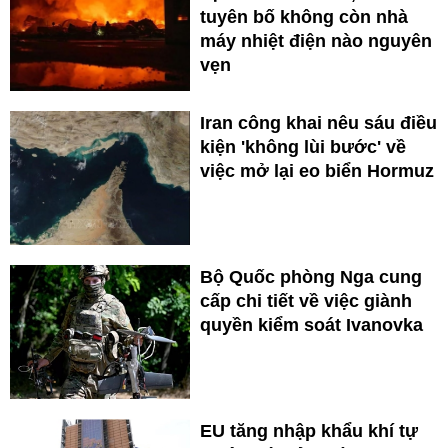
tuyên bố không còn nhà
máy nhiệt điện nào nguyên
vẹn
Iran công khai nêu sáu điều
kiện 'không lùi bước' về
việc mở lại eo biển Hormuz
Bộ Quốc phòng Nga cung
cấp chi tiết về việc giành
quyền kiểm soát Ivanovka
EU tăng nhập khẩu khí tự