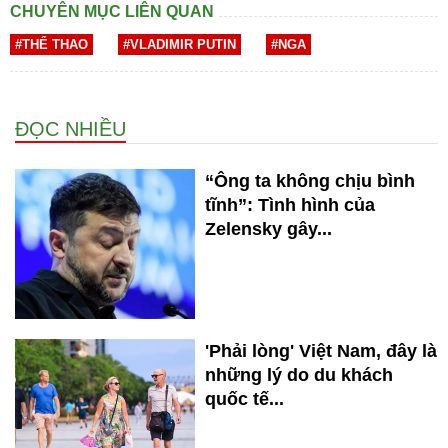
CHUYÊN MỤC LIÊN QUAN
#THỂ THAO
#VLADIMIR PUTIN
#NGA
ĐỌC NHIỀU
“Ông ta không chịu bình
tĩnh”: Tình hình của
Zelensky gây...
'Phải lòng' Việt Nam, đây là
những lý do du khách
quốc tế...