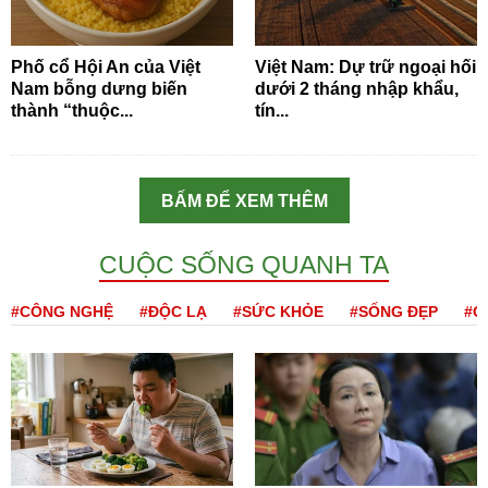
Phố cổ Hội An của Việt
Việt Nam: Dự trữ ngoại hối
Nam bỗng dưng biến
dưới 2 tháng nhập khẩu,
thành “thuộc...
tín...
BẤM ĐỂ XEM THÊM
CUỘC SỐNG QUANH TA
#CÔNG NGHỆ
#ĐỘC LẠ
#SỨC KHỎE
#SỐNG ĐẸP
#Q