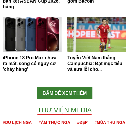
bán kết ASEAN Cup 2026,
gom Bitcoin
hàng...
iPhone 18 Pro Max chưa
Tuyển Việt Nam thắng
ra mắt, song có nguy cơ
Campuchia: Đạt mục tiêu
'cháy hàng'
và sửa lỗi cho...
BẤM ĐỂ XEM THÊM
THƯ VIỆN MEDIA
#DU LỊCH NGA
#ẨM THỰC NGA
#ĐẸP
#MÙA THU NGA