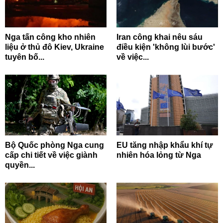
Nga tấn công kho nhiên
Iran công khai nêu sáu
liệu ở thủ đô Kiev, Ukraine
điều kiện 'không lùi bước'
tuyên bố...
về việc...
Bộ Quốc phòng Nga cung
EU tăng nhập khẩu khí tự
cấp chi tiết về việc giành
nhiên hóa lỏng từ Nga
quyền...