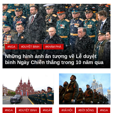
#NGA
#DUYỆT BINH
#KHÁM PHÁ
Những hình ảnh ấn tượng về Lễ duyệt
binh Ngày Chiến thắng trong 10 năm qua
#NGA
#DUYỆT BINH
#NGÀY
#XÃ HỘI
#ĐỜI SỐNG
#NGA