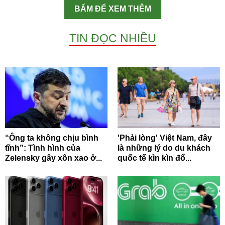
BẤM ĐỂ XEM THÊM
TIN ĐỌC NHIỀU
“Ông ta không chịu bình
'Phải lòng' Việt Nam, đây
tĩnh”: Tình hình của
là những lý do du khách
Zelensky gây xôn xao ở...
quốc tế kìn kìn đổ...