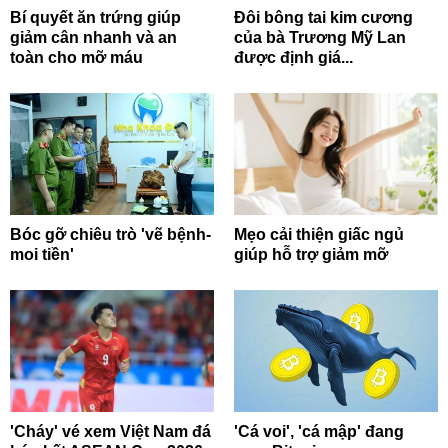
Bí quyết ăn trứng giúp
Đôi bông tai kim cương
giảm cân nhanh và an
của bà Trương Mỹ Lan
toàn cho mỡ máu
được định giá...
Bóc gỡ chiêu trò 'vẽ bệnh-
Mẹo cải thiện giấc ngủ
moi tiền'
giúp hỗ trợ giảm mỡ
'Cháy' vé xem Việt Nam đá
'Cá voi', 'cá mập' đang