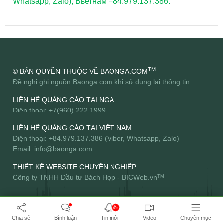
Whatsapp, Zalo); Вьетнам +84.979.137.386.
TM
© BẢN QUYỀN THUỘC VỀ BAONGA.COM
Đề nghị ghi nguồn Baonga.com khi sử dụng lại thông tin
LIÊN HỆ QUẢNG CÁO TẠI NGA
Điện thoại: +7(960) 222 1999
LIÊN HỆ QUẢNG CÁO TẠI VIỆT NAM
Điện thoại: +84.979.137.386 (Viber, Whatsapp, Zalo)
Email:
info@baonga.com
THIẾT KẾ WEBSITE CHUYÊN NGHIỆP
Công ty TNHH Đầu tư Bách Hợp -
BICWeb.vn
TM
8+
Chia sẻ
Bình luận
Tin mới
Video
Chuyên mục