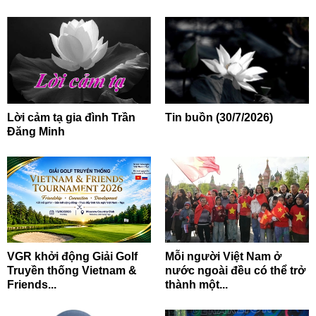
Lời cảm tạ gia đình Trần
Tin buồn (30/7/2026)
Đăng Minh
VGR khởi động Giải Golf
Mỗi người Việt Nam ở
Truyền thống Vietnam &
nước ngoài đều có thể trở
Friends...
thành một...