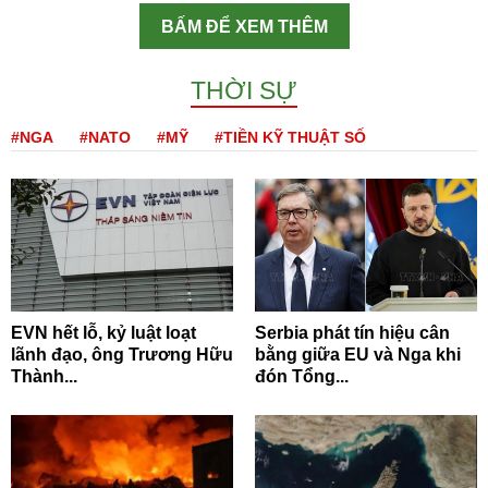
BẤM ĐỂ XEM THÊM
THỜI SỰ
#NGA
#NATO
#MỸ
#TIỀN KỸ THUẬT SỐ
EVN hết lỗ, kỷ luật loạt
Serbia phát tín hiệu cân
lãnh đạo, ông Trương Hữu
bằng giữa EU và Nga khi
Thành...
đón Tổng...