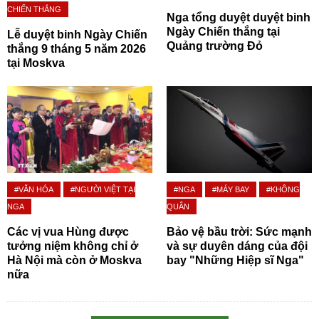
CHIẾN THẮNG
Nga tổng duyệt duyệt binh
Ngày Chiến thắng tại
Lễ duyệt binh Ngày Chiến
Quảng trường Đỏ
thắng 9 tháng 5 năm 2026
tại Moskva
#VĂN HÓA
#NGƯỜI VIỆT TẠI
#NGA
#MÁY BAY
#KHÔNG
NGA
QUÂN
Các vị vua Hùng được
Bảo vệ bầu trời: Sức mạnh
tưởng niệm không chỉ ở
và sự duyên dáng của đội
Hà Nội mà còn ở Moskva
bay "Những Hiệp sĩ Nga"
nữa