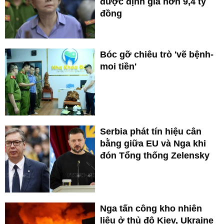
được định giá hơn 9,4 tỷ
đồng
Bóc gỡ chiêu trò 'vẽ bệnh-
moi tiền'
Serbia phát tín hiệu cân
bằng giữa EU và Nga khi
đón Tổng thống Zelensky
Nga tấn công kho nhiên
liệu ở thủ đô Kiev, Ukraine