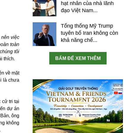
hạt nhân của nhà lãnh
đạo Việt Nam...
Tổng thống Mỹ Trump
tuyên bố Iran không còn
 nên việc
khả năng chế...
hoàn toàn
chúng tôi
BẤM ĐỂ XEM THÊM
i thích.
ện về mặt
i là chưa
ử tri tại
đến dự án
 Bản, ông
ưng không
.