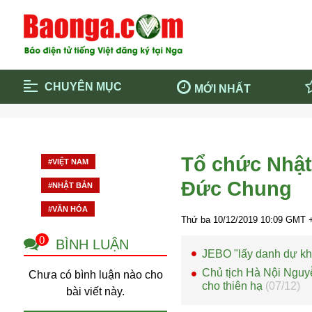
CHUYÊN MỤC
MỚI NHẤT
Trang chủ
Blockcha
Điểm tin chính
Dịch Covi
Tổ chức Nhật
#VIỆT NAM
Cộng đồng
Thông ti
Đức Chung
#NHẬT BẢN
Cuộc sống quanh ta
Khám phá
#VĂN HÓA
Quảng cáo
Chính trị
Thứ ba 10/12/2019
10:09
GMT +
0
BÌNH LUẬN
JEBO "lấy danh dự khẳ
Chủ tịch Hà Nội Nguy
Chưa có bình luận nào cho
cho thiên hạ
(07/12)
bài viết này.