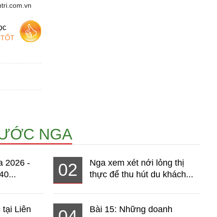
tri.com.vn
ọc
 TỐT
NƯỚC NGA
a 2026 -
Nga xem xét nới lỏng thị
02
40...
thực để thu hút du khách...
 tại Liên
Bài 15: Những doanh
04