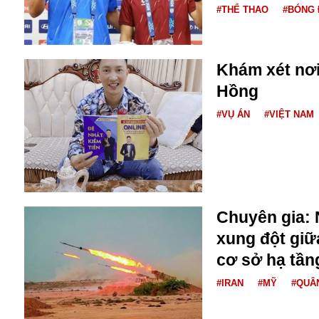
Bulagria
#THỂ THAO
#BÓNG 
Crimea
Khám xét nơ
Chính trị
Hồng
Công nghệ
#VỤ ÁN
#VIỆT NAM
Chuyện hay
Chuyện lạ
Cuộc sống quanh ta
Casino
Chiến tranh thương mại
Chi hội phụ nữ TTTM Mátxcơva
Chuyên gia: 
Chính trị Nga
xung đột giữ
Chợ Vòm
Cảnh sát
cơ sở hạ tần
Cấm bay
#IRAN
#MỸ
#QUÂ
Cao tốc
Canada