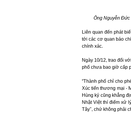
Ông Nguyễn Đức Ch
Liên quan đến phát bi
tới các cơ quan báo ch
chính xác.
Bói toán
Ngày 10/12, trao đổi v
Bóng đá
phố chưa bao giờ cấp p
Bill Gates
BĐS
“Thành phố chỉ cho ph
Bí ẩn
Xúc tiến thương mại -
Bitcoin
Hùng ký cũng khẳng đị
Bamboo Airways
Nhật Việt thí điểm xử 
Báo Nga có gì?
Tây", chứ không phải 
Biển Đông
Barrack Obama
Bắc Kinh