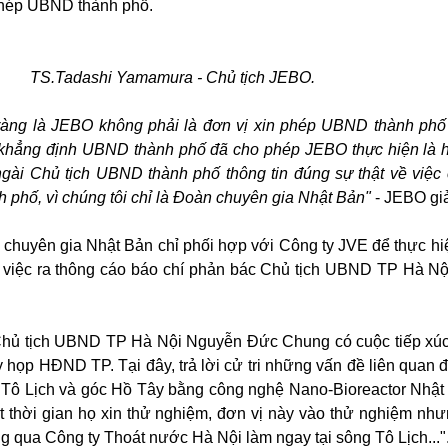
phép UBND thành phố.
TS.Tadashi Yamamura - Chủ tịch JEBO.
õ ràng là JEBO không phải là đơn vị xin phép UBND thành phố
o khẳng định UBND thành phố đã cho phép JEBO thực hiện là 
 ngài Chủ tịch UBND thành phố thông tin đúng sự thật về việc 
h phố, vì chúng tôi chỉ là Đoàn chuyên gia Nhật Bản"
- JEBO giả
chuyên gia Nhật Bản chỉ phối hợp với Công ty JVE để thực hi
n việc ra thông cáo báo chí phản bác Chủ tịch UBND TP Hà Nộ
Chủ tịch UBND TP Hà Nội Nguyễn Đức Chung có cuộc tiếp xúc c
họp HĐND TP. Tại đây, trả lời cử tri những vấn đề liên quan 
g Tô Lịch và góc Hồ Tây bằng công nghệ Nano-Bioreactor Nhật
t thời gian họ xin thử nghiệm, đơn vị này vào thử nghiệm nh
g qua Công ty Thoát nước Hà Nội làm ngay tại sông Tô Lịch..."