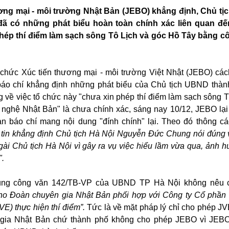
ơng mại - môi trường Nhật Bản (JEBO) khẳng định, Chủ tị
 có những phát biểu hoàn toàn chính xác liên quan đến
hép thí điểm làm sạch sông Tô Lịch và góc Hồ Tây bằng c
 chức Xúc tiến thương mại - môi trường Việt Nhật (JEBO) các
báo chí khẳng định những phát biểu của Chủ tịch UBND thà
về việc tổ chức này "chưa xin phép thí điểm làm sạch sông T
nghệ Nhật Bản" là chưa chính xác, sáng nay 10/12, JEBO lại
an báo chí mang nội dung "đính chính" lại. Theo đó thông cá
tin khẳng định Chủ tịch Hà Nội Nguyễn Đức Chung nói đúng v
 ngài Chủ tịch Hà Nội vì gây ra vụ việc hiểu lầm vừa qua, ảnh 
".
 dung công văn 142/TB-VP của UBND TP Hà Nội không nêu 
ho Đoàn chuyên gia Nhật Bản phối hợp với Công ty Cổ phần 
VE) thực hiện thí điểm”.
Tức là về mặt pháp lý chỉ cho phép JV
gia Nhật Bản chứ thành phố không cho phép JEBO vì JEBO