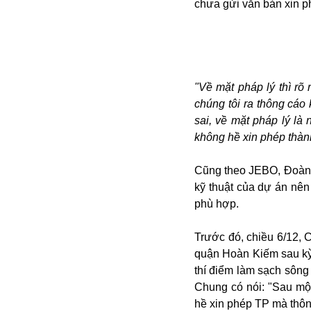
chưa gửi văn bản xin 
Alibaba
Angela Merkel
Aeroflot
ASEAN
Argentina
"Về mặt pháp lý thì r
Ai
chúng tôi ra thông cá
Azovstal
sai, về mặt pháp lý là
không hề xin phép thàn
Cũng theo JEBO, Đoàn 
kỹ thuật của dự án nê
phù hợp.
Trước đó, chiều 6/12, 
quận Hoàn Kiếm sau kỳ 
thí điểm làm sạch sôn
Chung có nói: "Sau mộ
hề xin phép TP mà thôn