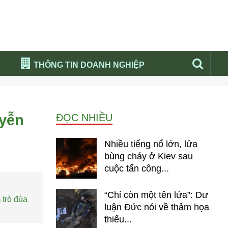
THÔNG TIN DOANH NGHIỆP
Đừng bỏ lỡ
Nổi bật báo nga
uyễn
ĐỌC NHIỀU
Thư viện media
Phân tích thị trường Nga 2026
Nhiều tiếng nổ lớn, lửa
bùng cháy ở Kiev sau
cuộc tấn công...
“Chỉ còn một tên lửa”: Dư
 trò đùa
luận Đức nói về thảm họa
thiếu...