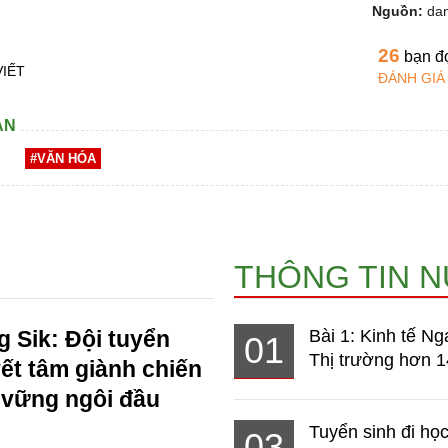
Nguồn:
dan
26
bạn đ
VIẾT
ĐÁNH GIÁ
AN
#VĂN HÓA
THÔNG TIN 
 Sik: Đội tuyển
Bài 1: Kinh tế Ng
01
Thị trường hơn 1
ết tâm giành chiến
 vững ngôi đầu
Tuyển sinh đi học
03