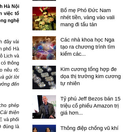
ch Hà Nội
Bố mẹ Phó Đức Nam
 việc tổ
nhét tiền, vàng vào vali
ông nghệ
mang đi tẩu tán
Các nhà khoa học Nga
h đây vài
tạo ra chương trình tìm
nh phố Hà
kiếm các...
ô Lịch và
 có thông
Kim cương tổng hợp đe
o nêu rõ:
dọa thị trường kim cương
à gửi lời
tự nhiên
hưởng đến
Tỷ phú Jeff Bezos bán 15
cho phép
triệu cổ phiếu Amazon trị
Cải thiện
giá hơn...
E và phối
 đúng là
Thông điệp chống vũ khí