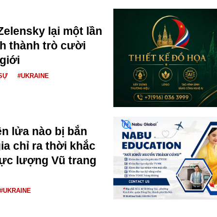
Zelensky lại một lần
h thành trò cười
giới
SỰ
#UKRAINE
n lửa nào bị bắn
a chỉ ra thời khắc
ực lượng Vũ trang
#UKRAINE