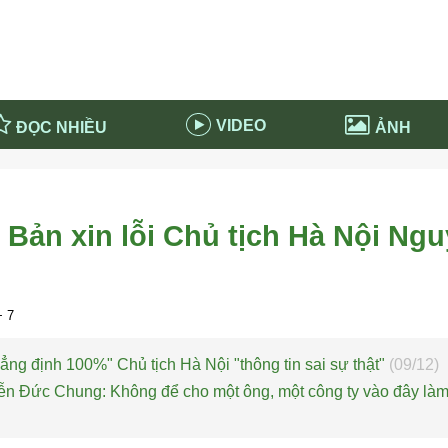
VIDEO
ĐỌC NHIỀU
ẢNH
in và ứng dụng
Tiêu điểm Covid-19
d-19 tại Nga
Thời sự
 Bản xin lỗi Chủ tịch Hà Nội Ng
n nước Nga
NABU EDUCATION
 nước Nga
Tử vi hàng ngày
 Nga - Việt Nam
Phân tích chính trị
 7
ng định 100%" Chủ tịch Hà Nội "thông tin sai sự thật"
(09/12)
ễn Đức Chung: Không để cho một ông, một công ty vào đây làm