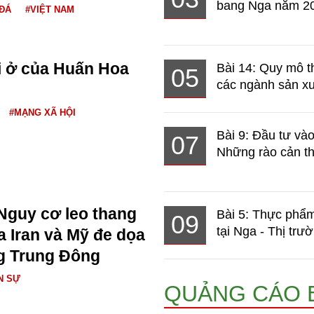
bang Nga năm 2
ĐÁ
#VIỆT NAM
i ở của Huấn Hoa
Bài 14: Quy mô t
05
các ngành sản xuấ
#MẠNG XÃ HỘI
Bài 9: Đầu tư và
07
Những rào cản th
Nguy cơ leo thang
Bài 5: Thực phẩm
09
tại Nga - Thị trườ
a Iran và Mỹ đe dọa
g Trung Đông
N SỰ
QUẢNG CÁO 