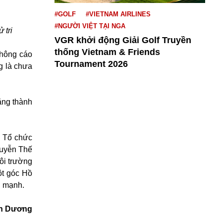
#GOLF
#VIETNAM AIRLINES
#NGƯỜI VIỆT TẠI NGA
 tri
VGR khởi động Giải Golf Truyền
thống Vietnam & Friends
thông cáo
Tournament 2026
g là chưa
ằng thành
i Tổ chức
guyễn Thế
ôi trường
ột góc Hồ
n mạnh.
n Dương