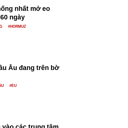
hống nhất mở eo
 60 ngày
G
#HORMUZ
âu Âu đang trên bờ
ÂU
#EU
 vào các trung tâm