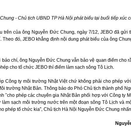
ung - Chủ tịch UBND TP Hà Nội phát biểu tại buổi tiếp xúc cử
ểu trên của ông Nguyễn Đức Chung, ngày 7/12, JEBO đã gửi 
í. Theo đó, JEBO khẳng định nội dung phát biểu của ông Chun
ới báo chí, ông Nguyễn Đức Chung vẫn bảo vệ quan điểm cho r
hép cho tổ chức JEBO thí điểm làm sạch sông Tô Lịch.
ép Công ty môi trường Nhật Việt chứ không phải cho phép vớ
 Môi trường Nhật Bản. Thông báo do Phó Chủ tịch thành phố N
nh "cho phép các chuyên gia Nhật Bản phối hợp với Công ty M
lý làm sạch môi trường nước trên một đoạn sông Tô Lịch và m
cho phép tổ chức kia”, Chủ tịch Hà Nội Nguyễn Đức Chung nhấ
Nguyễ