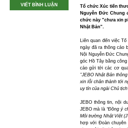
VIẾT BÌNH LUẬN
Tổ chức Xúc tiến thư
Nguyễn Đức Chung đã
chức này "chưa xin p
Nhật Bản".
Liên quan đến việc Tổ
ngày đã ra thông cáo 
Nội Nguyễn Đức Chung 
góc Hồ Tây bằng công 
cáo gửi tới các cơ qu
"JEBO Nhật Bản thông 
xin lỗi chân thành tới
uy tín của ngài Chủ tịch
An ninh
Anh
JEBO thông tin, nội
Australia
JEBO mà là
“Đồng ý c
Amazon
Môi trường Nhật Việt (J
Army Games
hợp với Đoàn chuyên 
Apple