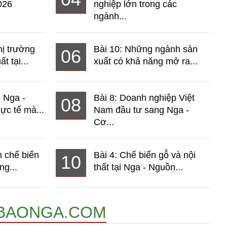
026
nghiệp lớn trong các
ngành...
hị trường
Bài 10: Những ngành sản
06
t tại...
xuất có khả năng mở ra...
o Nga -
Bài 8: Doanh nghiệp Việt
08
ực tế mà...
Nam đầu tư sang Nga -
Cơ...
 chế biến
Bài 4: Chế biến gỗ và nội
10
ng...
thất tại Nga - Nguồn...
BAONGA.COM