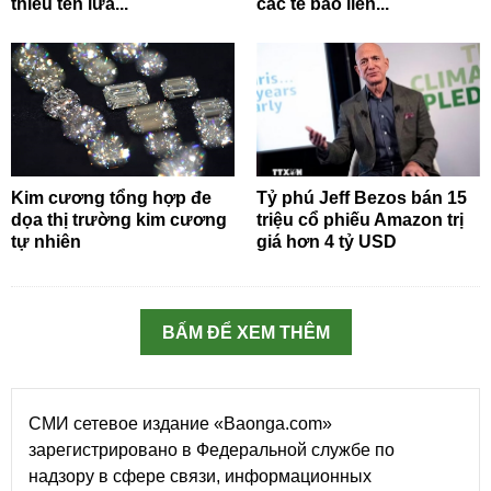
thiếu tên lửa...
các tế bào liên...
Kim cương tổng hợp đe
Tỷ phú Jeff Bezos bán 15
dọa thị trường kim cương
triệu cổ phiếu Amazon trị
tự nhiên
giá hơn 4 tỷ USD
BẤM ĐỂ XEM THÊM
СМИ сетевое издание «Baonga.com»
зарегистрировано в Федеральной службе по
надзору в сфере связи, информационных