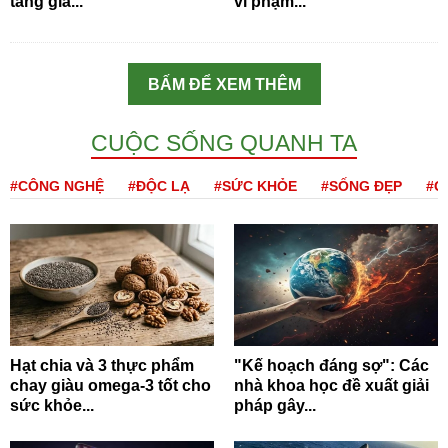
tăng giá...
vi phạm...
BẤM ĐỂ XEM THÊM
CUỘC SỐNG QUANH TA
#CÔNG NGHỆ
#ĐỘC LẠ
#SỨC KHỎE
#SỐNG ĐẸP
#Q
Hạt chia và 3 thực phẩm
"Kế hoạch đáng sợ": Các
chay giàu omega-3 tốt cho
nhà khoa học đề xuất giải
sức khỏe...
pháp gây...