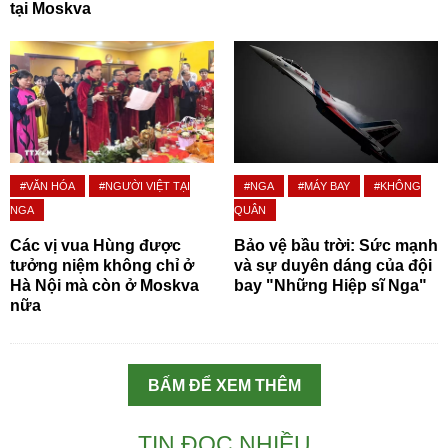
tại Moskva
#VĂN HÓA
#NGƯỜI VIỆT TẠI
#NGA
#MÁY BAY
#KHÔNG
NGA
QUÂN
Các vị vua Hùng được
Bảo vệ bầu trời: Sức mạnh
tưởng niệm không chỉ ở
và sự duyên dáng của đội
Hà Nội mà còn ở Moskva
bay "Những Hiệp sĩ Nga"
nữa
BẤM ĐỂ XEM THÊM
TIN ĐỌC NHIỀU