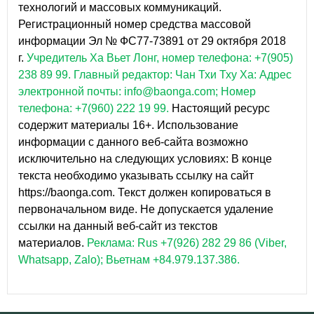
технологий и массовых коммуникаций.
Регистрационный номер средства массовой
информации Эл № ФС77-73891 от 29 октября 2018
г.
Учредитель Ха Вьет Лонг, номер телефона: +7(905)
238 89 99.
Главный редактор: Чан Тхи Тху Ха: Адрес
электронной почты: info@baonga.com; Номер
телефона: +7(960) 222 19 99.
Настоящий ресурс
содержит материалы 16+. Использование
информации с данного веб-сайта возможно
исключительно на следующих условиях: В конце
текста необходимо указывать ссылку на сайт
https://baonga.com. Текст должен копироваться в
первоначальном виде. Не допускается удаление
ссылки на данный веб-сайт из текстов
материалов.
Реклама: Rus +7(926) 282 29 86 (Viber,
Whatsapp, Zalo); Вьетнам +84.979.137.386.