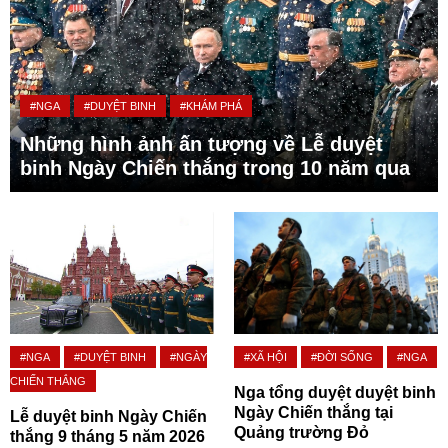
#NGA
#DUYỆT BINH
#KHÁM PHÁ
Những hình ảnh ấn tượng về Lễ duyệt
binh Ngày Chiến thắng trong 10 năm qua
#NGA
#DUYỆT BINH
#NGÀY
#XÃ HỘI
#ĐỜI SỐNG
#NGA
CHIẾN THẮNG
Nga tổng duyệt duyệt binh
Ngày Chiến thắng tại
Lễ duyệt binh Ngày Chiến
Quảng trường Đỏ
thắng 9 tháng 5 năm 2026