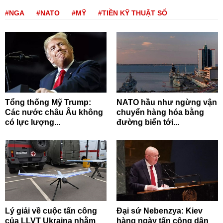
#NGA
#NATO
#MỸ
#TIỀN KỸ THUẬT SỐ
Tổng thống Mỹ Trump:
NATO hầu như ngừng vận
Các nước châu Âu không
chuyển hàng hóa bằng
có lực lượng...
đường biển tới...
Lý giải về cuộc tấn công
Đại sứ Nebenzya: Kiev
của LLVT Ukraina nhằm
hàng ngày tấn công dân