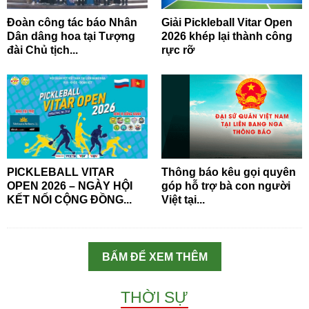
Đoàn công tác báo Nhân
Giải Pickleball Vitar Open
Dân dâng hoa tại Tượng
2026 khép lại thành công
đài Chủ tịch...
rực rỡ
PICKLEBALL VITAR
Thông báo kêu gọi quyên
OPEN 2026 – NGÀY HỘI
góp hỗ trợ bà con người
KẾT NỐI CỘNG ĐỒNG...
Việt tại...
BẤM ĐỂ XEM THÊM
THỜI SỰ