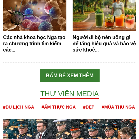
Các nhà khoa học Nga tạo
Người đi bộ nên uống gì
ra chương trình tìm kiếm
để tăng hiệu quả và bảo vệ
các...
sức khoẻ...
BẤM ĐỂ XEM THÊM
THƯ VIỆN MEDIA
#DU LỊCH NGA
#ẨM THỰC NGA
#ĐẸP
#MÙA THU NGA