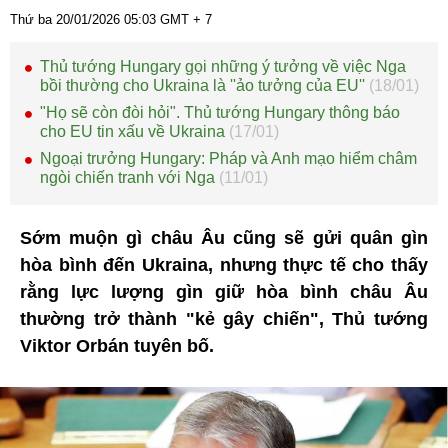
Thứ ba 20/01/2026
05:03
GMT + 7
Thủ tướng Hungary gọi những ý tưởng về việc Nga
bồi thường cho Ukraina là ''ảo tưởng của EU''
(18/01)
"Họ sẽ còn đòi hỏi". Thủ tướng Hungary thông báo
cho EU tin xấu về Ukraina
(17/01)
Ngoại trưởng Hungary: Pháp và Anh mạo hiểm châm
ngòi chiến tranh với Nga
(11/01)
Sớm muộn gì châu Âu cũng sẽ gửi quân gìn
hòa bình đến Ukraina, nhưng thực tế cho thấy
rằng lực lượng gìn giữ hòa bình châu Âu
thường trở thành "kẻ gây chiến", Thủ tướng
Viktor Orbán tuyên bố.