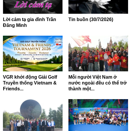
Lời cảm tạ gia đình Trần
Tin buồn (30/7/2026)
Đăng Minh
VGR khởi động Giải Golf
Mỗi người Việt Nam ở
Truyền thống Vietnam &
nước ngoài đều có thể trở
Friends...
thành một...