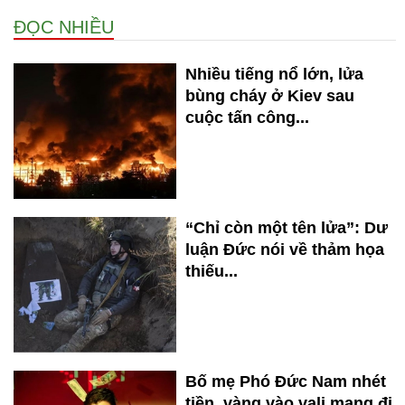
ĐỌC NHIỀU
Nhiều tiếng nổ lớn, lửa
bùng cháy ở Kiev sau
cuộc tấn công...
“Chỉ còn một tên lửa”: Dư
luận Đức nói về thảm họa
thiếu...
Bố mẹ Phó Đức Nam nhét
tiền, vàng vào vali mang đi