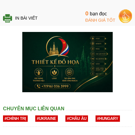
0
bạn đọc
IN BÀI VIẾT
ĐÁNH GIÁ TỐT
CHUYÊN MỤC LIÊN QUAN
#CHÍNH TRỊ
#UKRAINE
#CHÂU ÂU
#HUNGARY