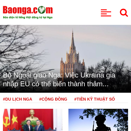
CHUYÊN MỤC
Bộ Ngoại giao Nga: Việc Ukraina gia
nhập EU có thể biến thành thảm...
#DU LỊCH NGA
#CỘNG ĐỒNG
#TIỀN KỸ THUẬT SỐ