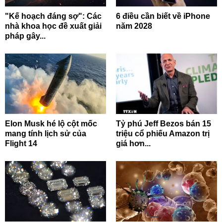
"Kế hoạch đáng sợ": Các
6 điều cần biết về iPhone
nhà khoa học đề xuất giải
năm 2028
pháp gây...
Elon Musk hé lộ cột mốc
Tỷ phú Jeff Bezos bán 15
mang tính lịch sử của
triệu cổ phiếu Amazon trị
Flight 14
giá hơn...