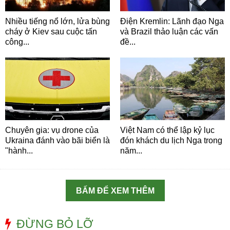
Nhiều tiếng nổ lớn, lửa bùng
Điện Kremlin: Lãnh đạo Nga
cháy ở Kiev sau cuộc tấn
và Brazil thảo luận các vấn
công...
đề...
Chuyên gia: vụ drone của
Việt Nam có thể lập kỷ lục
Ukraina đánh vào bãi biển là
đón khách du lịch Nga trong
"hành...
năm...
BẤM ĐỂ XEM THÊM
ĐỪNG BỎ LỠ