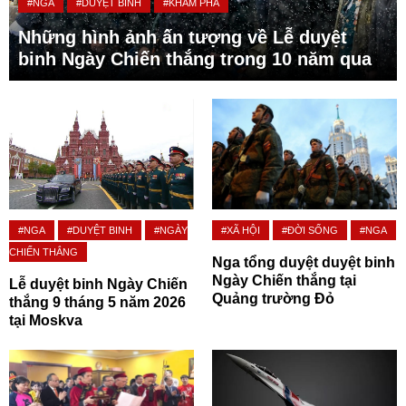
#NGA
#DUYỆT BINH
#KHÁM PHÁ
Những hình ảnh ấn tượng về Lễ duyệt
binh Ngày Chiến thắng trong 10 năm qua
#NGA
#DUYỆT BINH
#NGÀY
#XÃ HỘI
#ĐỜI SỐNG
#NGA
CHIẾN THẮNG
Nga tổng duyệt duyệt binh
Ngày Chiến thắng tại
Lễ duyệt binh Ngày Chiến
Quảng trường Đỏ
thắng 9 tháng 5 năm 2026
tại Moskva