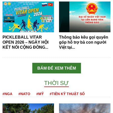
PICKLEBALL VITAR
Thông báo kêu gọi quyên
OPEN 2026 – NGÀY HỘI
góp hỗ trợ bà con người
KẾT NỐI CỘNG ĐỒNG...
Việt tại...
BẤM ĐỂ XEM THÊM
THỜI SỰ
#NGA
#NATO
#MỸ
#TIỀN KỸ THUẬT SỐ