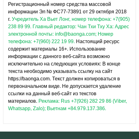
Регистрационный номер средства массовой
информации Эл № ФС77-73891 от 29 октября 2018
г.
Учредитель Ха Вьет Лонг, номер телефона: +7(905)
238 89 99.
Главный редактор: Чан Тхи Тху Ха: Адрес
электронной почты: info@baonga.com; Номер
телефона: +7(960) 222 19 99.
Настоящий ресурс
содержит материалы 16+. Использование
информации с данного веб-сайта возможно
исключительно на следующих условиях: В конце
текста необходимо указывать ссылку на сайт
https://baonga.com. Текст должен копироваться в
первоначальном виде. Не допускается удаление
ссылки на данный веб-сайт из текстов
материалов.
Реклама: Rus +7(926) 282 29 86 (Viber,
Whatsapp, Zalo); Вьетнам +84.979.137.386.