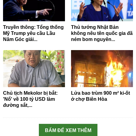
Truyền thông: Tổng thống
Thủ tướng Nhật Bản
Mỹ Trump yêu cầu Lầu
không nêu tên quốc gia đã
Năm Góc giải...
ném bom nguyên...
Chủ tịch Mekolor bị bắt:
Lửa bao trùm 900 m² ki-ốt
'Nổ' về 100 tỷ USD làm
ở chợ Biên Hòa
đường sắt,...
BẤM ĐỂ XEM THÊM