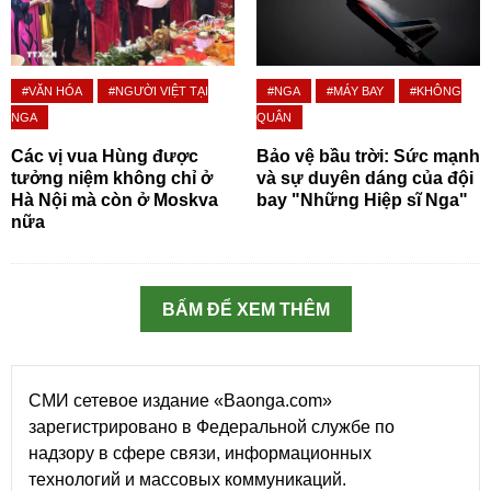
#VĂN HÓA
#NGƯỜI VIỆT TẠI
#NGA
#MÁY BAY
#KHÔNG
NGA
QUÂN
Các vị vua Hùng được
Bảo vệ bầu trời: Sức mạnh
tưởng niệm không chỉ ở
và sự duyên dáng của đội
Hà Nội mà còn ở Moskva
bay "Những Hiệp sĩ Nga"
nữa
BẤM ĐỂ XEM THÊM
СМИ сетевое издание «Baonga.com»
зарегистрировано в Федеральной службе по
надзору в сфере связи, информационных
технологий и массовых коммуникаций.