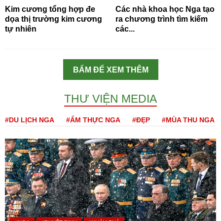
Kim cương tổng hợp đe
Các nhà khoa học Nga tạo
dọa thị trường kim cương
ra chương trình tìm kiếm
tự nhiên
các...
BẤM ĐỂ XEM THÊM
THƯ VIỆN MEDIA
#DU LỊCH NGA
#ẨM THỰC NGA
#ĐẸP
#MÙA THU NGA