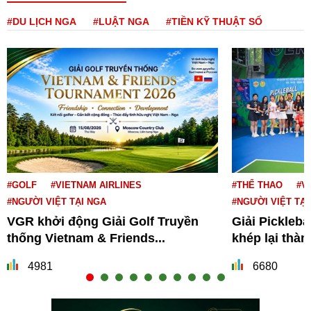
#DU LỊCH NGA
#LUẬT NGA
#TIỀN KỸ THUẬT SỐ
#GOLF
#VIETNAM AIRLINES
#THỂ THAO
#V
#NGƯỜI VIỆT TẠI NGA
#NGƯỜI VIỆT TẠI
VGR khởi động Giải Golf Truyền
Giải Pickleba
thống Vietnam & Friends...
khép lại thà
4981
6680