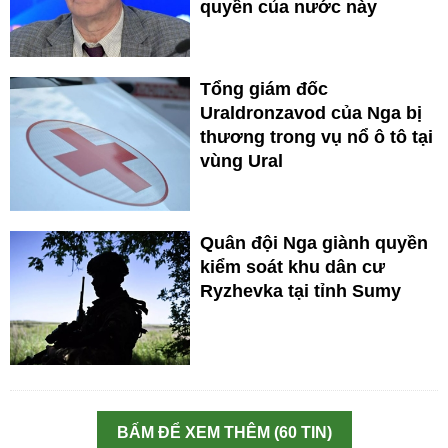
quyền của nước này
Tổng giám đốc
Uraldronzavod của Nga bị
thương trong vụ nổ ô tô tại
vùng Ural
Quân đội Nga giành quyền
kiểm soát khu dân cư
Ryzhevka tại tỉnh Sumy
BẤM ĐỂ XEM THÊM (60 TIN)