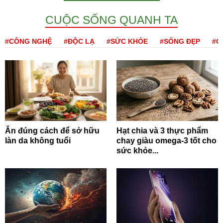
CUỘC SỐNG QUANH TA
#CÔNG NGHỆ
#ĐỘC LẠ
#SỨC KHỎE
#SỐNG ĐẸP
#Q
Ăn đúng cách để sở hữu
Hạt chia và 3 thực phẩm
làn da không tuổi
chay giàu omega-3 tốt cho
sức khỏe...