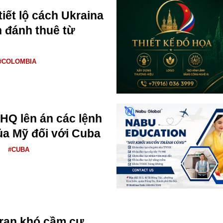
iết lộ cách Ukraina
h đánh thuê từ
#COLOMBIA
HQ lên án các lệnh
ủa Mỹ đối với Cuba
#CUBA
Iran khó cầm cự