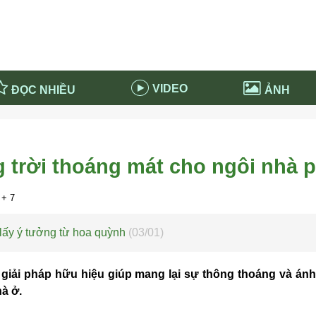
VIDEO
ĐỌC NHIỀU
ẢNH
in và ứng dụng
Tiêu điểm Covid-19
d-19 tại Nga
Thời sự
g trời thoáng mát cho ngôi nhà 
n nước Nga
NABU EDUCATION
 nước Nga
Tử vi hàng ngày
+ 7
 Nga - Việt Nam
Phân tích chính trị
 lấy ý tưởng từ hoa quỳnh
(03/01)
à giải pháp hữu hiệu giúp mang lại sự thông thoáng và án
hà ở.