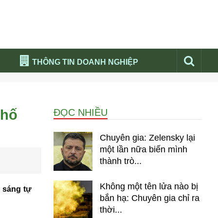
THÔNG TIN DOANH NGHIỆP
Đừng bỏ lỡ
Nổi bật báo nga
phố
ĐỌC NHIỀU
Thư viện media
Phân tích thị trường Nga 2026
Chuyên gia: Zelensky lại
một lần nữa biến mình
thành trò...
Không một tên lửa nào bị
h sáng tự
bắn hạ: Chuyên gia chỉ ra
thời...