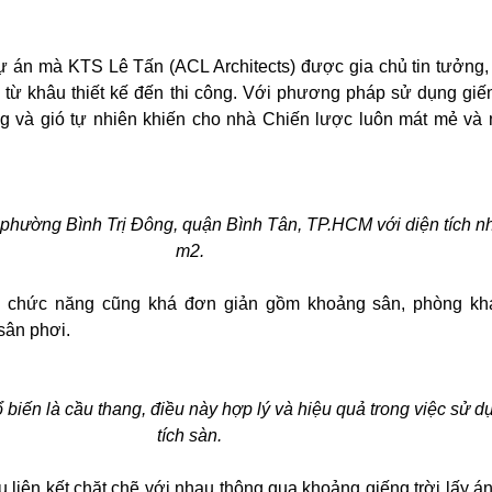
ự án mà KTS Lê Tấn (ACL Architects) được gia chủ tin tưởng,
 từ khâu thiết kế đến thi công. Với phương pháp sử dụng giến
ng và gió tự nhiên khiến cho nhà Chiến lược luôn mát mẻ và 
 phường Bình Trị Đông, quận Bình Tân, TP.HCM với diện tích n
m2.
 chức năng cũng khá đơn giản gồm khoảng sân, phòng khá
sân phơi.
phổ biến là cầu thang, điều này hợp lý và hiệu quả trong việc sử d
tích sàn.
 liên kết chặt chẽ với nhau thông qua khoảng giếng trời lấy á