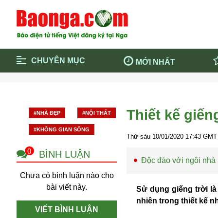
CHUYÊN MỤC
MỚI NHẤT
Trang chủ
Blockcha
Điểm tin chính
Dịch Covi
Thiết kế giến
#NHÀ ĐẸP
#NỘI THẤT
Cộng đồng
Thông ti
#KHÔNG GIAN SỐNG
Cuộc sống quanh ta
Khám phá
Thứ sáu 10/01/2020
17:43
GMT 
Quảng cáo
Chính trị
0
BÌNH LUẬN
Độc đáo với ngôi nhà
Chưa có bình luận nào cho
bài viết này.
Sử dụng giếng trời l
nhiên trong thiết kế n
VIẾT BÌNH LUẬN