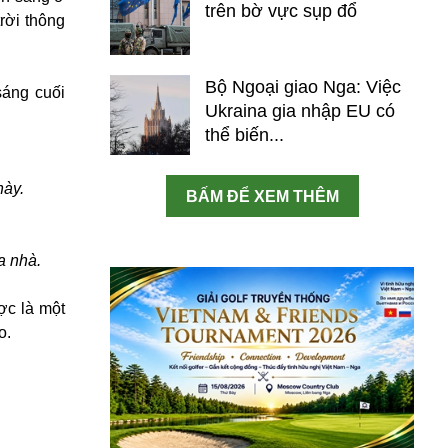
trên bờ vực sụp đổ
rời thông
Bộ Ngoại giao Nga: Việc
sáng cuối
Ukraina gia nhập EU có
thể biến...
này.
BẤM ĐỂ XEM THÊM
ữa nhà.
ợc là một
o.