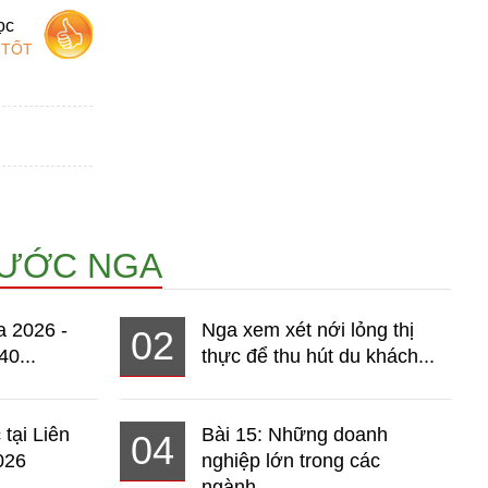
ọc
 TỐT
NƯỚC NGA
a 2026 -
Nga xem xét nới lỏng thị
02
40...
thực để thu hút du khách...
 tại Liên
Bài 15: Những doanh
04
026
nghiệp lớn trong các
ngành...