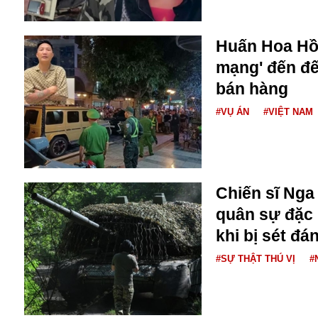
Bulagria
Huấn Hoa Hồn
mạng' đến đế
Crimea
Chính trị
bán hàng
Công nghệ
#VỤ ÁN
#VIỆT NAM
Chuyện hay
Chuyện lạ
Cuộc sống quanh ta
Casino
Chiến tranh thương mại
Chiến sĩ Nga
Chi hội phụ nữ TTTM Mátxcơva
quân sự đặc 
Chính trị Nga
khi bị sét đá
Chợ Vòm
Cảnh sát
#SỰ THẬT THÚ VỊ
#
Cấm bay
Cao tốc
Canada