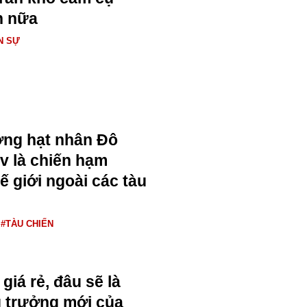
n nữa
N SỰ
ng hạt nhân Đô
v là chiến hạm
ế giới ngoài các tàu
#TÀU CHIẾN
giá rẻ, đâu sẽ là
 trưởng mới của