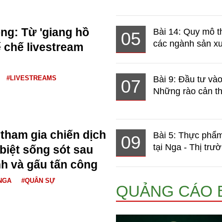
g: Từ 'giang hồ
Bài 14: Quy mô t
05
các ngành sản xuấ
 chế livestream
#LIVESTREAMS
Bài 9: Đầu tư và
07
Những rào cản th
 tham gia chiến dịch
Bài 5: Thực phẩm
09
tại Nga - Thị trườ
biệt sống sót sau
nh và gấu tấn công
NGA
#QUÂN SỰ
QUẢNG CÁO 