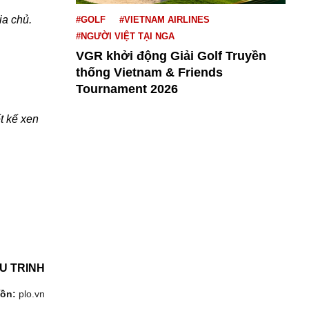
ia chủ.
#GOLF
#VIETNAM AIRLINES
#NGƯỜI VIỆT TẠI NGA
VGR khởi động Giải Golf Truyền
thống Vietnam & Friends
Tournament 2026
t kế xen
U TRINH
ồn:
plo.vn