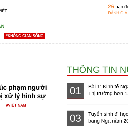
26
bạn đ
VIẾT
ĐÁNH GIÁ
AN
#KHÔNG GIAN SỐNG
THÔNG TIN 
xúc phạm người
Bài 1: Kinh tế Ng
01
Thị trường hơn 1
ị xử lý hình sự
G
#VIỆT NAM
Tuyển sinh đi học
03
bang Nga năm 2