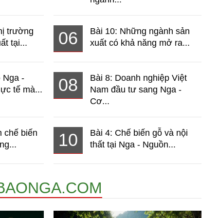
hị trường
Bài 10: Những ngành sản
06
t tại...
xuất có khả năng mở ra...
o Nga -
Bài 8: Doanh nghiệp Việt
08
ực tế mà...
Nam đầu tư sang Nga -
Cơ...
 chế biến
Bài 4: Chế biến gỗ và nội
10
ng...
thất tại Nga - Nguồn...
BAONGA.COM