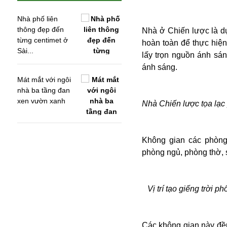
Nhà phố liên
thông đẹp đến
Nhà ở Chiến lược là d
từng centimet ở
hoàn toàn để thực hiện
Sài...
lấy trọn nguồn ánh sá
ánh sáng.
Mát mắt với ngôi
nhà ba tầng đan
xen vườn xanh
Nhà Chiến lược tọa lạc
Không gian các phòng
phòng ngủ, phòng thờ, 
An ninh
Anh
Australia
Vị trí tạo giếng trời 
Amazon
Army Games
Apple
Các không gian này đều