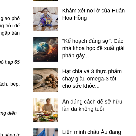
Khám xét nơi ở của Huấn
Hoa Hồng
 giao phó
g trời để
ngập tràn
"Kế hoạch đáng sợ": Các
nhà khoa học đề xuất giải
pháp gây...
hỏ hẹp 65
Hạt chia và 3 thực phẩm
chay giàu omega-3 tốt
ch, bếp,
cho sức khỏe...
Ăn đúng cách để sở hữu
làn da không tuổi
ụng diện
Liên minh châu Âu đang
nh sáng ở