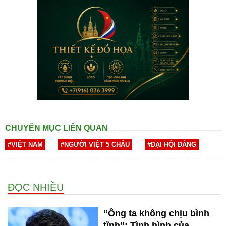
CHUYÊN MỤC LIÊN QUAN
#VIỆT NAM
#NGƯỜI VIỆT 5 CHÂU
#ĐẠI HỘI ĐẢNG
ĐỌC NHIỀU
“Ông ta không chịu bình
tĩnh”: Tình hình của