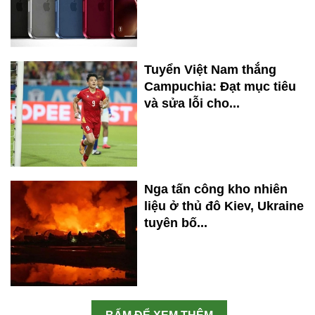
Tuyển Việt Nam thắng
Campuchia: Đạt mục tiêu
và sửa lỗi cho...
Nga tấn công kho nhiên
liệu ở thủ đô Kiev, Ukraine
tuyên bố...