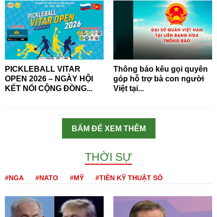
PICKLEBALL VITAR
Thông báo kêu gọi quyên
OPEN 2026 – NGÀY HỘI
góp hỗ trợ bà con người
KẾT NỐI CỘNG ĐỒNG...
Việt tại...
BẤM ĐỂ XEM THÊM
THỜI SỰ
#NGA
#NATO
#MỸ
#TIỀN KỸ THUẬT SỐ