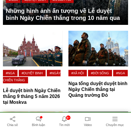
Những hình ảnh ấn tượng về Lễ duyệt
binh Ngày Chiến thắng trong 10 năm qua
#NGA
#DUYỆT BINH
#NGÀY
#XÃ HỘI
#ĐỜI SỐNG
#NGA
CHIẾN THẮNG
Nga tổng duyệt duyệt binh
Ngày Chiến thắng tại
Lễ duyệt binh Ngày Chiến
Quảng trường Đỏ
thắng 9 tháng 5 năm 2026
tại Moskva
8+
Chia sẻ
Bình luận
Tin mới
Video
Chuyên mục