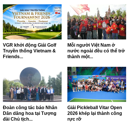
VGR khởi động Giải Golf
Mỗi người Việt Nam ở
Truyền thống Vietnam &
nước ngoài đều có thể trở
Friends...
thành một...
Đoàn công tác báo Nhân
Giải Pickleball Vitar Open
Dân dâng hoa tại Tượng
2026 khép lại thành công
đài Chủ tịch...
rực rỡ