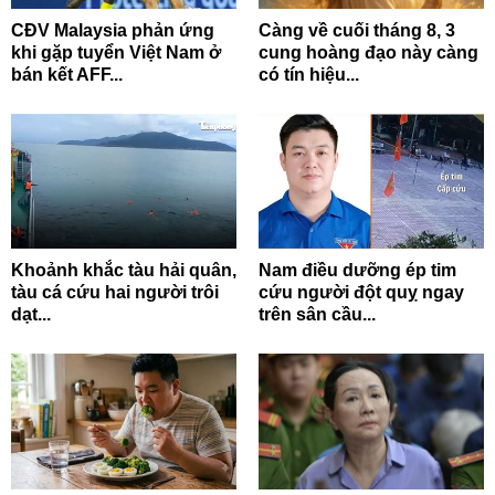
CĐV Malaysia phản ứng
Càng về cuối tháng 8, 3
khi gặp tuyển Việt Nam ở
cung hoàng đạo này càng
bán kết AFF...
có tín hiệu...
Khoảnh khắc tàu hải quân,
Nam điều dưỡng ép tim
tàu cá cứu hai người trôi
cứu người đột quỵ ngay
dạt...
trên sân cầu...