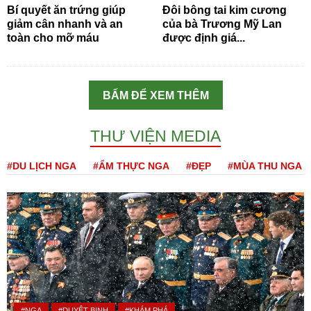
Bí quyết ăn trứng giúp
Đôi bông tai kim cương
giảm cân nhanh và an
của bà Trương Mỹ Lan
toàn cho mỡ máu
được định giá...
BẤM ĐỂ XEM THÊM
THƯ VIỆN MEDIA
#DU LỊCH NGA
#ẨM THỰC NGA
#ĐẸP
#MÙA THU NGA
#NGA
#DUYỆT BINH
#KHÁM PHÁ