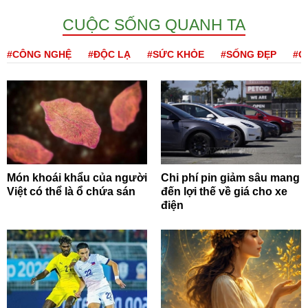
CUỘC SỐNG QUANH TA
#CÔNG NGHỆ
#ĐỘC LẠ
#SỨC KHỎE
#SỐNG ĐẸP
#Q
Món khoái khẩu của người
Chi phí pin giảm sâu mang
Việt có thể là ổ chứa sán
đến lợi thế về giá cho xe
điện