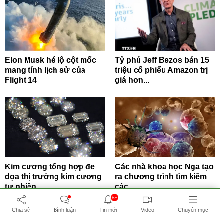
Elon Musk hé lộ cột mốc
Tỷ phú Jeff Bezos bán 15
mang tính lịch sử của
triệu cổ phiếu Amazon trị
Flight 14
giá hơn...
Kim cương tổng hợp đe
Các nhà khoa học Nga tạo
dọa thị trường kim cương
ra chương trình tìm kiếm
tự nhiên
các...
6+
Chia sẻ
Bình luận
Tin mới
Video
Chuyên mục