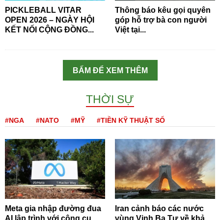
PICKLEBALL VITAR
Thông báo kêu gọi quyên
OPEN 2026 – NGÀY HỘI
góp hỗ trợ bà con người
KẾT NỐI CỘNG ĐỒNG...
Việt tại...
BẤM ĐỂ XEM THÊM
THỜI SỰ
#NGA
#NATO
#MỸ
#TIỀN KỸ THUẬT SỐ
Meta gia nhập đường đua
Iran cảnh báo các nước
AI lập trình với công cụ
vùng Vịnh Ba Tư về khả