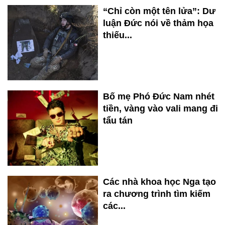
“Chỉ còn một tên lửa”: Dư
luận Đức nói về thảm họa
thiếu...
Bố mẹ Phó Đức Nam nhét
tiền, vàng vào vali mang đi
tẩu tán
Các nhà khoa học Nga tạo
ra chương trình tìm kiếm
các...