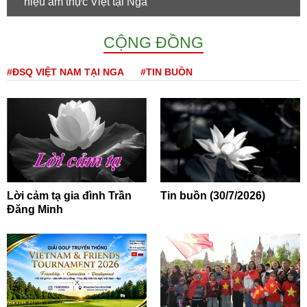
hiệu ẩm thực Việt tại Nga
CỘNG ĐỒNG
#ĐSQ VIỆT NAM TẠI NGA
#TIN BUỒN
Lời cảm tạ gia đình Trần
Tin buồn (30/7/2026)
Đăng Minh