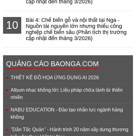
cập nhật đến tháng 3/2026)
Bài 4: Chế biến gỗ và nội thất tại Nga -
10
Nguồn tài nguyên lớn nhưng thiếu công
nghiệp chế biến sâu (Phân tích thị trường
cập nhật đến tháng 3/2026)
QUẢNG CÁO BAONGA.COM
THIẾT KẾ ĐỒ HỌA ỨNG DỤNG AI 2026
Album nhạc không lời: Liệu pháp chữa lành từ thiên
nhiên
NABU EDUCATION - Đào tạo nhân lực ngành hàng
không
''Dân Tộc Quán'' - Hành trình 20 năm xây dựng thương