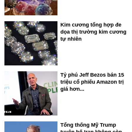
Kim cương tổng hợp đe
dọa thị trường kim cương
tự nhiên
Tỷ phú Jeff Bezos bán 15
triệu cổ phiếu Amazon trị
giá hơn...
Tổng thống Mỹ Trump