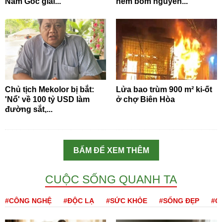
Năm Góc giải...
ném bom nguyên...
Chủ tịch Mekolor bị bắt:
Lửa bao trùm 900 m² ki-ốt
'Nổ' về 100 tỷ USD làm
ở chợ Biên Hòa
đường sắt,...
BẤM ĐỂ XEM THÊM
CUỘC SỐNG QUANH TA
#CÔNG NGHỆ
#ĐỘC LẠ
#SỨC KHỎE
#SỐNG ĐẸP
#Q