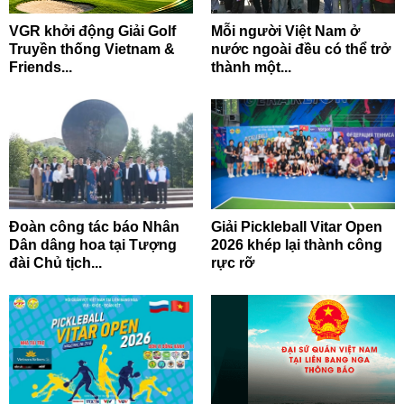
VGR khởi động Giải Golf
Mỗi người Việt Nam ở
Truyền thống Vietnam &
nước ngoài đều có thể trở
Friends...
thành một...
Đoàn công tác báo Nhân
Giải Pickleball Vitar Open
Dân dâng hoa tại Tượng
2026 khép lại thành công
đài Chủ tịch...
rực rỡ