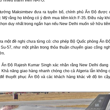
từ nhiều thành viên NATO.
 tướng Maksimtsev đưa ra tuyên bố, chính phủ Ấn Độ được 
c Mỹ rằng họ không có ý định mua tiêm kích F-35. Điều này kh
chọn duy nhất trong ngắn hạn nếu New Delhi muốn sở hữu tiêm
ra một đề nghị chưa từng có: cho phép Bộ Quốc phòng Ấn Độ
Su-57, như một phần trong thỏa thuận chuyển giao công ng
ớn.
 Ấn Độ Rajesh Kumar Singh xác nhận rằng New Delhi đang 
y. Khả năng giao hàng nhanh chóng cho cả Algeria lẫn không
t để thuyết phục Ấn Độ và các khách hàng khác về độ tin cậ