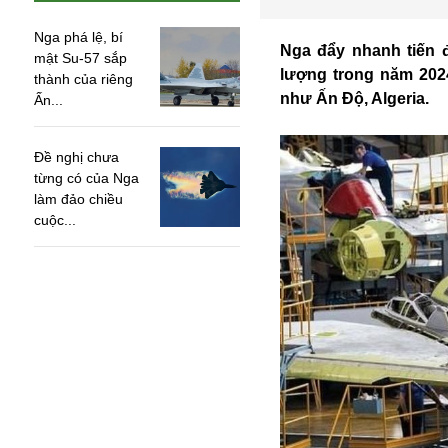
Nga phá lệ, bí
Nga đẩy nhanh tiến đ
mật Su-57 sắp
lượng trong năm 202
thành của riêng
như Ấn Độ, Algeria.
Ấn...
Đề nghị chưa
từng có của Nga
làm đảo chiều
cuộc...
An ninh
Anh
Australia
Amazon
Army Games
Apple