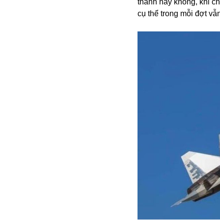
thành hay không, khi c
cụ thể trong mỗi đợt vẫn
Bói toán
Bóng đá
Bill Gates
BĐS
Bí ẩn
Bitcoin
Bamboo Airways
Báo Nga có gì?
Biển Đông
Barrack Obama
Bắc Kinh