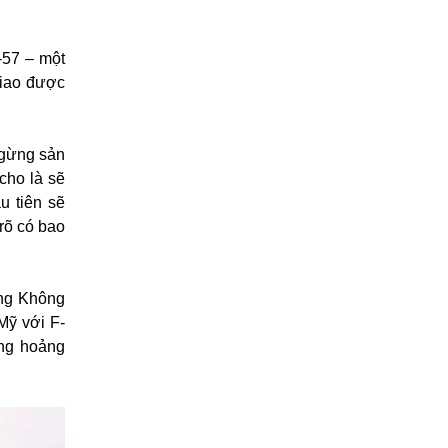
-57 – một
giao được
ngừng sản
cho là sẽ
u tiên sẽ
rõ có bao
ợng Không
Mỹ với F-
ủng hoảng