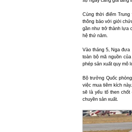
sự ngày càng gia tăng 
Campuchia
Chính phủ
Cùng thời điểm Trung
Chính sách
thông báo với giới chứ
Covid-19
gần như trở thành lựa 
Cổ phiếu
hệ thứ năm.
Cuốn sách
Donald Trump
Công dân
Du lịch Nga
Vào tháng 5, Nga đưa 
Chống dịch
Du lịch
toàn bộ mã nguồn của 
Cuộc sống
Du học
phép sản xuất quy mô l
Cà phê
Du học Tâm Phong
Camera
Donbass
Bộ trưởng Quốc phòng
Công nghiệp
Diễn viên
việc mua tiêm kích nà
Covid-19 tại Nga
Elon Musk
Dubai
sẽ là yếu tố then chố
Chiến tranh lạnh
Emmanuel Macron
Do thái
chuyền sản xuất.
CIA
Estonia
Doanh nghiệp
ECOWAS
Dạy con
Du khách Nga
Du học sinh