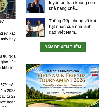
tuyên bố Iran không còn
khả năng chế...
Thông điệp chống vũ khí
MW.
hạt nhân của nhà lãnh
đạo Việt Nam...
tsev, xác
c máy bay
BẤM ĐỂ XEM THÊM
ũ trụ Nga
 giao các
 khí siêu
g 67% sản
 năm 2023
bay từ 22
được hoàn