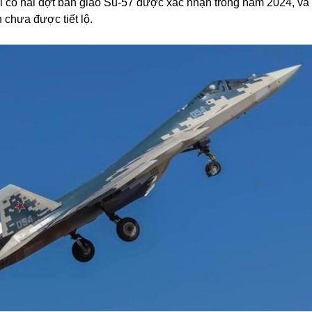
hỉ có hai đợt bàn giao Su-57 được xác nhận trong năm 2024, và
 chưa được tiết lộ.