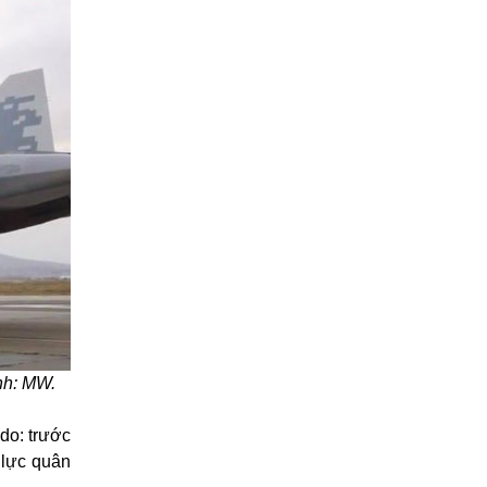
nh: MW.
do: trước
 lực quân