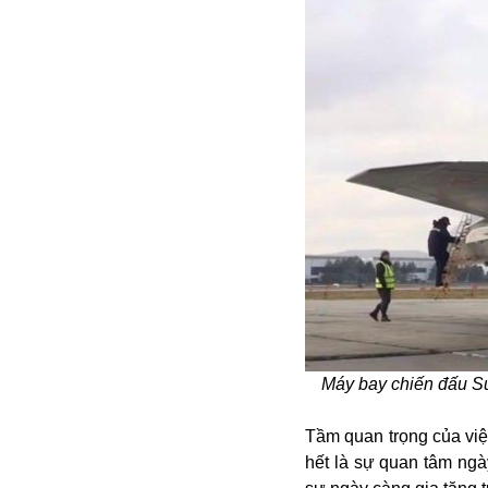
Bulagria
Crimea
Chính trị
Công nghệ
Chuyện hay
Chuyện lạ
Cuộc sống quanh ta
Casino
Chiến tranh thương mại
Chi hội phụ nữ TTTM Mátxcơva
Chính trị Nga
Chợ Vòm
Máy bay chiến đấu S
Cảnh sát
Cấm bay
Tầm quan trọng của việc
Cao tốc
hết là sự quan tâm ngà
Canada