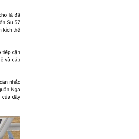
cho là đã
iến Su-57
 kích thế
 tiếp cận
hệ và cấp
cân nhắc
 quân Nga
y của dây