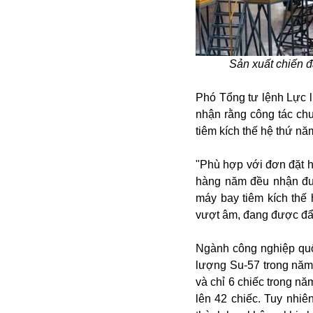
Alibaba
Angela Merkel
Aeroflot
ASEAN
Sản xuất chiến 
Argentina
Ai
Phó Tổng tư lệnh Lực 
Azovstal
nhận rằng công tác ch
tiêm kích thế hệ thứ nă
"Phù hợp với đơn đặt 
hàng năm đều nhận đượ
máy bay tiêm kích thế 
vượt âm, đang được đẩy
Ngành công nghiệp quố
lượng Su-57 trong năm 
và chỉ 6 chiếc trong n
lên 42 chiếc. Tuy nhiê