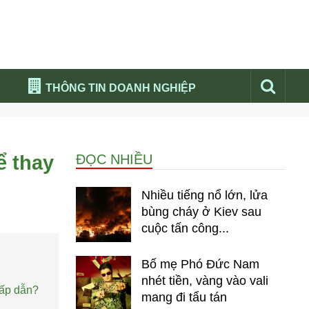
THÔNG TIN DOANH NGHIỆP
Đừng bỏ lỡ
Nổi bật báo nga
ể thay
ĐỌC NHIỀU
Thư viện media
Phân tích thị trường Nga 2026
Nhiều tiếng nổ lớn, lửa
bùng cháy ở Kiev sau
cuộc tấn công...
Bố mẹ Phó Đức Nam
nhét tiền, vàng vào vali
hấp dẫn?
mang đi tẩu tán