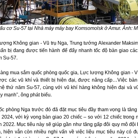
đấu cơ Su-57 tại Nhà máy máy bay Komsomolsk ở Amur. Ảnh: 
lượng Không gian - Vũ trụ Nga, Trung tướng Alexander Maksim
uẩn bị đang được tiến hành để đẩy nhanh tốc độ bàn giao cá
m Su-57.
hàng mua sắm quốc phòng quốc gia, Lực lượng Không gian - V
c các vũ khí và thiết bị hiện đại, được nâng cấp…Việc bàn
hệ thứ năm Su-57, cùng với vũ khí hàng không hiện đại và vũ
 mạnh", ông phát biểu.
c phòng Nga trước đó đã đặt mục tiêu đầy tham vọng là tăn
2024, với kỳ vọng bàn giao 20 chiếc – so với 12 chiếc trong
ăm 2022. Mục tiêu này sẽ giúp gần như tăng gấp đôi quy mô đội 
n, hiện vẫn còn nhiều nghi vấn về việc liệu mục tiêu này có 