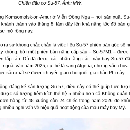
Chiến đấu cơ Su-57. Ảnh: MW.
ng Komsomolsk-on-Amur ở Viễn Đông Nga – nơi sản xuất Su
khánh thành vào tháng 8, làm dấy lên khả năng tốc độ bàn 
 sự mở rộng này.
ạo ra sự không chắc chắn là việc liệu Su-57 phiên bản gốc sẽ 
ay không, bởi một phiên bản nâng cấp sâu – Su-57M1 – được 
yền lắp ráp. Dù đã được xác nhận rằng các máy bay Su-57 đầ
 ngoài vào năm 2025, cụ thể là sang Algeria, nhưng vẫn chưa 
ược sản xuất sẽ được chuyển giao cho quốc gia châu Phi này.
ộng đáng kể sản lượng Su-57, điều này có thể giúp Lực lư
n được số lượng tiêm kích thế hệ 5 nhiều hơn cả Không quân 
m đơn hàng từ 48 xuống còn 24 chiếc trong năm 2026 do kh
 nhiều nghi vấn về hiệu quả hoạt động của mẫu máy bay Mỹ.