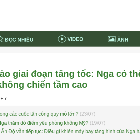
VIDEO
ĐỌC NHIỀU
ẢNH
in và ứng dụng
Tiêu điểm Covid-19
d-19 tại Nga
Thời sự
o giai đoạn tăng tốc: Nga có th
n nước Nga
NABU EDUCATION
 không chiến tầm cao
 nước Nga
Tử vi hàng ngày
 Nga - Việt Nam
Phân tích chính trị
+ 7
trong các cuộc tấn công quy mô lớn?
(23/07)
 Nga thăm dò điểm yếu phòng không Mỹ?
(19/07)
n Độ vẫn tiếp tục: Điều gì khiến máy bay tàng hình của Nga 