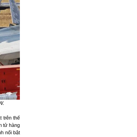
W.
 trên thế
n tử hàng
h nổi bật