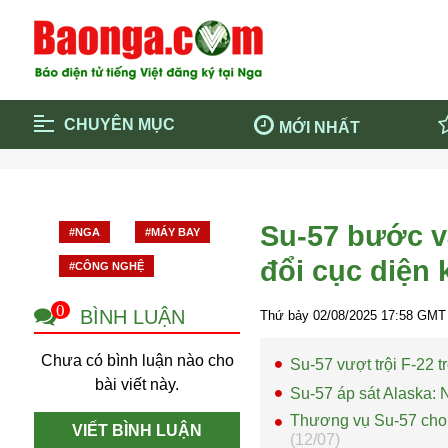
CHUYÊN MỤC
MỚI NHẤT
Trang chủ
Blockcha
Điểm tin chính
Dịch Covi
Su-57 bước và
#NGA
#MÁY BAY
Cộng đồng
Thông ti
đổi cục diện
#CÔNG NGHỆ
Cuộc sống quanh ta
Khám phá
Quảng cáo
Chính trị
0
BÌNH LUẬN
Thứ bảy 02/08/2025
17:58
GMT 
Chưa có bình luận nào cho
Su-57 vượt trội F-22 
bài viết này.
Su-57 áp sát Alaska:
Thương vụ Su-57 cho Ấ
VIẾT BÌNH LUẬN
(12/07)