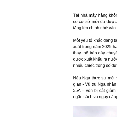
Buôn bán ở Nga
Bộ Quốc phòng
Tại nhà máy hàng khô
Bác Hồ
số cơ sở mới đã được 
Bộ Y tế
tăng lên chính nhờ vào
Bão tuyết
Bệnh viện
Một yếu tố khác đang t
Bản quyền
xuất trong năm 2025 h
Bảo tàng
thay thế trên dây chu
Blockchain
được xuất khẩu ra nước
Bộ Ngoại giao
nhiêu chiếc trong số đ
Bình Dương
Biển Đen
Nếu Nga thực sự mở r
Boeing
gian - Vũ trụ Nga nhậ
Bình Định
35A – vốn bị cắt giả
Bulgaria
ngân sách và ngày càng
Biến chủng
Baikal
Bakhmut