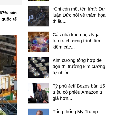
“Chỉ còn một tên lửa”: Dư
 67% sản
luận Đức nói về thảm họa
 quốc tế
thiếu...
Các nhà khoa học Nga
tạo ra chương trình tìm
kiếm các...
Kim cương tổng hợp đe
dọa thị trường kim cương
tự nhiên
Tỷ phú Jeff Bezos bán 15
triệu cổ phiếu Amazon trị
giá hơn...
Tổng thống Mỹ Trump