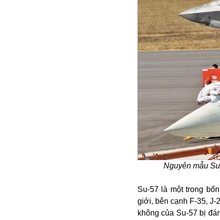
Dịch vụ
Diego Maradona
Di cư
Facebook
Dòng chảy phương Bắc 1
FED
Dải Gaza
Fansipan
F0
FLC
F-16
Nguyên mẫu Su-5
Gương sáng
Golf
Su-57 là một trong bốn
Giáng sinh
giới, bên cạnh F-35, J-
GDP
không của Su-57 bị đán