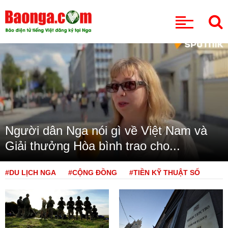
CHUYÊN MỤC
Người dân Nga nói gì về Việt Nam và
Giải thưởng Hòa bình trao cho...
#DU LỊCH NGA
#CỘNG ĐỒNG
#TIỀN KỸ THUẬT SỐ