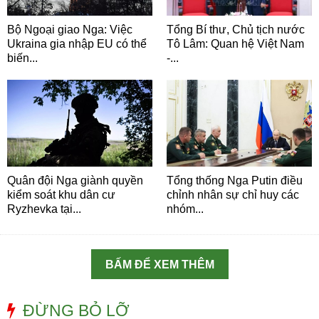
Bộ Ngoại giao Nga: Việc
Tổng Bí thư, Chủ tịch nước
Ukraina gia nhập EU có thể
Tô Lâm: Quan hệ Việt Nam
biến...
-...
Quân đội Nga giành quyền
Tổng thống Nga Putin điều
kiểm soát khu dân cư
chỉnh nhân sự chỉ huy các
Ryzhevka tại...
nhóm...
BẤM ĐỂ XEM THÊM
ĐỪNG BỎ LỠ