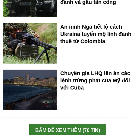
đánh và gấu tấn công
An ninh Nga tiết lộ cách
Ukraina tuyển mộ lính đánh
thuê từ Colombia
Chuyên gia LHQ lên án các
lệnh trừng phạt của Mỹ đối
với Cuba
BẤM ĐỂ XEM THÊM (70 TIN)