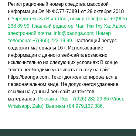
Регистрационный номер средства массовой
информации Эл № ФС77-73891 от 29 октября 2018
г.
Учредитель Ха Вьет Лонг, номер телефона: +7(905)
238 89 99.
Главный редактор: Чан Тхи Тху Ха: Адрес
электронной почты: info@baonga.com; Номер
телефона: +7(960) 222 19 99.
Настоящий ресурс
содержит материалы 16+. Использование
информации с данного веб-сайта возможно
исключительно на следующих условиях: В конце
текста необходимо указывать ссылку на сайт
https://baonga.com. Текст должен копироваться в
первоначальном виде. Не допускается удаление
ссылки на данный веб-сайт из текстов
материалов.
Реклама: Rus +7(926) 282 29 86 (Viber,
Whatsapp, Zalo); Вьетнам +84.979.137.386.