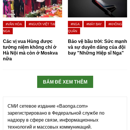
#VĂN HÓA
#NGƯỜI VIỆT TẠI
#NGA
#MÁY BAY
#KHÔNG
NGA
QUÂN
Các vị vua Hùng được
Bảo vệ bầu trời: Sức mạnh
tưởng niệm không chỉ ở
và sự duyên dáng của đội
Hà Nội mà còn ở Moskva
bay "Những Hiệp sĩ Nga"
nữa
BẤM ĐỂ XEM THÊM
СМИ сетевое издание «Baonga.com»
зарегистрировано в Федеральной службе по
надзору в сфере связи, информационных
технологий и массовых коммуникаций.