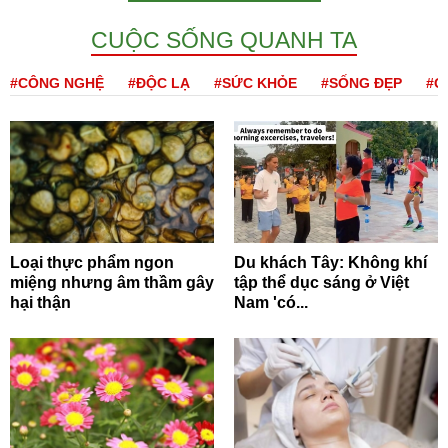
CUỘC SỐNG QUANH TA
#CÔNG NGHỆ
#ĐỘC LẠ
#SỨC KHỎE
#SỐNG ĐẸP
#Q
Loại thực phẩm ngon
Du khách Tây: Không khí
miệng nhưng âm thầm gây
tập thể dục sáng ở Việt
hại thận
Nam 'có...