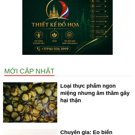
MỚI CẬP NHẬT
Loại thực phẩm ngon
miệng nhưng âm thầm gây
hại thận
Chuyên gia: Eo biển