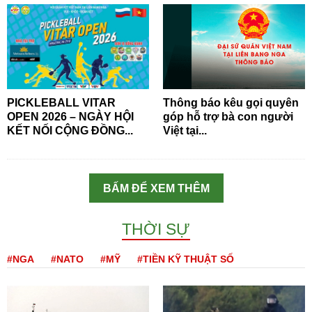
PICKLEBALL VITAR
Thông báo kêu gọi quyên
OPEN 2026 – NGÀY HỘI
góp hỗ trợ bà con người
KẾT NỐI CỘNG ĐỒNG...
Việt tại...
BẤM ĐỂ XEM THÊM
THỜI SỰ
#NGA
#NATO
#MỸ
#TIỀN KỸ THUẬT SỐ