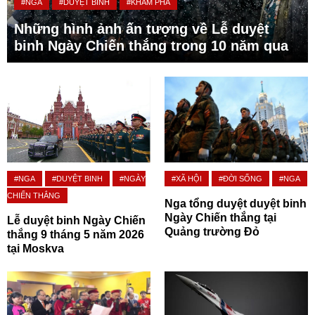
#NGA
#DUYỆT BINH
#KHÁM PHÁ
Những hình ảnh ấn tượng về Lễ duyệt
binh Ngày Chiến thắng trong 10 năm qua
#NGA
#DUYỆT BINH
#NGÀY
#XÃ HỘI
#ĐỜI SỐNG
#NGA
CHIẾN THẮNG
Nga tổng duyệt duyệt binh
Ngày Chiến thắng tại
Lễ duyệt binh Ngày Chiến
Quảng trường Đỏ
thắng 9 tháng 5 năm 2026
tại Moskva