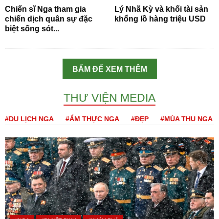
Chiến sĩ Nga tham gia
Lý Nhã Kỳ và khối tài sản
chiến dịch quân sự đặc
khổng lồ hàng triệu USD
biệt sống sót...
BẤM ĐỂ XEM THÊM
THƯ VIỆN MEDIA
#DU LỊCH NGA
#ẨM THỰC NGA
#ĐẸP
#MÙA THU NGA