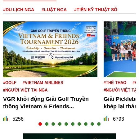
#DU LỊCH NGA
#LUẬT NGA
#TIỀN KỸ THUẬT SỐ
#GOLF
#VIETNAM AIRLINES
#THỂ THAO
#V
#NGƯỜI VIỆT TẠI NGA
#NGƯỜI VIỆT TẠI
VGR khởi động Giải Golf Truyền
Giải Pickleba
thống Vietnam & Friends...
khép lại thà
5256
6793