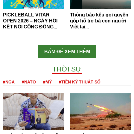
PICKLEBALL VITAR
Thông báo kêu gọi quyên
OPEN 2026 – NGÀY HỘI
góp hỗ trợ bà con người
KẾT NỐI CỘNG ĐỒNG...
Việt tại...
BẤM ĐỂ XEM THÊM
THỜI SỰ
#NGA
#NATO
#MỸ
#TIỀN KỸ THUẬT SỐ