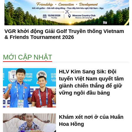
VGR khởi động Giải Golf Truyền thống Vietnam
& Friends Tournament 2026
MỚI CẬP NHẬT
HLV Kim Sang Sik: Đội
tuyển Việt Nam quyết tâm
giành chiến thắng để giữ
vững ngôi đầu bảng
Khám xét nơi ở của Huấn
Hoa Hồng