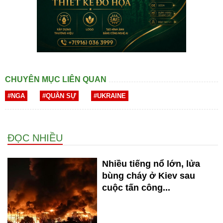
CHUYÊN MỤC LIÊN QUAN
#NGA
#QUÂN SỰ
#UKRAINE
ĐỌC NHIỀU
Nhiều tiếng nổ lớn, lửa
bùng cháy ở Kiev sau
cuộc tấn công...