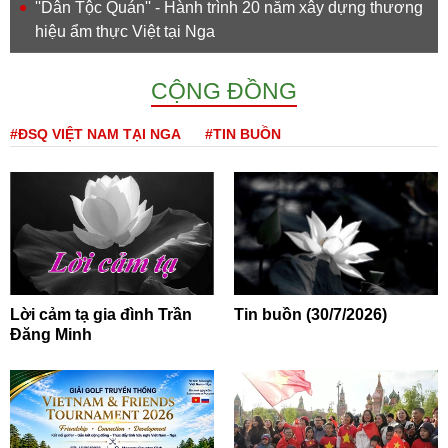
''Dân Tộc Quán'' - Hành trình 20 năm xây dựng thương
hiệu ẩm thực Việt tại Nga
CỘNG ĐỒNG
#ĐSQ VIỆT NAM TẠI NGA
#TIN BUỒN
Lời cảm tạ gia đình Trần
Tin buồn (30/7/2026)
Đăng Minh