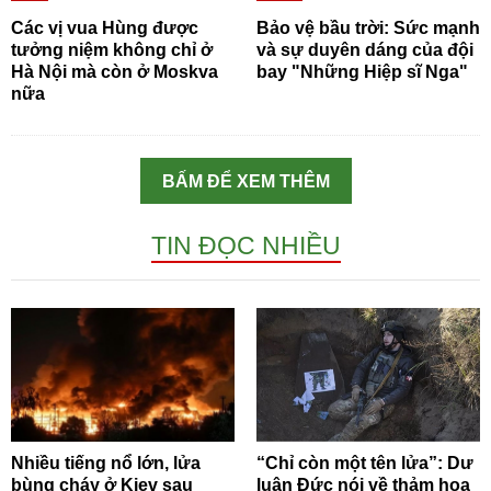
Các vị vua Hùng được
Bảo vệ bầu trời: Sức mạnh
tưởng niệm không chỉ ở
và sự duyên dáng của đội
Hà Nội mà còn ở Moskva
bay "Những Hiệp sĩ Nga"
nữa
BẤM ĐỂ XEM THÊM
TIN ĐỌC NHIỀU
Nhiều tiếng nổ lớn, lửa
“Chỉ còn một tên lửa”: Dư
bùng cháy ở Kiev sau
luận Đức nói về thảm họa