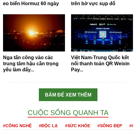
eo biển Hormuz 60 ngày
trên bờ vực sụp đổ
Nga tấn công vào các
Việt Nam-Trung Quốc kết
trung tâm hậu cần trọng
nối thanh toán QR Weixin
yếu làm đẩy...
Pay...
BẤM ĐỂ XEM THÊM
CUỘC SỐNG QUANH TA
#CÔNG NGHỆ
#ĐỘC LẠ
#SỨC KHỎE
#SỐNG ĐẸP
#Q