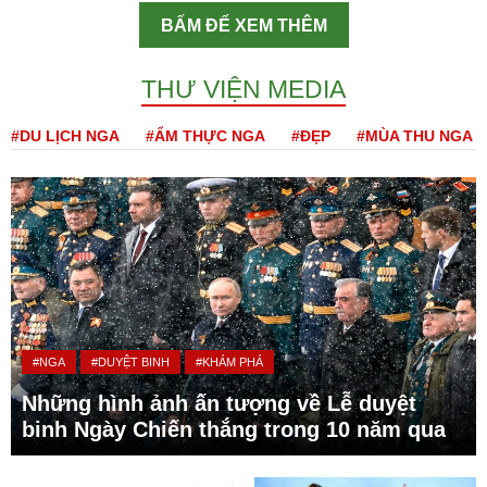
BẤM ĐỂ XEM THÊM
THƯ VIỆN MEDIA
#DU LỊCH NGA
#ẨM THỰC NGA
#ĐẸP
#MÙA THU NGA
#NGA
#DUYỆT BINH
#KHÁM PHÁ
Những hình ảnh ấn tượng về Lễ duyệt
binh Ngày Chiến thắng trong 10 năm qua