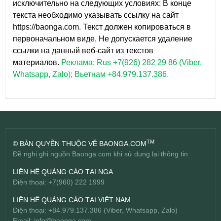
исключительно на следующих условиях: В конце
текста необходимо указывать ссылку на сайт
https://baonga.com. Текст должен копироваться в
первоначальном виде. Не допускается удаление
ссылки на данный веб-сайт из текстов
материалов.
Реклама: Rus +7(926) 282 29 86 (Viber,
Whatsapp, Zalo); Вьетнам +84.979.137.386.
TM
© BẢN QUYỀN THUỘC VỀ BAONGA.COM
Đề nghị ghi nguồn Baonga.com khi sử dụng lại thông tin
LIÊN HỆ QUẢNG CÁO TẠI NGA
Điện thoại: +7(960) 222 1999
LIÊN HỆ QUẢNG CÁO TẠI VIỆT NAM
Điện thoại: +84.979.137.386 (Viber, Whatsapp, Zalo)
Email:
info@baonga.com