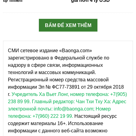
tự nhiên
giá hơn 4 tỷ USD
BẤM ĐỂ XEM THÊM
СМИ сетевое издание «Baonga.com»
зарегистрировано в Федеральной службе по
надзору в сфере связи, информационных
технологий и массовых коммуникаций.
Регистрационный номер средства массовой
информации Эл № ФС77-73891 от 29 октября 2018
г.
Учредитель Ха Вьет Лонг, номер телефона: +7(905)
238 89 99.
Главный редактор: Чан Тхи Тху Ха: Адрес
электронной почты: info@baonga.com; Номер
телефона: +7(960) 222 19 99.
Настоящий ресурс
содержит материалы 16+. Использование
информации с данного веб-сайта возможно