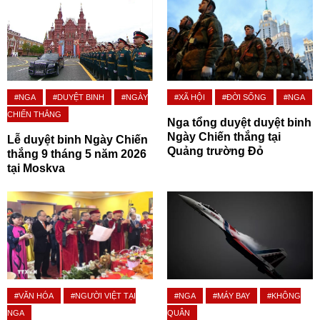
#NGA
#DUYỆT BINH
#NGÀY
#XÃ HỘI
#ĐỜI SỐNG
#NGA
CHIẾN THẮNG
Nga tổng duyệt duyệt binh
Ngày Chiến thắng tại
Lễ duyệt binh Ngày Chiến
Quảng trường Đỏ
thắng 9 tháng 5 năm 2026
tại Moskva
#VĂN HÓA
#NGƯỜI VIỆT TẠI
#NGA
#MÁY BAY
#KHÔNG
NGA
QUÂN