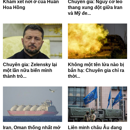
Khám xét nơi ở của Huấn
Chuyên gia: Nguy cơ leo
Hoa Hồng
thang xung đột giữa Iran
và Mỹ đe...
Chuyên gia: Zelensky lại
Không một tên lửa nào bị
một lần nữa biến mình
bắn hạ: Chuyên gia chỉ ra
thành trò...
thời...
Iran, Oman thống nhất mở
Liên minh châu Âu đang