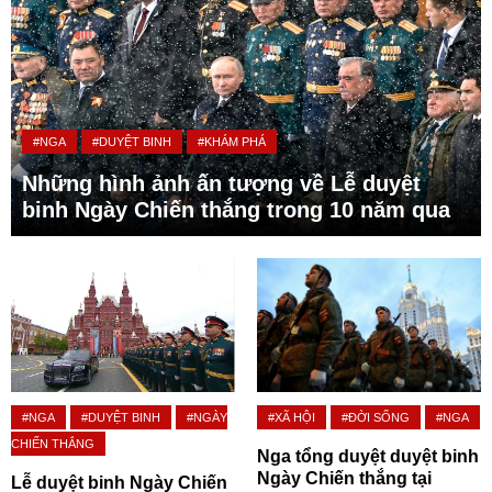
#NGA
#DUYỆT BINH
#KHÁM PHÁ
Những hình ảnh ấn tượng về Lễ duyệt
binh Ngày Chiến thắng trong 10 năm qua
#NGA
#DUYỆT BINH
#NGÀY
#XÃ HỘI
#ĐỜI SỐNG
#NGA
CHIẾN THẮNG
Nga tổng duyệt duyệt binh
Ngày Chiến thắng tại
Lễ duyệt binh Ngày Chiến