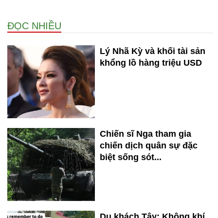
ĐỌC NHIỀU
Lý Nhã Kỳ và khối tài sản
khổng lồ hàng triệu USD
Chiến sĩ Nga tham gia
chiến dịch quân sự đặc
biệt sống sót...
Du khách Tây: Không khí