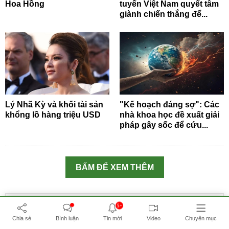
Hoa Hồng
tuyển Việt Nam quyết tâm
giành chiến thắng để...
Lý Nhã Kỳ và khối tài sản
"Kế hoạch đáng sợ": Các
khổng lồ hàng triệu USD
nhà khoa học đề xuất giải
pháp gây sốc để cứu...
BẤM ĐỂ XEM THÊM
5+
СМИ сетевое издание «Baonga.com»
Chia sẻ
Bình luận
Tin mới
Video
Chuyên mục
зарегистрировано в Федеральной службе по