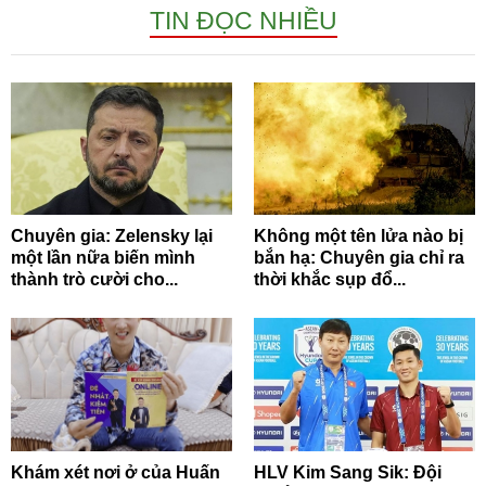
TIN ĐỌC NHIỀU
Chuyên gia: Zelensky lại
Không một tên lửa nào bị
một lần nữa biến mình
bắn hạ: Chuyên gia chỉ ra
thành trò cười cho...
thời khắc sụp đổ...
Khám xét nơi ở của Huấn
HLV Kim Sang Sik: Đội