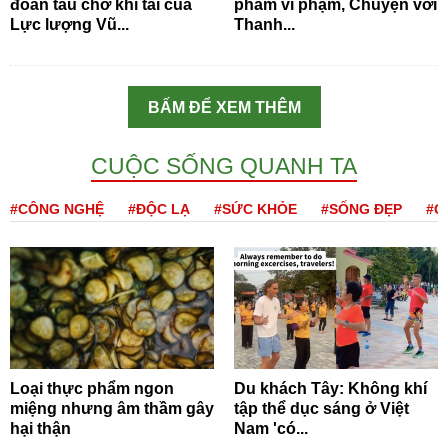
đoàn tàu chở khí tài của
phẩm vi phạm, Chuyện với
Lực lượng Vũ...
Thanh...
BẤM ĐỂ XEM THÊM
CUỘC SỐNG QUANH TA
#CÔNG NGHỆ
#ĐỘC LẠ
#SỨC KHỎE
#SỐNG ĐẸP
#Q
Loại thực phẩm ngon
Du khách Tây: Không khí
miệng nhưng âm thầm gây
tập thể dục sáng ở Việt
hại thận
Nam 'có...