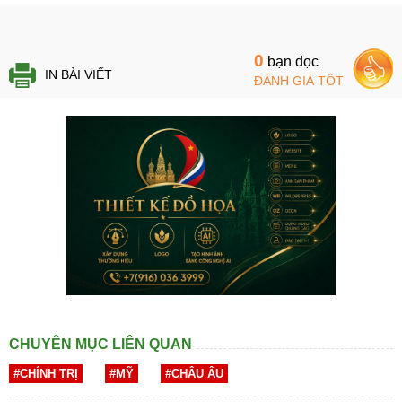
0
bạn đọc
IN BÀI VIẾT
ĐÁNH GIÁ TỐT
CHUYÊN MỤC LIÊN QUAN
#CHÍNH TRỊ
#MỸ
#CHÂU ÂU