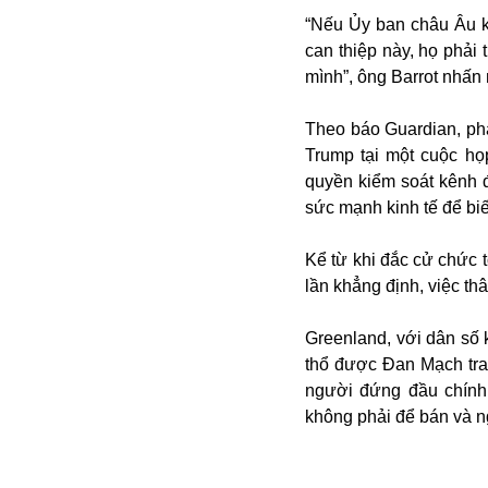
“Nếu Ủy ban châu Âu k
can thiệp này, họ phải
mình”, ông Barrot nhấn
Theo báo Guardian, ph
Trump tại một cuộc họ
quyền kiểm soát kênh
sức mạnh kinh tế để b
Bói toán
Bóng đá
Kể từ khi đắc cử chức 
Bill Gates
lần khẳng định, việc thâ
BĐS
Bí ẩn
Greenland, với dân số 
Bitcoin
thổ được Đan Mạch tra
Bamboo Airways
người đứng đầu chính
Báo Nga có gì?
không phải để bán và n
Biển Đông
Barrack Obama
Bắc Kinh