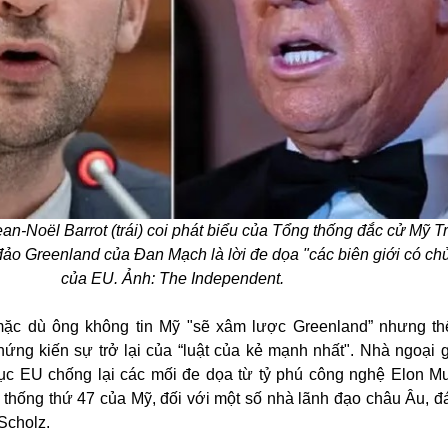
n-Noël Barrot (trái) coi phát biểu của Tổng thống đắc cử Mỹ 
o Greenland của Đan Mạch là lời đe dọa "các biên giới có ch
của EU. Ảnh: The Independent.
mặc dù ông không tin Mỹ "sẽ xâm lược Greenland” nhưng th
ứng kiến sự trở lại của “luật của kẻ mạnh nhất". Nhà ngoại 
ục EU chống lại các mối đe dọa từ tỷ phú công nghệ Elon M
 thống thứ 47 của Mỹ, đối với một số nhà lãnh đạo châu Âu, đ
Scholz.