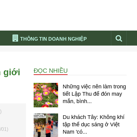
THÔNG TIN DOANH NGHIỆP
Đừng bỏ lỡ
Nổi bật báo nga
 giới
ĐỌC NHIỀU
Thư viện media
Phân tích thị trường Nga 2026
Những việc nên làm trong
tiết Lập Thu để đón may
mắn, bình...
)
Du khách Tây: Không khí
tập thể dục sáng ở Việt
/01)
Nam 'có...