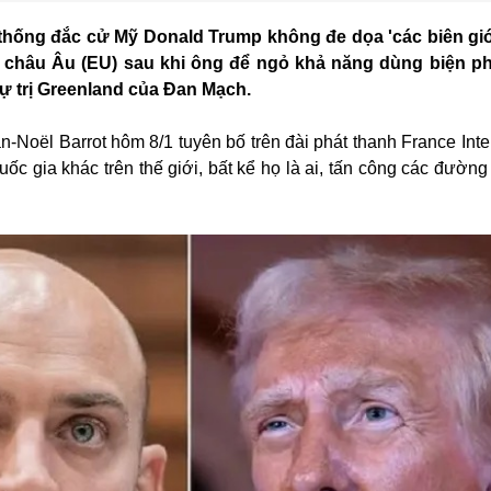
hống đắc cử Mỹ Donald Trump không đe dọa 'các biên giớ
h châu Âu (EU) sau khi ông để ngỏ khả năng dùng biện p
ự trị Greenland của Đan Mạch.
-Noël Barrot hôm 8/1 tuyên bố trên đài phát thanh France Inte
c gia khác trên thế giới, bất kể họ là ai, tấn công các đường 
.