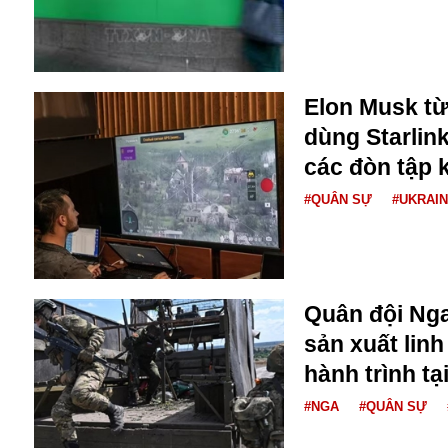
Bulagria
Crimea
Elon Musk từ
Chính trị
dùng Starlin
Công nghệ
các đòn tập 
Chuyện hay
Chuyện lạ
#QUÂN SỰ
#UKRAI
Cuộc sống quanh ta
Casino
Chiến tranh thương mại
Chi hội phụ nữ TTTM Mátxcơva
Chính trị Nga
Quân đội Nga
Chợ Vòm
sản xuất linh
Cảnh sát
hành trình tạ
Cấm bay
Cao tốc
#NGA
#QUÂN SỰ
Canada