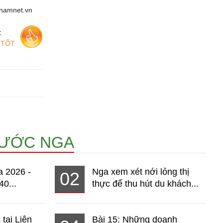
tnamnet.vn
c
 TỐT
NƯỚC NGA
a 2026 -
Nga xem xét nới lỏng thị
02
40...
thực để thu hút du khách...
 tại Liên
Bài 15: Những doanh