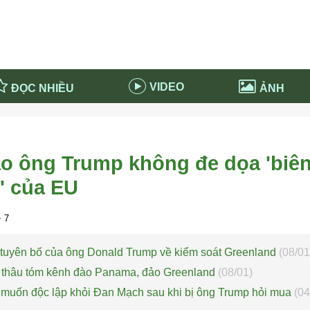
VIDEO
ĐỌC NHIỀU
ẢNH
in và ứng dụng
Tiêu điểm Covid-19
d-19 tại Nga
Thời sự
o ông Trump không đe dọa 'biên
n nước Nga
NABU EDUCATION
' của EU
 nước Nga
Tử vi hàng ngày
 Nga - Việt Nam
Phân tích chính trị
 7
tuyên bố của ông Donald Trump về kiểm soát Greenland
(08/01
 thâu tóm kênh đào Panama, đảo Greenland
(08/01)
muốn độc lập khỏi Đan Mạch sau khi bị ông Trump hỏi mua
(04