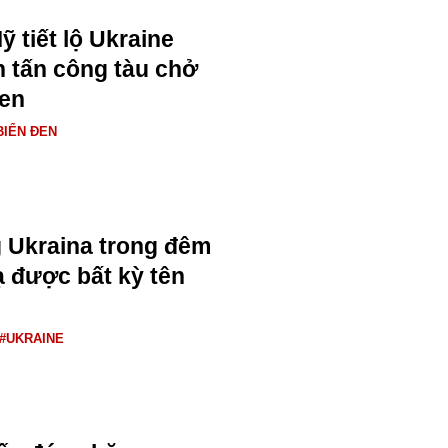
 tiết lộ Ukraine
h tấn công tàu chở
Đen
BIỂN ĐEN
 Ukraina trong đêm
 được bất kỳ tên
#UKRAINE