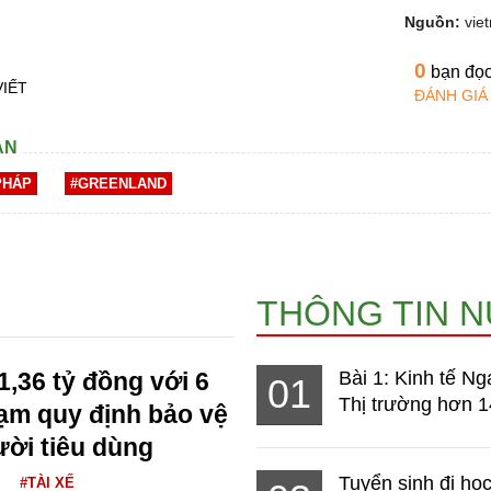
Nguồn:
vie
0
bạn đọ
VIẾT
ĐÁNH GIÁ
AN
PHÁP
#GREENLAND
THÔNG TIN 
1,36 tỷ đồng với 6
Bài 1: Kinh tế Ng
01
Thị trường hơn 1
hạm quy định bảo vệ
ười tiêu dùng
Tuyển sinh đi học
#TÀI XẾ