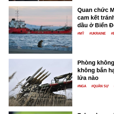
Dịch vụ
Diego Maradona
Quan chức Mỹ
Di cư
Facebook
cam kết trán
Dòng chảy phương Bắc 1
FED
dầu ở Biển 
Dải Gaza
Fansipan
F0
#MỸ
#UKRAINE
#
FLC
F-16
Phòng không
không bắn hạ
lửa nào
#NGA
#QUÂN SỰ
Gương sáng
Golf
Giáng sinh
GDP