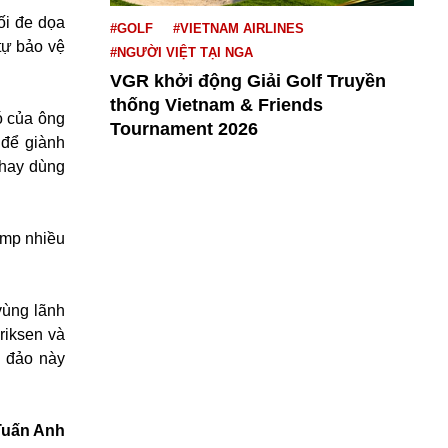
ối đe dọa
#GOLF
#VIETNAM AIRLINES
tự bảo vệ
#NGƯỜI VIỆT TẠI NGA
VGR khởi động Giải Golf Truyền
thống Vietnam & Friends
ó của ông
Tournament 2026
 để giành
 hay dùng
ump nhiều
vùng lãnh
riksen và
 đảo này
Tuấn Anh