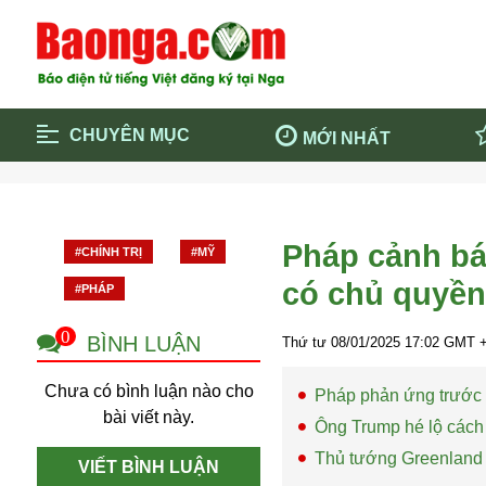
CHUYÊN MỤC
MỚI NHẤT
Trang chủ
Blockcha
Điểm tin chính
Dịch Covi
Pháp cảnh bá
#CHÍNH TRỊ
#MỸ
Cộng đồng
Thông ti
có chủ quyền
#PHÁP
Cuộc sống quanh ta
Khám phá
Quảng cáo
Chính trị
0
BÌNH LUẬN
Thứ tư 08/01/2025
17:02
GMT +
Chưa có bình luận nào cho
Pháp phản ứng trước 
bài viết này.
Ông Trump hé lộ cách
Thủ tướng Greenland 
VIẾT BÌNH LUẬN