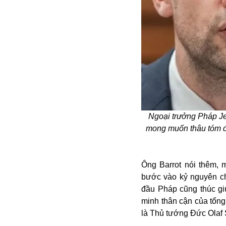
Alibaba
Angela Merkel
Aeroflot
ASEAN
Argentina
Ai
Azovstal
Ngoại trưởng Pháp Jea
mong muốn thâu tóm đả
Ông Barrot nói thêm, 
bước vào kỷ nguyên ch
đầu Pháp cũng thúc gi
minh thân cận của tổng
là Thủ tướng Đức Olaf 