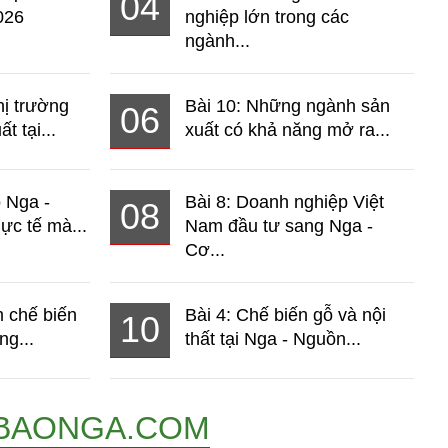
04
026
nghiệp lớn trong các
ngành...
hị trường
Bài 10: Những ngành sản
06
t tại...
xuất có khả năng mở ra...
o Nga -
Bài 8: Doanh nghiệp Việt
08
ực tế mà...
Nam đầu tư sang Nga -
Cơ...
 chế biến
Bài 4: Chế biến gỗ và nội
10
ng...
thất tại Nga - Nguồn...
BAONGA.COM