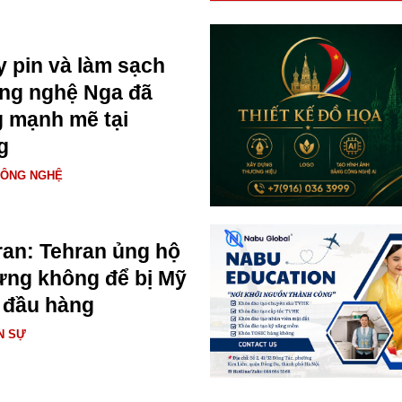
y pin và làm sạch
ông nghệ Nga đã
 mạnh mẽ tại
g
CÔNG NGHỆ
ran: Tehran ủng hộ
hưng không để bị Mỹ
 đầu hàng
N SỰ