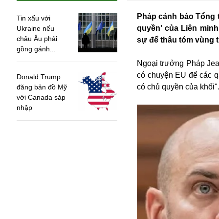
Pháp cảnh báo Tổng t
Tin xấu với
quyền' của Liên min
Ukraine nếu
châu Âu phải
sự để thâu tóm vùng t
gồng gánh...
Ngoại trưởng Pháp Jean
có chuyện EU để các quố
Donald Trump
có chủ quyền của khối"
đăng bản đồ Mỹ
với Canada sáp
nhập
An ninh
Anh
Australia
Amazon
Army Games
Apple