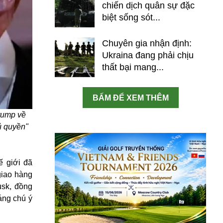
chiến dịch quân sự đặc
biệt sống sót...
Chuyên gia nhận định:
Ukraina đang phải chịu
thất bại mang...
BẤM ĐỂ XEM THÊM
Trump về
ủ quyền"
ế giới đã
giao hàng
usk, đồng
áng chú ý