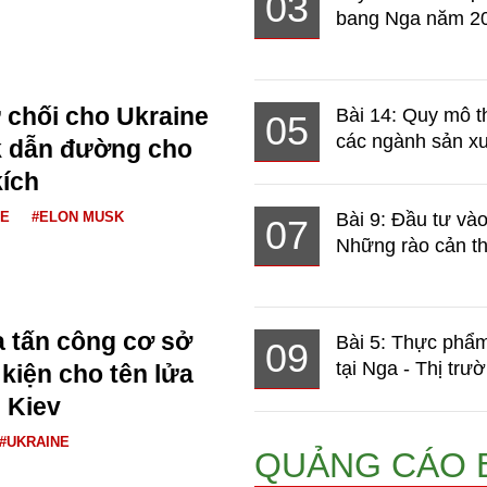
03
bang Nga năm 2
 chối cho Ukraine
Bài 14: Quy mô t
05
các ngành sản xuấ
k dẫn đường cho
kích
NE
#ELON MUSK
Bài 9: Đầu tư và
07
Những rào cản th
 tấn công cơ sở
Bài 5: Thực phẩm
09
tại Nga - Thị trườ
 kiện cho tên lửa
i Kiev
#UKRAINE
QUẢNG CÁO 