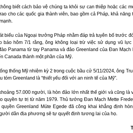
hông biết cách bảo vệ chúng ta khỏi sự can thiệp hoặc các m
 trao cho các quốc gia thành viên, bao gồm cả Pháp, khả năng 
 mạnh.
át biểu của Ngoại trưởng Pháp nhằm đáp trả tuyên bố trước đ
p báo hôm 7/1 rằng, ông không loại trừ việc sử dụng vũ lực
 đào Panama từ tay Panama và đảo Greenland của Đan Mạch
iến Canada thành một phần của Mỹ.
tổng thống Mỹ nhiệm kỳ 2 trong cuộc bầu cử 5/11/2024, ông Tr
u tóm Greenland là “thiết yếu đối với an ninh tế của Mỹ”.
khoảng 57.000 người, là hòn đảo lớn nhất thế giới và cũng là 
o quyền tự trị từ năm 1979. Thủ tướng Đan Mạch Mette Frede
 quyền Greenland Múte Egede đã công khai khẳng định hòn
gười dân địa phương sẽ tự quyết định tương lai của họ.