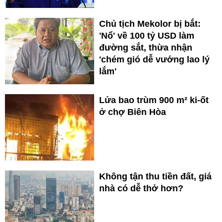
Chủ tịch Mekolor bị bắt:
'Nổ' về 100 tỷ USD làm
đường sắt, thừa nhận
'chém gió dễ vướng lao lý
lắm'
Lửa bao trùm 900 m² ki-ốt
ở chợ Biên Hòa
Không tận thu tiền đất, giá
nhà có dễ thở hơn?