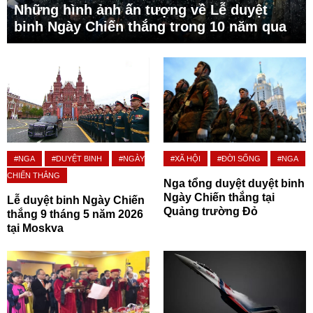
Những hình ảnh ấn tượng về Lễ duyệt
binh Ngày Chiến thắng trong 10 năm qua
#NGA
#DUYỆT BINH
#NGÀY
#XÃ HỘI
#ĐỜI SỐNG
#NGA
CHIẾN THẮNG
Nga tổng duyệt duyệt binh
Ngày Chiến thắng tại
Lễ duyệt binh Ngày Chiến
Quảng trường Đỏ
thắng 9 tháng 5 năm 2026
tại Moskva