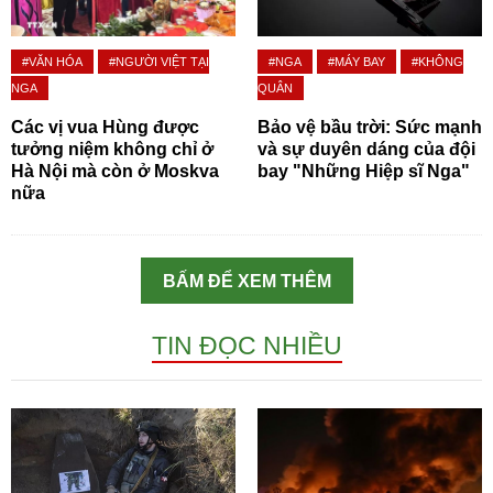
#VĂN HÓA
#NGƯỜI VIỆT TẠI
#NGA
#MÁY BAY
#KHÔNG
NGA
QUÂN
Các vị vua Hùng được
Bảo vệ bầu trời: Sức mạnh
tưởng niệm không chỉ ở
và sự duyên dáng của đội
Hà Nội mà còn ở Moskva
bay "Những Hiệp sĩ Nga"
nữa
BẤM ĐỂ XEM THÊM
TIN ĐỌC NHIỀU