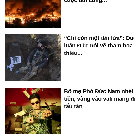
cuộc tấn công...
“Chỉ còn một tên lửa”: Dư
luận Đức nói về thảm họa
thiếu...
Bố mẹ Phó Đức Nam nhét
tiền, vàng vào vali mang đi
tẩu tán