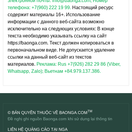
электронной почты: info@baonga.com; Номер
телефона: +7(960) 222 19 99.
Настоящий ресурс
содержит материалы 16+. Использование
информации с данного веб-сайта возможно
исключительно на следующих условиях: В конце
текста необходимо указывать ссылку на сайт
https://baonga.com. Текст должен копироваться в
первоначальном виде. Не допускается удаление
ссылки на данный веб-сайт из текстов
материалов.
Реклама: Rus +7(926) 282 29 86 (Viber,
Whatsapp, Zalo); Вьетнам +84.979.137.386.
TM
© BẢN QUYỀN THUỘC VỀ BAONGA.COM
Đề nghị ghi nguồn Baonga.com khi sử dụng lại thông tin
LIÊN HỆ QUẢNG CÁO TẠI NGA