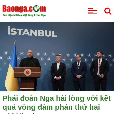
CHUYÊN MỤC
Phái đoàn Nga hài lòng với kết
quả vòng đàm phán thứ hai