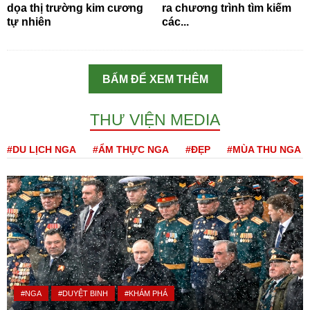
dọa thị trường kim cương
ra chương trình tìm kiếm
tự nhiên
các...
BẤM ĐỂ XEM THÊM
THƯ VIỆN MEDIA
#DU LỊCH NGA
#ẨM THỰC NGA
#ĐẸP
#MÙA THU NGA
#NGA
#DUYỆT BINH
#KHÁM PHÁ