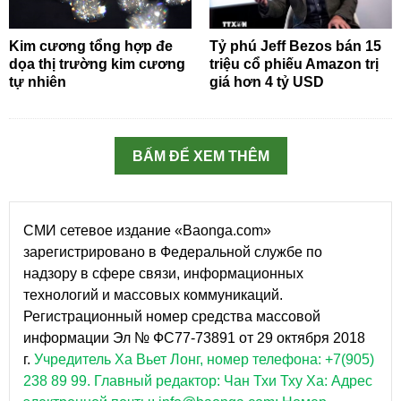
Kim cương tổng hợp đe
Tỷ phú Jeff Bezos bán 15
dọa thị trường kim cương
triệu cổ phiếu Amazon trị
tự nhiên
giá hơn 4 tỷ USD
BẤM ĐỂ XEM THÊM
СМИ сетевое издание «Baonga.com»
зарегистрировано в Федеральной службе по
надзору в сфере связи, информационных
технологий и массовых коммуникаций.
Регистрационный номер средства массовой
информации Эл № ФС77-73891 от 29 октября 2018
г.
Учредитель Ха Вьет Лонг, номер телефона: +7(905)
238 89 99.
Главный редактор: Чан Тхи Тху Ха: Адрес