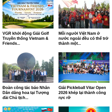
VGR khởi động Giải Golf
Mỗi người Việt Nam ở
Truyền thống Vietnam &
nước ngoài đều có thể trở
Friends...
thành một...
Đoàn công tác báo Nhân
Giải Pickleball Vitar Open
Dân dâng hoa tại Tượng
2026 khép lại thành công
đài Chủ tịch...
rực rỡ