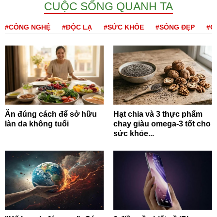
CUỘC SỐNG QUANH TA
#CÔNG NGHỆ
#ĐỘC LẠ
#SỨC KHỎE
#SỐNG ĐẸP
#Q
Ăn đúng cách để sở hữu
Hạt chia và 3 thực phẩm
làn da không tuổi
chay giàu omega-3 tốt cho
sức khỏe...