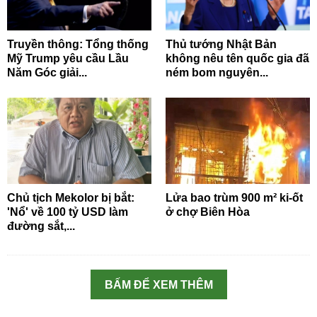
Truyền thông: Tổng thống
Thủ tướng Nhật Bản
Mỹ Trump yêu cầu Lầu
không nêu tên quốc gia đã
Năm Góc giải...
ném bom nguyên...
Chủ tịch Mekolor bị bắt:
Lửa bao trùm 900 m² ki-ốt
'Nổ' về 100 tỷ USD làm
ở chợ Biên Hòa
đường sắt,...
BẤM ĐỂ XEM THÊM