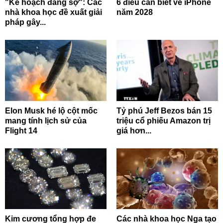
"Kế hoạch đáng sợ": Các
6 điều cần biết về iPhone
nhà khoa học đề xuất giải
năm 2028
pháp gây...
Elon Musk hé lộ cột mốc
Tỷ phú Jeff Bezos bán 15
mang tính lịch sử của
triệu cổ phiếu Amazon trị
Flight 14
giá hơn...
Kim cương tổng hợp đe
Các nhà khoa học Nga tạo