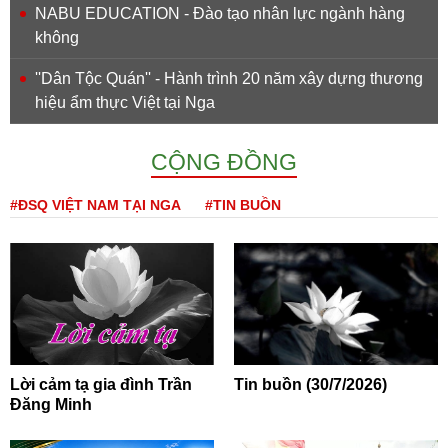
NABU EDUCATION - Đào tạo nhân lực ngành hàng
không
''Dân Tộc Quán'' - Hành trình 20 năm xây dựng thương
hiệu ẩm thực Việt tại Nga
CỘNG ĐỒNG
#ĐSQ VIỆT NAM TẠI NGA
#TIN BUỒN
Lời cảm tạ gia đình Trần
Tin buồn (30/7/2026)
Đăng Minh