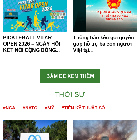
PICKLEBALL VITAR
Thông báo kêu gọi quyên
OPEN 2026 – NGÀY HỘI
góp hỗ trợ bà con người
KẾT NỐI CỘNG ĐỒNG...
Việt tại...
BẤM ĐỂ XEM THÊM
THỜI SỰ
#NGA
#NATO
#MỸ
#TIỀN KỸ THUẬT SỐ