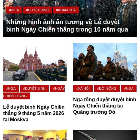
#NGA
#DUYỆT BINH
#KHÁM PHÁ
Những hình ảnh ấn tượng về Lễ duyệt
binh Ngày Chiến thắng trong 10 năm qua
#NGA
#DUYỆT BINH
#NGÀY
#XÃ HỘI
#ĐỜI SỐNG
#NGA
CHIẾN THẮNG
Nga tổng duyệt duyệt binh
Ngày Chiến thắng tại
Lễ duyệt binh Ngày Chiến
Quảng trường Đỏ
thắng 9 tháng 5 năm 2026
tại Moskva