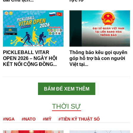
PICKLEBALL VITAR
Thông báo kêu gọi quyên
OPEN 2026 – NGÀY HỘI
góp hỗ trợ bà con người
KẾT NỐI CỘNG ĐỒNG...
Việt tại...
BẤM ĐỂ XEM THÊM
THỜI SỰ
#NGA
#NATO
#MỸ
#TIỀN KỸ THUẬT SỐ