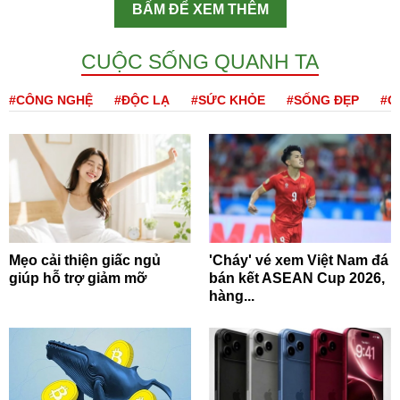
BẤM ĐỂ XEM THÊM
CUỘC SỐNG QUANH TA
#CÔNG NGHỆ
#ĐỘC LẠ
#SỨC KHỎE
#SỐNG ĐẸP
#Q
Mẹo cải thiện giấc ngủ
'Cháy' vé xem Việt Nam đá
giúp hỗ trợ giảm mỡ
bán kết ASEAN Cup 2026,
hàng...