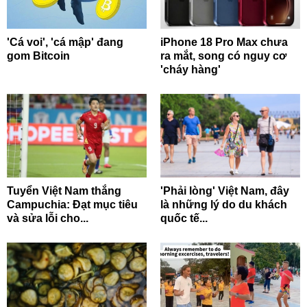
'Cá voi', 'cá mập' đang
iPhone 18 Pro Max chưa
gom Bitcoin
ra mắt, song có nguy cơ
'cháy hàng'
Tuyển Việt Nam thắng
'Phải lòng' Việt Nam, đây
Campuchia: Đạt mục tiêu
là những lý do du khách
và sửa lỗi cho...
quốc tế...