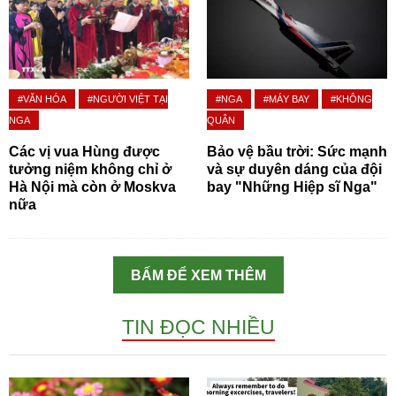
#VĂN HÓA
#NGƯỜI VIỆT TẠI
#NGA
#MÁY BAY
#KHÔNG
NGA
QUÂN
Các vị vua Hùng được
Bảo vệ bầu trời: Sức mạnh
tưởng niệm không chỉ ở
và sự duyên dáng của đội
Hà Nội mà còn ở Moskva
bay "Những Hiệp sĩ Nga"
nữa
BẤM ĐỂ XEM THÊM
TIN ĐỌC NHIỀU