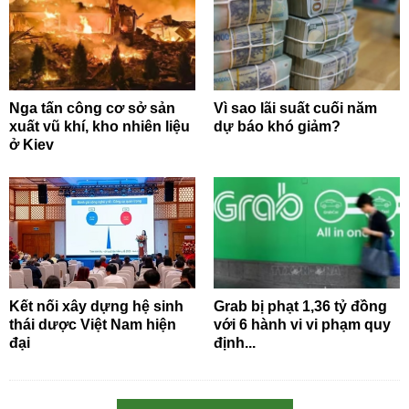
Nga tấn công cơ sở sản
Vì sao lãi suất cuối năm
xuất vũ khí, kho nhiên liệu
dự báo khó giảm?
ở Kiev
Kết nối xây dựng hệ sinh
Grab bị phạt 1,36 tỷ đồng
thái dược Việt Nam hiện
với 6 hành vi vi phạm quy
đại
định...