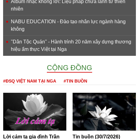
Album nhạc không lời: Liệu pháp chữa lành từ thiên
nhiên
NABU EDUCATION - Đào tạo nhân lực ngành hàng
không
''Dân Tộc Quán'' - Hành trình 20 năm xây dựng thương
hiệu ẩm thực Việt tại Nga
CỘNG ĐỒNG
#ĐSQ VIỆT NAM TẠI NGA
#TIN BUỒN
Lời cảm tạ gia đình Trần
Tin buồn (30/7/2026)