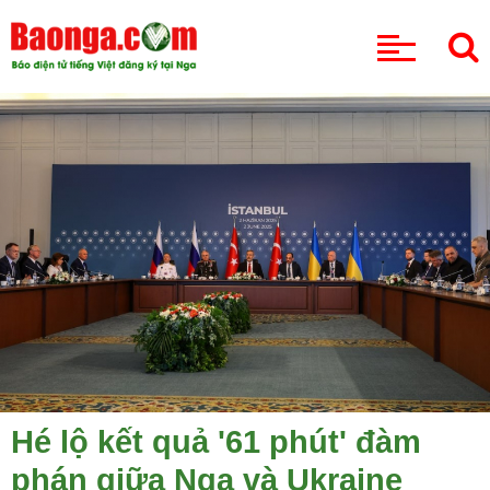
CHUYÊN MỤC
Hé lộ kết quả '61 phút' đàm
phán giữa Nga và Ukraine