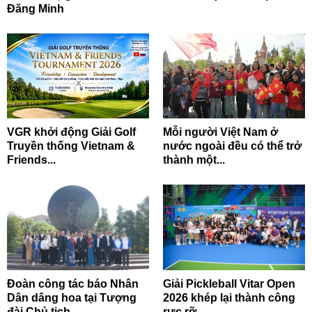
Đăng Minh
VGR khởi động Giải Golf
Mỗi người Việt Nam ở
Truyền thống Vietnam &
nước ngoài đều có thể trở
Friends...
thành một...
Đoàn công tác báo Nhân
Giải Pickleball Vitar Open
Dân dâng hoa tại Tượng
2026 khép lại thành công
đài Chủ tịch...
rực rỡ