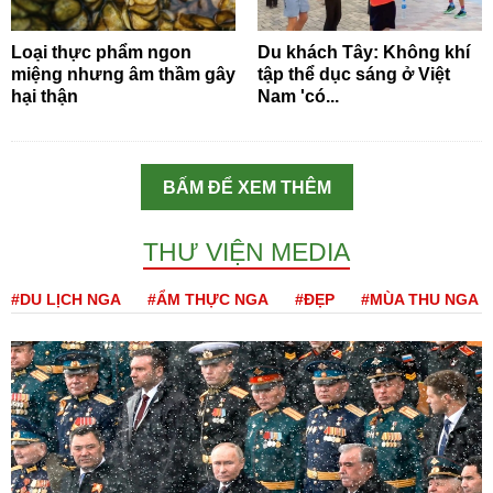
Loại thực phẩm ngon
Du khách Tây: Không khí
miệng nhưng âm thầm gây
tập thể dục sáng ở Việt
hại thận
Nam 'có...
BẤM ĐỂ XEM THÊM
THƯ VIỆN MEDIA
#DU LỊCH NGA
#ẨM THỰC NGA
#ĐẸP
#MÙA THU NGA