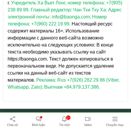
г.
Учредитель Ха Вьет Лонг, номер телефона: +7(905)
238 89 99.
Главный редактор: Чан Тхи Тху Ха: Адрес
электронной почты: info@baonga.com; Номер
телефона: +7(960) 222 19 99.
Настоящий ресурс
содержит материалы 16+. Использование
информации с данного веб-сайта возможно
исключительно на следующих условиях: В конце
текста необходимо указывать ссылку на сайт
https://baonga.com. Текст должен копироваться в
первоначальном виде. Не допускается удаление
ссылки на данный веб-сайт из текстов
материалов.
Реклама: Rus +7(926) 282 29 86 (Viber,
Whatsapp, Zalo); Вьетнам +84.979.137.386.
5+
Chia sẻ
Bình luận
Tin mới
Video
Chuyên mục
TM
© BẢN QUYỀN THUỘC VỀ BAONGA.COM