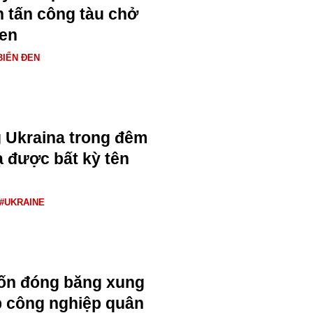
h tấn công tàu chở
Đen
BIỂN ĐEN
 Ukraina trong đêm
 được bất kỳ tên
#UKRAINE
ốn đóng băng xung
p công nghiệp quân