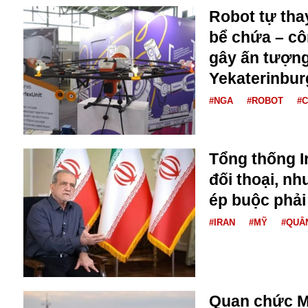
Bulagria
Robot tự tha
bể chứa – c
gây ấn tượng
Crimea
Yekaterinbur
Chính trị
Công nghệ
#NGA
#ROBOT
#
Chuyện hay
Chuyện lạ
Cuộc sống quanh ta
Tổng thống I
Casino
đối thoại, n
Chiến tranh thương mại
Chi hội phụ nữ TTTM Mátxcơva
ép buộc phải
Chính trị Nga
#IRAN
#MỸ
#QUÂ
Chợ Vòm
Cảnh sát
Cấm bay
Cao tốc
Canada
Quan chức Mỹ