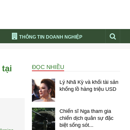
THÔNG TIN DOANH NGHIỆP
Đừng bỏ lỡ
Nổi bật báo nga
tại
ĐỌC NHIỀU
Thư viện media
Phân tích thị trường Nga 2026
Lý Nhã Kỳ và khối tài sản
khổng lồ hàng triệu USD
Chiến sĩ Nga tham gia
chiến dịch quân sự đặc
biệt sống sót...