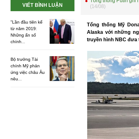
Tổng thống Putin ghi 
VIẾT BÌNH LUẬN
(14/08)
"Lần đầu tiên kể
Tổng thống Mỹ Donal
từ năm 2019:
Alaska với những ngh
Những ẩn số
truyền hình NBC đưa 
chính...
Bộ trưởng Tài
chính Mỹ phản
ứng việc châu Âu
nêu...
An ninh
Anh
Australia
Amazon
Army Games
Apple