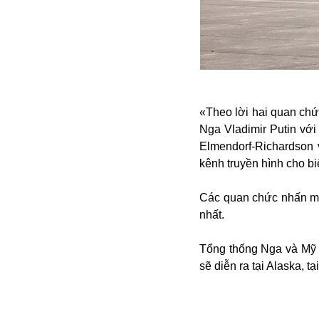
Alibaba
Angela Merkel
Aeroflot
ASEAN
Argentina
Ai
Azovstal
«Theo lời hai quan chứ
Nga Vladimir Putin với
Elmendorf-Richardson 
kênh truyền hình cho biế
Các quan chức nhấn mạn
nhất.
Tổng thống Nga và Mỹ 
sẽ diễn ra tại Alaska, 