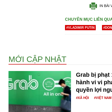
IN BÀI 
CHUYÊN MỤC LIÊN QU
#VLADIMIR PUTIN
#DON
Bói toán
MỚI CẬP NHẬT
Bóng đá
Bill Gates
BĐS
Grab bị phạt 
Bí ẩn
Bitcoin
hành vi vi p
Bamboo Airways
quyền lợi ng
Báo Nga có gì?
#XÃ HỘI
#VIỆT NAM
Biển Đông
Barrack Obama
Bắc Kinh