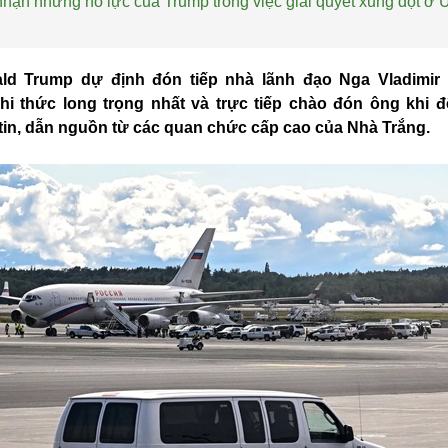
nhận những nỗ lực của Trump trong việc giải quyết xung đột ở 
d Trump dự định đón tiếp nhà lãnh đạo Nga Vladimir P
i thức long trọng nhất và trực tiếp chào đón ông khi đ
tin, dẫn nguồn từ các quan chức cấp cao của Nhà Trắng.