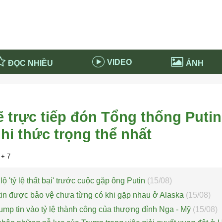
VIDEO
ĐỌC NHIỀU
ẢNH
in và ứng dụng
Tiêu điểm Covid-19
d-19 tại Nga
Thời sự
trực tiếp đón Tổng thống Putin 
n nước Nga
NABU EDUCATION
hi thức trọng thể nhất
 nước Nga
Tử vi hàng ngày
 Nga - Việt Nam
Phân tích chính trị
+ 7
lộ 'tỷ lệ thất bại' trước cuộc gặp ông Putin
(15/08)
in được bảo vệ chưa từng có khi gặp nhau ở Alaska
(15/08)
mp tin vào tỷ lệ thành công của thượng đỉnh Nga - Mỹ
(15/08)