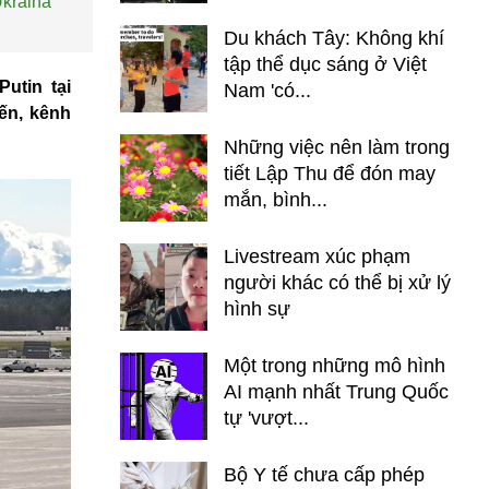
Ukraina
Du khách Tây: Không khí
tập thể dục sáng ở Việt
utin tại
Nam 'có...
ến, kênh
Những việc nên làm trong
tiết Lập Thu để đón may
mắn, bình...
Livestream xúc phạm
người khác có thể bị xử lý
hình sự
Một trong những mô hình
AI mạnh nhất Trung Quốc
tự 'vượt...
Bộ Y tế chưa cấp phép