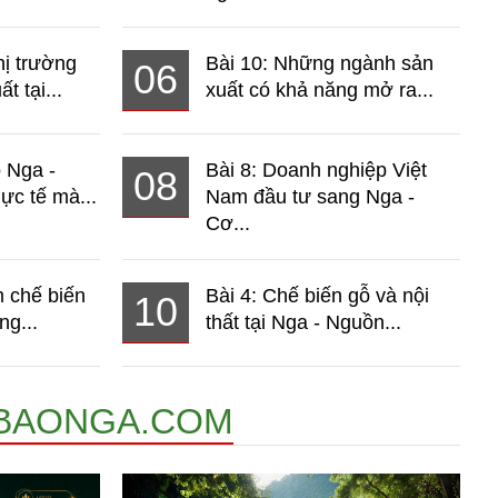
hị trường
Bài 10: Những ngành sản
06
t tại...
xuất có khả năng mở ra...
o Nga -
Bài 8: Doanh nghiệp Việt
08
ực tế mà...
Nam đầu tư sang Nga -
Cơ...
 chế biến
Bài 4: Chế biến gỗ và nội
10
ng...
thất tại Nga - Nguồn...
BAONGA.COM