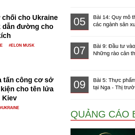
 chối cho Ukraine
Bài 14: Quy mô t
05
các ngành sản xuấ
k dẫn đường cho
kích
NE
#ELON MUSK
Bài 9: Đầu tư và
07
Những rào cản th
 tấn công cơ sở
Bài 5: Thực phẩm
09
tại Nga - Thị trườ
 kiện cho tên lửa
i Kiev
#UKRAINE
QUẢNG CÁO 