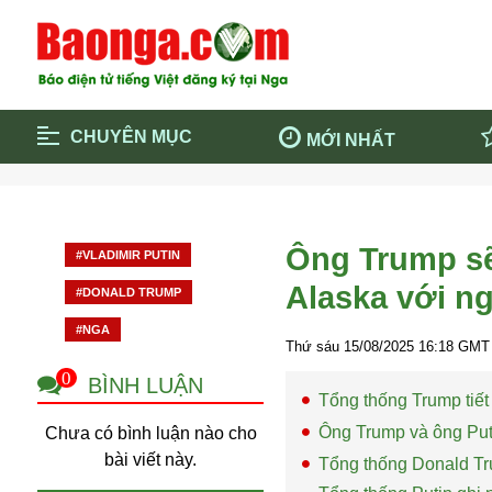
CHUYÊN MỤC
MỚI NHẤT
Trang chủ
Blockcha
Điểm tin chính
Dịch Covi
Ông Trump sẽ 
#VLADIMIR PUTIN
Cộng đồng
Thông ti
Alaska với ng
#DONALD TRUMP
Cuộc sống quanh ta
Khám phá
#NGA
Quảng cáo
Chính trị
Thứ sáu 15/08/2025
16:18
GMT 
0
BÌNH LUẬN
Tổng thống Trump tiết 
Ông Trump và ông Put
Chưa có bình luận nào cho
bài viết này.
Tổng thống Donald Tru