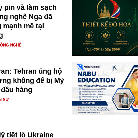
y pin và làm sạch
ông nghệ Nga đã
 mạnh mẽ tại
g
CÔNG NGHỆ
ran: Tehran ủng hộ
hưng không để bị Mỹ
 đầu hàng
N SỰ
 tiết lộ Ukraine