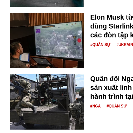
Buôn bán ở Nga
Bộ Quốc phòng
Elon Musk từ
Bác Hồ
dùng Starlin
Bộ Y tế
các đòn tập 
Bão tuyết
Bệnh viện
#QUÂN SỰ
#UKRAI
Bản quyền
Bảo tàng
Blockchain
Bộ Ngoại giao
Bình Dương
Quân đội Nga
Biển Đen
sản xuất linh
Boeing
hành trình tạ
Bình Định
Bulgaria
#NGA
#QUÂN SỰ
Biến chủng
Baikal
Bakhmut