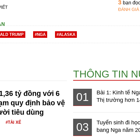
3
bạn đọ
VIẾT
ĐÁNH GIÁ
AN
ALD TRUMP
#NGA
#ALASKA
THÔNG TIN 
1,36 tỷ đồng với 6
Bài 1: Kinh tế Ng
01
Thị trường hơn 1
hạm quy định bảo vệ
ười tiêu dùng
Tuyển sinh đi học
#TÀI XẾ
03
bang Nga năm 2