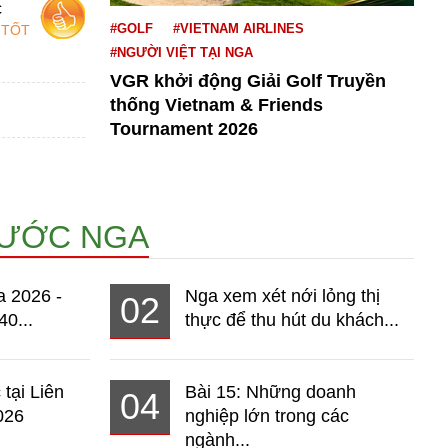
c
#GOLF
#VIETNAM AIRLINES
 TỐT
#NGƯỜI VIỆT TẠI NGA
VGR khởi động Giải Golf Truyền
thống Vietnam & Friends
Tournament 2026
NƯỚC NGA
a 2026 -
Nga xem xét nới lỏng thị
02
40...
thực để thu hút du khách...
 tại Liên
Bài 15: Những doanh
04
026
nghiệp lớn trong các
ngành...