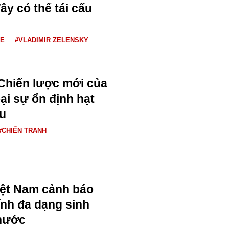
y có thể tái cấu
NE
#VLADIMIR ZELENSKY
Chiến lược mới của
ại sự ổn định hạt
u
#CHIẾN TRANH
iệt Nam cảnh báo
ính đa dạng sinh
 nước