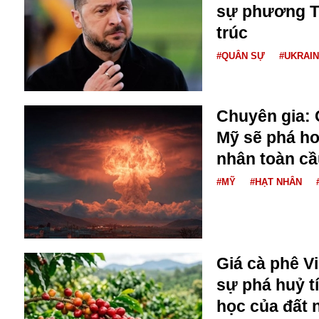
Dịch vụ
sự phương Tâ
Diego Maradona
trúc
Di cư
Facebook
Dòng chảy phương Bắc 1
#QUÂN SỰ
#UKRAI
FED
Dải Gaza
Fansipan
F0
FLC
Chuyên gia: 
F-16
Mỹ sẽ phá ho
nhân toàn cầ
#MỸ
#HẠT NHÂN
Gương sáng
Giá cà phê V
Golf
sự phá huỷ t
Giáng sinh
học của đất
GDP