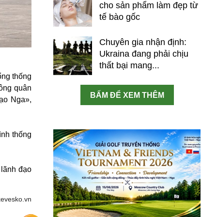
cho sản phẩm làm đẹp từ
tế bào gốc
Chuyên gia nhận định:
Ukraina đang phải chịu
thất bại mang...
ổng thống
hông quân
BẤM ĐỂ XEM THÊM
đạo Nga»,
ình thống
 lãnh đạo
kevesko.vn