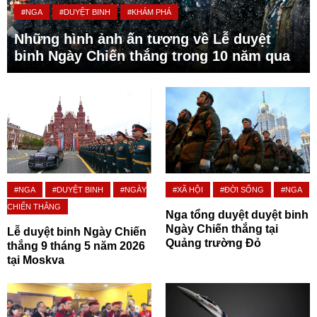
#NGA
#DUYỆT BINH
#KHÁM PHÁ
Những hình ảnh ấn tượng về Lễ duyệt
binh Ngày Chiến thắng trong 10 năm qua
#NGA
#DUYỆT BINH
#NGÀY
#XÃ HỘI
#ĐỜI SỐNG
#NGA
CHIẾN THẮNG
Nga tổng duyệt duyệt binh
Ngày Chiến thắng tại
Lễ duyệt binh Ngày Chiến
Quảng trường Đỏ
thắng 9 tháng 5 năm 2026
tại Moskva