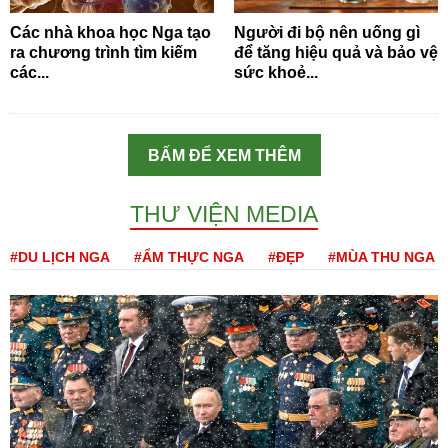
Các nhà khoa học Nga tạo
Người đi bộ nên uống gì
ra chương trình tìm kiếm
để tăng hiệu quả và bảo vệ
các...
sức khoẻ...
BẤM ĐỂ XEM THÊM
THƯ VIỆN MEDIA
#DU LỊCH NGA
#ẨM THỰC NGA
#ĐẸP
#MÙA THU NGA