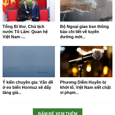
Tổng Bí thư, Chủ tịch
Bộ Ngoại giao Iran thông
nước Tô Lâm: Quan hệ
báo chi tiết về tuyến
Việt Nam -...
đường mới...
Ý kiến chuyên gia: Vấn đề
Phương Diễm Huyền bị
ở eo biển Hormuz sẽ đẩy
khởi tố, Việt Nam siết chặt
tăng giá...
vi phạm...
BẤM ĐỂ XEM THÊM