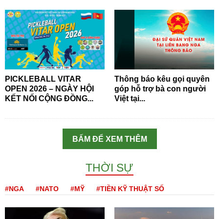
PICKLEBALL VITAR
Thông báo kêu gọi quyên
OPEN 2026 – NGÀY HỘI
góp hỗ trợ bà con người
KẾT NỐI CỘNG ĐỒNG...
Việt tại...
BẤM ĐỂ XEM THÊM
THỜI SỰ
#NGA
#NATO
#MỸ
#TIỀN KỸ THUẬT SỐ