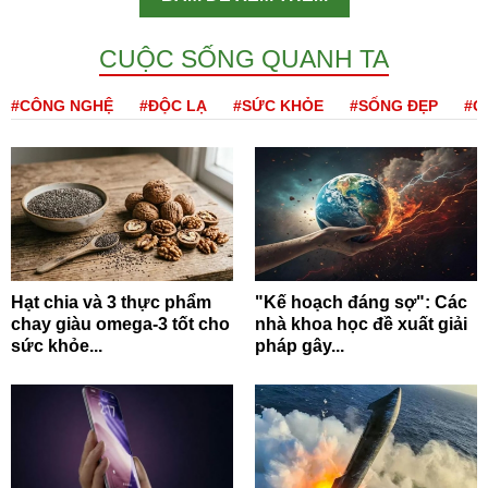
CUỘC SỐNG QUANH TA
#CÔNG NGHỆ
#ĐỘC LẠ
#SỨC KHỎE
#SỐNG ĐẸP
#Q
Hạt chia và 3 thực phẩm
"Kế hoạch đáng sợ": Các
chay giàu omega-3 tốt cho
nhà khoa học đề xuất giải
sức khỏe...
pháp gây...