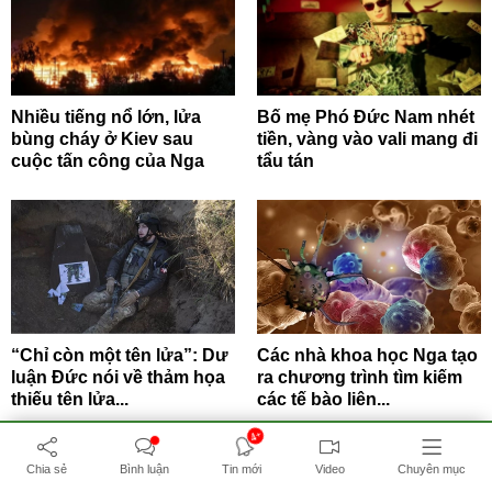
Nhiều tiếng nổ lớn, lửa
Bố mẹ Phó Đức Nam nhét
bùng cháy ở Kiev sau
tiền, vàng vào vali mang đi
cuộc tấn công của Nga
tẩu tán
“Chỉ còn một tên lửa”: Dư
Các nhà khoa học Nga tạo
luận Đức nói về thảm họa
ra chương trình tìm kiếm
thiếu tên lửa...
các tế bào liên...
4+
Chia sẻ
Bình luận
Tin mới
Video
Chuyên mục