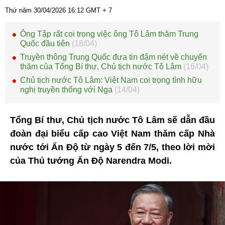
Thứ năm 30/04/2026
16:12
GMT + 7
Ông Tập rất coi trọng việc ông Tô Lâm thăm Trung
Quốc đầu tiên
(18/04)
Truyền thông Trung Quốc đưa tin đậm nét về chuyến
thăm của Tổng Bí thư, Chủ tịch nước Tô Lâm
(16/04)
Chủ tịch nước Tô Lâm: Việt Nam coi trọng tình hữu
nghị truyền thống với Nga
(14/04)
Tổng Bí thư, Chủ tịch nước Tô Lâm sẽ dẫn đầu
đoàn đại biểu cấp cao Việt Nam thăm cấp Nhà
nước tới Ấn Độ từ ngày 5 đến 7/5, theo lời mời
của Thủ tướng Ấn Độ Narendra Modi.