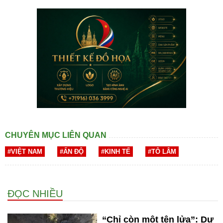
CHUYÊN MỤC LIÊN QUAN
#VIỆT NAM
#ẤN ĐỘ
#KINH TẾ
#TÔ LÂM
ĐỌC NHIỀU
“Chỉ còn một tên lửa”: Dư