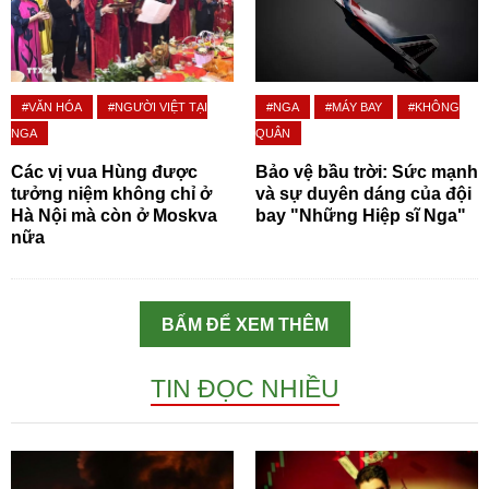
#VĂN HÓA
#NGƯỜI VIỆT TẠI
#NGA
#MÁY BAY
#KHÔNG
NGA
QUÂN
Các vị vua Hùng được
Bảo vệ bầu trời: Sức mạnh
tưởng niệm không chỉ ở
và sự duyên dáng của đội
Hà Nội mà còn ở Moskva
bay "Những Hiệp sĩ Nga"
nữa
BẤM ĐỂ XEM THÊM
TIN ĐỌC NHIỀU