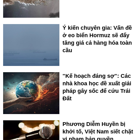
Ý kiến chuyên gia: Vấn đề
ở eo biển Hormuz sẽ đẩy
tăng giá cả hàng hóa toàn
cầu
"Kế hoạch đáng sợ": Các
nhà khoa học đề xuất giải
pháp gây sốc để cứu Trái
Đất
Phương Diễm Huyền bị
khởi tố, Việt Nam siết chặt
vi phạm bản quyền