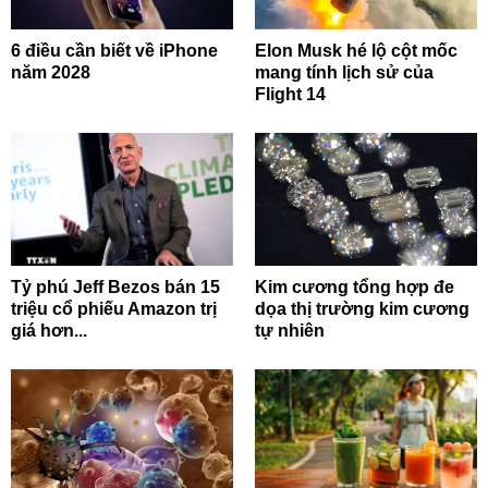
6 điều cần biết về iPhone
Elon Musk hé lộ cột mốc
năm 2028
mang tính lịch sử của
Flight 14
Tỷ phú Jeff Bezos bán 15
Kim cương tổng hợp đe
triệu cổ phiếu Amazon trị
dọa thị trường kim cương
giá hơn...
tự nhiên