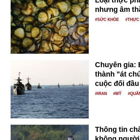
Buôn bán ở Nga
nhưng âm th
Bộ Quốc phòng
#SỨC KHỎE
#THỰC
Bác Hồ
Bộ Y tế
Bão tuyết
Bệnh viện
Bản quyền
Bảo tàng
Chuyên gia: 
Blockchain
thành "át chủ
Bộ Ngoại giao
Bình Dương
cuộc đối đầu
Biển Đen
#IRAN
#MỸ
#QUÂ
Boeing
Bình Định
Bulgaria
Biến chủng
Baikal
Thông tin ch
Bakhmut
không người l