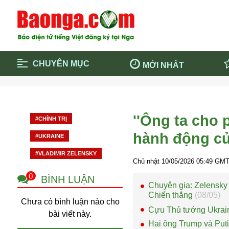
CHUYÊN MỤC
MỚI NHẤT
Trang chủ
Blockcha
Điểm tin chính
Dịch Covi
''Ông ta cho 
#CHÍNH TRỊ
Cộng đồng
Thông ti
hành động củ
#UKRAINE
Cuộc sống quanh ta
Khám phá
#VLADIMIR ZELENSKY
Quảng cáo
Chính trị
Chủ nhật 10/05/2026
05:49
GMT 
0
BÌNH LUẬN
Chuyên gia: Zelensky
Chiến thắng
(08/05)
Chưa có bình luận nào cho
Cựu Thủ tướng Ukrain
bài viết này.
Hai ông Trump và Putin