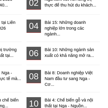
02
40...
thực để thu hút du khách...
 tại Liên
Bài 15: Những doanh
04
026
nghiệp lớn trong các
ngành...
hị trường
Bài 10: Những ngành sản
06
t tại...
xuất có khả năng mở ra...
o Nga -
Bài 8: Doanh nghiệp Việt
08
ực tế mà...
Nam đầu tư sang Nga -
Cơ...
 chế biến
Bài 4: Chế biến gỗ và nội
10
ng...
thất tại Nga - Nguồn...