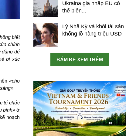
Ukraina gia nhập EU có
thể biến...
Lý Nhã Kỳ và khối tài sản
khổng lồ hàng triệu USD
hông biết
của chính
c dùng để
hè bị xúc
BẤM ĐỂ XEM THÊM
 nên
«cho
 sáng»
.
c tổ chức
u binh»
ở
 kế hoạch