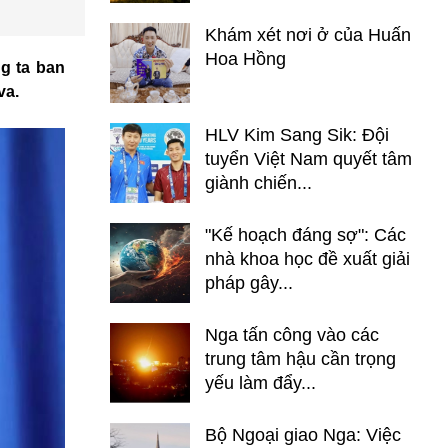
Khám xét nơi ở của Huấn
Hoa Hồng
g ta ban
va.
HLV Kim Sang Sik: Đội
tuyển Việt Nam quyết tâm
giành chiến...
"Kế hoạch đáng sợ": Các
nhà khoa học đề xuất giải
pháp gây...
Nga tấn công vào các
trung tâm hậu cần trọng
yếu làm đẩy...
Bộ Ngoại giao Nga: Việc