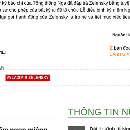
ký báo chí của Tổng thống Nga đã đáp trả Zelensky bằng tuyê
 sự cho phép của bất kỳ ai để tổ chức Lễ diễu binh kỷ niệm N
ga gọi hành động của Zelensky là trò hề và tiết mục xiếc tiêu
Nguồn:
2
bạn đọ
VIẾT
ĐÁNH GIÁ
AN
#VLADIMIR ZELENSKY
THÔNG TIN 
hẩm ngon miệng
Bài 1: Kinh tế Ng