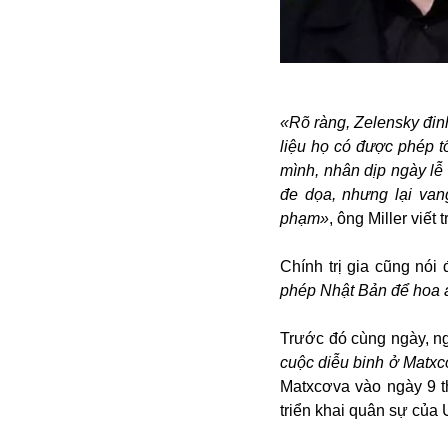
Alibaba
Angela Merkel
Aeroflot
ASEAN
Argentina
«Rõ ràng, Zelensky đin
Ai
liệu họ có được phép t
Azovstal
mình, nhân dịp ngày lễ
đe dọa, nhưng lại vang
phạm»
, ông Miller viết
Chính trị gia cũng nó
phép Nhật Bản để hoa a
Trước đó cùng ngày, n
cuộc diễu binh ở Matx
Matxcơva vào ngày 9 t
triển khai quân sự của 