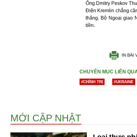
Ông Dmitry Peskov Thư 
Điện Kremlin chẳng cần
thắng. Bộ Ngoại giao N
tiền.
IN BÀI 
Bói toán
Bóng đá
CHUYÊN MỤC LIÊN QU
Bill Gates
#CHÍNH TRỊ
#UKRAINE
BĐS
Bí ẩn
Bitcoin
Bamboo Airways
Báo Nga có gì?
MỚI CẬP NHẬT
Biển Đông
Barrack Obama
Loại thực p
Bắc Kinh