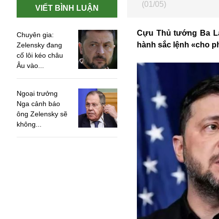
(01/05)
VIẾT BÌNH LUẬN
Cựu Thủ tướng Ba Lan
Chuyên gia:
hành sắc lệnh «cho p
Zelensky đang
cố lôi kéo châu
Âu vào...
Ngoại trưởng
Nga cảnh báo
ông Zelensky sẽ
không...
An ninh
Anh
Australia
Amazon
Army Games
Apple