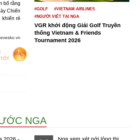
n bố rằng
#GOLF
#VIETNAM AIRLINES
gày Chiến
#NGƯỜI VIỆT TẠI NGA
 khiển rẻ
VGR khởi động Giải Golf Truyền
thống Vietnam & Friends
kevesko.vn
Tournament 2026
c
 TỐT
NƯỚC NGA
a 2026 -
Nga xem xét nới lỏng thị