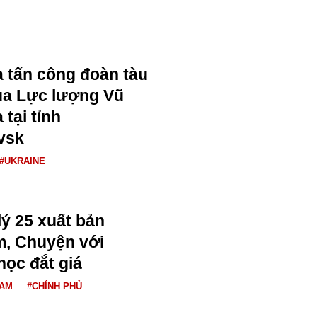
 tấn công đoàn tàu
của Lực lượng Vũ
 tại tỉnh
vsk
#UKRAINE
lý 25 xuất bản
m, Chuyện với
học đắt giá
NAM
#CHÍNH PHỦ