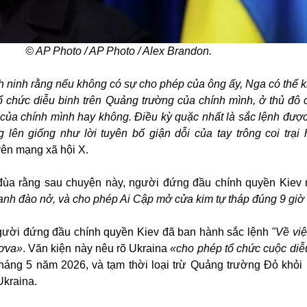
© AP Photo / AP Photo / Alex Brandon.
h ninh rằng nếu không có sự cho phép của ông ấy, Nga có thể k
ổ chức diễu binh trên Quảng trường của chính mình, ở thủ đô 
 của chính mình hay không. Điều kỳ quặc nhất là sắc lệnh đượ
 lên giống như lời tuyên bố giận dỗi của tay trông coi trại 
 trên mạng xã hội X.
i đùa rằng sau chuyện này, người đứng đầu chính quyền Kiev
nh đào nở, và cho phép Ai Cập mở cửa kim tự tháp đúng 9 giờ
gười đứng đầu chính quyền Kiev đã ban hành sắc lệnh
"Về việ
cơva»
. Văn kiện này nêu rõ Ukraina
«cho phép tổ chức cuộc diễ
háng 5 năm 2026, và tạm thời loại trừ Quảng trường Đỏ khỏi
Ukraina.