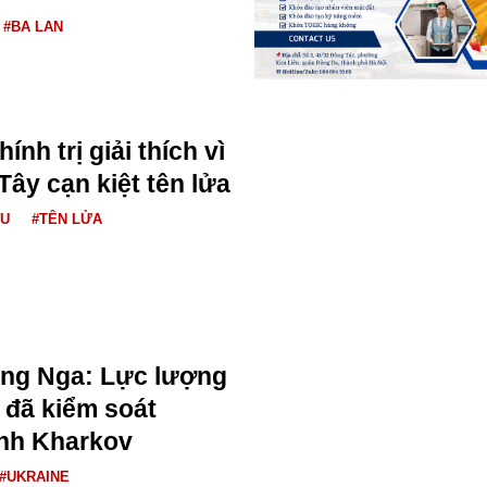
#BA LAN
ính trị giải thích vì
ây cạn kiệt tên lửa
ÂU
#TÊN LỬA
ng Nga: Lực lượng
 đã kiểm soát
ỉnh Kharkov
#UKRAINE