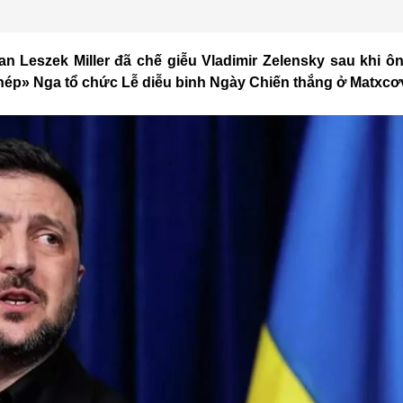
 Leszek Miller đã chế giễu Vladimir Zelensky sau khi ôn
hép» Nga tổ chức Lễ diễu binh Ngày Chiến thắng ở Matxcơ