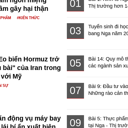
01
Thị trường hơn 1
ầm gây hại thận
 PHẨM
#KIẾN THỨC
Tuyển sinh đi học
03
bang Nga năm 2
Eo biển Hormuz trở
Bài 14: Quy mô t
05
các ngành sản xuấ
 bài" của Iran trong
 với Mỹ
N SỰ
Bài 9: Đầu tư và
07
Những rào cản th
ấn động vụ máy bay
Bài 5: Thực phẩm
09
tại Nga - Thị trườ
ái bí ẩn xuất hiện