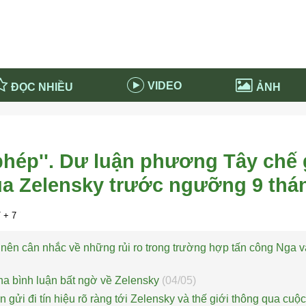
VIDEO
ĐỌC NHIỀU
ẢNH
in và ứng dụng
Tiêu điểm Covid-19
d-19 tại Nga
Thời sự
phép''. Dư luận phương Tây chế 
n nước Nga
NABU EDUCATION
a Zelensky trước ngưỡng 9 thá
 nước Nga
Tử vi hàng ngày
 Nga - Việt Nam
Phân tích chính trị
+ 7
 nên cân nhắc về những rủi ro trong trường hợp tấn công Nga 
a bình luận bất ngờ về Zelensky
(04/05)
 gửi đi tín hiệu rõ ràng tới Zelensky và thế giới thông qua cuộ