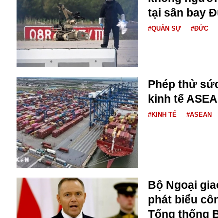
Bulagria
tại sân bay 
#QUÂN SỰ
#ĐỨC
Crimea
Chính trị
Công nghệ
Chuyện hay
Phép thử sức
Chuyện lạ
kinh tế ASE
Cuộc sống quanh ta
Casino
#KINH TẾ
#ASEAN
Chiến tranh thương mại
Chi hội phụ nữ TTTM Mátxcơva
Chính trị Nga
Chợ Vòm
Cảnh sát
Bộ Ngoại giao
Cấm bay
Cao tốc
phát biểu cô
Canada
Tổng thống 