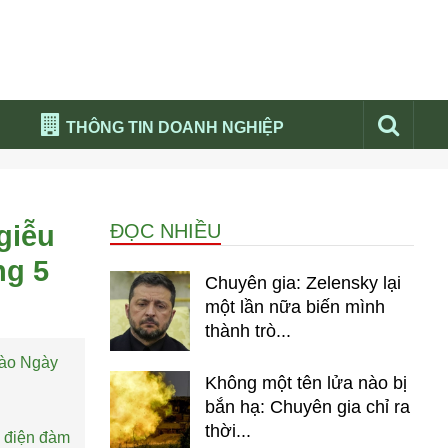
THÔNG TIN DOANH NGHIỆP
Đừng bỏ lỡ
Nổi bật báo nga
giễu
ĐỌC NHIỀU
Thư viện media
ng 5
Phân tích thị trường Nga 2026
Chuyên gia: Zelensky lại
một lần nữa biến mình
thành trò...
vào Ngày
Không một tên lửa nào bị
bắn hạ: Chuyên gia chỉ ra
thời...
c điện đàm