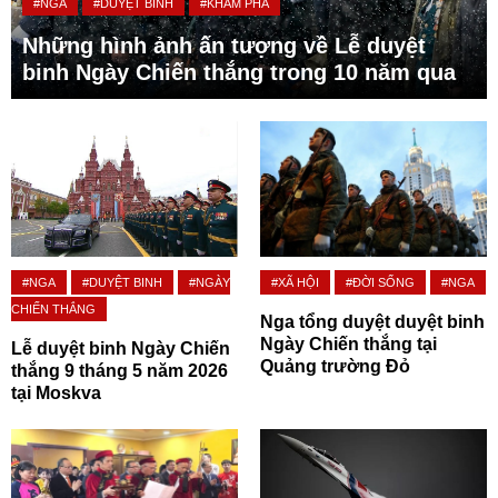
#NGA
#DUYỆT BINH
#KHÁM PHÁ
Những hình ảnh ấn tượng về Lễ duyệt
binh Ngày Chiến thắng trong 10 năm qua
#NGA
#DUYỆT BINH
#NGÀY
#XÃ HỘI
#ĐỜI SỐNG
#NGA
CHIẾN THẮNG
Nga tổng duyệt duyệt binh
Ngày Chiến thắng tại
Lễ duyệt binh Ngày Chiến
Quảng trường Đỏ
thắng 9 tháng 5 năm 2026
tại Moskva