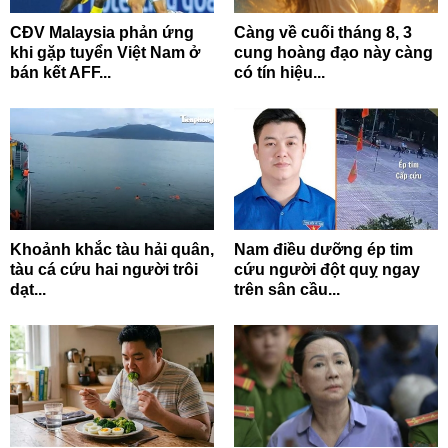
CĐV Malaysia phản ứng
Càng về cuối tháng 8, 3
khi gặp tuyển Việt Nam ở
cung hoàng đạo này càng
bán kết AFF...
có tín hiệu...
Khoảnh khắc tàu hải quân,
Nam điều dưỡng ép tim
tàu cá cứu hai người trôi
cứu người đột quỵ ngay
dạt...
trên sân cầu...