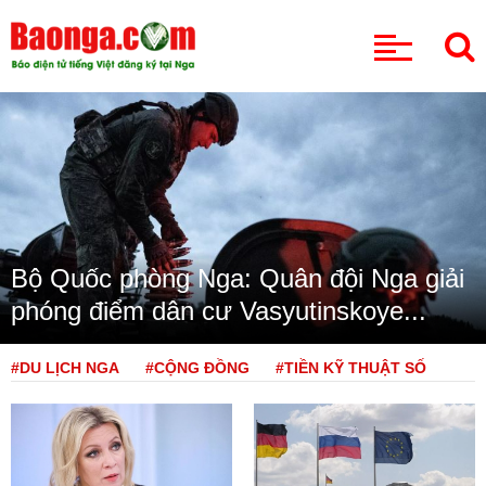
CHUYÊN MỤC
Bộ Quốc phòng Nga: Quân đội Nga giải
phóng điểm dân cư Vasyutinskoye...
#DU LỊCH NGA
#CỘNG ĐỒNG
#TIỀN KỸ THUẬT SỐ