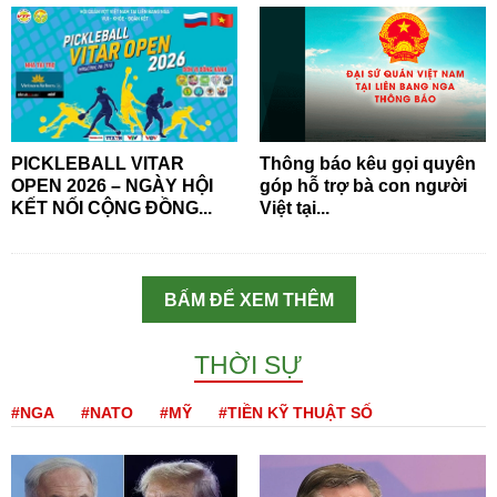
PICKLEBALL VITAR
Thông báo kêu gọi quyên
OPEN 2026 – NGÀY HỘI
góp hỗ trợ bà con người
KẾT NỐI CỘNG ĐỒNG...
Việt tại...
BẤM ĐỂ XEM THÊM
THỜI SỰ
#NGA
#NATO
#MỸ
#TIỀN KỸ THUẬT SỐ