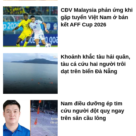
CĐV Malaysia phản ứng khi
gặp tuyển Việt Nam ở bán
kết AFF Cup 2026
Khoảnh khắc tàu hải quân,
tàu cá cứu hai người trôi
dạt trên biển Đà Nẵng
Nam điều dưỡng ép tim
cứu người đột quỵ ngay
trên sân cầu lông