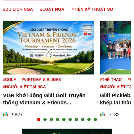
#DU LỊCH NGA
#LUẬT NGA
#TIỀN KỸ THUẬT SỐ
#GOLF
#VIETNAM AIRLINES
#THỂ THAO
#V
#NGƯỜI VIỆT TẠI NGA
#NGƯỜI VIỆT TẠI
VGR khởi động Giải Golf Truyền
Giải Pickleba
thống Vietnam & Friends...
khép lại thà
5827
7182