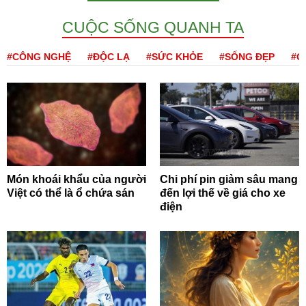
CUỘC SỐNG QUANH TA
#CÔNG NGHỆ
#ĐỘC LẠ
#SỨC KHỎE
#SỐNG ĐẸP
#Q
Món khoái khẩu của người
Chi phí pin giảm sâu mang
Việt có thể là ổ chứa sán
đến lợi thế về giá cho xe
điện