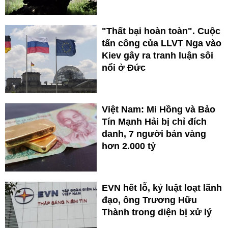
"Thất bại hoàn toàn". Cuộc
tấn công của LLVT Nga vào
Kiev gây ra tranh luận sôi
nổi ở Đức
Việt Nam: Mi Hồng và Bảo
Tín Mạnh Hải bị chỉ đích
danh, 7 người bán vàng
hơn 2.000 tỷ
EVN hết lỗ, kỷ luật loạt lãnh
đạo, ông Trương Hữu
Thành trong diện bị xử lý