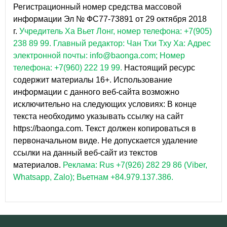
Регистрационный номер средства массовой
информации Эл № ФС77-73891 от 29 октября 2018
г.
Учредитель Ха Вьет Лонг, номер телефона: +7(905)
238 89 99.
Главный редактор: Чан Тхи Тху Ха: Адрес
электронной почты: info@baonga.com; Номер
телефона: +7(960) 222 19 99.
Настоящий ресурс
содержит материалы 16+. Использование
информации с данного веб-сайта возможно
исключительно на следующих условиях: В конце
текста необходимо указывать ссылку на сайт
https://baonga.com. Текст должен копироваться в
первоначальном виде. Не допускается удаление
ссылки на данный веб-сайт из текстов
материалов.
Реклама: Rus +7(926) 282 29 86 (Viber,
Whatsapp, Zalo); Вьетнам +84.979.137.386.