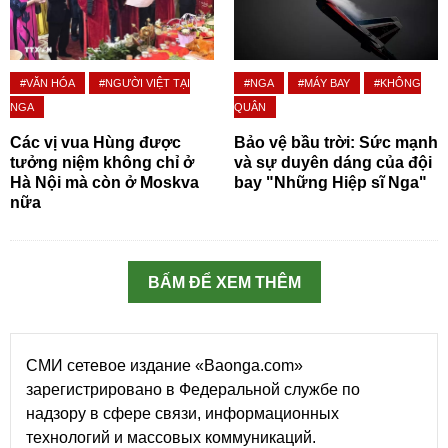
#VĂN HÓA
#NGƯỜI VIỆT TẠI
#NGA
#MÁY BAY
#KHÔNG
NGA
QUÂN
Các vị vua Hùng được
Bảo vệ bầu trời: Sức mạnh
tưởng niệm không chỉ ở
và sự duyên dáng của đội
Hà Nội mà còn ở Moskva
bay "Những Hiệp sĩ Nga"
nữa
BẤM ĐỂ XEM THÊM
СМИ сетевое издание «Baonga.com»
зарегистрировано в Федеральной службе по
надзору в сфере связи, информационных
технологий и массовых коммуникаций.