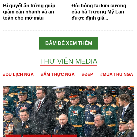
Bí quyết ăn trứng giúp
Đôi bông tai kim cương
giảm cân nhanh và an
của bà Trương Mỹ Lan
toàn cho mỡ máu
được định giá...
BẤM ĐỂ XEM THÊM
THƯ VIỆN MEDIA
#DU LỊCH NGA
#ẨM THỰC NGA
#ĐẸP
#MÙA THU NGA