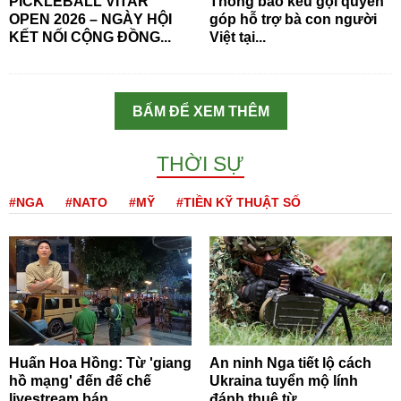
PICKLEBALL VITAR
Thông báo kêu gọi quyên
OPEN 2026 – NGÀY HỘI
góp hỗ trợ bà con người
KẾT NỐI CỘNG ĐỒNG...
Việt tại...
BẤM ĐỂ XEM THÊM
THỜI SỰ
#NGA
#NATO
#MỸ
#TIỀN KỸ THUẬT SỐ
Huấn Hoa Hồng: Từ 'giang
An ninh Nga tiết lộ cách
hồ mạng' đến đế chế
Ukraina tuyển mộ lính
livestream bán...
đánh thuê từ...