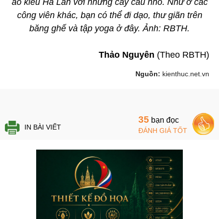
ao kiểu Hà Lan với những cây cầu nhỏ. Như ở các
công viên khác, bạn có thể đi dạo, thư giãn trên
băng ghế và tập yoga ở đây. Ảnh: RBTH.
Thảo Nguyên
(Theo RBTH)
Nguồn:
kienthuc.net.vn
35
bạn đọc
IN BÀI VIẾT
ĐÁNH GIÁ TỐT