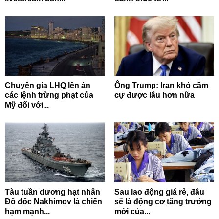
Chuyên gia LHQ lên án
Ông Trump: Iran khó cầm
các lệnh trừng phạt của
cự được lâu hơn nữa
Mỹ đối với...
Tàu tuần dương hạt nhân
Sau lao động giá rẻ, đâu
Đô đốc Nakhimov là chiến
sẽ là động cơ tăng trưởng
hạm mạnh...
mới của...