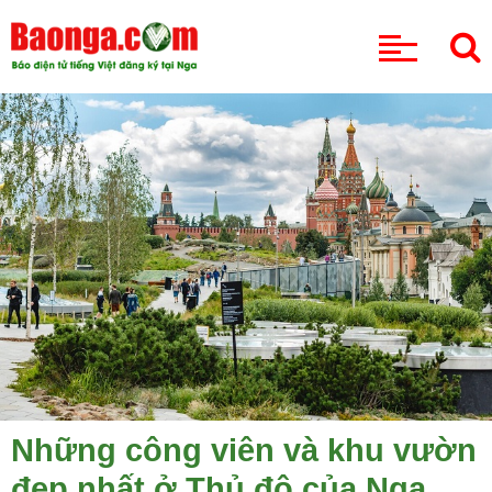
CHUYÊN MỤC
Những công viên và khu vườn
đẹp nhất ở Thủ đô của Nga