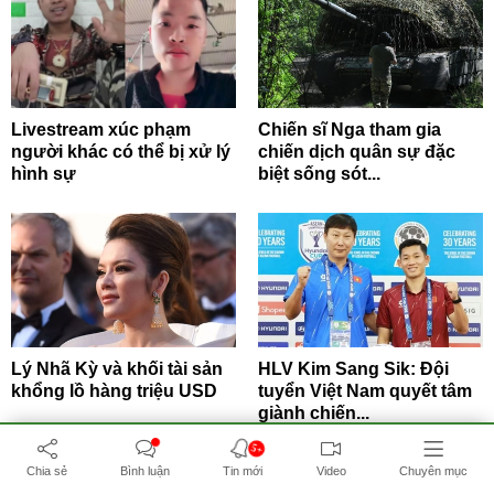
Livestream xúc phạm
Chiến sĩ Nga tham gia
người khác có thể bị xử lý
chiến dịch quân sự đặc
hình sự
biệt sống sót...
Lý Nhã Kỳ và khối tài sản
HLV Kim Sang Sik: Đội
khổng lồ hàng triệu USD
tuyển Việt Nam quyết tâm
giành chiến...
5+
Chia sẻ
Bình luận
Tin mới
Video
Chuyên mục