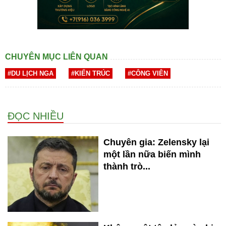
CHUYÊN MỤC LIÊN QUAN
#DU LỊCH NGA
#KIẾN TRÚC
#CÔNG VIÊN
ĐỌC NHIỀU
Chuyên gia: Zelensky lại
một lần nữa biến mình
thành trò...