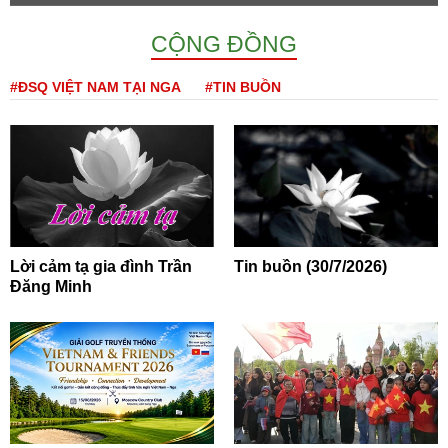
CỘNG ĐỒNG
#ĐSQ VIỆT NAM TẠI NGA
#TIN BUỒN
Lời cảm tạ gia đình Trần
Tin buồn (30/7/2026)
Đăng Minh