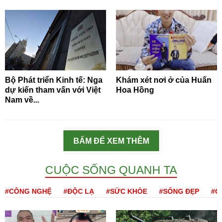
Bộ Phát triển Kinh tế: Nga
Khám xét nơi ở của Huấn
dự kiến tham vấn với Việt
Hoa Hồng
Nam về...
BẤM ĐỂ XEM THÊM
CUỘC SỐNG QUANH TA
#CÔNG NGHỆ
#ĐỘC LẠ
#SỨC KHỎE
#SỐNG ĐẸP
#Q