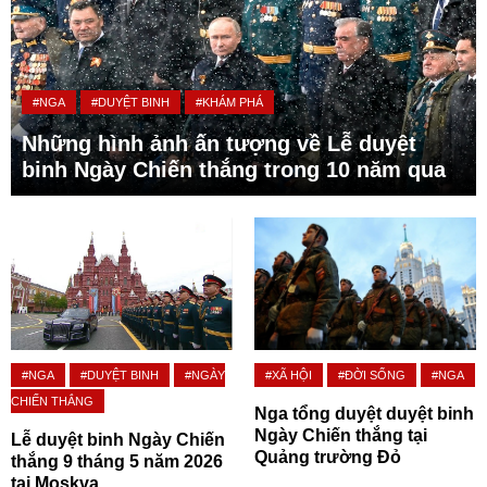
#NGA
#DUYỆT BINH
#KHÁM PHÁ
Những hình ảnh ấn tượng về Lễ duyệt
binh Ngày Chiến thắng trong 10 năm qua
#NGA
#DUYỆT BINH
#NGÀY
#XÃ HỘI
#ĐỜI SỐNG
#NGA
CHIẾN THẮNG
Nga tổng duyệt duyệt binh
Ngày Chiến thắng tại
Lễ duyệt binh Ngày Chiến
Quảng trường Đỏ
thắng 9 tháng 5 năm 2026
tại Moskva