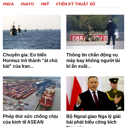
#NGA
#NATO
#MỸ
#TIỀN KỸ THUẬT SỐ
Chuyên gia: Eo biển
Thông tin chấn động vụ
Hormuz trở thành "át chủ
máy bay không người lái
bài" của Iran...
bí ẩn xuất...
Phép thử sức chống chịu
Bộ Ngoại giao Nga lý giải
của kinh tế ASEAN
bài phát biểu công kích