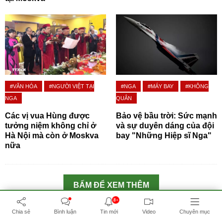
#VĂN HÓA
#NGƯỜI VIỆT TẠI
#NGA
#MÁY BAY
#KHÔNG
NGA
QUÂN
Các vị vua Hùng được
Bảo vệ bầu trời: Sức mạnh
tưởng niệm không chỉ ở
và sự duyên dáng của đội
Hà Nội mà còn ở Moskva
bay "Những Hiệp sĩ Nga"
nữa
BẤM ĐỂ XEM THÊM
8+
TIN ĐỌC NHIỀU
Chia sẻ
Bình luận
Tin mới
Video
Chuyên mục