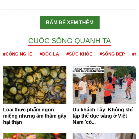
BẤM ĐỂ XEM THÊM
CUỘC SỐNG QUANH TA
#CÔNG NGHỆ
#ĐỘC LẠ
#SỨC KHỎE
#SỐNG ĐẸP
#Q
Loại thực phẩm ngon
Du khách Tây: Không khí
miệng nhưng âm thầm gây
tập thể dục sáng ở Việt
hại thận
Nam 'có...