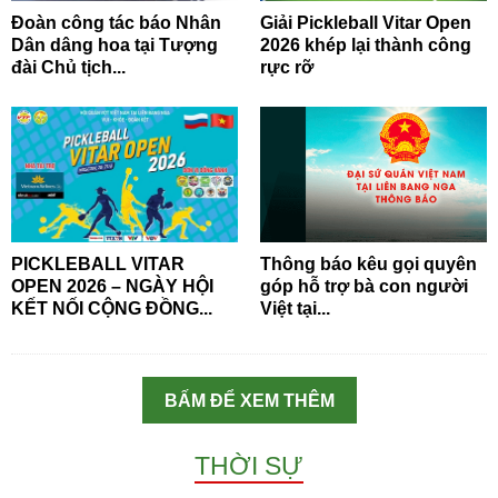
Đoàn công tác báo Nhân
Giải Pickleball Vitar Open
Dân dâng hoa tại Tượng
2026 khép lại thành công
đài Chủ tịch...
rực rỡ
PICKLEBALL VITAR
Thông báo kêu gọi quyên
OPEN 2026 – NGÀY HỘI
góp hỗ trợ bà con người
KẾT NỐI CỘNG ĐỒNG...
Việt tại...
BẤM ĐỂ XEM THÊM
THỜI SỰ