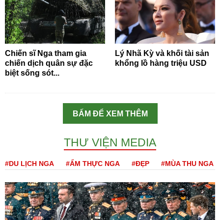
Chiến sĩ Nga tham gia
Lý Nhã Kỳ và khối tài sản
chiến dịch quân sự đặc
khổng lồ hàng triệu USD
biệt sống sót...
BẤM ĐỂ XEM THÊM
THƯ VIỆN MEDIA
#DU LỊCH NGA
#ẨM THỰC NGA
#ĐẸP
#MÙA THU NGA