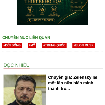
CHUYÊN MỤC LIÊN QUAN
#ĐỜI SỐNG
#MỸ
#TRUNG QUỐC
#ELON MUSK
ĐỌC NHIỀU
Chuyên gia: Zelensky lại
một lần nữa biến mình
thành trò...