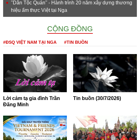
''Dân Tộc Quán'' - Hành trình 20 năm xây dựng thương
hiệu ẩm thực Việt tại Nga
CỘNG ĐỒNG
#ĐSQ VIỆT NAM TẠI NGA
#TIN BUỒN
Lời cảm tạ gia đình Trần
Tin buồn (30/7/2026)
Đăng Minh