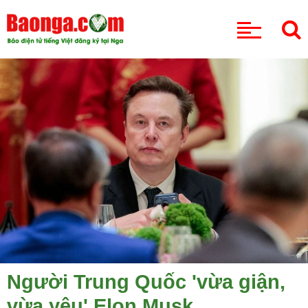
CHUYÊN MỤC
Người Trung Quốc 'vừa giận,
vừa yêu' Elon Musk