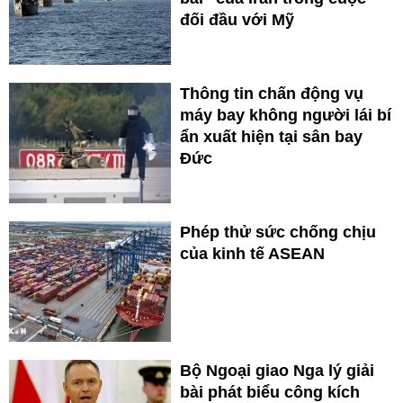
đối đầu với Mỹ
Thông tin chấn động vụ
máy bay không người lái bí
ẩn xuất hiện tại sân bay
Đức
Phép thử sức chống chịu
của kinh tế ASEAN
Bộ Ngoại giao Nga lý giải
bài phát biểu công kích