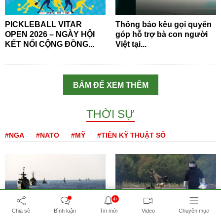
PICKLEBALL VITAR
Thông báo kêu gọi quyên
OPEN 2026 – NGÀY HỘI
góp hỗ trợ bà con người
KẾT NỐI CỘNG ĐỒNG...
Việt tại...
BẤM ĐỂ XEM THÊM
THỜI SỰ
#NGA
#NATO
#MỸ
#TIỀN KỸ THUẬT SỐ
4+
Chia sẻ
Bình luận
Tin mới
Video
Chuyên mục