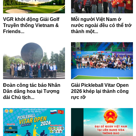
VGR khởi động Giải Golf
Mỗi người Việt Nam ở
Truyền thống Vietnam &
nước ngoài đều có thể trở
Friends...
thành một...
Đoàn công tác báo Nhân
Giải Pickleball Vitar Open
Dân dâng hoa tại Tượng
2026 khép lại thành công
đài Chủ tịch...
rực rỡ