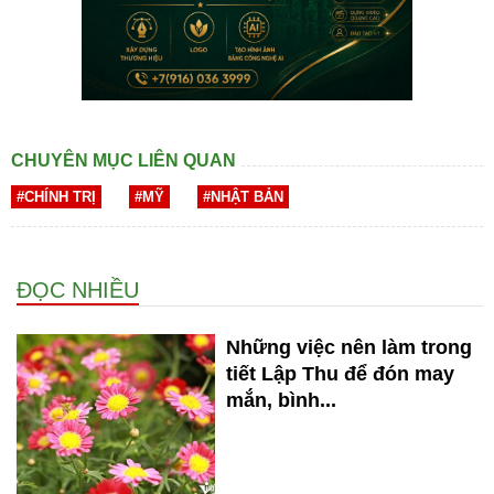
CHUYÊN MỤC LIÊN QUAN
#CHÍNH TRỊ
#MỸ
#NHẬT BẢN
ĐỌC NHIỀU
Những việc nên làm trong
tiết Lập Thu để đón may
mắn, bình...