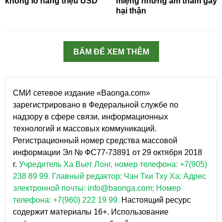
khổng lồ hàng triệu USD
miệng nhưng âm thầm gây
hại thận
BẤM ĐỂ XEM THÊM
СМИ сетевое издание «Baonga.com»
зарегистрировано в Федеральной службе по
надзору в сфере связи, информационных
технологий и массовых коммуникаций.
Регистрационный номер средства массовой
информации Эл № ФС77-73891 от 29 октября 2018
г.
Учредитель Ха Вьет Лонг, номер телефона: +7(905)
238 89 99.
Главный редактор: Чан Тхи Тху Ха: Адрес
электронной почты: info@baonga.com; Номер
телефона: +7(960) 222 19 99.
Настоящий ресурс
содержит материалы 16+. Использование