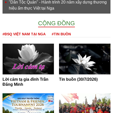
''Dân Tộc Quán'' - Hành trình 20 năm xây dựng thương
hiệu ẩm thực Việt tại Nga
CỘNG ĐỒNG
#ĐSQ VIỆT NAM TẠI NGA
#TIN BUỒN
Lời cảm tạ gia đình Trần
Tin buồn (30/7/2026)
Đăng Minh