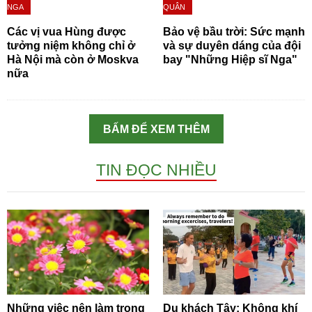
NGA
QUÂN
Các vị vua Hùng được
Bảo vệ bầu trời: Sức mạnh
tưởng niệm không chỉ ở
và sự duyên dáng của đội
Hà Nội mà còn ở Moskva
bay "Những Hiệp sĩ Nga"
nữa
BẤM ĐỂ XEM THÊM
TIN ĐỌC NHIỀU
Những việc nên làm trong
Du khách Tây: Không khí