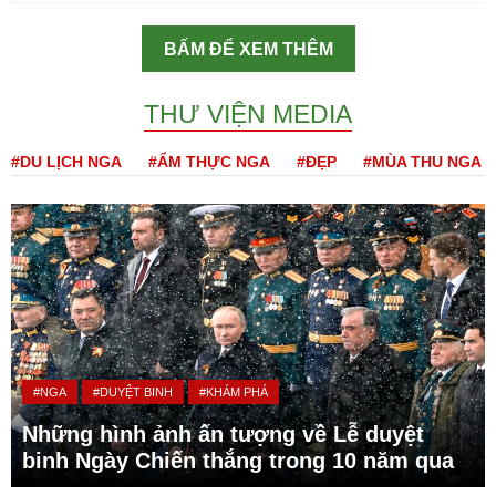
BẤM ĐỂ XEM THÊM
THƯ VIỆN MEDIA
#DU LỊCH NGA
#ẨM THỰC NGA
#ĐẸP
#MÙA THU NGA
#NGA
#DUYỆT BINH
#KHÁM PHÁ
Những hình ảnh ấn tượng về Lễ duyệt
binh Ngày Chiến thắng trong 10 năm qua