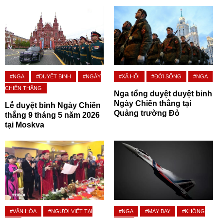
#NGA
#DUYỆT BINH
#NGÀY
#XÃ HỘI
#ĐỜI SỐNG
#NGA
CHIẾN THẮNG
Nga tổng duyệt duyệt binh
Ngày Chiến thắng tại
Lễ duyệt binh Ngày Chiến
Quảng trường Đỏ
thắng 9 tháng 5 năm 2026
tại Moskva
#VĂN HÓA
#NGƯỜI VIỆT TẠI
#NGA
#MÁY BAY
#KHÔNG