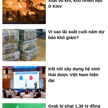
xuất vũ khí, kho nhiên liệu
ở Kiev
Vì sao lãi suất cuối năm dự
báo khó giảm?
Kết nối xây dựng hệ sinh
thái dược Việt Nam hiện
đại
Grab bị phạt 1,36 tỷ đồng