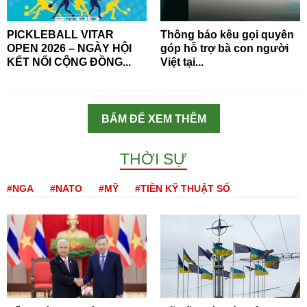
PICKLEBALL VITAR
Thông báo kêu gọi quyên
OPEN 2026 – NGÀY HỘI
góp hỗ trợ bà con người
KẾT NỐI CỘNG ĐỒNG...
Việt tại...
BẤM ĐỂ XEM THÊM
THỜI SỰ
#NGA
#NATO
#MỸ
#TIỀN KỸ THUẬT SỐ