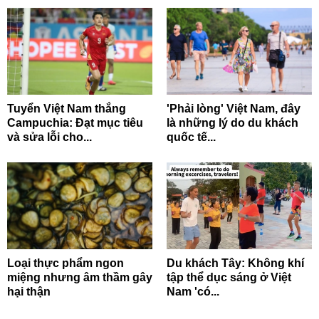
Tuyển Việt Nam thắng
'Phải lòng' Việt Nam, đây
Campuchia: Đạt mục tiêu
là những lý do du khách
và sửa lỗi cho...
quốc tế...
Loại thực phẩm ngon
Du khách Tây: Không khí
miệng nhưng âm thầm gây
tập thể dục sáng ở Việt
hại thận
Nam 'có...