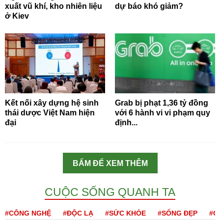
xuất vũ khí, kho nhiên liệu
dự báo khó giảm?
ở Kiev
Kết nối xây dựng hệ sinh
Grab bị phạt 1,36 tỷ đồng
thái dược Việt Nam hiện
với 6 hành vi vi phạm quy
đại
định...
BẤM ĐỂ XEM THÊM
CUỘC SỐNG QUANH TA
#CÔNG NGHỆ
#ĐỘC LẠ
#SỨC KHỎE
#SỐNG ĐẸP
#Q