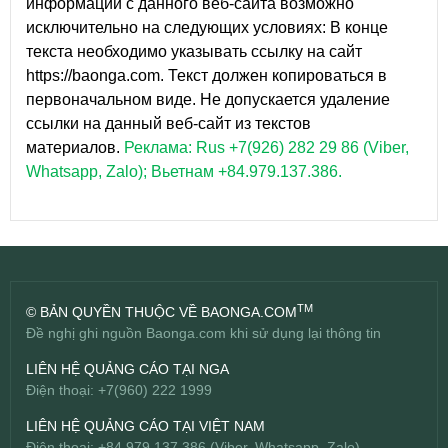
информации с данного веб-сайта возможно
исключительно на следующих условиях: В конце
текста необходимо указывать ссылку на сайт
https://baonga.com. Текст должен копироваться в
первоначальном виде. Не допускается удаление
ссылки на данный веб-сайт из текстов
материалов.
Реклама: Rus +7(926) 282 29 86 (Viber,
Whatsapp, Zalo); Вьетнам +84.979.137.386.
TM
© BẢN QUYỀN THUỘC VỀ BAONGA.COM
Đề nghị ghi nguồn Baonga.com khi sử dụng lại thông tin
LIÊN HỆ QUẢNG CÁO TẠI NGA
Điện thoại: +7(960) 222 1999
LIÊN HỆ QUẢNG CÁO TẠI VIỆT NAM
Điện thoại: +84.979.137.386 (Viber, Whatsapp, Zalo)