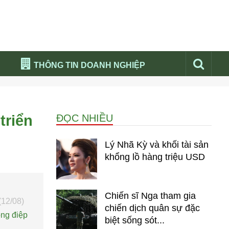
THÔNG TIN DOANH NGHIỆP
Đừng bỏ lỡ
Nổi bật báo nga
triển
ĐỌC NHIỀU
Thư viện media
Phân tích thị trường Nga 2026
Lý Nhã Kỳ và khối tài sản
khổng lồ hàng triệu USD
Chiến sĩ Nga tham gia
(12/08)
chiến dịch quân sự đặc
ông điệp
biệt sống sót...