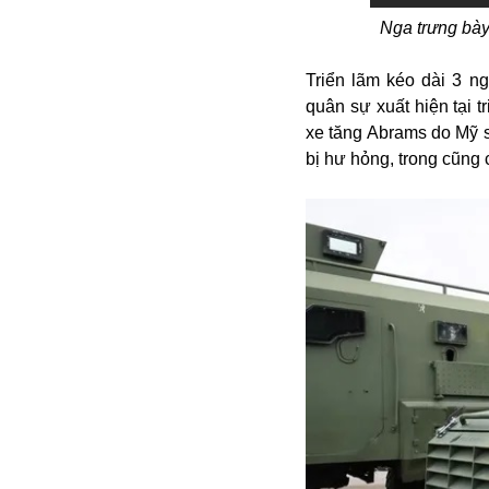
Alibaba
Nga trưng bày
Angela Merkel
Aeroflot
Triển lãm kéo dài 3 ng
ASEAN
quân sự xuất hiện tại 
Argentina
xe tăng Abrams do Mỹ s
Ai
bị hư hỏng, trong cũng
Azovstal