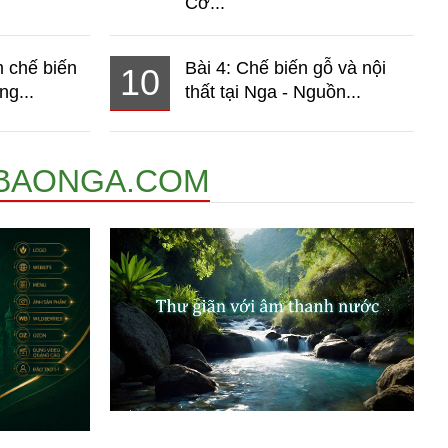
Cơ...
 chế biến
Bài 4: Chế biến gỗ và nội
10
ng...
thất tại Nga - Nguồn...
BAONGA.COM