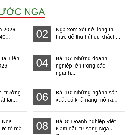
NƯỚC NGA
a 2026 -
Nga xem xét nới lỏng thị
02
40...
thực để thu hút du khách...
 tại Liên
Bài 15: Những doanh
04
026
nghiệp lớn trong các
ngành...
hị trường
Bài 10: Những ngành sản
06
t tại...
xuất có khả năng mở ra...
o Nga -
Bài 8: Doanh nghiệp Việt
08
ực tế mà...
Nam đầu tư sang Nga -