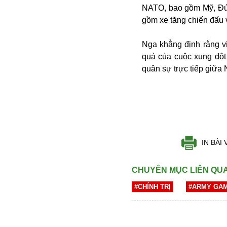
NATO, bao gồm Mỹ, Đức
Buôn bán ở Nga
gồm xe tăng chiến đấu v
Bộ Quốc phòng
Bác Hồ
Nga khẳng định rằng v
Bộ Y tế
quả của cuộc xung đột 
Bão tuyết
quân sự trực tiếp giữ
Bệnh viện
Bản quyền
Bảo tàng
Blockchain
Bộ Ngoại giao
Bình Dương
IN BÀI 
Biển Đen
Boeing
Bình Định
CHUYÊN MỤC LIÊN QU
Bulgaria
#CHÍNH TRỊ
#ARMY GA
Biến chủng
Baikal
Bakhmut