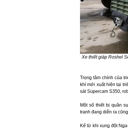
Xe thiết giáp Roshel S
Bói toán
Bóng đá
Bill Gates
Trọng tâm chính của tri
BĐS
khí mới xuất hiện tại 
Bí ẩn
sát Supercam S350, rob
Bitcoin
Bamboo Airways
Một số thiết bị quân 
Báo Nga có gì?
tranh đang diễn ra cũng
Biển Đông
Barrack Obama
Kể từ khi xung đột Nga
Bắc Kinh