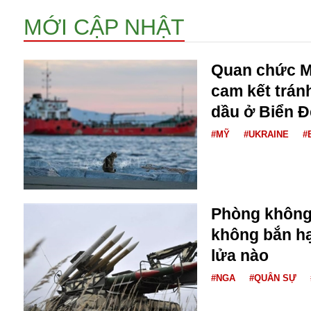
Bulagria
MỚI CẬP NHẬT
Crimea
Quan chức Mỹ
Chính trị
cam kết trán
Công nghệ
dầu ở Biển 
Chuyện hay
Chuyện lạ
#MỸ
#UKRAINE
#
Cuộc sống quanh ta
Casino
Chiến tranh thương mại
Chi hội phụ nữ TTTM Mátxcơva
Phòng không
Chính trị Nga
Chợ Vòm
không bắn hạ
Cảnh sát
lửa nào
Cấm bay
#NGA
#QUÂN SỰ
Cao tốc
Canada