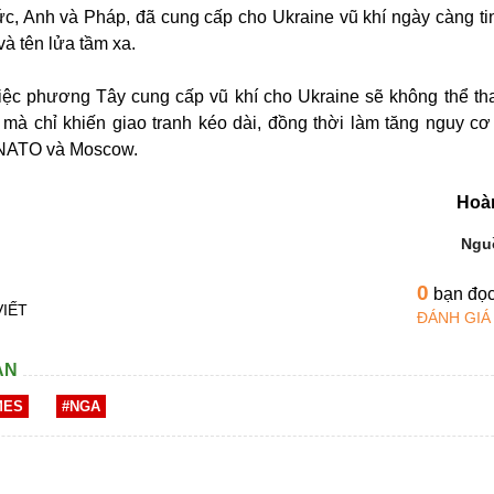
, Anh và Pháp, đã cung cấp cho Ukraine vũ khí ngày càng tin
à tên lửa tầm xa.
iệc phương Tây cung cấp vũ khí cho Ukraine sẽ không thể tha
mà chỉ khiến giao tranh kéo dài, đồng thời làm tăng nguy cơ
a NATO và Moscow.
Hoà
Ngu
0
bạn đọ
VIẾT
ĐÁNH GIÁ
AN
MES
#NGA