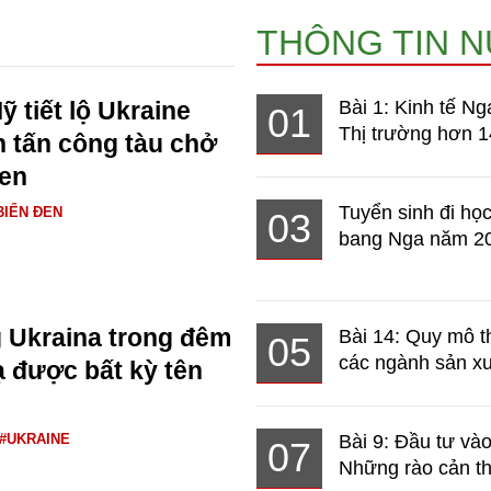
THÔNG TIN 
 tiết lộ Ukraine
Bài 1: Kinh tế Ng
01
Thị trường hơn 1
h tấn công tàu chở
Đen
Tuyển sinh đi học
BIỂN ĐEN
03
bang Nga năm 2
 Ukraina trong đêm
Bài 14: Quy mô t
05
các ngành sản xuấ
 được bất kỳ tên
#UKRAINE
Bài 9: Đầu tư và
07
Những rào cản th