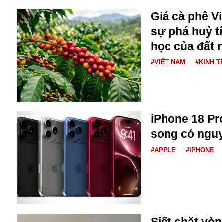
Dịch vụ
Diego Maradona
Giá cà phê V
Di cư
Facebook
sự phá huỷ t
Dòng chảy phương Bắc 1
FED
học của đất
Dải Gaza
Fansipan
#VIỆT NAM
#KINH T
F0
FLC
F-16
iPhone 18 Pr
song có nguy
#APPLE
#IPHONE
Gương sáng
Golf
Giáng sinh
GDP
Siết chặt vò