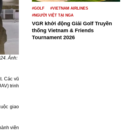
#GOLF
#VIETNAM AIRLINES
#NGƯỜI VIỆT TẠI NGA
VGR khởi động Giải Golf Truyền
thống Vietnam & Friends
Tournament 2026
024. Ảnh:
t. Các vũ
AV) trinh
cuộc giao
hành viên