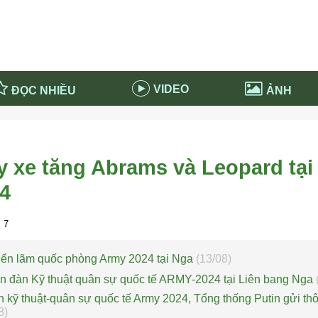
VIDEO
ĐỌC NHIỀU
ẢNH
in và ứng dụng
Tiêu điểm Covid-19
d-19 tại Nga
Thời sự
 xe tăng Abrams và Leopard tại 
n nước Nga
NABU EDUCATION
4
 nước Nga
Tử vi hàng ngày
 Nga - Việt Nam
Phân tích chính trị
 7
riển lãm quốc phòng Army 2024 tại Nga
(13/08)
n đàn Kỹ thuật quân sự quốc tế ARMY-2024 tại Liên bang Nga
 kỹ thuật-quân sự quốc tế Army 2024, Tổng thống Putin gửi th
8)