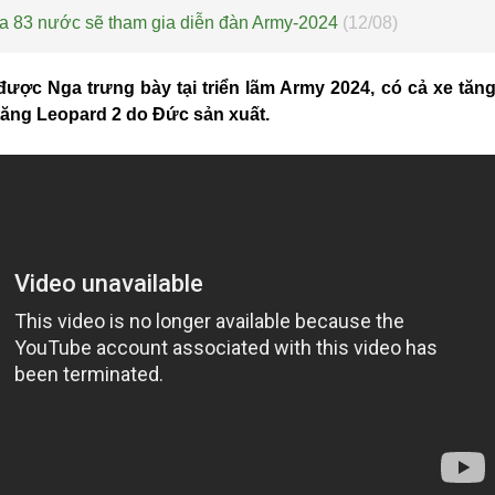
a 83 nước sẽ tham gia diễn đàn Army-2024
(12/08)
 được Nga trưng bày tại triển lãm Army 2024, có cả xe tă
tăng Leopard 2 do Đức sản xuất.