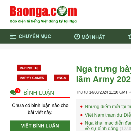
CHUYÊN MỤC
MỚI NHẤT
Trang chủ
Blockcha
Điểm tin chính
Dịch Covi
Nga trưng bày
#CHÍNH TRỊ
Cộng đồng
Thông ti
lãm Army 202
#ARMY GAMES
#NGA
Cuộc sống quanh ta
Khám phá
Quảng cáo
Chính trị
0
BÌNH LUẬN
Thứ tư 14/08/2024
11:10
GMT +
Chưa có bình luận nào cho
Những điểm mới tại t
bài viết này.
Việt Nam tham dự Diễ
Nga khai mạc diễn đàn
VIẾT BÌNH LUẬN
về sự bình đẳng
(12/0