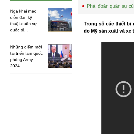
Phái đoàn quân sự củ
Nga khai mạc
diễn đàn kỹ
thuật-quân sự
Trong số các thiết bị
quốc tế...
do Mỹ sản xuất và xe 
Những điểm mới
tại triển lãm quốc
phòng Army
2024...
An ninh
Anh
Australia
Amazon
Army Games
Apple