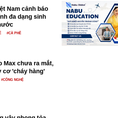
iệt Nam cảnh báo
ính đa dạng sinh
 nước
Ế
#CÀ PHÊ
o Max chưa ra mắt,
 cơ 'cháy hàng'
#CÔNG NGHỆ
ng vây phong tỏa.