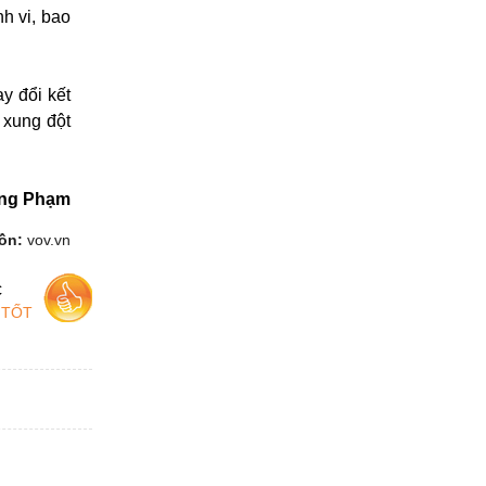
h vi, bao
y đổi kết
 xung đột
ng Phạm
ồn:
vov.vn
c
 TỐT