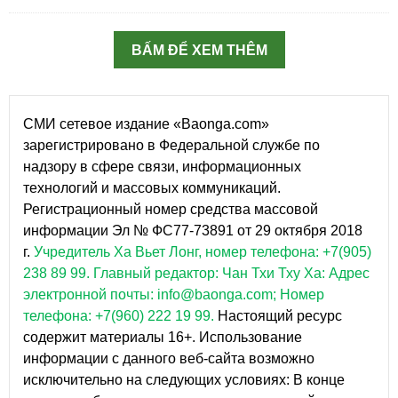
BẤM ĐỂ XEM THÊM
СМИ сетевое издание «Baonga.com»
зарегистрировано в Федеральной службе по
надзору в сфере связи, информационных
технологий и массовых коммуникаций.
Регистрационный номер средства массовой
информации Эл № ФС77-73891 от 29 октября 2018
г.
Учредитель Ха Вьет Лонг, номер телефона: +7(905)
238 89 99.
Главный редактор: Чан Тхи Тху Ха: Адрес
электронной почты: info@baonga.com; Номер
телефона: +7(960) 222 19 99.
Настоящий ресурс
содержит материалы 16+. Использование
информации с данного веб-сайта возможно
исключительно на следующих условиях: В конце