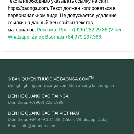
текста необходимо указывать ссылку на сайт
https://baonga.com. Текст должен копироваться в
первоначальном виде. Не допускается удаление
ссылки на данный веб-сайт из текстов
материалов.
Реклама: Rus +7(926) 282 29 86 (Viber,
Whatsapp, Zalo); Вьетнам +84.979.137.386.
TM
© BẢN QUYỀN THUỘC VỀ BAONGA.COM
Đề nghị ghi nguồn Baonga.com khi sử dụng lại thông tin
LIÊN HỆ QUẢNG CÁO TẠI NGA
Điện thoại: +7(960) 222 1999
LIÊN HỆ QUẢNG CÁO TẠI VIỆT NAM
Điện thoại: +84.979.137.386 (Viber, Whatsapp, Zalo)
Email:
info@baonga.com