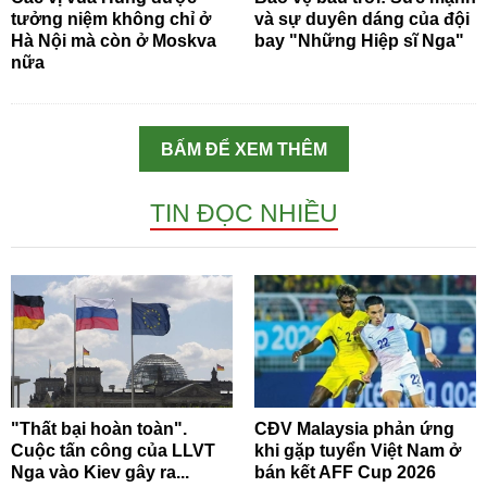
tưởng niệm không chỉ ở
và sự duyên dáng của đội
Hà Nội mà còn ở Moskva
bay "Những Hiệp sĩ Nga"
nữa
BẤM ĐỂ XEM THÊM
TIN ĐỌC NHIỀU
"Thất bại hoàn toàn".
CĐV Malaysia phản ứng
Cuộc tấn công của LLVT
khi gặp tuyển Việt Nam ở
Nga vào Kiev gây ra...
bán kết AFF Cup 2026