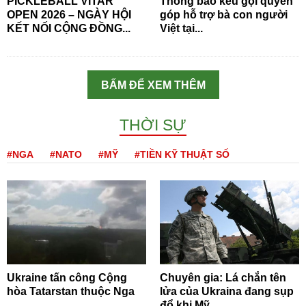
PICKLEBALL VITAR
Thông báo kêu gọi quyên
OPEN 2026 – NGÀY HỘI
góp hỗ trợ bà con người
KẾT NỐI CỘNG ĐỒNG...
Việt tại...
BẤM ĐỂ XEM THÊM
THỜI SỰ
#NGA
#NATO
#MỸ
#TIỀN KỸ THUẬT SỐ
Ukraine tấn công Cộng
Chuyên gia: Lá chắn tên
hòa Tatarstan thuộc Nga
lửa của Ukraina đang sụp
đổ khi Mỹ...