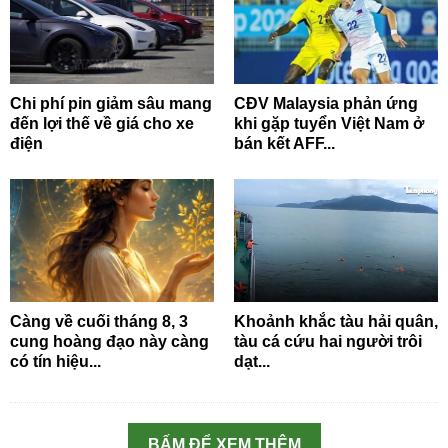
Chi phí pin giảm sâu mang
CĐV Malaysia phản ứng
đến lợi thế về giá cho xe
khi gặp tuyển Việt Nam ở
điện
bán kết AFF...
Càng về cuối tháng 8, 3
Khoảnh khắc tàu hải quân,
cung hoàng đạo này càng
tàu cá cứu hai người trôi
có tín hiệu...
dạt...
BẤM ĐỂ XEM THÊM