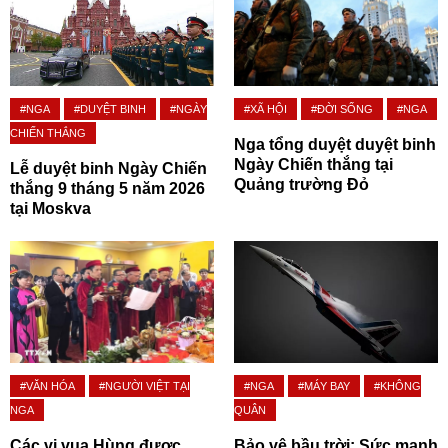
#NGA
#DUYỆT BINH
#NGÀY
#XÃ HỘI
#ĐỜI SỐNG
#NGA
CHIẾN THẮNG
Nga tổng duyệt duyệt binh
Ngày Chiến thắng tại
Lễ duyệt binh Ngày Chiến
Quảng trường Đỏ
thắng 9 tháng 5 năm 2026
tại Moskva
#VĂN HÓA
#NGƯỜI VIỆT TẠI
#NGA
#MÁY BAY
#KHÔNG
NGA
QUÂN
Các vị vua Hùng được
Bảo vệ bầu trời: Sức mạnh