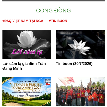
CỘNG ĐỒNG
#ĐSQ VIỆT NAM TẠI NGA
#TIN BUỒN
Lời cảm tạ gia đình Trần
Tin buồn (30/7/2026)
Đăng Minh