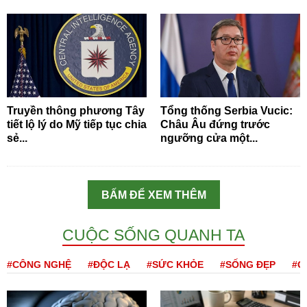
Truyền thông phương Tây
Tổng thống Serbia Vucic:
tiết lộ lý do Mỹ tiếp tục chia
Châu Âu đứng trước
sẻ...
ngưỡng cửa một...
BẤM ĐỂ XEM THÊM
CUỘC SỐNG QUANH TA
#CÔNG NGHỆ
#ĐỘC LẠ
#SỨC KHỎE
#SỐNG ĐẸP
#Q