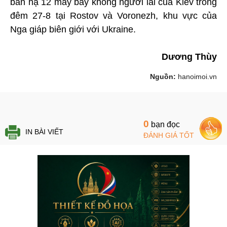
bắn hạ 12 máy bay không người lái của Kiev trong
đêm 27-8 tại Rostov và Voronezh, khu vực của
Nga giáp biên giới với Ukraine.
Dương Thùy
Nguồn:
hanoimoi.vn
0
bạn đọc
IN BÀI VIẾT
ĐÁNH GIÁ TỐT