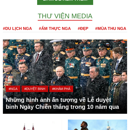
THƯ VIỆN MEDIA
#DU LỊCH NGA
#ẨM THỰC NGA
#ĐẸP
#MÙA THU NGA
#NGA
#DUYỆT BINH
#KHÁM PHÁ
Những hình ảnh ấn tượng về Lễ duyệt
binh Ngày Chiến thắng trong 10 năm qua