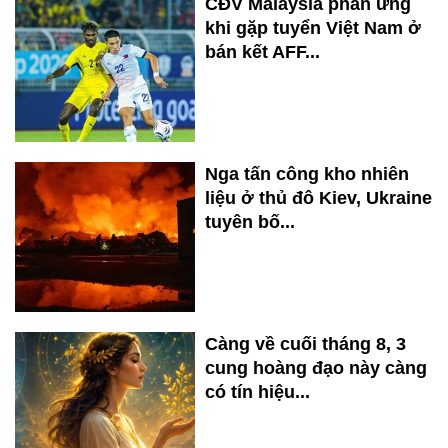
CĐV Malaysia phản ứng
khi gặp tuyển Việt Nam ở
bán kết AFF...
Nga tấn công kho nhiên
liệu ở thủ đô Kiev, Ukraine
tuyên bố...
Càng về cuối tháng 8, 3
cung hoàng đạo này càng
có tín hiệu...