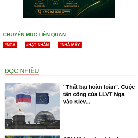
CHUYÊN MỤC LIÊN QUAN
#NGA
#HẠT NHÂN
#NHÀ MÁY
ĐỌC NHIỀU
"Thất bại hoàn toàn". Cuộc
tấn công của LLVT Nga
vào Kiev...