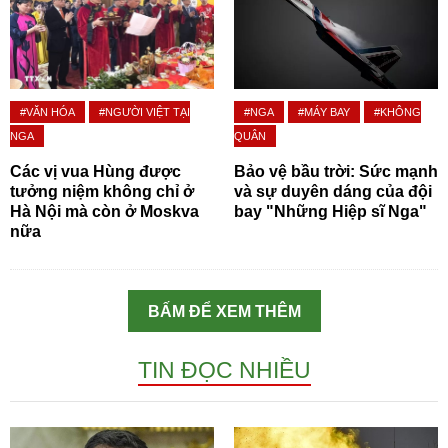
#VĂN HÓA
#NGƯỜI VIỆT TẠI
#NGA
#MÁY BAY
#KHÔNG
NGA
QUÂN
Các vị vua Hùng được
Bảo vệ bầu trời: Sức mạnh
tưởng niệm không chỉ ở
và sự duyên dáng của đội
Hà Nội mà còn ở Moskva
bay "Những Hiệp sĩ Nga"
nữa
BẤM ĐỂ XEM THÊM
TIN ĐỌC NHIỀU