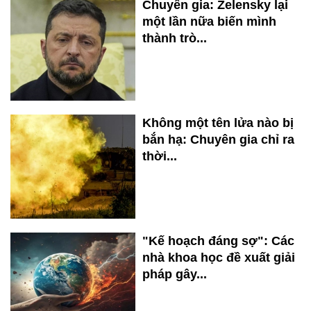
Chuyên gia: Zelensky lại
một lần nữa biến mình
thành trò...
Không một tên lửa nào bị
bắn hạ: Chuyên gia chỉ ra
thời...
"Kế hoạch đáng sợ": Các
nhà khoa học đề xuất giải
pháp gây...