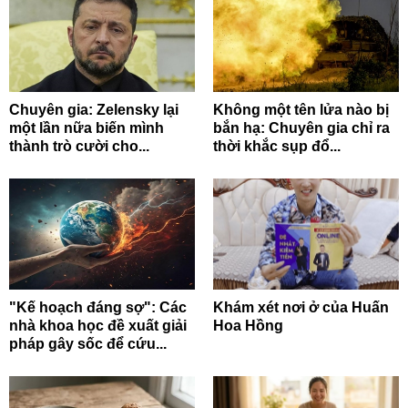
Chuyên gia: Zelensky lại
Không một tên lửa nào bị
một lần nữa biến mình
bắn hạ: Chuyên gia chỉ ra
thành trò cười cho...
thời khắc sụp đổ...
"Kế hoạch đáng sợ": Các
Khám xét nơi ở của Huấn
nhà khoa học đề xuất giải
Hoa Hồng
pháp gây sốc để cứu...