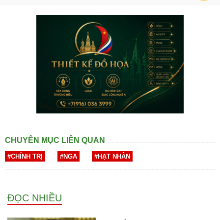
CHUYÊN MỤC LIÊN QUAN
#CHÍNH TRỊ
#NGA
#HẠT NHÂN
ĐỌC NHIỀU