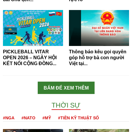
PICKLEBALL VITAR
Thông báo kêu gọi quyên
OPEN 2026 – NGÀY HỘI
góp hỗ trợ bà con người
KẾT NỐI CỘNG ĐỒNG...
Việt tại...
BẤM ĐỂ XEM THÊM
THỜI SỰ
#NGA
#NATO
#MỸ
#TIỀN KỸ THUẬT SỐ