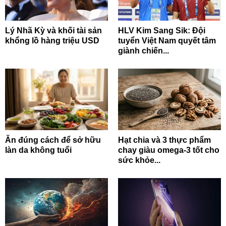
Lý Nhã Kỳ và khối tài sản
HLV Kim Sang Sik: Đội
khổng lồ hàng triệu USD
tuyển Việt Nam quyết tâm
giành chiến...
Ăn đúng cách để sở hữu
Hạt chia và 3 thực phẩm
làn da không tuổi
chay giàu omega-3 tốt cho
sức khỏe...