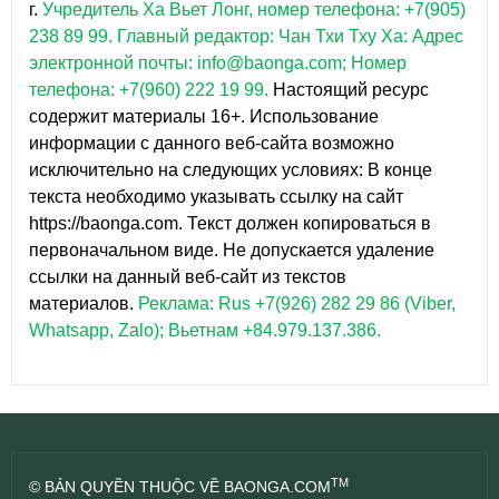
г.
Учредитель Ха Вьет Лонг, номер телефона: +7(905)
238 89 99.
Главный редактор: Чан Тхи Тху Ха: Адрес
электронной почты: info@baonga.com; Номер
телефона: +7(960) 222 19 99.
Настоящий ресурс
содержит материалы 16+. Использование
информации с данного веб-сайта возможно
исключительно на следующих условиях: В конце
текста необходимо указывать ссылку на сайт
https://baonga.com. Текст должен копироваться в
первоначальном виде. Не допускается удаление
ссылки на данный веб-сайт из текстов
материалов.
Реклама: Rus +7(926) 282 29 86 (Viber,
Whatsapp, Zalo); Вьетнам +84.979.137.386.
TM
© BẢN QUYỀN THUỘC VỀ BAONGA.COM