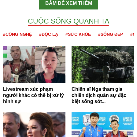
BẤM ĐỂ XEM THÊM
CUỘC SỐNG QUANH TA
#CÔNG NGHỆ
#ĐỘC LẠ
#SỨC KHỎE
#SỐNG ĐẸP
#Q
Livestream xúc phạm
Chiến sĩ Nga tham gia
người khác có thể bị xử lý
chiến dịch quân sự đặc
hình sự
biệt sống sót...