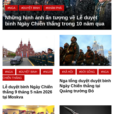
#NGA
#DUYỆT BINH
#KHÁM PHÁ
Những hình ảnh ấn tượng về Lễ duyệt
binh Ngày Chiến thắng trong 10 năm qua
#NGA
#DUYỆT BINH
#NGÀY
#XÃ HỘI
#ĐỜI SỐNG
#NGA
CHIẾN THẮNG
Nga tổng duyệt duyệt binh
Ngày Chiến thắng tại
Lễ duyệt binh Ngày Chiến
Quảng trường Đỏ
thắng 9 tháng 5 năm 2026
tại Moskva