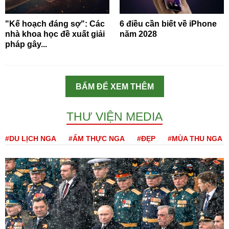
"Kế hoạch đáng sợ": Các
6 điều cần biết về iPhone
nhà khoa học đề xuất giải
năm 2028
pháp gây...
BẤM ĐỂ XEM THÊM
THƯ VIỆN MEDIA
#DU LỊCH NGA
#ẨM THỰC NGA
#ĐẸP
#MÙA THU NGA