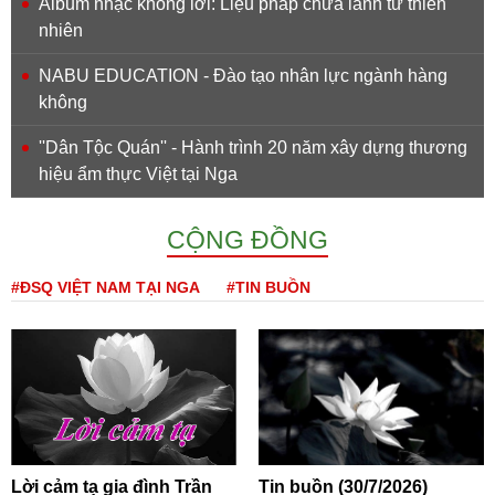
Album nhạc không lời: Liệu pháp chữa lành từ thiên
nhiên
NABU EDUCATION - Đào tạo nhân lực ngành hàng
không
''Dân Tộc Quán'' - Hành trình 20 năm xây dựng thương
hiệu ẩm thực Việt tại Nga
CỘNG ĐỒNG
#ĐSQ VIỆT NAM TẠI NGA
#TIN BUỒN
Lời cảm tạ gia đình Trần
Tin buồn (30/7/2026)