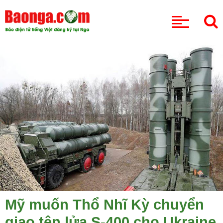
CHUYÊN MỤC
Mỹ muốn Thổ Nhĩ Kỳ chuyển
giao tên lửa S-400 cho Ukraine