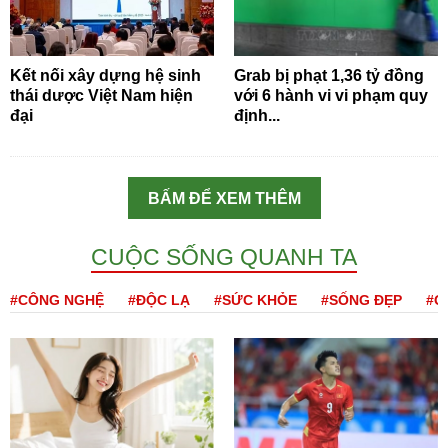
Kết nối xây dựng hệ sinh
Grab bị phạt 1,36 tỷ đồng
thái dược Việt Nam hiện
với 6 hành vi vi phạm quy
đại
định...
BẤM ĐỂ XEM THÊM
CUỘC SỐNG QUANH TA
#CÔNG NGHỆ
#ĐỘC LẠ
#SỨC KHỎE
#SỐNG ĐẸP
#Q