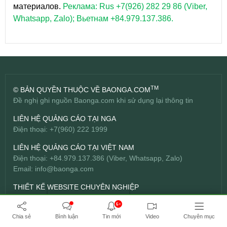
материалов.
Реклама: Rus +7(926) 282 29 86 (Viber,
Whatsapp, Zalo); Вьетнам +84.979.137.386.
TM
© BẢN QUYỀN THUỘC VỀ BAONGA.COM
Đề nghị ghi nguồn Baonga.com khi sử dụng lại thông tin
LIÊN HỆ QUẢNG CÁO TẠI NGA
Điện thoại: +7(960) 222 1999
LIÊN HỆ QUẢNG CÁO TẠI VIỆT NAM
Điện thoại: +84.979.137.386 (Viber, Whatsapp, Zalo)
Email:
info@baonga.com
THIẾT KẾ WEBSITE CHUYÊN NGHIỆP
Công ty TNHH Đầu tư Bách Hợp -
BICWeb.vn
TM
6+
Chia sẻ
Bình luận
Tin mới
Video
Chuyên mục