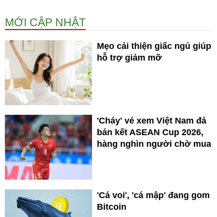
MỚI CẬP NHẬT
Mẹo cải thiện giấc ngủ giúp
hỗ trợ giảm mỡ
'Cháy' vé xem Việt Nam đá
bán kết ASEAN Cup 2026,
hàng nghìn người chờ mua
'Cá voi', 'cá mập' đang gom
Bitcoin