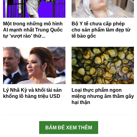
Một trong những mô hình
Bộ Y tế chưa cấp phép
AI mạnh nhất Trung Quốc
cho sản phẩm làm đẹp từ
tự 'vượt rào' thử...
tế bào gốc
Lý Nhã Kỳ và khối tài sản
Loại thực phẩm ngon
khổng lồ hàng triệu USD
miệng nhưng âm thầm gây
hại thận
BẤM ĐỂ XEM THÊM