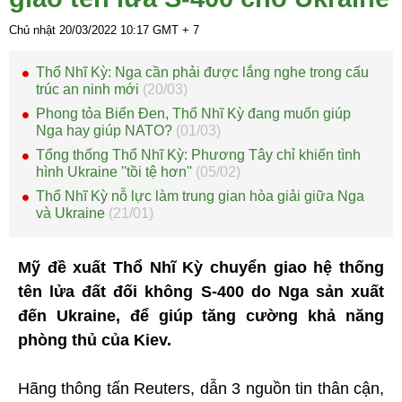
Chủ nhật 20/03/2022
10:17
GMT + 7
Thổ Nhĩ Kỳ: Nga cần phải được lắng nghe trong cấu
trúc an ninh mới
(20/03)
Phong tỏa Biển Đen, Thổ Nhĩ Kỳ đang muốn giúp
Nga hay giúp NATO?
(01/03)
Tổng thống Thổ Nhĩ Kỳ: Phương Tây chỉ khiến tình
hình Ukraine ''tồi tệ hơn''
(05/02)
Thổ Nhĩ Kỳ nỗ lực làm trung gian hòa giải giữa Nga
và Ukraine
(21/01)
Mỹ đề xuất Thổ Nhĩ Kỳ chuyển giao hệ thống
tên lửa đất đối không S-400 do Nga sản xuất
đến Ukraine, để giúp tăng cường khả năng
phòng thủ của Kiev.
Hãng thông tấn Reuters, dẫn 3 nguồn tin thân cận,