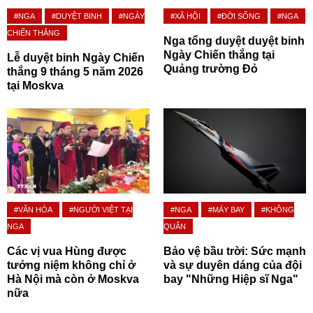
#NGA
#DUYỆT BINH
#NGÀY
#XÃ HỘI
#ĐỜI SỐNG
#NGA
CHIẾN THẮNG
Nga tổng duyệt duyệt binh
Ngày Chiến thắng tại
Lễ duyệt binh Ngày Chiến
Quảng trường Đỏ
thắng 9 tháng 5 năm 2026
tại Moskva
#VĂN HÓA
#NGƯỜI VIỆT TẠI
#NGA
#MÁY BAY
#KHÔNG
NGA
QUÂN
Các vị vua Hùng được
Bảo vệ bầu trời: Sức mạnh
tưởng niệm không chỉ ở
và sự duyên dáng của đội
Hà Nội mà còn ở Moskva
bay "Những Hiệp sĩ Nga"
nữa