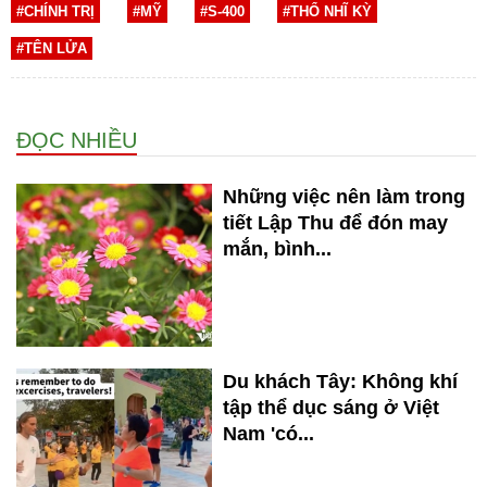
#CHÍNH TRỊ
#MỸ
#S-400
#THỔ NHĨ KỲ
#TÊN LỬA
ĐỌC NHIỀU
Những việc nên làm trong
tiết Lập Thu để đón may
mắn, bình...
Du khách Tây: Không khí
tập thể dục sáng ở Việt
Nam 'có...