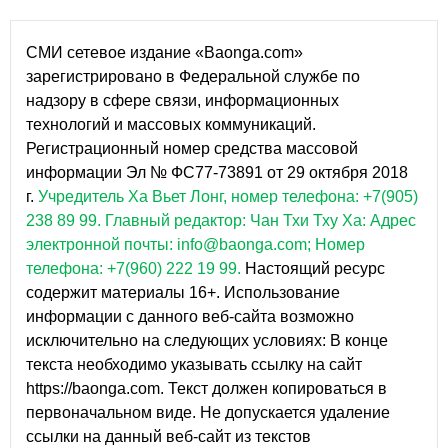
СМИ сетевое издание «Baonga.com»
зарегистрировано в Федеральной службе по
надзору в сфере связи, информационных
технологий и массовых коммуникаций.
Регистрационный номер средства массовой
информации Эл № ФС77-73891 от 29 октября 2018
г.
Учредитель Ха Вьет Лонг, номер телефона: +7(905)
238 89 99.
Главный редактор: Чан Тхи Тху Ха: Адрес
электронной почты: info@baonga.com; Номер
телефона: +7(960) 222 19 99.
Настоящий ресурс
содержит материалы 16+. Использование
информации с данного веб-сайта возможно
исключительно на следующих условиях: В конце
текста необходимо указывать ссылку на сайт
https://baonga.com. Текст должен копироваться в
первоначальном виде. Не допускается удаление
ссылки на данный веб-сайт из текстов