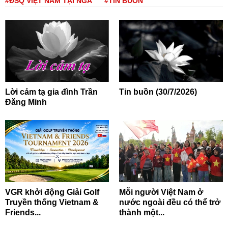
#ĐSQ VIỆT NAM TẠI NGA
#TIN BUỒN
Lời cảm tạ gia đình Trần
Tin buồn (30/7/2026)
Đăng Minh
VGR khởi động Giải Golf
Mỗi người Việt Nam ở
Truyền thống Vietnam &
nước ngoài đều có thể trở
Friends...
thành một...