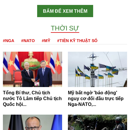
BẤM ĐỂ XEM THÊM
THỜI SỰ
#NGA
#NATO
#MỸ
#TIỀN KỸ THUẬT SỐ
Tổng Bí thư, Chủ tịch
Mỹ bất ngờ 'báo động'
nước Tô Lâm tiếp Chủ tịch
nguy cơ đối đầu trực tiếp
Quốc hội...
Nga-NATO,...