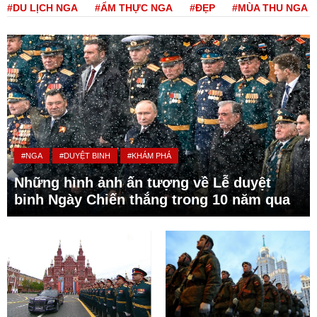
#DU LỊCH NGA
#ẨM THỰC NGA
#ĐẸP
#MÙA THU NGA
#NGA
#DUYỆT BINH
#KHÁM PHÁ
Những hình ảnh ấn tượng về Lễ duyệt
binh Ngày Chiến thắng trong 10 năm qua